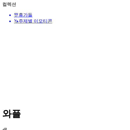
컬렉션
🎊
휴가들
🦄
주제별 이모티콘
와플
🧇