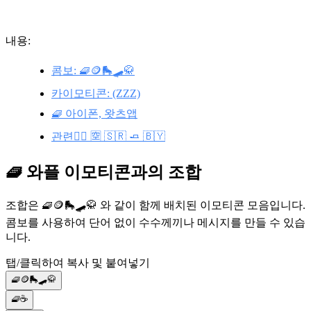
내용:
콤보: 🧇🪙🛼🛹🥋
카이모티콘: (ZZZ)
🧇 아이폰, 왓츠앱
관련🧗‍♀️ 🈳 🇸🇷 🧈 🇧🇾
🧇 와플 이모티콘과의 조합
조합은 🧇🪙🛼🛹🥋 와 같이 함께 배치된 이모티콘 모음입니다.
콤보를 사용하여 단어 없이 수수께끼나 메시지를 만들 수 있습
니다.
탭/클릭하여 복사 및 붙여넣기
🧇🪙🛼🛹🥋
🧇☕