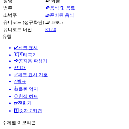
성명
🧇 와플
범주
🍕음식 및 음료
소범주
🧇준비된 음식
유니코드 (정규화된)
🧇 1F9C7
유니코드 버전
E12.0
유행
✔️
체크 표시
🇰🇷
태극기
📢
공지용 확성기
⚡
번개
✅
체크 표시 기호
⭐
별표
👍
올린 엄지
🤍
흰색 하트
☎️
전화기
7️⃣
숫자 7 키캡
주제별 이모티콘