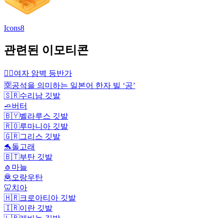
Icons8
관련된 이모티콘
🧗‍♀️
여자 암벽 등반가
🈳
공석을 의미하는 일본어 한자 빌 ‘공’
🇸🇷
수리남 깃발
🧈
버터
🇧🇾
벨라루스 깃발
🇷🇴
루마니아 깃발
🇬🇷
그리스 깃발
🐬
돌고래
🇧🇹
부탄 깃발
🧄
마늘
🦧
오랑우탄
🦷
치아
🇭🇷
크로아티아 깃발
🇮🇷
이란 깃발