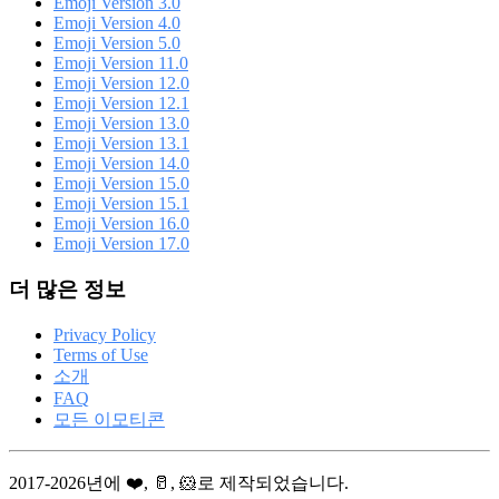
Emoji Version 3.0
Emoji Version 4.0
Emoji Version 5.0
Emoji Version 11.0
Emoji Version 12.0
Emoji Version 12.1
Emoji Version 13.0
Emoji Version 13.1
Emoji Version 14.0
Emoji Version 15.0
Emoji Version 15.1
Emoji Version 16.0
Emoji Version 17.0
더 많은 정보
Privacy Policy
Terms of Use
소개
FAQ
모든 이모티콘
2017-2026년에 ❤️, 🥛, 🐹로 제작되었습니다.