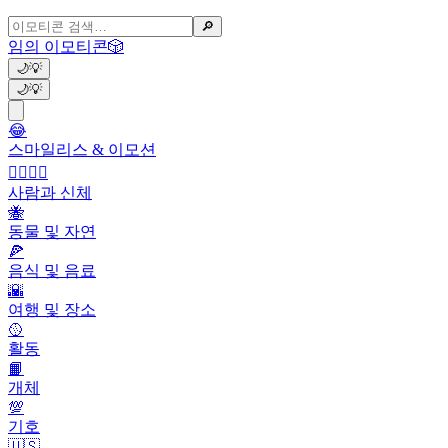
🔎
임의 이모티콘
🎲
🌙
💡
🌙
💡
😂
스마일리스 & 이모션
👩‍❤️‍💋‍👨
사람과 신체
🐝
동물 및 자연
🍕
음식 및 음료
🌇
여행 및 장소
🥎
활동
📙
개체
💯
기호
🇺🇸