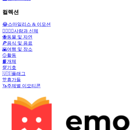
컬렉션
😂
스마일리스 & 이모션
👩‍❤️‍💋‍👨
사람과 신체
🐝
동물 및 자연
🍕
음식 및 음료
🌇
여행 및 장소
🥎
활동
📙
개체
💯
기호
🇺🇸
플래그
🎊
휴가들
🦄
주제별 이모티콘