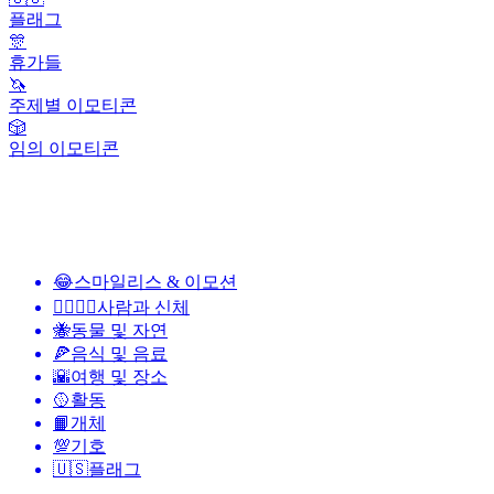
플래그
🎊
휴가들
🦄
주제별 이모티콘
🎲
임의 이모티콘
😂
스마일리스 & 이모션
👩‍❤️‍💋‍👨
사람과 신체
🐝
동물 및 자연
🍕
음식 및 음료
🌇
여행 및 장소
🥎
활동
📙
개체
💯
기호
🇺🇸
플래그