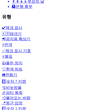
👨‍👩‍👧‍👦
부모의 날
🏦
은행 휴무
유행
✔️
체크 표시
🇰🇷
태극기
📢
공지용 확성기
⚡
번개
✅
체크 표시 기호
⭐
별표
👍
올린 엄지
🤍
흰색 하트
☎️
전화기
7️⃣
숫자 7 키캡
🫧
비눗방울
🎉
파티 폭죽
💨
불어오는 바람
📍
둥근 압정
1️⃣
숫자 1 키캡