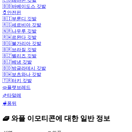
🇱🇧
레바논 깃발
🇧🇧
바베이도스 깃발
🧷
안전핀
🇧🇮
부룬디 깃발
🇷🇸
세르비아 깃발
🇳🇷
나우루 깃발
🇷🇼
르완다 깃발
🇧🇬
불가리아 깃발
🇧🇷
브라질 깃발
🇧🇿
벨리즈 깃발
🇧🇯
베냉 깃발
🇧🇩
방글라데시 깃발
🇧🇼
보츠와나 깃발
🇹🇷
터키 깃발
🫓
플랫브레드
🫔
타말레
🫕
퐁뒤
🧇 와플 이모티콘에 대한 일반 정보