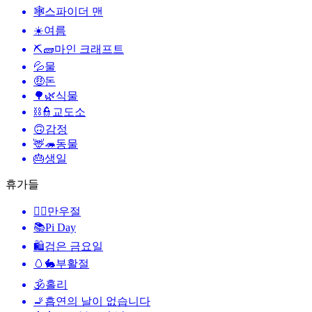
🕸️
스파이더 맨
☀️
여름
⛏🧱
마인 크래프트
💦
물
🤑
돈
🌳🌿
식물
⛓️👮
교도소
🙃
감정
🦌🦔
동물
🎂
생일
휴가들
🙆‍♂️
만우절
📚
Pi Day
🛍
검은 금요일
🥚🐇
부활절
🕉
홀리
🚬
흡연의 날이 없습니다