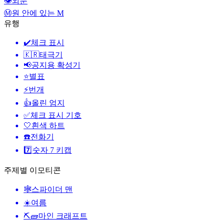
👁️
외눈
Ⓜ️
원 안에 있는 M
유행
✔️
체크 표시
🇰🇷
태극기
📢
공지용 확성기
⭐
별표
⚡
번개
👍
올린 엄지
✅
체크 표시 기호
🤍
흰색 하트
☎️
전화기
7️⃣
숫자 7 키캡
주제별 이모티콘
🕸️
스파이더 맨
☀️
여름
⛏🧱
마인 크래프트