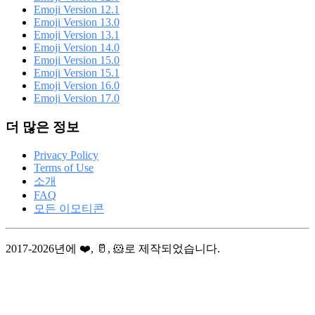
Emoji Version 12.1
Emoji Version 13.0
Emoji Version 13.1
Emoji Version 14.0
Emoji Version 15.0
Emoji Version 15.1
Emoji Version 16.0
Emoji Version 17.0
더 많은 정보
Privacy Policy
Terms of Use
소개
FAQ
모든 이모티콘
2017-2026년에 ❤️, 🥛, 🐹로 제작되었습니다.