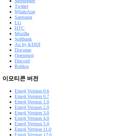
Messenger
Twitter
WhatsApp
Samsung
LG
HTC
Mozilla
Softbank
Au by KDDI
Docomo
Openmoji
Discord
Roblox
이모티콘 버전
Emoji Version 0.6
Emoji Version 0.7
Emoji Version 1.0
Emoji Version 2.0
Emoji Version 3.0
Emoji Version 4.0
Emoji Version 5.0
Emoji Version 11.0
Emoji Version 12.0