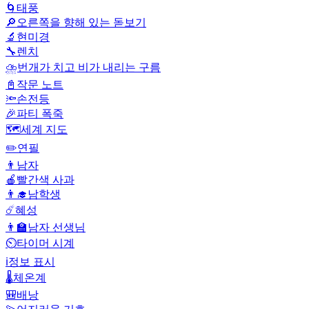
🌀
태풍
🔎
오른쪽을 향해 있는 돋보기
🔬
현미경
🔧
렌치
⛈️
번개가 치고 비가 내리는 구름
📓
작문 노트
🔦
손전등
🎉
파티 폭죽
🗺️
세계 지도
✏️
연필
👨
남자
🍎
빨간색 사과
👨‍🎓
남학생
☄️
혜성
👨‍🏫
남자 선생님
⏲️
타이머 시계
ℹ️
정보 표시
🌡️
체온계
🎒
배낭