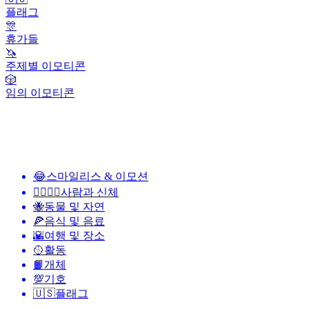
플래그
🎊
휴가들
🦄
주제별 이모티콘
🎲
임의 이모티콘
😂
스마일리스 & 이모션
👩‍❤️‍💋‍👨
사람과 신체
🐝
동물 및 자연
🍕
음식 및 음료
🌇
여행 및 장소
🥎
활동
📙
개체
💯
기호
🇺🇸
플래그