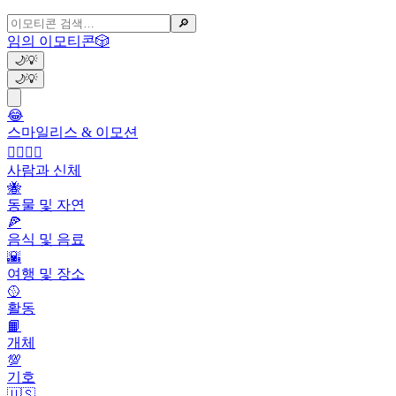
🔎
임의 이모티콘
🎲
🌙
💡
🌙
💡
😂
스마일리스 & 이모션
👩‍❤️‍💋‍👨
사람과 신체
🐝
동물 및 자연
🍕
음식 및 음료
🌇
여행 및 장소
🥎
활동
📙
개체
💯
기호
🇺🇸