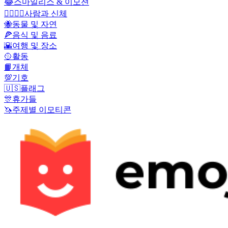
😂
스마일리스 & 이모션
👩‍❤️‍💋‍👨
사람과 신체
🐝
동물 및 자연
🍕
음식 및 음료
🌇
여행 및 장소
🥎
활동
📙
개체
💯
기호
🇺🇸
플래그
🎊
휴가들
🦄
주제별 이모티콘