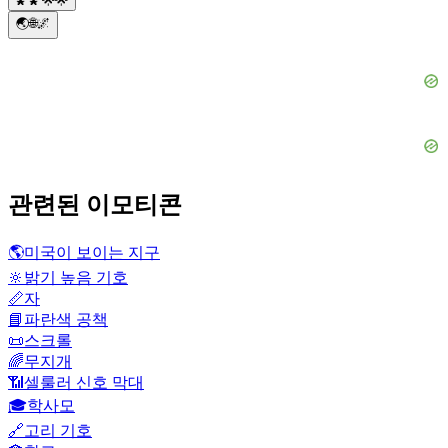
🌠🌠🌟🌟
🌏🌐🌌
관련된 이모티콘
🌎
미국이 보이는 지구
🔆
밝기 높음 기호
📏
자
📘
파란색 공책
📜
스크롤
🌈
무지개
📶
셀룰러 신호 막대
🎓
학사모
🔗
고리 기호