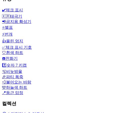
✔️
체크 표시
🇰🇷
태극기
📢
공지용 확성기
⭐
별표
⚡
번개
👍
올린 엄지
✅
체크 표시 기호
🤍
흰색 하트
☎️
전화기
7️⃣
숫자 7 키캡
🫧
비눗방울
🎉
파티 폭죽
💨
불어오는 바람
🩵
하늘색 하트
📍
둥근 압정
컬렉션