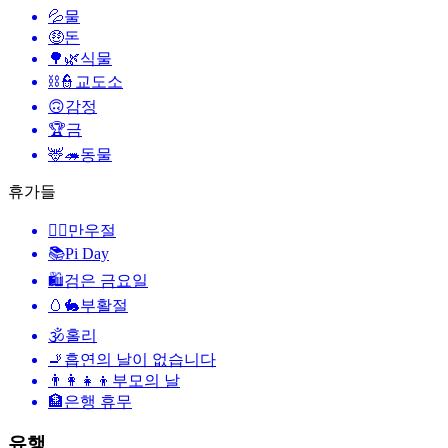
💦
물
🤑
돈
🌳🌿
식물
⛓️👮
교도소
🙃
감정
🏆
금
🦌🦔
동물
휴가들
🙆‍♂️
만우절
📚
Pi Day
🛍
검은 금요일
🥚🐇
부활절
🕉
홀리
🚬
흡연의 날이 없습니다
👨‍👩‍👧‍👦
부모의 날
🏦
은행 휴무
유행