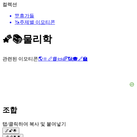
컬렉션
🎊
휴가들
🦄
주제별 이모티콘
🌠📚
물리학
관련된 이모티콘
🌎
🔆
📏
📘
📜
🌈
📶
🎓
🔗
🏫
조합
탭/클릭하여 복사 및 붙여넣기
🌌🌠🌟