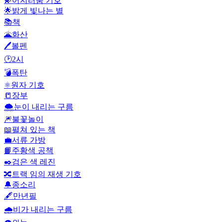
💫
어지러움 기호
🌟
밝게 빛나는 별
📚
책
🌋
화산
🖊️
볼펜
🕑
2시
💣
폭탄
⚛️
원자 기호
📒
장부
🌨️
눈이 내리는 구름
🎆
불꽃놀이
📖
펼쳐 있는 책
💼
서류 가방
📙
주황색 공책
✒️
검은 색 레진
🔀
트랙 임의 재생 기호
🔔
종소리
🖋️
만년필
🌧️
비가 내리는 구름