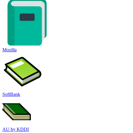
Mozilla
SoftBank
AU by KDDI