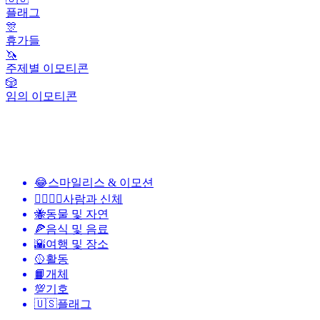
플래그
🎊
휴가들
🦄
주제별 이모티콘
🎲
임의 이모티콘
😂
스마일리스 & 이모션
👩‍❤️‍💋‍👨
사람과 신체
🐝
동물 및 자연
🍕
음식 및 음료
🌇
여행 및 장소
🥎
활동
📙
개체
💯
기호
🇺🇸
플래그