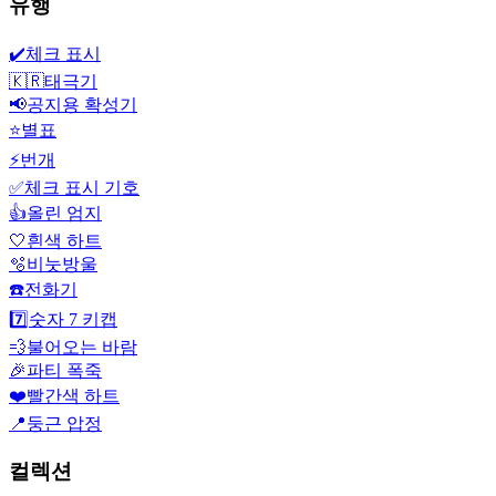
유행
✔️
체크 표시
🇰🇷
태극기
📢
공지용 확성기
⭐
별표
⚡
번개
✅
체크 표시 기호
👍
올린 엄지
🤍
흰색 하트
🫧
비눗방울
☎️
전화기
7️⃣
숫자 7 키캡
💨
불어오는 바람
🎉
파티 폭죽
❤️
빨간색 하트
📍
둥근 압정
컬렉션