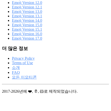
Emoji Version 12.0
Emoji Version 12.1
Emoji Version 13.0
Emoji Version 13.1
Emoji Version 14.0
Emoji Version 15.0
Emoji Version 15.1
Emoji Version 16.0
Emoji Version 17.0
더 많은 정보
Privacy Policy
Terms of Use
소개
FAQ
모든 이모티콘
2017-2026년에 ❤️, 🥛, 🐹로 제작되었습니다.