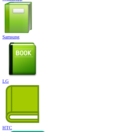
Samsung
LG
HTC