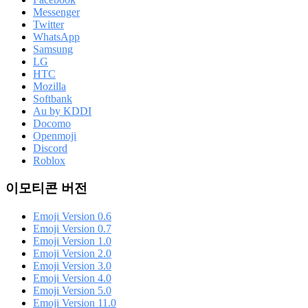
Messenger
Twitter
WhatsApp
Samsung
LG
HTC
Mozilla
Softbank
Au by KDDI
Docomo
Openmoji
Discord
Roblox
이모티콘 버전
Emoji Version 0.6
Emoji Version 0.7
Emoji Version 1.0
Emoji Version 2.0
Emoji Version 3.0
Emoji Version 4.0
Emoji Version 5.0
Emoji Version 11.0