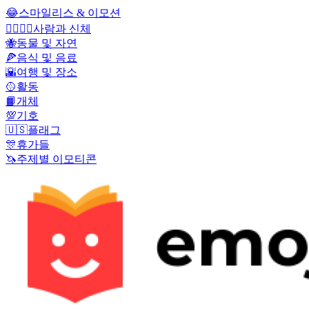
😂
스마일리스 & 이모션
👩‍❤️‍💋‍👨
사람과 신체
🐝
동물 및 자연
🍕
음식 및 음료
🌇
여행 및 장소
🥎
활동
📙
개체
💯
기호
🇺🇸
플래그
🎊
휴가들
🦄
주제별 이모티콘