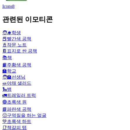
Icons8
관련된 이모티콘
🧑‍🎓
학생
📕
빨간색 공책
📓
작문 노트
📔
표지로 싼 공책
📚
책
📙
주황색 공책
🏫
학교
🧑‍🏫
선생님
🥗
야채 샐러드
🐍
뱀
🚛
트레일러 트럭
🟢
초록색 원
📘
파란색 공책
🤢
구역질을 하는 얼굴
💚
초록색 하트
📑
책갈피 탭