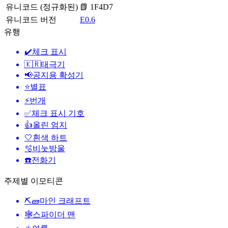
유니코드 (정규화된)
📗 1F4D7
유니코드 버전
E0.6
유행
✔️
체크 표시
🇰🇷
태극기
📢
공지용 확성기
⭐
별표
⚡
번개
✅
체크 표시 기호
👍
올린 엄지
🤍
흰색 하트
🫧
비눗방울
☎️
전화기
주제별 이모티콘
⛏🧱
마인 크래프트
🕸️
스파이더 맨