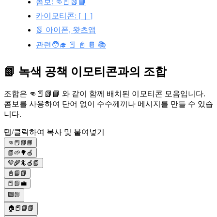
콤보: 👊📕📗📘
카이모티콘: [_|_]
📗 아이폰, 왓츠앱
관련🧑‍🎓 📕 📓 📔 📚
📗 녹색 공책 이모티콘과의 조합
조합은 👊📕📗📘 와 같이 함께 배치된 이모티콘 모음입니다.
콤보를 사용하여 단어 없이 수수께끼나 메시지를 만들 수 있습
니다.
탭/클릭하여 복사 및 붙여넣기
👊📕📗📘
📗🌱🌳🍏
💚🌾🦎🍏📗
📓📘📗
📕📗💼
🟩📗
🏠📕📘📗