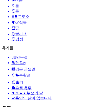
☀️
여름
💦
물
🤑
돈
⛓️👮
교도소
🌳🌿
식물
🏆
금
🔴
빨간색
🙃
감정
휴가들
🙆‍♂️
만우절
📚
Pi Day
🛍
검은 금요일
🥚🐇
부활절
🕉
홀리
🏦
은행 휴무
👨‍👩‍👧‍👦
부모의 날
🚬
흡연의 날이 없습니다