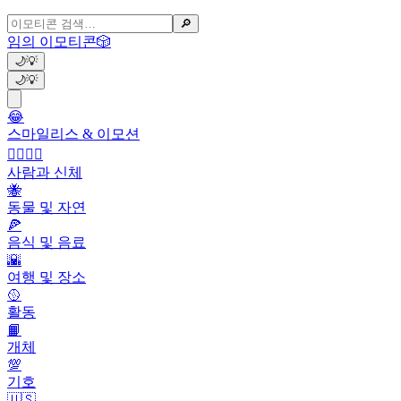
🔎
임의 이모티콘
🎲
🌙
💡
🌙
💡
😂
스마일리스 & 이모션
👩‍❤️‍💋‍👨
사람과 신체
🐝
동물 및 자연
🍕
음식 및 음료
🌇
여행 및 장소
🥎
활동
📙
개체
💯
기호
🇺🇸