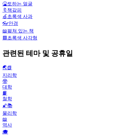
🤮
토하는 얼굴
🔖
책갈피
🍏
초록색 사과
👓
안경
📖
펼쳐 있는 책
🟩
초록색 사각형
관련된 테마 및 공휴일
🌏📗
지리학
🤓
대학
📙
철학
🌠📚
물리학
📖
역사
🎓