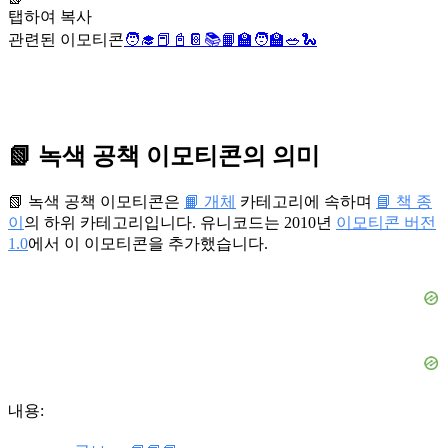
탭하여 복사
관련된 이모티콘
🧑‍🎓
📕
📓
📔
📚
📙
🏫
🧑‍🏫
🥗
🐍
📗 녹색 공책 이모티콘의 의미
📗 녹색 공책 이모티콘은
📙 개체
카테고리에 속하며
📘 책 종
이
의 하위 카테고리입니다. 유니코드는 2010년
이모티콘 버전
1.0
에서 이 이모티콘을 추가했습니다.
내용: