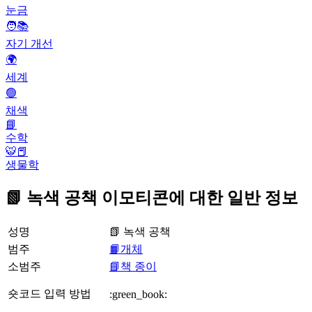
눈금
🧑📚
자기 개선
🌍
세계
🟢
채색
📘
수학
🐯📕
생물학
📗 녹색 공책 이모티콘에 대한 일반 정보
성명
📗 녹색 공책
범주
📙개체
소범주
📘책 종이
숏코드 입력 방법
:green_book: