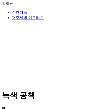
컬렉션
🎊
휴가들
🦄
주제별 이모티콘
녹색 공책
📗