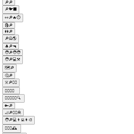
🔎🔎
🔎🐦⬛
👀🔎🔥⏱
🗿🔎
👭🔎
🔎🙅🌎
🎩🔎🔫
🧑🔎🧑🧑
🧑🔎💻⚒️
🗺️🔎
🤔🔎
☠️🔎👨‍⚕️
🕵️‍♂️🔎🚪
🕵️‍♂️🔎🕵️‍♀️🔍
🔑🔎
🦶🔎🕵️‍♂️🦧
🧑🔎💻👨‍💻👩‍🎨
🕵️‍♂️🔎🕰️