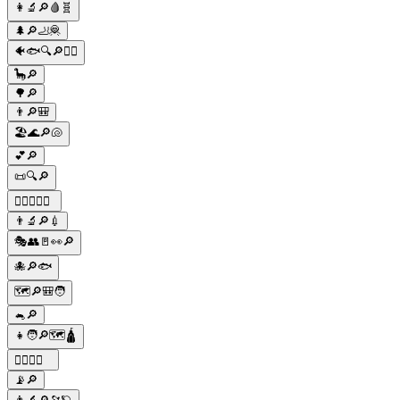
👩‍🔬🔎🩸🧬
🌲🔎🦶🦧
🐠🐟🔍🔎🕵️‍♂️
🦕🔎
🌳🔎
👨🔎🎒
🏖🌊🔎🐚
💕🔎
📜🔍🔎
🕵️‍♂️🕵️‍♀️🔎
👨‍🔬🔎💉
🎭👥🚪👀🔎
🐙🔎🐟
🗺🔎🎒🧑
🐁🔎
👧🧑🔎🗺🛕
🕵️‍♂️🔎👻
📡🔎