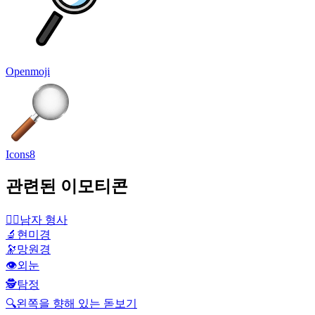
Openmoji
Icons8
관련된 이모티콘
🕵️‍♂️
남자 형사
🔬
현미경
🔭
망원경
👁️
외눈
🕵️
탐정
🔍
왼쪽을 향해 있는 돋보기