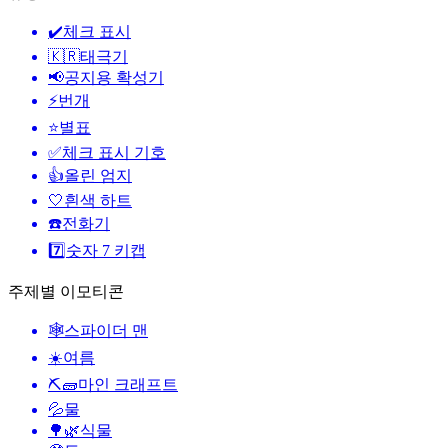
✔️
체크 표시
🇰🇷
태극기
📢
공지용 확성기
⚡
번개
⭐
별표
✅
체크 표시 기호
👍
올린 엄지
🤍
흰색 하트
☎️
전화기
7️⃣
숫자 7 키캡
주제별 이모티콘
🕸️
스파이더 맨
☀️
여름
⛏🧱
마인 크래프트
💦
물
🌳🌿
식물