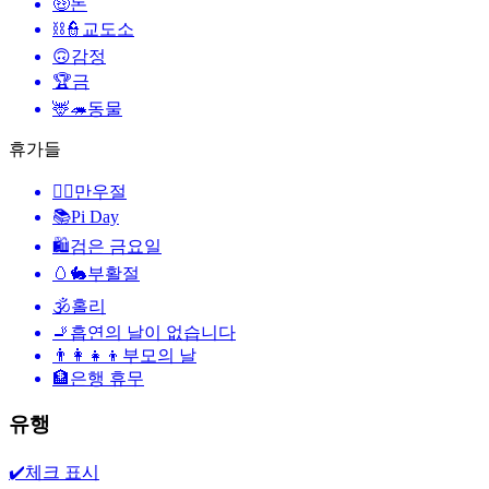
🤑
돈
⛓️👮
교도소
🙃
감정
🏆
금
🦌🦔
동물
휴가들
🙆‍♂️
만우절
📚
Pi Day
🛍
검은 금요일
🥚🐇
부활절
🕉
홀리
🚬
흡연의 날이 없습니다
👨‍👩‍👧‍👦
부모의 날
🏦
은행 휴무
유행
✔️
체크 표시