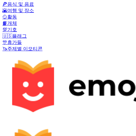
🍕
음식 및 음료
🌇
여행 및 장소
🥎
활동
📙
개체
💯
기호
🇺🇸
플래그
🎊
휴가들
🦄
주제별 이모티콘