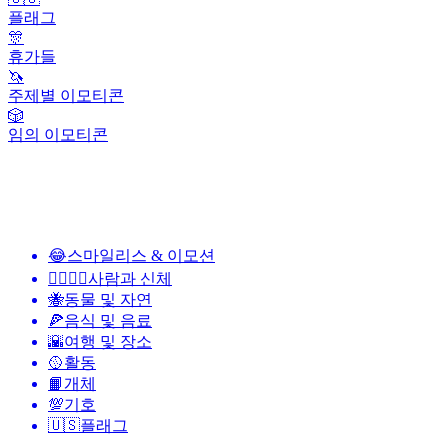
플래그
🎊
휴가들
🦄
주제별 이모티콘
🎲
임의 이모티콘
😂
스마일리스 & 이모션
👩‍❤️‍💋‍👨
사람과 신체
🐝
동물 및 자연
🍕
음식 및 음료
🌇
여행 및 장소
🥎
활동
📙
개체
💯
기호
🇺🇸
플래그