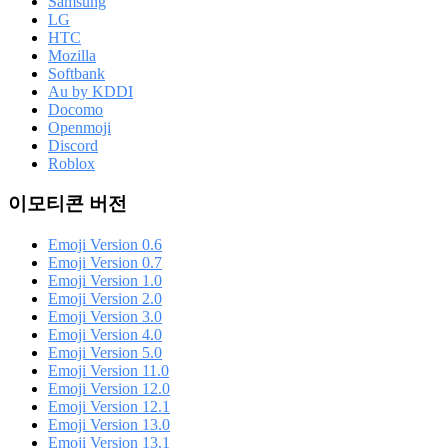
Samsung
LG
HTC
Mozilla
Softbank
Au by KDDI
Docomo
Openmoji
Discord
Roblox
이모티콘 버전
Emoji Version 0.6
Emoji Version 0.7
Emoji Version 1.0
Emoji Version 2.0
Emoji Version 3.0
Emoji Version 4.0
Emoji Version 5.0
Emoji Version 11.0
Emoji Version 12.0
Emoji Version 12.1
Emoji Version 13.0
Emoji Version 13.1