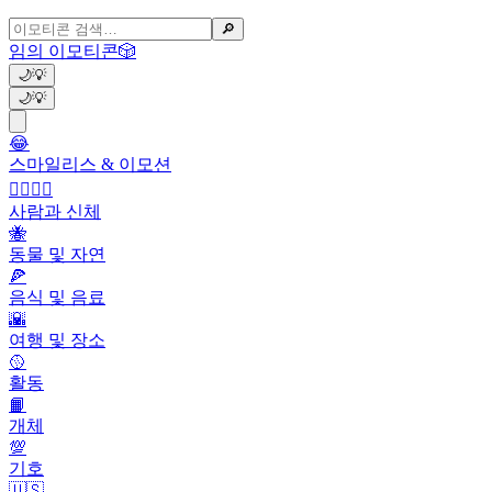
🔎
임의 이모티콘
🎲
🌙
💡
🌙
💡
😂
스마일리스 & 이모션
👩‍❤️‍💋‍👨
사람과 신체
🐝
동물 및 자연
🍕
음식 및 음료
🌇
여행 및 장소
🥎
활동
📙
개체
💯
기호
🇺🇸