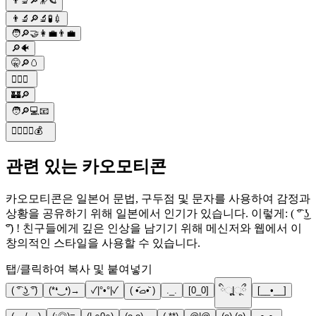
👨‍🔬🔎🔭🪐
👨‍🔬🔎🔬🧪💉
🧑🔎🤝👩‍💼👨‍💼
🔎🐠
🤫🔎🥚
🕵️‍♂️🔎
🏰🔎
🧑🔎💻📧
🕵️‍♂️🔎🥚💰
관련 있는 카오모티콘
카오모티콘은 일본어 문법, 구두점 및 문자를 사용하여 감정과
상황을 공유하기 위해 일본에서 인기가 있습니다. 이렇게: ( ͡° ͜ʖ
͡°) ! 친구들에게 깊은 인상을 남기기 위해 메신저와 웹에서 이
창의적인 스타일을 사용할 수 있습니다.
탭/클릭하여 복사 및 붙여넣기
( ͡° ͜ʖ ͡°)
(*❛‿❛)→
✓|°•°|✓
( •᷄ࡇ•᷅ )
._.
[0_0]
ིૂૂ|◌ૂྀ
[__•__]