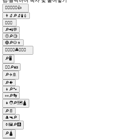
탭/클릭하여 복사 및 붙여넣기
🕵️‍♂️💀🔎🔑👍
👨‍🔬🔎🔬🧪💉
🕵️‍♂️🔎
🔎📲💬
🤨🔎🧐
🔵🔎🐶👦
🕵‍♂🔎🚓🚔👮‍♂🚨
🔎🖥️
👮‍♀️🔎🪪
🔎✈️🚢
🔎🐠
👦🔎🐾
👀🔎👣
👧🧑🔎🗺🛕
🔎📄
🎩🔫🔎
⚱️🖼🔎🩻
🔎🛕