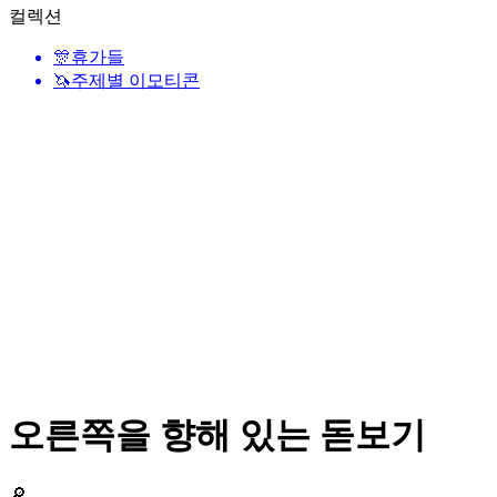
컬렉션
🎊
휴가들
🦄
주제별 이모티콘
오른쪽을 향해 있는 돋보기
🔎