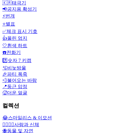
🇰🇷
태극기
📢
공지용 확성기
⚡
번개
⭐
별표
✅
체크 표시 기호
👍
올린 엄지
🤍
흰색 하트
☎️
전화기
7️⃣
숫자 7 키캡
🫧
비눗방울
🎉
파티 폭죽
💨
불어오는 바람
📍
둥근 압정
🥵
더운 얼굴
컬렉션
😂
스마일리스 & 이모션
👩‍❤️‍💋‍👨
사람과 신체
🐝
동물 및 자연