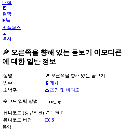
대학
📙
철학
▶️💻
넷플릭스
📖
역사
🔎 오른쪽을 향해 있는 돋보기 이모티콘
에 대한 일반 정보
성명
🔎 오른쪽을 향해 있는 돋보기
범주
📙개체
소범주
📸조명 및 비디오
숏코드 입력 방법
:mag_right:
유니코드 (정규화된)
🔎 1F50E
유니코드 버전
E0.6
유행