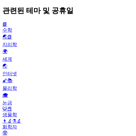
관련된 테마 및 공휴일
📘
수학
🌏📗
지리학
🌍
세계
🌏
인터넷
🌠📚
물리학
🎓
눈금
🐯📕
생물학
👨‍🔬⚗️🔬
화학자
🤓