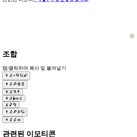
조합
탭/클릭하여 복사 및 붙여넣기
👨‍🔬⭐🌀🪐🌠
👩‍🔬🔎🩸🧬
👩‍🔬⚗️💊
👩‍🔬🧪🧫💉
📡🎵🌀
👨‍🔬🔎🔭🪐
👨‍🔬🔬🧫
관련된 이모티콘