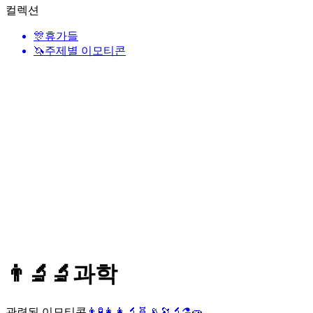
컬렉션
🎊
휴가들
🦄
주제별 이모티콘
👨‍🔬🔬
과학
관련된 이모티콘
👨
🧪
👩
👩‍🔬
🧬
📡
🔭
🔬
⚗️
🧫