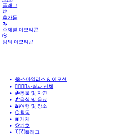
플래그
🎊
휴가들
🦄
주제별 이모티콘
🎲
임의 이모티콘
😂
스마일리스 & 이모션
👩‍❤️‍💋‍👨
사람과 신체
🐝
동물 및 자연
🍕
음식 및 음료
🌇
여행 및 장소
🥎
활동
📙
개체
💯
기호
🇺🇸
플래그