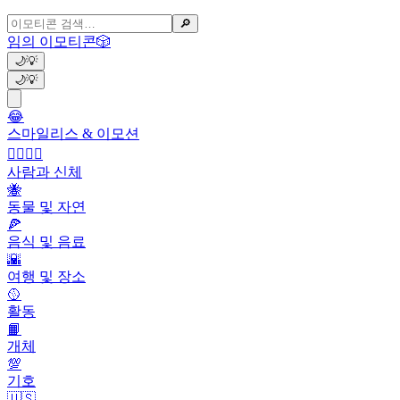
🔎
임의 이모티콘
🎲
🌙
💡
🌙
💡
😂
스마일리스 & 이모션
👩‍❤️‍💋‍👨
사람과 신체
🐝
동물 및 자연
🍕
음식 및 음료
🌇
여행 및 장소
🥎
활동
📙
개체
💯
기호
🇺🇸