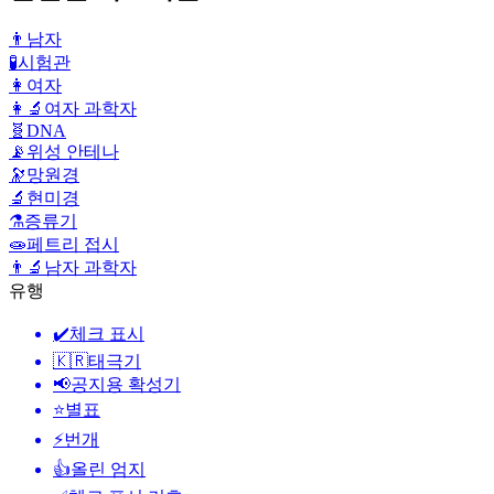
👨
남자
🧪
시험관
👩
여자
👩‍🔬
여자 과학자
🧬
DNA
📡
위성 안테나
🔭
망원경
🔬
현미경
⚗️
증류기
🧫
페트리 접시
👨‍🔬
남자 과학자
유행
✔️
체크 표시
🇰🇷
태극기
📢
공지용 확성기
⭐
별표
⚡
번개
👍
올린 엄지