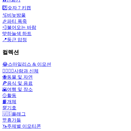
7️⃣
숫자 7 키캡
🫧
비눗방울
🎉
파티 폭죽
💨
불어오는 바람
🩵
하늘색 하트
📍
둥근 압정
컬렉션
😂
스마일리스 & 이모션
👩‍❤️‍💋‍👨
사람과 신체
🐝
동물 및 자연
🍕
음식 및 음료
🌇
여행 및 장소
🥎
활동
📙
개체
💯
기호
🇺🇸
플래그
🎊
휴가들
🦄
주제별 이모티콘