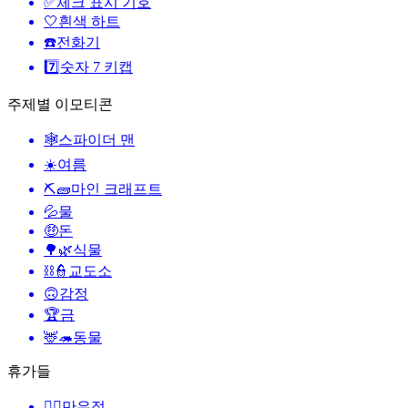
✅
체크 표시 기호
🤍
흰색 하트
☎️
전화기
7️⃣
숫자 7 키캡
주제별 이모티콘
🕸️
스파이더 맨
☀️
여름
⛏🧱
마인 크래프트
💦
물
🤑
돈
🌳🌿
식물
⛓️👮
교도소
🙃
감정
🏆
금
🦌🦔
동물
휴가들
🙆‍♂️
만우절