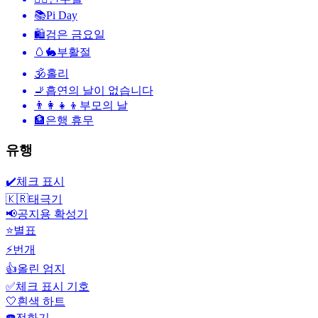
📚
Pi Day
🛍
검은 금요일
🥚🐇
부활절
🕉
홀리
🚬
흡연의 날이 없습니다
👨‍👩‍👧‍👦
부모의 날
🏦
은행 휴무
유행
✔️
체크 표시
🇰🇷
태극기
📢
공지용 확성기
⭐
별표
⚡
번개
👍
올린 엄지
✅
체크 표시 기호
🤍
흰색 하트
☎️
전화기