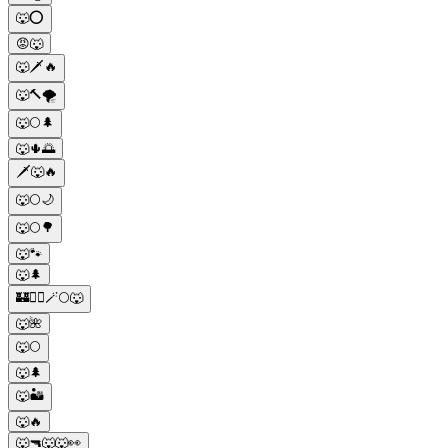
🐺⭕
😡🐺
🐺🗡️🔥
🐺🔨🌪️
🐺🌕🌲
🐺🌵🌅
🗡️🐺🔥
🐺🌕🌙
🐺🌕🌳
🐺🐾
🐺🌲
🏰🧙‍♂️🪄🌕🐺
🐺🌺
🐺🌕
🐺🌲
🐺🏜️
🐺🔥
🐺🔫🐺🐺👀