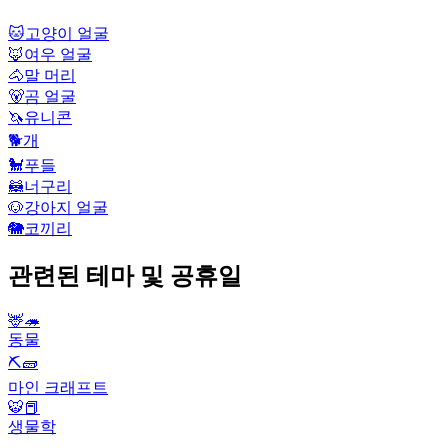
🐱
고양이 얼굴
🦊
여우 얼굴
🐴
말 머리
🐻
곰 얼굴
🦄
유니콘
🐕
개
🐩
푸들
🦝
너구리
🐶
강아지 얼굴
🐘
코끼리
관련된 테마 및 공휴일
🦌🦔
동물
⛏🧱
마인 크래프트
🐯📕
생물학