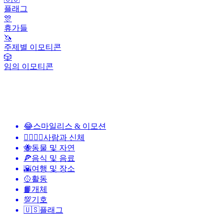
플래그
🎊
휴가들
🦄
주제별 이모티콘
🎲
임의 이모티콘
😂
스마일리스 & 이모션
👩‍❤️‍💋‍👨
사람과 신체
🐝
동물 및 자연
🍕
음식 및 음료
🌇
여행 및 장소
🥎
활동
📙
개체
💯
기호
🇺🇸
플래그