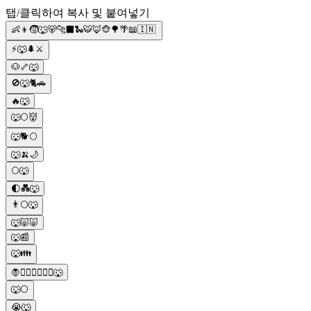
탭/클릭하여 복사 및 붙여넣기
👶👦🧒🐺🐻🐆⬛🐍🐯🦊🐵🌳🌴📖🇮🇳
⚡🐺🌲⚔️
🐶🦴🐺
🚫🐺🐈🚗
🔥🐺
🐺🌕👹
🐺🐕🌕
🐺🍌🌙
🌕🐺
🌓💑🐺
👨🌕🐺
🐺🐷🐷
🐺📰
🐺👪
🧛👩🏻‍❤‍💋‍👨🏻🐺
🐺🌕
😭🐺