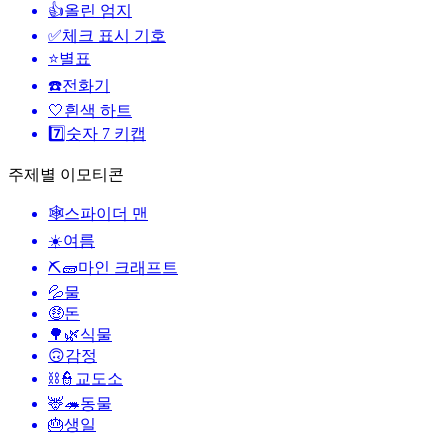
👍
올린 엄지
✅
체크 표시 기호
⭐
별표
☎️
전화기
🤍
흰색 하트
7️⃣
숫자 7 키캡
주제별 이모티콘
🕸️
스파이더 맨
☀️
여름
⛏🧱
마인 크래프트
💦
물
🤑
돈
🌳🌿
식물
🙃
감정
⛓️👮
교도소
🦌🦔
동물
🎂
생일