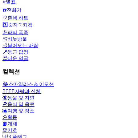
⭐
별표
☎️
전화기
🤍
흰색 하트
7️⃣
숫자 7 키캡
🎉
파티 폭죽
🫧
비눗방울
💨
불어오는 바람
📍
둥근 압정
🥵
더운 얼굴
컬렉션
😂
스마일리스 & 이모션
👩‍❤️‍💋‍👨
사람과 신체
🐝
동물 및 자연
🍕
음식 및 음료
🌇
여행 및 장소
🥎
활동
📙
개체
💯
기호
🇺🇸
플래그