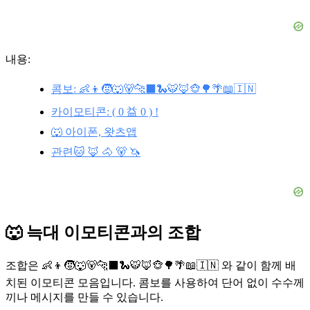
내용:
콤보: 👶👦🧒🐺🐻🐆⬛🐍🐯🦊🐵🌳🌴📖🇮🇳
카이모티콘: ( 0 益 0 ) !
🐺 아이폰, 왓츠앱
관련🐱 🦊 🐴 🐻 🦄
🐺 늑대 이모티콘과의 조합
조합은 👶👦🧒🐺🐻🐆⬛🐍🐯🦊🐵🌳🌴📖🇮🇳 와 같이 함께 배
치된 이모티콘 모음입니다. 콤보를 사용하여 단어 없이 수수께
끼나 메시지를 만들 수 있습니다.