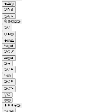
🌵🌄🐺
🐺🪓🩸
🐺💪🔪
🤫🚪🐺🐺🐺
🐺🌕
🌕🌲🐺
🌵🐺🌄
🐾🐺🌲
🐺🌕🗡️
🌅🐺🌲
🐺🔫
🐺🌕🌵
🐾🐺
🐺🌕🌲
🐺🌕🐾
🐺🦷
🫅🐺
🌲🌲🌲🐻🐺
🐺🌕🌇