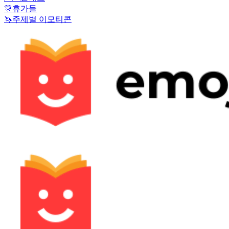
🎊
휴가들
🦄
주제별 이모티콘