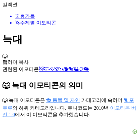
컬렉션
🎊
휴가들
🦄
주제별 이모티콘
늑대
🐺
탭하여 복사
관련된 이모티콘
🐱
🦊
🐴
🐻
🦄
🐕
🐩
🦝
🐶
🐘
🐺 늑대 이모티콘의 의미
🐺 늑대 이모티콘은
🐝 동물 및 자연
카테고리에 속하며
🐈 포
유류
의 하위 카테고리입니다. 유니코드는 2010년
이모티콘 버
전 1.0
에서 이 이모티콘을 추가했습니다.