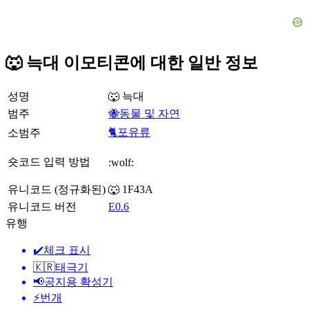
🐺 늑대 이모티콘에 대한 일반 정보
성명
🐺 늑대
범주
🐝동물 및 자연
🐈포유류
소범주
숏코드 입력 방법
:wolf:
유니코드 (정규화된)
🐺 1F43A
유니코드 버전
E0.6
유행
✔️
체크 표시
🇰🇷
태극기
📢
공지용 확성기
⚡
번개