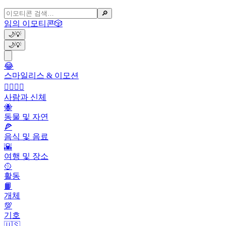
🔎
임의 이모티콘
🎲
🌙
💡
🌙
💡
😂
스마일리스 & 이모션
👩‍❤️‍💋‍👨
사람과 신체
🐝
동물 및 자연
🍕
음식 및 음료
🌇
여행 및 장소
🥎
활동
📙
개체
💯
기호
🇺🇸