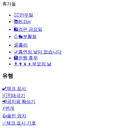
휴가들
🙆‍♂️
만우절
📚
Pi Day
🛍
검은 금요일
🥚🐇
부활절
🕉
홀리
🚬
흡연의 날이 없습니다
🏦
은행 휴무
👨‍👩‍👧‍👦
부모의 날
유행
✔️
체크 표시
🇰🇷
태극기
📢
공지용 확성기
⚡
번개
👍
올린 엄지
✅
체크 표시 기호