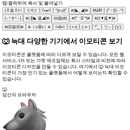
탭/클릭하여 복사 및 붙여넣기
( 0 益 0 ) !
ᐠ( ᐛ )ᐟ
ʕ•ﻌ•ʔ
^(o.o)^
ฅ(◣_◢)ฅ
ᏬᏇᏬ
(^・(I)・^)
( ˶ ❛ ꁞ ❛ ˶ )
ฅ( ╬◣ 益◢)ฅ
t(ಠ益ಠt)
ฅ(*｀Ω´*)ฅ
ฅ(‡▼益▼)ฅ
ฅ(⓪益⓪)ฅ
ฅ（;≧皿≦）ฅ
<•∆•>
( •.•)
(･з･)
*”_
ᐠ( --
(‘y’)
🐺 늑대 다양한 기기에서 이모티콘 보기
이모티콘은 플랫폼에 따라 다르게 보일 수 있습니다. 모든 웹
서비스, OS 또는 가젯 제조업체는 회사 스타일과 비전에 따라
이모티콘 디자인을 만들 수 있습니다. 여기에서 🐺 늑대 이모
티콘이 가장 인기 있는 플랫폼에서 어떻게 보이는지 확인할 수
있습니다.
🐺
당신의 브라우저