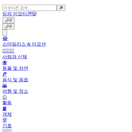
🔎
임의 이모티콘
🎲
🌙
💡
🌙
💡
😂
스마일리스 & 이모션
👩‍❤️‍💋‍👨
사람과 신체
🐝
동물 및 자연
🍕
음식 및 음료
🌇
여행 및 장소
🥎
활동
📙
개체
💯
기호
🇺🇸