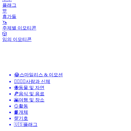
플래그
🎊
휴가들
🦄
주제별 이모티콘
🎲
임의 이모티콘
😂
스마일리스 & 이모션
👩‍❤️‍💋‍👨
사람과 신체
🐝
동물 및 자연
🍕
음식 및 음료
🌇
여행 및 장소
🥎
활동
📙
개체
💯
기호
🇺🇸
플래그