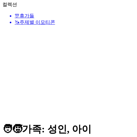
컬렉션
🎊
휴가들
🦄
주제별 이모티콘
🧑‍🧒
가족: 성인, 아이