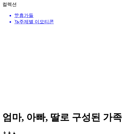
컬렉션
🎊
휴가들
🦄
주제별 이모티콘
엄마, 아빠, 딸로 구성된 가족
👨‍👩‍👧