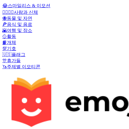
😂
스마일리스 & 이모션
👩‍❤️‍💋‍👨
사람과 신체
🐝
동물 및 자연
🍕
음식 및 음료
🌇
여행 및 장소
🥎
활동
📙
개체
💯
기호
🇺🇸
플래그
🎊
휴가들
🦄
주제별 이모티콘