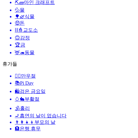
⛏🧱
마인 크래프트
💦
물
🌳🌿
식물
🤑
돈
⛓️👮
교도소
🙃
감정
🏆
금
🦌🦔
동물
휴가들
🙆‍♂️
만우절
📚
Pi Day
🛍
검은 금요일
🥚🐇
부활절
🕉
홀리
🚬
흡연의 날이 없습니다
👨‍👩‍👧‍👦
부모의 날
🏦
은행 휴무