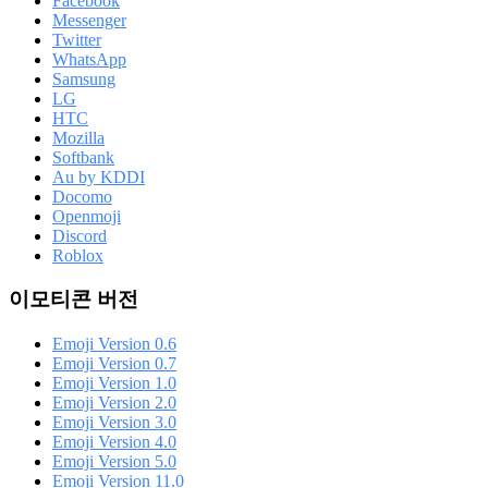
Facebook
Messenger
Twitter
WhatsApp
Samsung
LG
HTC
Mozilla
Softbank
Au by KDDI
Docomo
Openmoji
Discord
Roblox
이모티콘 버전
Emoji Version 0.6
Emoji Version 0.7
Emoji Version 1.0
Emoji Version 2.0
Emoji Version 3.0
Emoji Version 4.0
Emoji Version 5.0
Emoji Version 11.0