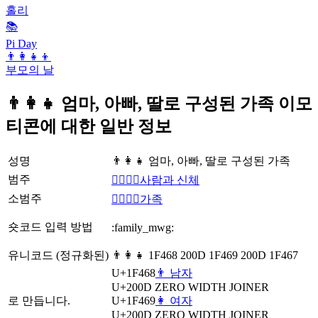
홀리
📚
Pi Day
👨‍👩‍👧‍👦
부모의 날
👨‍👩‍👧 엄마, 아빠, 딸로 구성된 가족 이모
티콘에 대한 일반 정보
성명
👨‍👩‍👧 엄마, 아빠, 딸로 구성된 가족
범주
👩‍❤️‍💋‍👨사람과 신체
소범주
👩‍❤️‍💋‍👨가족
숏코드 입력 방법
:family_mwg:
유니코드 (정규화된)
👨‍👩‍👧 1F468 200D 1F469 200D 1F467
U+1F468
👨 남자
U+200D
ZERO WIDTH JOINER
로 만듭니다.
U+1F469
👩 여자
U+200D
ZERO WIDTH JOINER