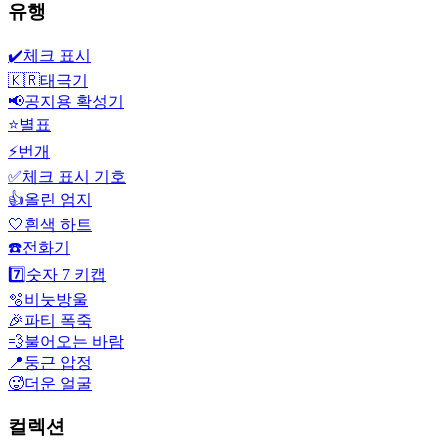
유행
✔️
체크 표시
🇰🇷
태극기
📢
공지용 확성기
⭐
별표
⚡
번개
✅
체크 표시 기호
👍
올린 엄지
🤍
흰색 하트
☎️
전화기
7️⃣
숫자 7 키캡
🫧
비눗방울
🎉
파티 폭죽
💨
불어오는 바람
📍
둥근 압정
🥵
더운 얼굴
컬렉션