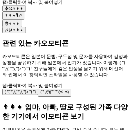
탭/클릭하여 복사 및 붙여넣기
🤱🥰👨‍👩‍👧
👨‍👩‍👧🎙️🎶
🉑👨‍👩‍👧
🎶🎻👨‍👩‍👧
관련 있는 카오모티콘
카오모티콘은 일본어 문법, 구두점 및 문자를 사용하여 감정과
상황을 공유하기 위해 일본에서 인기가 있습니다. 이렇게: ( ͡°(
͡° ͜ʖ( ͡° ͜ʖ ͡°)ʖ ͡°) ͡°) ! 친구들에게 깊은 인상을 남기기 위해 메신저
와 웹에서 이 창의적인 스타일을 사용할 수 있습니다.
탭/클릭하여 복사 및 붙여넣기
( ͡°( ͡° ͜ʖ( ͡° ͜ʖ ͡°)ʖ ͡°) ͡°)
(͝ ° ͜ʖº)(͡ ° ͡ °)(ಡ_ಡ)
👨‍👩‍👧 엄마, 아빠, 딸로 구성된 가족 다양
한 기기에서 이모티콘 보기
이모티콘은 플랫폼에 따라 다르게 보일 수 있습니다. 모든 웹