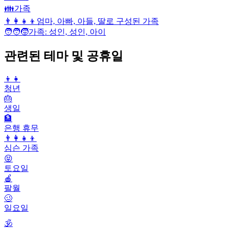
👪
가족
👨‍👩‍👧‍👦
엄마, 아빠, 아들, 딸로 구성된 가족
🧑‍🧑‍🧒
가족: 성인, 성인, 아이
관련된 테마 및 공휴일
👦👧
청년
🎂
생일
🏦
은행 휴무
👨‍👩‍👧‍👦
심슨 가족
😝
토요일
🍎
팔월
🥴
일요일
🕉