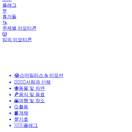
플래그
🎊
휴가들
🦄
주제별 이모티콘
🎲
임의 이모티콘
😂
스마일리스 & 이모션
👩‍❤️‍💋‍👨
사람과 신체
🐝
동물 및 자연
🍕
음식 및 음료
🌇
여행 및 장소
🥎
활동
📙
개체
💯
기호
🇺🇸
플래그