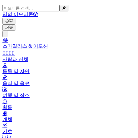
🔎
임의 이모티콘
🎲
🌙
💡
🌙
💡
😂
스마일리스 & 이모션
👩‍❤️‍💋‍👨
사람과 신체
🐝
동물 및 자연
🍕
음식 및 음료
🌇
여행 및 장소
🥎
활동
📙
개체
💯
기호
🇺🇸