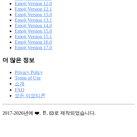
Emoji Version 12.0
Emoji Version 12.1
Emoji Version 13.0
Emoji Version 13.1
Emoji Version 14.0
Emoji Version 15.0
Emoji Version 15.1
Emoji Version 16.0
Emoji Version 17.0
더 많은 정보
Privacy Policy
Terms of Use
소개
FAQ
모든 이모티콘
2017-2026년에 ❤️, 🥛, 🐹로 제작되었습니다.