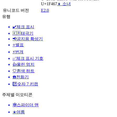
U+1F467
👧 소녀
유니코드 버전
E2.0
유행
✔️
체크 표시
🇰🇷
태극기
📢
공지용 확성기
⭐
별표
⚡
번개
✅
체크 표시 기호
👍
올린 엄지
🤍
흰색 하트
☎️
전화기
7️⃣
숫자 7 키캡
주제별 이모티콘
🕸️
스파이더 맨
☀️
여름