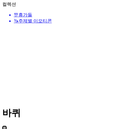
컬렉션
🎊
휴가들
🦄
주제별 이모티콘
바퀴
🛞