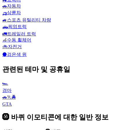
🚗
자동차
🛺
삼륜차
🚙
스포츠 유틸리티 차량
🛻
픽업트럭
🚛
트레일러 트럭
🦽
수동 휠체어
🚲
자전거
⚫
검은색 원
관련된 테마 및 공휴일
🏎
경마
🚗🏃🚔
GTA
🛞 바퀴 이모티콘에 대한 일반 정보