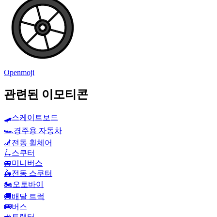
Openmoji
관련된 이모티콘
🛹
스케이트보드
🏎️
경주용 자동차
🦼
전동 휠체어
🛴
스쿠터
🚐
미니버스
🛵
전동 스쿠터
🏍️
오토바이
🚚
배달 트럭
🚌
버스
🚜
트랙터