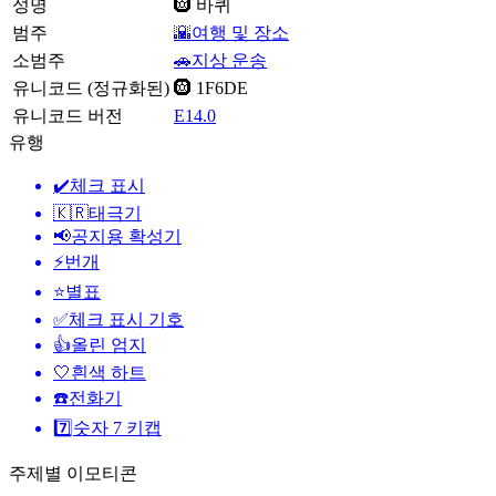
성명
🛞 바퀴
범주
🌇여행 및 장소
소범주
🚗지상 운송
유니코드 (정규화된)
🛞 1F6DE
유니코드 버전
E14.0
유행
✔️
체크 표시
🇰🇷
태극기
📢
공지용 확성기
⚡
번개
⭐
별표
✅
체크 표시 기호
👍
올린 엄지
🤍
흰색 하트
☎️
전화기
7️⃣
숫자 7 키캡
주제별 이모티콘