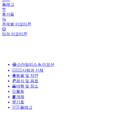
플래그
🎊
휴가들
🦄
주제별 이모티콘
🎲
임의 이모티콘
😂
스마일리스 & 이모션
👩‍❤️‍💋‍👨
사람과 신체
🐝
동물 및 자연
🍕
음식 및 음료
🌇
여행 및 장소
🥎
활동
📙
개체
💯
기호
🇺🇸
플래그