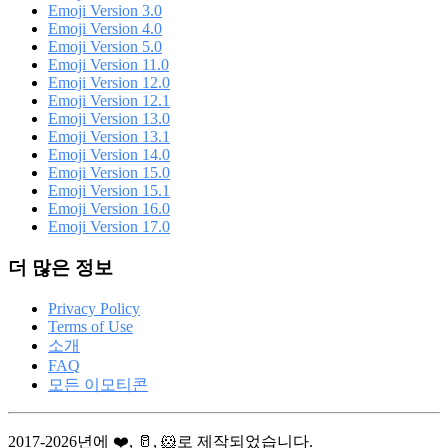
Emoji Version 3.0
Emoji Version 4.0
Emoji Version 5.0
Emoji Version 11.0
Emoji Version 12.0
Emoji Version 12.1
Emoji Version 13.0
Emoji Version 13.1
Emoji Version 14.0
Emoji Version 15.0
Emoji Version 15.1
Emoji Version 16.0
Emoji Version 17.0
더 많은 정보
Privacy Policy
Terms of Use
소개
FAQ
모든 이모티콘
2017-2026년에 ❤️, 🥛, 🐹로 제작되었습니다.