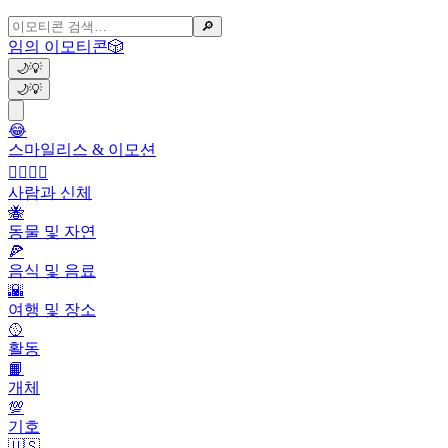
🔎
임의 이모티콘
🎲
🌙
💡
🌙
💡
😂
스마일리스 & 이모션
👩‍❤️‍💋‍👨
사람과 신체
🐝
동물 및 자연
🍕
음식 및 음료
🌇
여행 및 장소
🥎
활동
📙
개체
💯
기호
🇺🇸