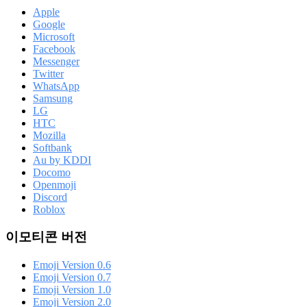
Apple
Google
Microsoft
Facebook
Messenger
Twitter
WhatsApp
Samsung
LG
HTC
Mozilla
Softbank
Au by KDDI
Docomo
Openmoji
Discord
Roblox
이모티콘 버전
Emoji Version 0.6
Emoji Version 0.7
Emoji Version 1.0
Emoji Version 2.0