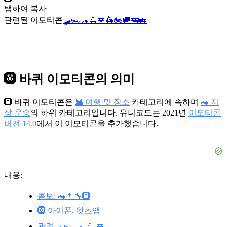
탭하여 복사
관련된 이모티콘
🛹
🏎️
🦼
🛴
🚐
🛵
🏍️
🚚
🚌
🚜
🛞 바퀴 이모티콘의 의미
🛞 바퀴 이모티콘은
🌇 여행 및 장소
카테고리에 속하며
🚗 지
상 운송
의 하위 카테고리입니다. 유니코드는 2021년
이모티콘
버전 14.0
에서 이 이모티콘을 추가했습니다.
내용:
콤보: 🚗👨‍🔧🛞
🛞 아이폰, 왓츠앱
관련🛹 🏎️ 🦼 🛴 🚐