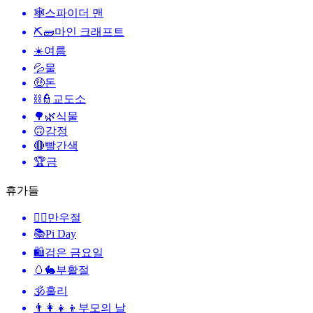
🕸️
스파이더 맨
⛏🧱
마인 크래프트
☀️
여름
💦
물
🤑
돈
⛓️👮
교도소
🌳🌿
식물
🙃
감정
🔴
빨간색
🏆
금
휴가들
🙆‍♂️
만우절
📚
Pi Day
🛍
검은 금요일
🥚🐇
부활절
🕉
홀리
👨‍👩‍👧‍👦
부모의 날