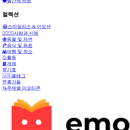
❤️
빨간색 하트
컬렉션
😂
스마일리스 & 이모션
👩‍❤️‍💋‍👨
사람과 신체
🐝
동물 및 자연
🍕
음식 및 음료
🌇
여행 및 장소
🥎
활동
📙
개체
💯
기호
🇺🇸
플래그
🎊
휴가들
🦄
주제별 이모티콘