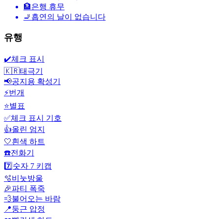
🏦
은행 휴무
🚬
흡연의 날이 없습니다
유행
✔️
체크 표시
🇰🇷
태극기
📢
공지용 확성기
⚡
번개
⭐
별표
✅
체크 표시 기호
👍
올린 엄지
🤍
흰색 하트
☎️
전화기
7️⃣
숫자 7 키캡
🫧
비눗방울
🎉
파티 폭죽
💨
불어오는 바람
📍
둥근 압정