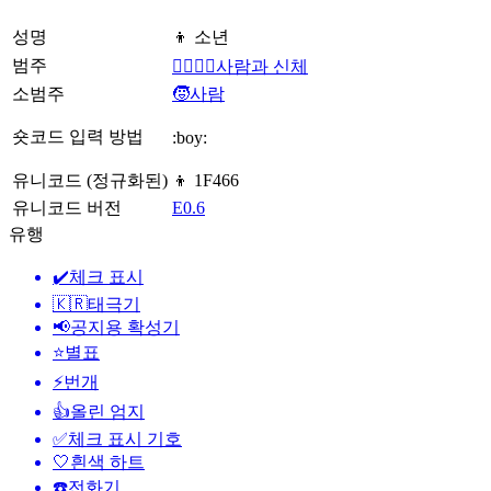
성명
👦 소년
범주
👩‍❤️‍💋‍👨사람과 신체
소범주
🧒사람
숏코드 입력 방법
:boy:
유니코드 (정규화된)
👦 1F466
유니코드 버전
E0.6
유행
✔️
체크 표시
🇰🇷
태극기
📢
공지용 확성기
⭐
별표
⚡
번개
👍
올린 엄지
✅
체크 표시 기호
🤍
흰색 하트
☎️
전화기