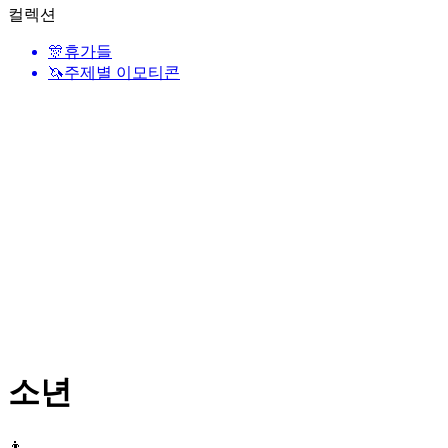
컬렉션
🎊
휴가들
🦄
주제별 이모티콘
소년
👦