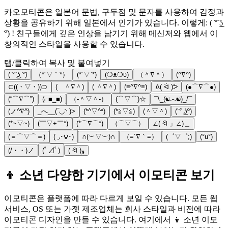
카오모티콘은 일본어 문법, 구두점 및 문자를 사용하여 감정과
상황을 공유하기 위해 일본에서 인기가 있습니다. 이렇게: ( ͡° ͜ʖ
͡°) ! 친구들에게 깊은 인상을 남기기 위해 메신저와 웹에서 이
창의적인 스타일을 사용할 수 있습니다.
탭/클릭하여 복사 및 붙여넣기
( ͡° ͜ʖ ͡°)
（*´▽｀*）
(*´▽`*)
(❍ᴥ❍ʋ)
（＾∇＾）
(^∇^)
⊂((・▽・))⊃
( ＾∇＾)
( ＾∇＾)
(≡^∇^≡)
ᕕ( ᐛ )ᕗ
(●⌒∇⌒●)
(“⌒∇⌒”)
(⌐■_■)
（‐＾▽＾‐）
(⌒▽⌒)☆
¯\_(☯෴☯)_/¯
(ノ^∇^)
_へ__(‾◡◝ )>
(*^▽^*)
(*≧▽≦)
(＾▽＾)
(͝ ° ͜ʖº)
(*~▽~)
(￣▽+￣*)
(*⌒∇⌒*)
（⌒▽⌒）
∠( ᐛ 」∠)＿
(＝⌒▽⌒＝)
( ◞･౪･)
∩(︶▽︶)∩
（=´∇｀=）
(゜▽゜;)
(°u°)
(/・・)ノ
(ﾟ⊿ﾟ)
( ᐛ )و
👦 소년 다양한 기기에서 이모티콘 보기
이모티콘은 플랫폼에 따라 다르게 보일 수 있습니다. 모든 웹
서비스, OS 또는 가젯 제조업체는 회사 스타일과 비전에 따라
이모티콘 디자인을 만들 수 있습니다. 여기에서 👦 소년 이모