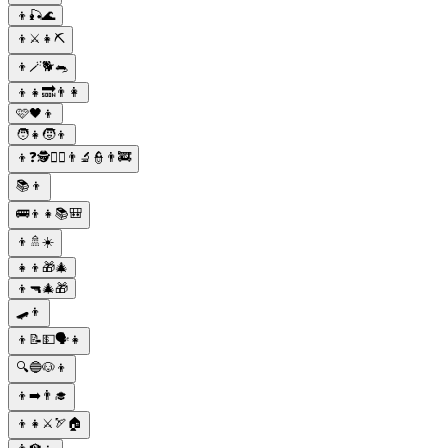
👦🎣🌊
👦⚔️👧⛏
👦🪄🐕🐀
👦👧🔜👨👩
🩷🖤👦
🧑👧🧒👦
👦❓🕵👨‍⚕️👨‍🔬👮👨‍🚒
📚👦
🚌👦👧📚🎒
👦🚿☀️
👧👦🎁🎄
👦🔫🎄🎁
🛹👦
👦📝💵🗣👧
🔍🔵🐶👦
👦➡️👨‍🎓
👦👧⚔️🏹🏠