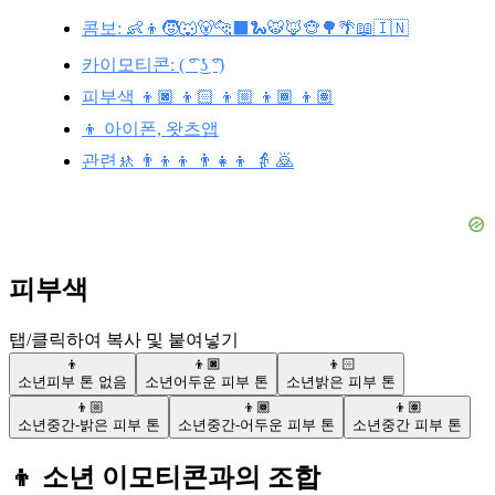
콤보: 👶👦🧒🐺🐻🐆⬛🐍🐯🦊🐵🌳🌴📖🇮🇳
카이모티콘: ( ͡° ͜ʖ ͡°)
피부색 👦🏿 👦🏻 👦🏼 👦🏾 👦🏽
👦 아이폰, 왓츠앱
관련🚸 👨‍👦‍👦 👨‍👧‍👦 👵 🙇
피부색
탭/클릭하여 복사 및 붙여넣기
👦
👦🏿
👦🏻
소년
피부 톤 없음
소년
어두운 피부 톤
소년
밝은 피부 톤
👦🏼
👦🏾
👦🏽
소년
중간-밝은 피부 톤
소년
중간-어두운 피부 톤
소년
중간 피부 톤
👦 소년 이모티콘과의 조합