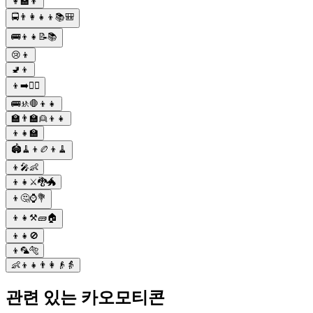
👩‍🏫👦
🚍👨👩👧👦📚🎒
🚌👦👧📝📚
😢👦
🚽👦
👦➡️👨‍⚕️
🚌🚸🛑👦👧
🏫👨‍🏫👱👦👧
👦👧🏫
🏟🧹👦🏉👦🧹
👦🎤👶
👦👧⚔️🐉🐲
👦🤔⌚💐
👦👧⚒️🧱🏠
👦👧🚫
👦🦜🐅
👶👦👧👨👩👴👵
관련 있는 카오모티콘