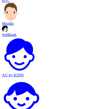
HTC
Mozilla
SoftBank
AU by KDDI