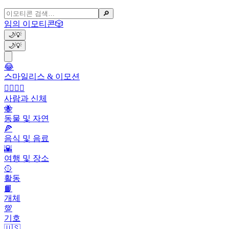
🔎
임의 이모티콘
🎲
🌙
💡
🌙
💡
😂
스마일리스 & 이모션
👩‍❤️‍💋‍👨
사람과 신체
🐝
동물 및 자연
🍕
음식 및 음료
🌇
여행 및 장소
🥎
활동
📙
개체
💯
기호
🇺🇸