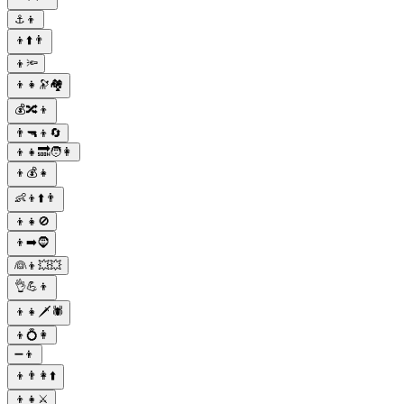
⚓👦
👦⬆️👨
👦🔦
👦👧🔭🏘
💰🔀👦
👨🔫👦🔄
👦👧🔜🧑👩
👦💰👧
👶👦⬆️👨
👦👧🚫
👦➡️🧔
👰👦💥💥
👌💪👦
👦👧🗡🕷
👦💍👩
➖👦
👦👨👩⬆️
👦👧⚔️