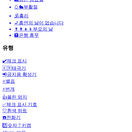
🥚🐇
부활절
🕉
홀리
🚬
흡연의 날이 없습니다
👨‍👩‍👧‍👦
부모의 날
🏦
은행 휴무
유행
✔️
체크 표시
🇰🇷
태극기
📢
공지용 확성기
⭐
별표
⚡
번개
👍
올린 엄지
✅
체크 표시 기호
🤍
흰색 하트
☎️
전화기
7️⃣
숫자 7 키캡