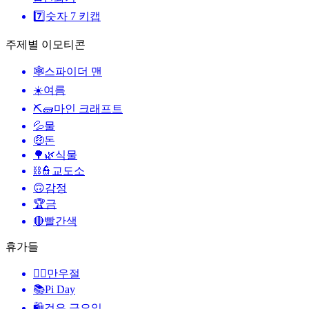
7️⃣
숫자 7 키캡
주제별 이모티콘
🕸️
스파이더 맨
☀️
여름
⛏🧱
마인 크래프트
💦
물
🤑
돈
🌳🌿
식물
⛓️👮
교도소
🙃
감정
🏆
금
🔴
빨간색
휴가들
🙆‍♂️
만우절
📚
Pi Day
🛍
검은 금요일