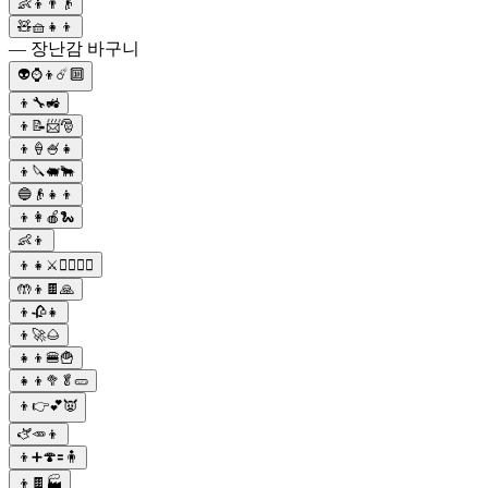
👶👦👨👴
🧸🧺👧👦
— 장난감 바구니
👽⌚️👦☄️🔟
👦🔧🚜
👦📝📨🎅
👦🍦🍧👧
👦🔪🐖🐂
🔵👴👧👦
👦👩🍎🐍
👶👦
👦👧⚔️🧟‍♀️🧟‍♂️
🤲👦🍫🙏
👦🥀👧
👦🚀🌰
👧👦🍔🍟
👧👦🥦🥬🥒
👦👉💕👿
🫏🥕👦
👦➕🍄🟰🧍
👦🍫🏭