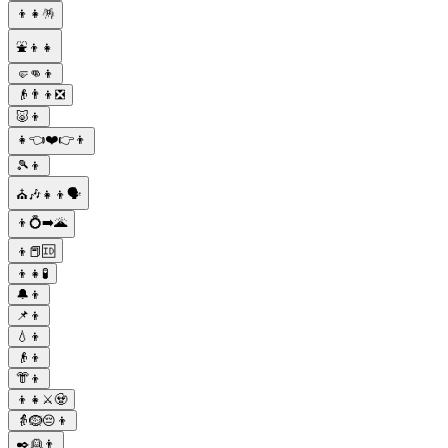
👦👧🪅
⛲👦👧
🤛👊👦
👴👨👦❎
🐷👦
👧👈❤️👉👦
🎾👦
⛪🎶👧👦🗣
👦💍➡️🌋
👦📕🆔
👦👧🧪
🔔👦
📌👦
💧👦
👴👦
👘👦
👦👧⚔️🧟
👵🪹😔👦
✒️👱👦