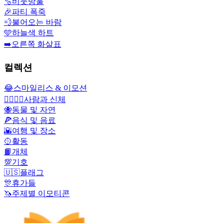
🫧
비눗방울
🎉
파티 폭죽
💨
불어오는 바람
🩵
하늘색 하트
➡️
오른쪽 화살표
컬렉션
😂
스마일리스 & 이모션
👩‍❤️‍💋‍👨
사람과 신체
🐝
동물 및 자연
🍕
음식 및 음료
🌇
여행 및 장소
🥎
활동
📙
개체
💯
기호
🇺🇸
플래그
🎊
휴가들
🦄
주제별 이모티콘