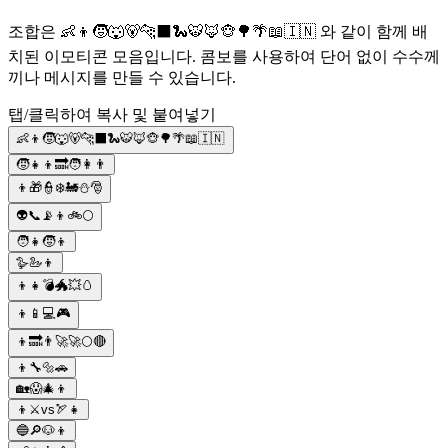
조합은 👶👦🧒🐺🐻🐆⬛🐍🐯🦊🐵🌳🌴📖🇮🇳 와 같이 함께 배
치된 이모티콘 모음입니다. 콤보를 사용하여 단어 없이 수수께
끼나 메시지를 만들 수 있습니다.
탭/클릭하여 복사 및 붙여넣기
👶👦🧒🐺🐻🐆⬛🐍🐯🦊🐵🌳🌴📖🇮🇳
🧒👧👦🔜🧑👩👨
👦🎁👮❄️🚂⛄🎅
👽📞📡👦🚲🌕
🧑👧🧒👦
🪿🦢👦
👦👧💣🐲💥🥚
👦📱💻🎮
👦🔜👨‍🚀🚀🌕🔴
👦🔧🔩🚗
🏡😱🎄👦
👦⚔️vs🏹👧
🔵🔎🐶👦