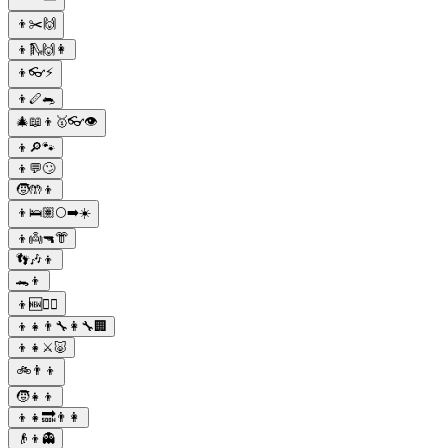
👦✂️🙌
👦🛝🙌👩
👦👓⚡
👦🪈🐀
🎄📖👦🥇👓👁
👦🔎🐾
👦💬🙄
🧒🤲👦
👦🛌🏽🌕➡️☀️
👦👼🔫👘
👣🎶👦
🐊👦
👦🆕🧔‍♂️
👦👧👨‍🔧👩‍🔧🏢
👦👧⚔🐷
🚲👨👦
🧒👧👦
👦👧🔜👨👩
👴👦👻