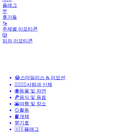
플래그
🎊
휴가들
🦄
주제별 이모티콘
🎲
임의 이모티콘
😂
스마일리스 & 이모션
👩‍❤️‍💋‍👨
사람과 신체
🐝
동물 및 자연
🍕
음식 및 음료
🌇
여행 및 장소
🥎
활동
📙
개체
💯
기호
🇺🇸
플래그