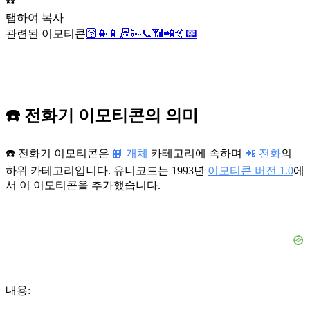
☎️
탭하여 복사
관련된 이모티콘
🛜
📳
📱
📠
📴
📞
📶
📲
🤙
📟
☎️ 전화기 이모티콘의 의미
☎️ 전화기 이모티콘은
📙 개체
카테고리에 속하며
📲 전화
의
하위 카테고리입니다. 유니코드는 1993년
이모티콘 버전 1.0
에
서 이 이모티콘을 추가했습니다.
내용: