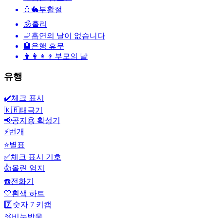
🥚🐇
부활절
🕉
홀리
🚬
흡연의 날이 없습니다
🏦
은행 휴무
👨‍👩‍👧‍👦
부모의 날
유행
✔️
체크 표시
🇰🇷
태극기
📢
공지용 확성기
⚡
번개
⭐
별표
✅
체크 표시 기호
👍
올린 엄지
☎️
전화기
🤍
흰색 하트
7️⃣
숫자 7 키캡
🫧
비눗방울