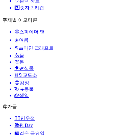
🤍
흰색 하트
7️⃣
숫자 7 키캡
주제별 이모티콘
🕸️
스파이더 맨
☀️
여름
⛏🧱
마인 크래프트
💦
물
🤑
돈
🌳🌿
식물
⛓️👮
교도소
🙃
감정
🦌🦔
동물
🎂
생일
휴가들
🙆‍♂️
만우절
📚
Pi Day
🛍
검은 금요일