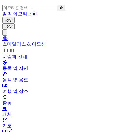
🔎
임의 이모티콘
🎲
🌙
💡
🌙
💡
😂
스마일리스 & 이모션
👩‍❤️‍💋‍👨
사람과 신체
🐝
동물 및 자연
🍕
음식 및 음료
🌇
여행 및 장소
🥎
활동
📙
개체
💯
기호
🇺🇸