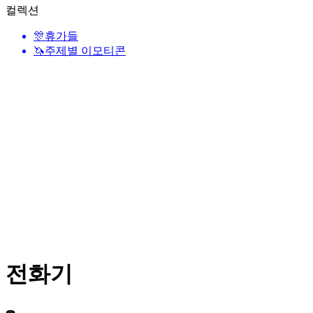
컬렉션
🎊
휴가들
🦄
주제별 이모티콘
전화기