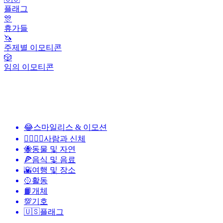
플래그
🎊
휴가들
🦄
주제별 이모티콘
🎲
임의 이모티콘
😂
스마일리스 & 이모션
👩‍❤️‍💋‍👨
사람과 신체
🐝
동물 및 자연
🍕
음식 및 음료
🌇
여행 및 장소
🥎
활동
📙
개체
💯
기호
🇺🇸
플래그