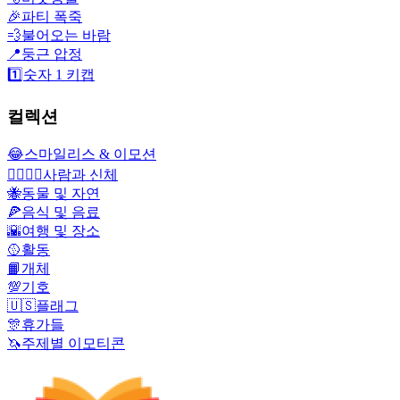
🎉
파티 폭죽
💨
불어오는 바람
📍
둥근 압정
1️⃣
숫자 1 키캡
컬렉션
😂
스마일리스 & 이모션
👩‍❤️‍💋‍👨
사람과 신체
🐝
동물 및 자연
🍕
음식 및 음료
🌇
여행 및 장소
🥎
활동
📙
개체
💯
기호
🇺🇸
플래그
🎊
휴가들
🦄
주제별 이모티콘