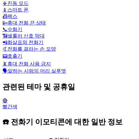
📳
진동 모드
📱
스마트 폰
📠
팩스
📴
휴대 전화 끈 상태
📞
수화기
📶
셀룰러 신호 막대
📲
화살표와 전화기
🤙
전화를 걸라는 손 모양
📟
호출기
📵
휴대 전화 사용 금지
🗣️
말하는 사람의 머리 실루엣
관련된 테마 및 공휴일
🔴
빨간색
☎️ 전화기 이모티콘에 대한 일반 정보