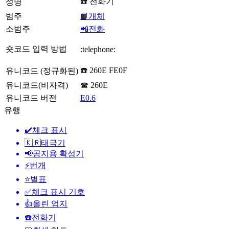
☎️ 전화기
성명
범주
📙개체
소범주
📲전화
숏코드 입력 방법
:telephone:
☎️ 260E FE0F
유니코드 (정규화된)
유니코드(비자격)
☎ 260E
유니코드 버전
E0.6
유행
✔️
체크 표시
🇰🇷
태극기
📢
공지용 확성기
⚡
번개
⭐
별표
✅
체크 표시 기호
👍
올린 엄지
☎️
전화기