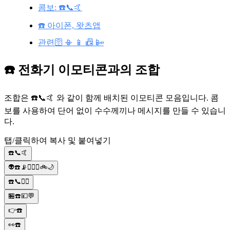
콤보: ☎️📞🤙
☎️ 아이폰, 왓츠앱
관련🛜 📳 📱 📠 📴
☎️ 전화기 이모티콘과의 조합
조합은 ☎️📞🤙 와 같이 함께 배치된 이모티콘 모음입니다. 콤
보를 사용하여 단어 없이 수수께끼나 메시지를 만들 수 있습니
다.
탭/클릭하여 복사 및 붙여넣기
☎️📞🤙
👽☎️📡👱🏻‍♂️🚲🌙
☎️📞👮‍♂️
🏪☎️💴💬
👉☎️
👀☎️