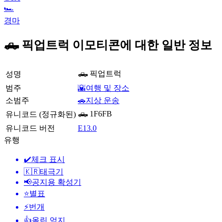
🏎
경마
🛻 픽업트럭 이모티콘에 대한 일반 정보
🛻 픽업트럭
성명
범주
🌇여행 및 장소
소범주
🚗지상 운송
🛻 1F6FB
유니코드 (정규화된)
유니코드 버전
E13.0
유행
✔️
체크 표시
🇰🇷
태극기
📢
공지용 확성기
⭐
별표
⚡
번개
👍
올린 엄지