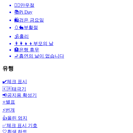
🙆‍♂️
만우절
📚
Pi Day
🛍
검은 금요일
🥚🐇
부활절
🕉
홀리
👨‍👩‍👧‍👦
부모의 날
🏦
은행 휴무
🚬
흡연의 날이 없습니다
유행
✔️
체크 표시
🇰🇷
태극기
📢
공지용 확성기
⭐
별표
⚡
번개
👍
올린 엄지
✅
체크 표시 기호
🤍
흰색 하트