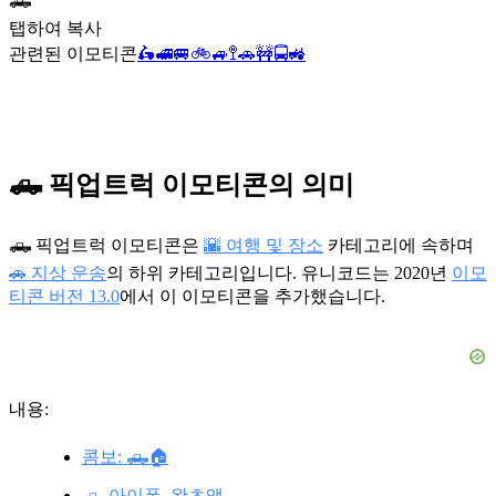
🛻
탭하여 복사
관련된 이모티콘
🛵
🚅
🚐
🚲
🚙
🚏
🚗
🚧
🚍
🚜
🛻 픽업트럭 이모티콘의 의미
🛻 픽업트럭 이모티콘은
🌇 여행 및 장소
카테고리에 속하며
🚗 지상 운송
의 하위 카테고리입니다. 유니코드는 2020년
이모
티콘 버전 13.0
에서 이 이모티콘을 추가했습니다.
내용:
콤보: 🛻🏠
🛻 아이폰, 왓츠앱