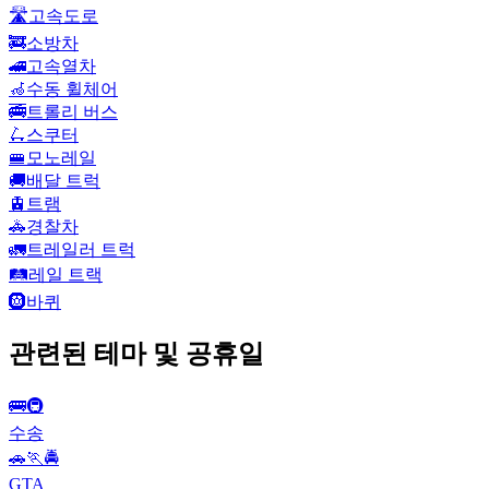
🛣️
고속도로
🚒
소방차
🚄
고속열차
🦽
수동 휠체어
🚎
트롤리 버스
🛴
스쿠터
🚝
모노레일
🚚
배달 트럭
🚊
트램
🚓
경찰차
🚛
트레일러 트럭
🛤️
레일 트랙
🛞
바퀴
관련된 테마 및 공휴일
🚌🚇
수송
🚗🏃🚔
GTA