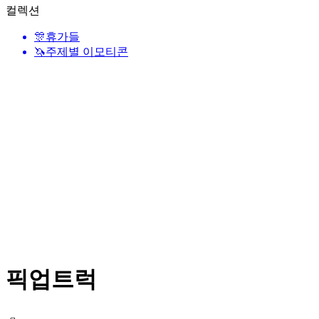
컬렉션
🎊
휴가들
🦄
주제별 이모티콘
픽업트럭