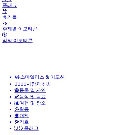
플래그
🎊
휴가들
🦄
주제별 이모티콘
🎲
임의 이모티콘
😂
스마일리스 & 이모션
👩‍❤️‍💋‍👨
사람과 신체
🐝
동물 및 자연
🍕
음식 및 음료
🌇
여행 및 장소
🥎
활동
📙
개체
💯
기호
🇺🇸
플래그