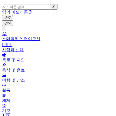
🔎
임의 이모티콘
🎲
🌙
💡
🌙
💡
😂
스마일리스 & 이모션
👩‍❤️‍💋‍👨
사람과 신체
🐝
동물 및 자연
🍕
음식 및 음료
🌇
여행 및 장소
🥎
활동
📙
개체
💯
기호
🇺🇸