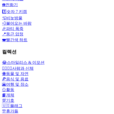
☎️
전화기
7️⃣
숫자 7 키캡
🫧
비눗방울
💨
불어오는 바람
🎉
파티 폭죽
📍
둥근 압정
❤️
빨간색 하트
컬렉션
😂
스마일리스 & 이모션
👩‍❤️‍💋‍👨
사람과 신체
🐝
동물 및 자연
🍕
음식 및 음료
🌇
여행 및 장소
🥎
활동
📙
개체
💯
기호
🇺🇸
플래그
🎊
휴가들