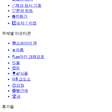
✅
체크 표시 기호
🤍
흰색 하트
☎️
전화기
7️⃣
숫자 7 키캡
주제별 이모티콘
🕸️
스파이더 맨
☀️
여름
⛏🧱
마인 크래프트
💦
물
🤑
돈
🌳🌿
식물
⛓️👮
교도소
🙃
감정
🔴
빨간색
🏆
금
휴가들