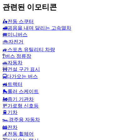
관련된 이모티콘
🛵
전동 스쿠터
🚅
굉음을 내며 달리는 고속열차
🚐
미니버스
🚲
자전거
🚙
스포츠 유틸리티 차량
🚏
버스 정류장
🚗
자동차
🚧
건설 구간 표시
🚍
다가오는 버스
🚜
트랙터
🛼
롤러 스케이트
🚂
증기 기관차
🚥
가로형 신호등
🚆
기차
🏎️
경주용 자동차
🚋
전차
🦼
전동 휠체어