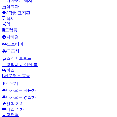
🚖
다가오는 택시
🛺
삼륜차
🛑
8각형 표지판
🚕
택시
🚉
역
🛢️
드럼통
🚇
지하철
🏍️
오토바이
🚑
구급차
🛹
스케이트보드
🚨
경찰차 사이렌 불
🚌
버스
🚦
세로형 신호등
⛽
주유기
🚘
다가오는 자동차
🚔
다가오는 경찰차
🚞
산악 기차
🚃
레일 기차
🚈
경전철