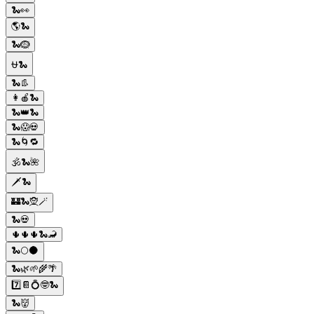
🐍👀
🌎🐍
🐍🪹
⛎🐍
🐍👢
👩🍎🐍
🐍👑🐍
🐍😱💀
🐍🌀🔁
🕉️🐍🌺
🗡️🐍
🏰🐍🧝🪄
🐍💀
🌵🌵🌵🐍🦂
🐍🌕🌑
🐍🌿🌱🌾🌴
7️⃣📔💍🤓🐍
🐍👹