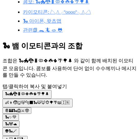
콤보: 🐍🐲🐉🐛🦠🍀☘️🌵🌴🌳🌲
카이모티콘: /╲/\╭ºooooº╮/\╱\
🐍 아이폰, 왓츠앱
관련📗 🐊 🦎 🥗 🐸
🐍 뱀 이모티콘과의 조합
조합은 🐍🐲🐉🐛🦠🍀☘️🌵🌴🌳🌲 와 같이 함께 배치된 이모티
콘 모음입니다. 콤보를 사용하여 단어 없이 수수께끼나 메시지
를 만들 수 있습니다.
탭/클릭하여 복사 및 붙여넣기
🐍🐲🐉🐛🦠🍀☘️🌵🌴🌳🌲
👶👦🧒🐺🐻🐆⬛🐍🐯🦊🐵🌳🌴📖🇮🇳
📔🏰🐍🦁⚔️🤓
🐍✨💚
🐍🐼🐢
👽🐍🪄