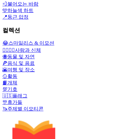
💨
불어오는 바람
🩵
하늘색 하트
📍
둥근 압정
컬렉션
😂
스마일리스 & 이모션
👩‍❤️‍💋‍👨
사람과 신체
🐝
동물 및 자연
🍕
음식 및 음료
🌇
여행 및 장소
🥎
활동
📙
개체
💯
기호
🇺🇸
플래그
🎊
휴가들
🦄
주제별 이모티콘