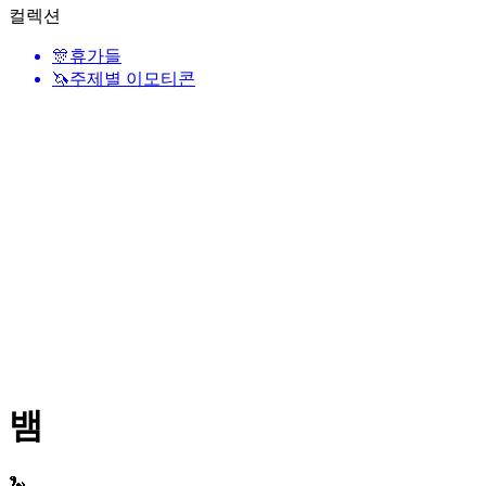
컬렉션
🎊
휴가들
🦄
주제별 이모티콘
뱀
🐍