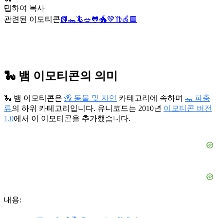
탭하여 복사
관련된 이모티콘
📗
🐊
🦎
🥗
🐸
🐲
💚
♍
🍏
🟩
🐍 뱀 이모티콘의 의미
🐍 뱀 이모티콘은
🐝 동물 및 자연
카테고리에 속하며
🐊 파충
류
의 하위 카테고리입니다. 유니코드는 2010년
이모티콘 버전
1.0
에서 이 이모티콘을 추가했습니다.
내용: