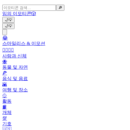
🔎
임의 이모티콘
🎲
🌙
💡
🌙
💡
😂
스마일리스 & 이모션
👩‍❤️‍💋‍👨
사람과 신체
🐝
동물 및 자연
🍕
음식 및 음료
🌇
여행 및 장소
🥎
활동
📙
개체
💯
기호
🇺🇸