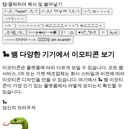
탭/클릭하여 복사 및 붙여넣기
/╲/\╭ºooooº╮/\╱\
/╲/\〳 ᴼᴼ ౪ ᴼᴼ 〵/\╱\
＞°）m～～～∈
～>`)～～～
～>゜）～～～～～＞°）mニニニニ＝～＞°）mニニニニ＝
,,/(~\|||_~)\,,
>~~(•🫦•)~~🫳🏿
]＾：山
♥️>(^_^)>💄
ㅇ
(•¿•)
———🩲🩲🩲—-:=. 🧍‍♀️🧍‍♀️\[i am scared>
🐍 뱀 다양한 기기에서 이모티콘 보기
이모티콘은 플랫폼에 따라 다르게 보일 수 있습니다. 모든 웹
서비스, OS 또는 가젯 제조업체는 회사 스타일과 비전에 따라
이모티콘 디자인을 만들 수 있습니다. 여기에서 🐍 뱀 이모티
콘이 가장 인기 있는 플랫폼에서 어떻게 보이는지 확인할 수
있습니다.
🐍
당신의 브라우저