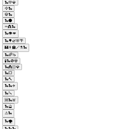
🐍💚💎
🦅🐍
💀🐍
🐍🌑
⚰️👸🐍
🐍👁️💋
🐍🌳🌿🌸🌴
🏰👨‍🏫🪄⚗️🐍
🐍🌈🦄
🧪🐍🚫💀
🐍👸🏻💎
🐍💥
🐍🔨
🐍🐍✈️
🐍🔪
🆘🐍🚨
🐍🔮
⚠️🐍
🐍🌪️
🐍🐍🐍