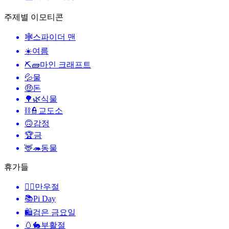
주제별 이모티콘
🕸️
스파이더 맨
☀️
여름
⛏🧱
마인 크래프트
💦
물
🤑
돈
🌳🌿
식물
⛓️👮
교도소
🙃
감정
🏆
금
🦌🦔
동물
휴가들
🙆‍♂️
만우절
📚
Pi Day
🛍
검은 금요일
🥚🐇
부활절