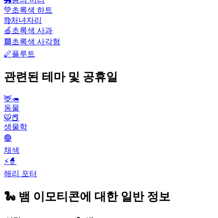
💚
초록색 하트
♍
처녀자리
🍏
초록색 사과
🟩
초록색 사각형
🪈
플루트
관련된 테마 및 공휴일
🦌🦔
동물
🐯📕
생물학
🟢
채색
⚡🧙
해리 포터
🐍 뱀 이모티콘에 대한 일반 정보