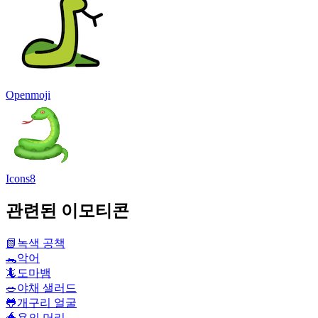
Openmoji
Icons8
관련된 이모티콘
📗
녹색 공책
🐊
악어
🦎
도마뱀
🥗
야채 샐러드
🐸
개구리 얼굴
🐲
용의 머리