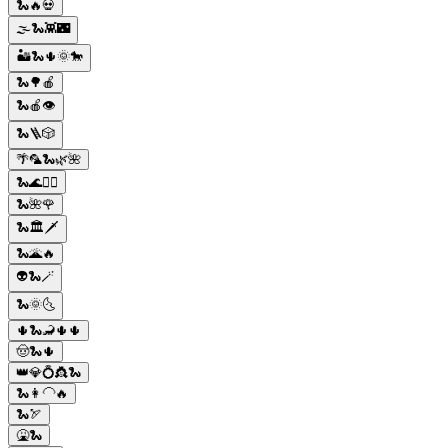
🐍🔥💀
🌫🐍👾🌃
🏜️🐍🌵🌞🐎
🐍🌳🍎
🐍🍎👁️
🐍🪜🎲
🌴🦜🐍🌿🌺
🐍🌊🧜‍♀️
🐍🌺🌹
🐍🏛️🗡️
🐍🌋🔥
👽🐍🪄
🐍🌞🌜
🌵🐍🦂🌵🌵
🤠🐍🌵
👑💎💍👸🐍
🐍👩‍🦲🔥
🐍🏹
🤮🐍