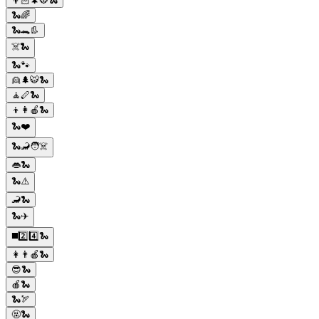
👦🏻🌲🐯🐍
🐍🌈
🐍🐊👢
☠️🐍
🐍🐾
👱🌲🐯🐍
🧘🪈🐍
👦👩🍎🐍
🐍❤️
🐍🦂🧑☠️
👄🐍
🐍⚠️
🦂🐍
🐍✈️
◼️2️⃣4️⃣🐍
👩👨🍎🐍
😎🐍
🍎🐍
🐍🏹
🤬🐍