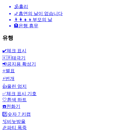
🕉
홀리
🚬
흡연의 날이 없습니다
👨‍👩‍👧‍👦
부모의 날
🏦
은행 휴무
유행
✔️
체크 표시
🇰🇷
태극기
📢
공지용 확성기
⭐
별표
⚡
번개
👍
올린 엄지
✅
체크 표시 기호
🤍
흰색 하트
☎️
전화기
7️⃣
숫자 7 키캡
🫧
비눗방울
🎉
파티 폭죽