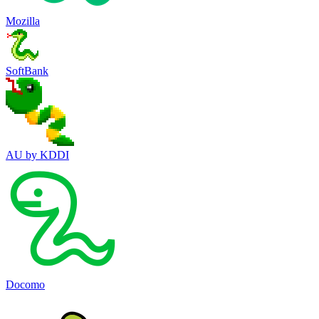
Mozilla
SoftBank
AU by KDDI
Docomo