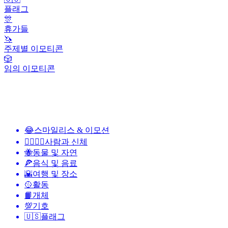
플래그
🎊
휴가들
🦄
주제별 이모티콘
🎲
임의 이모티콘
😂
스마일리스 & 이모션
👩‍❤️‍💋‍👨
사람과 신체
🐝
동물 및 자연
🍕
음식 및 음료
🌇
여행 및 장소
🥎
활동
📙
개체
💯
기호
🇺🇸
플래그