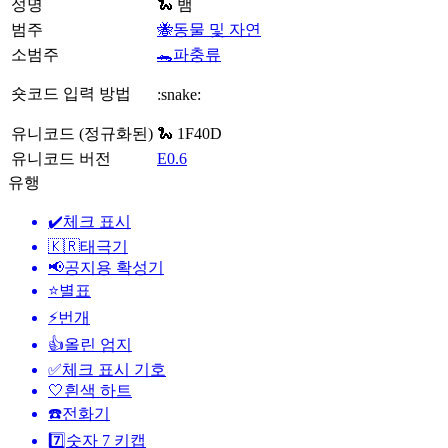
성명
🐍 뱀
범주
🐝동물 및 자연
소범주
🐊파충류
숏코드 입력 방법
:snake:
유니코드 (정규화된)
🐍 1F40D
유니코드 버전
E0.6
유행
✔️
체크 표시
🇰🇷
태극기
📢
공지용 확성기
⭐
별표
⚡
번개
👍
올린 엄지
✅
체크 표시 기호
🤍
흰색 하트
☎️
전화기
7️⃣
숫자 7 키캡