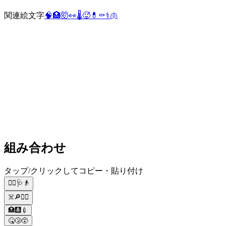
関連絵文字
🧠
🏥
🤯
👀
🌡️
🥵
💊
⚰️
⚕️
🫁
組み合わせ
タップ/クリックしてコピー・貼り付け
👨‍⚕️🩺👴
☠️🔎👨‍⚕️
🏥🩻💉
🤒🤧😵