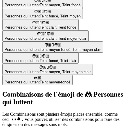
🧑🏽‍🫯‍🧑🏿
Personnes qui luttent
Teint moyen
,
Teint foncé
🧑🏿‍🫯‍🧑🏽
Personnes qui luttent
Teint foncé
,
Teint moyen
🧑🏻‍🫯‍🧑🏿
Personnes qui luttent
Teint clair
,
Teint foncé
🧑🏻‍🫯‍🧑🏼
Personnes qui luttent
Teint clair
,
Teint moyen-clair
🧑🏾‍🫯‍🧑🏼
Personnes qui luttent
Teint moyen-foncé
,
Teint moyen-clair
🧑🏿‍🫯‍🧑🏻
Personnes qui luttent
Teint foncé
,
Teint clair
🧑🏽‍🫯‍🧑🏼
Personnes qui luttent
Teint moyen
,
Teint moyen-clair
🤼🏾
Personnes qui luttent
Teint moyen-foncé
Combinaisons de l´émoji de 🤼 Personnes
qui luttent
Les Combinaisons sont plusiers émojis placés ensemble, comme
ceci: 🤼🥊 . Vous pouvez utiliser des combinaisons pour faire des
énigmes ou des messages sans mots.