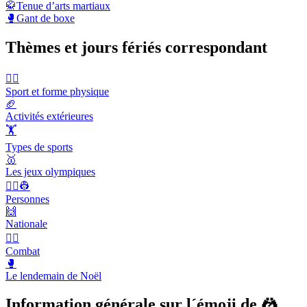
🥋
Tenue d’arts martiaux
🥊
Gant de boxe
Thèmes et jours fériés correspondant
🤾‍♀️
Sport et forme physique
🏈
Activités extérieures
🏋
Types de sports
🥇
Les jeux olympiques
👨‍✈️👷
Personnes
🙌
Nationale
🤼‍♂️
Combat
🥊
Le lendemain de Noël
Information générale sur l´émoji de 🤼