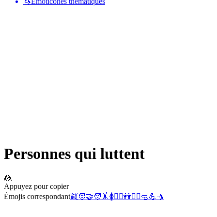
🦄
Émoticônes thématiques
Personnes qui luttent
🤼
Appuyez pour copier
Émojis correspondant
👯
🧑‍🤝‍🧑
🤸
🚺
🤼‍♂️
👭
🤼‍♀️
🤿
💪
🤺