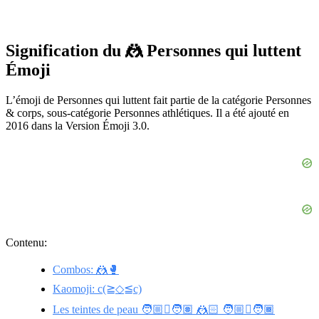
Signification du 🤼 Personnes qui luttent
Émoji
L’émoji de Personnes qui luttent fait partie de la catégorie Personnes
& corps, sous-catégorie Personnes athlétiques. Il a été ajouté en
2016 dans la Version Émoji 3.0.
Contenu:
Combos: 🤼🥊
Kaomoji: c(≧◇≦c)
Les teintes de peau 🧑🏼‍🫯‍🧑🏽 🤼🏻 🧑🏼‍🫯‍🧑🏾