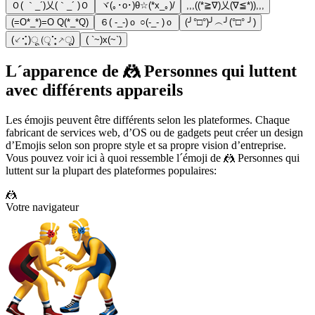
Ｏ( ｀_´)乂(｀_´ )Ｏ
ヾ(｡･o･)θ☆(*x_｡)/
,,,((*≧∇)乂(∇≦*)),,,
(=O*_*)=O Q(*_*Q)
６( -_-)ｏ ○(-_- )ｏ
(╯°□°)╯︵╯(°□° ╯)
(⸔⠊̥)ू (ृ⠑̥⸕ू)
( `~)x(~`)
L´apparence de 🤼 Personnes qui luttent
avec différents appareils
Les émojis peuvent être différents selon les plateformes. Chaque
fabricant de services web, d’OS ou de gadgets peut créer un design
d’Emojis selon son propre style et sa propre vision d’entreprise.
Vous pouvez voir ici à quoi ressemble l´émoji de 🤼 Personnes qui
luttent sur la plupart des plateformes populaires:
🤼
Votre navigateur