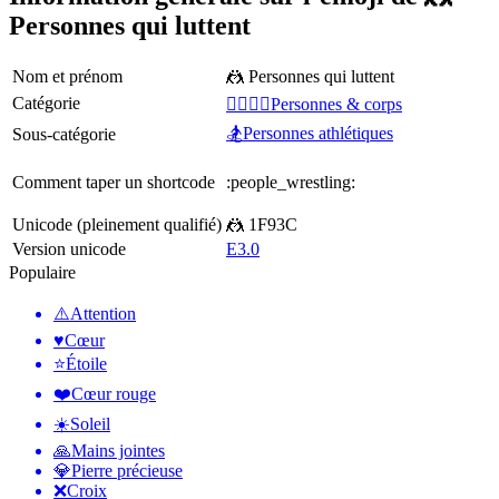
Personnes qui luttent
Nom et prénom
🤼 Personnes qui luttent
Catégorie
👩‍❤️‍💋‍👨Personnes & corps
🏂Personnes athlétiques
Sous-catégorie
Comment taper un shortcode
:people_wrestling:
Unicode (pleinement qualifié)
🤼 1F93C
Version unicode
E3.0
Populaire
⚠️
Attention
♥️
Cœur
⭐
Étoile
❤️
Cœur rouge
☀️
Soleil
🙏
Mains jointes
💎
Pierre précieuse
❌
Croix