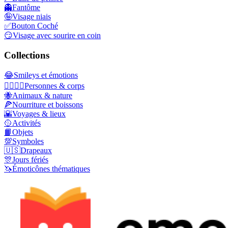
👻
Fantôme
🤪
Visage niais
✅
Bouton Coché
😏
Visage avec sourire en coin
Collections
😂
Smileys et émotions
👩‍❤️‍💋‍👨
Personnes & corps
🐝
Animaux & nature
🍕
Nourriture et boissons
🌇
Voyages & lieux
🥎
Activités
📙
Objets
💯
Symboles
🇺🇸
Drapeaux
🎊
Jours fériés
🦄
Émoticônes thématiques