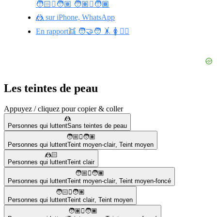
🧑🏻‍🫯‍🧑🏽 🧑🏽‍🫯‍🧑🏾
🤼 sur iPhone, WhatsApp
En rapport👯 🧑‍🤝‍🧑 🤸 🚺 🤼‍♂️
Les teintes de peau
Appuyez / cliquez pour copier & coller
🤼
Personnes qui luttent
Sans teintes de peau
🧑🏼‍🫯‍🧑🏽
Personnes qui luttent
Teint moyen-clair
,
Teint moyen
🤼🏻
Personnes qui luttent
Teint clair
🧑🏼‍🫯‍🧑🏾
Personnes qui luttent
Teint moyen-clair
,
Teint moyen-foncé
🧑🏻‍🫯‍🧑🏽
Personnes qui luttent
Teint clair
,
Teint moyen
🧑🏽‍🫯‍🧑🏾