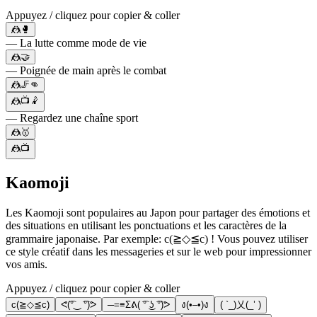
Appuyez / cliquez pour copier & coller
🤼🥊
— La lutte comme mode de vie
🤼🤝
— Poignée de main après le combat
🤼🦵👊
🤼📺🤾
— Regardez une chaîne sport
🤼🥇
🤼📺
Kaomoji
Les Kaomoji sont populaires au Japon pour partager des émotions et
des situations en utilisant les ponctuations et les caractères de la
grammaire japonaise. Par exemple: c(≧◇≦c) ! Vous pouvez utiliser
ce style créatif dans les messageries et sur le web pour impressionner
vos amis.
Appuyez / cliquez pour copier & coller
c(≧◇≦c)
ᕙ(͡°‿ ͡°)ᕗ
─=≡Σᕕ( ͡° ͜ʖ ͡°)ᕗ
ง(•–•)ง
( `_)乂(_’ )