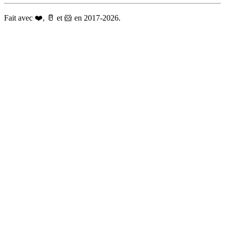
Fait avec ❤️, 🥛 et 🐹 en 2017-2026.