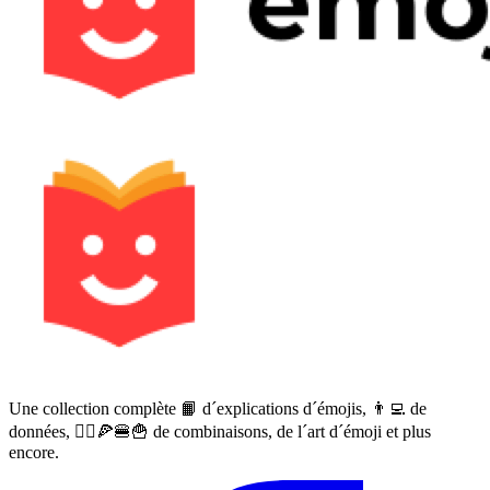
Une collection complète 📙 d´explications d´émojis, 👨‍💻 de
données, 🙅‍♀️🍕🍔🍟 de combinaisons, de l´art d´émoji et plus
encore.