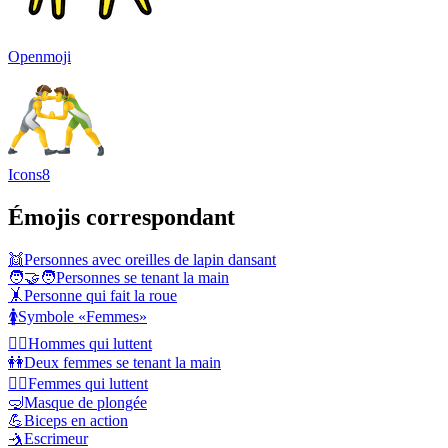
Openmoji
Icons8
Émojis correspondant
👯
Personnes avec oreilles de lapin dansant
🧑‍🤝‍🧑
Personnes se tenant la main
🤸
Personne qui fait la roue
🚺
Symbole «Femmes»
🤼‍♂️
Hommes qui luttent
👭
Deux femmes se tenant la main
🤼‍♀️
Femmes qui luttent
🤿
Masque de plongée
💪
Biceps en action
🤺
Escrimeur