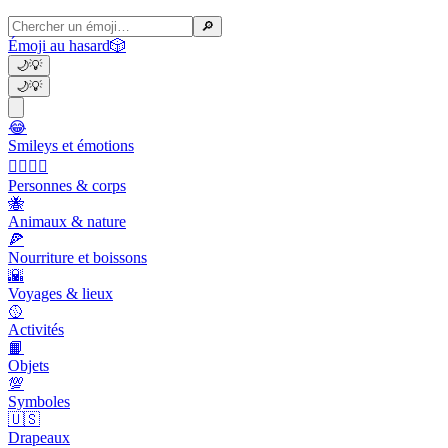
🔎
Émoji au hasard
🎲
🌙
💡
🌙
💡
😂
Smileys et émotions
👩‍❤️‍💋‍👨
Personnes & corps
🐝
Animaux & nature
🍕
Nourriture et boissons
🌇
Voyages & lieux
🥎
Activités
📙
Objets
💯
Symboles
🇺🇸
Drapeaux