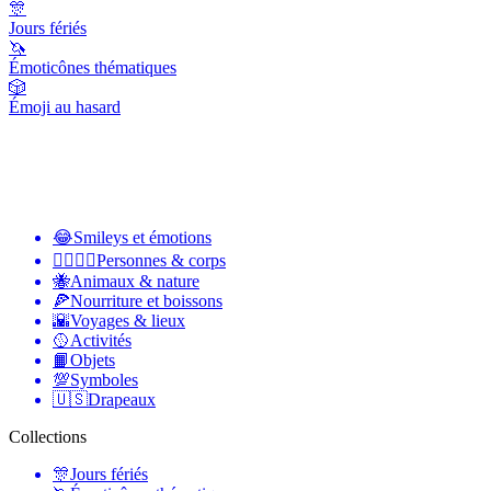
🎊
Jours fériés
🦄
Émoticônes thématiques
🎲
Émoji au hasard
😂
Smileys et émotions
👩‍❤️‍💋‍👨
Personnes & corps
🐝
Animaux & nature
🍕
Nourriture et boissons
🌇
Voyages & lieux
🥎
Activités
📙
Objets
💯
Symboles
🇺🇸
Drapeaux
Collections
🎊
Jours fériés