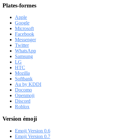
Plates-formes
Apple
Google
Microsoft
Facebook
Messenger
Twitter
WhatsApp
Samsung
LG
HTC
Mozilla
Softbank
Au by KDDI
Docomo
Openmoji
Discord
Roblox
Version émoji
Emoji Version 0.6
Emoji Version 0.7