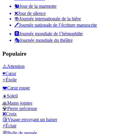
🐿
Jour de la marmotte
❌
Jour de silence
🍻
Journée internationale de la bière
🖊
Journée nationale de l’écriture manuscrite
🅱️
Journée mondiale de l´hémophilie
🎭
Journée mondiale du théâtre
Populaire
⚠️
Attention
♥️
Cœur
⭐
Étoile
❤️
Cœur rouge
☀️
Soleil
🙏
Mains jointes
💎
Pierre précieuse
❌
Croix
😘
Visage envoyant un baiser
⚡
Éclair
💭
Bulle de pensée