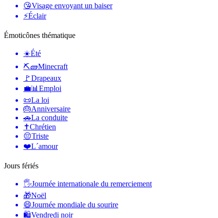
😘
Visage envoyant un baiser
⚡
Éclair
Émoticônes thématique
☀️
Été
⛏🧱
Minecraft
🚩
Drapeaux
💼📊
Emploi
📜
La loi
🎂
Anniversaire
🚗
La conduite
✝️
Chrétien
😔
Triste
❤️
L´amour
Jours fériés
🖐
Journée internationale du remerciement
🎁
Noël
😄
Journée mondiale du sourire
🛍
Vendredi noir