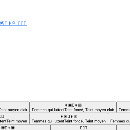
‍🫯‍👩🏼 🤼🏽‍♀️
👩🏿‍🫯‍👩🏼
Teint moyen-clair
Femmes qui luttent
Teint foncé
,
Teint moyen-clair
Femmes
‍♀️
👩🏿‍🫯‍👩🏽
tent
Teint moyen
Femmes qui luttent
Teint foncé
,
Teint moyen
Femmes qui
🏾‍🫯‍👩🏿
🤼🏼‍♀️