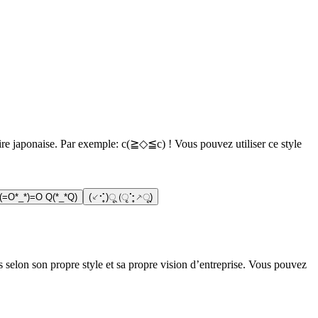
aire japonaise. Par exemple: c(≧◇≦c) ! Vous pouvez utiliser ce style
(=O*_*)=O Q(*_*Q)
(⸔⠊̥)ू (ृ⠑̥⸕ू)
 selon son propre style et sa propre vision d’entreprise. Vous pouvez