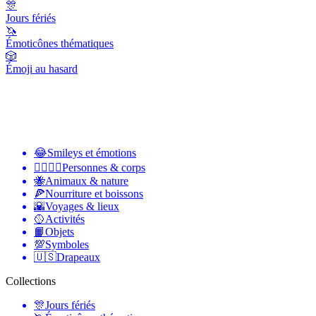
🎊
Jours fériés
🦄
Émoticônes thématiques
🎲
Émoji au hasard
😂
Smileys et émotions
👩‍❤️‍💋‍👨
Personnes & corps
🐝
Animaux & nature
🍕
Nourriture et boissons
🌇
Voyages & lieux
🥎
Activités
📙
Objets
💯
Symboles
🇺🇸
Drapeaux
Collections
🎊
Jours fériés