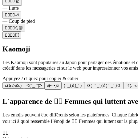
🤼‍♂️🤼‍♀️🏆
— Lutte
🏃‍♀️🤼‍♀️🦶
— Coup de pied
🤼‍♂️🤼‍♀️💪🏼
🤼‍♂️🤼‍♀️💥
Kaomoji
Les Kaomoji sont populaires au Japon pour partager des émotions et des
créatif dans les messageries et sur le web pour impressionner vos amis
Appuyez / cliquez pour copier & coller
c(≧◇≦c)
ᕙ(͡°‿ ͡°)ᕗ
ง(•–•)ง
( `_)乂(_’ )
Ｏ( ｀_´)乂(｀_´ )Ｏ
ヾ(｡･o･
L´apparence de 🤼‍♀️ Femmes qui luttent ave
Les émojis peuvent être différents selon les plateformes. Chaque fabr
voir ici à quoi ressemble l´émoji de 🤼‍♀️ Femmes qui luttent sur la plu
🤼‍♀️