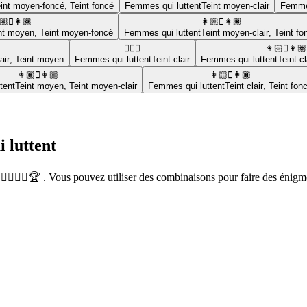
int moyen-foncé
,
Teint foncé
Femmes qui luttent
Teint moyen-clair
Femmes
🏽‍🫯‍👩🏾
👩🏼‍🫯‍👩🏿
nt moyen
,
Teint moyen-foncé
Femmes qui luttent
Teint moyen-clair
,
Teint fo
🤼🏻‍♀️
👩🏻‍🫯‍👩🏽
air
,
Teint moyen
Femmes qui luttent
Teint clair
Femmes qui luttent
Teint cl
👩🏽‍🫯‍👩🏼
👩🏻‍🫯‍👩🏿
tent
Teint moyen
,
Teint moyen-clair
Femmes qui luttent
Teint clair
,
Teint fon
i luttent
‍♂️🤼‍♀️🏆 . Vous pouvez utiliser des combinaisons pour faire des énig