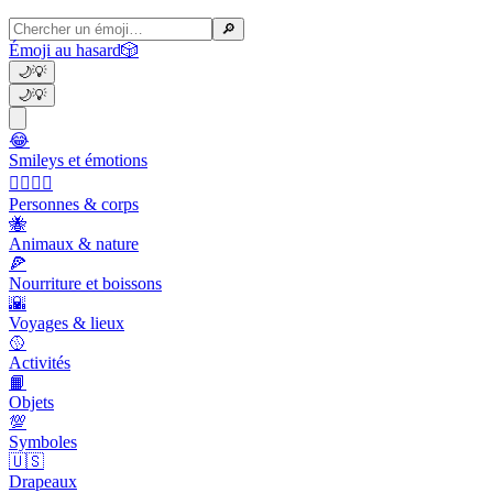
🔎
Émoji au hasard
🎲
🌙
💡
🌙
💡
😂
Smileys et émotions
👩‍❤️‍💋‍👨
Personnes & corps
🐝
Animaux & nature
🍕
Nourriture et boissons
🌇
Voyages & lieux
🥎
Activités
📙
Objets
💯
Symboles
🇺🇸
Drapeaux