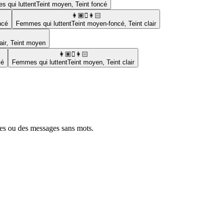
 qui luttent
Teint moyen
,
Teint foncé
👩🏾‍🫯‍👩🏻
ncé
Femmes qui luttent
Teint moyen-foncé
,
Teint clair
air
,
Teint moyen
👩🏽‍🫯‍👩🏻
cé
Femmes qui luttent
Teint moyen
,
Teint clair
mes ou des messages sans mots.