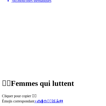
🦄
Émoticônes thématiques
🤼‍♀️
Femmes qui luttent
Cliquer pour copier 🤼‍♀️
Émojis correspondant
♀️
🤼
🚺
👜
🤼‍♂️
👯
🤽
👭