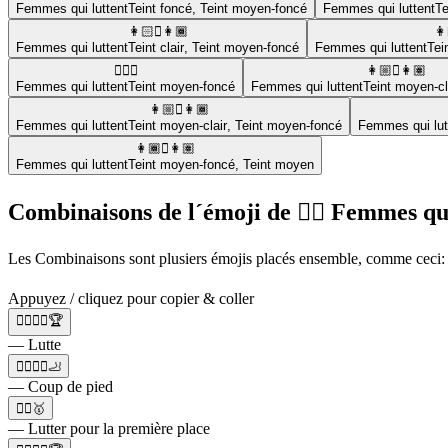
Femmes qui luttent
Teint foncé
,
Teint moyen-foncé
Femmes qui luttent
Te
👩🏻‍🫯‍👩🏾
👩
Femmes qui luttent
Teint clair
,
Teint moyen-foncé
Femmes qui luttent
Tei
🤼🏾‍♀️
👩🏼‍🫯‍👩🏽
Femmes qui luttent
Teint moyen-foncé
Femmes qui luttent
Teint moyen-cl
👩🏼‍🫯‍👩🏾
Femmes qui luttent
Teint moyen-clair
,
Teint moyen-foncé
Femmes qui lut
👩🏾‍🫯‍👩🏽
Femmes qui luttent
Teint moyen-foncé
,
Teint moyen
Combinaisons de l´émoji de 🤼‍♀️ Femmes qu
Les Combinaisons sont plusiers émojis placés ensemble, comme ceci: 🤼
Appuyez / cliquez pour copier & coller
🤼‍♂️🤼‍♀️🏆
— Lutte
🏃‍♀️🤼‍♀️🦶
— Coup de pied
🤼‍♀️🥇
— Lutter pour la première place