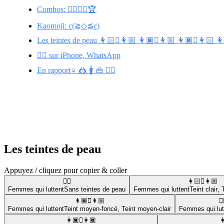
Combos: 🤼‍♂️🤼‍♀️🏆
Kaomoji: c(≧◇≦c)
Les teintes de peau 👩🏻‍🫯‍👩🏼 👩🏿‍🫯‍👩🏼 👩🏿‍🫯‍👩🏻 👩🏾
🤼‍♀️ sur iPhone, WhatsApp
En rapport♀️ 🤼 🚺 👜 🤼‍♂️
Les teintes de peau
Appuyez / cliquez pour copier & coller
🤼‍♀️
👩🏻‍🫯‍👩🏼
Femmes qui luttent
Sans teintes de peau
Femmes qui luttent
Teint clair
,
👩🏾‍🫯‍👩🏼
🤼
Femmes qui luttent
Teint moyen-foncé
,
Teint moyen-clair
Femmes qui lut
👩🏿‍🫯‍👩🏾
