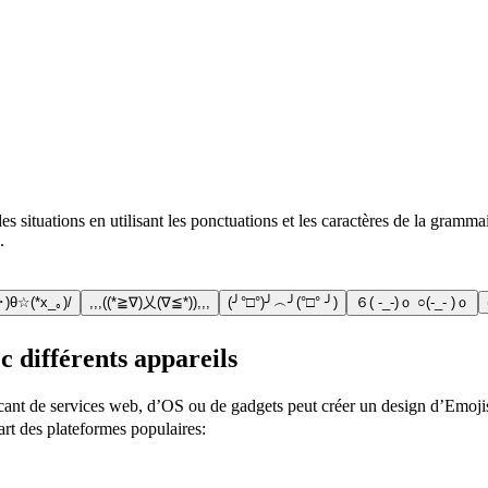
 situations en utilisant les ponctuations et les caractères de la gramm
.
)θ☆(*x_｡)/
,,,((*≧∇)乂(∇≦*)),,,
(╯°□°)╯︵╯(°□° ╯)
６( -_-)ｏ ○(-_- )ｏ
c différents appareils
icant de services web, d’OS ou de gadgets peut créer un design d’Emojis
part des plateformes populaires: