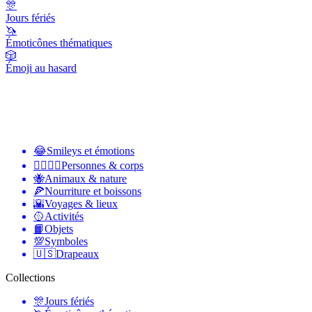
🎊
Jours fériés
🦄
Émoticônes thématiques
🎲
Émoji au hasard
😂
Smileys et émotions
👩‍❤️‍💋‍👨
Personnes & corps
🐝
Animaux & nature
🍕
Nourriture et boissons
🌇
Voyages & lieux
🥎
Activités
📙
Objets
💯
Symboles
🇺🇸
Drapeaux
Collections
🎊
Jours fériés