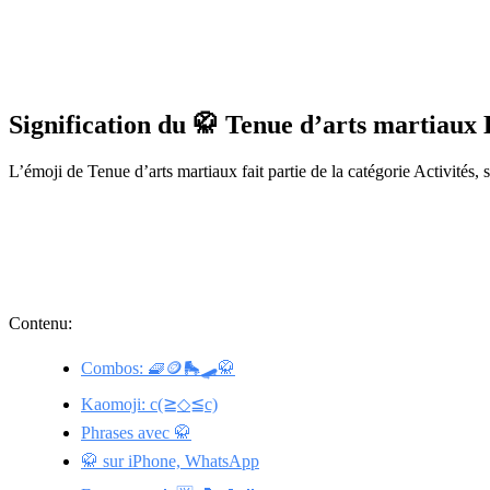
Signification du 🥋 Tenue d’arts martiaux
L’émoji de Tenue d’arts martiaux fait partie de la catégorie Activités, 
Contenu:
Combos: 🧇🪙🛼🛹🥋
Kaomoji: c(≧◇≦c)
Phrases avec 🥋
🥋 sur iPhone, WhatsApp