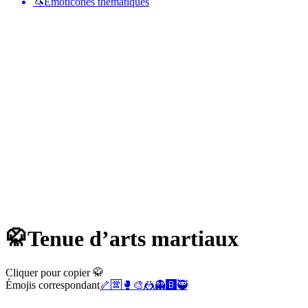
🦄
Émoticônes thématiques
🥋
Tenue d’arts martiaux
Cliquer pour copier 🥋
Émojis correspondant
🦴
🈺
🥊
🎨
🤼
👻
🅱️
🥷