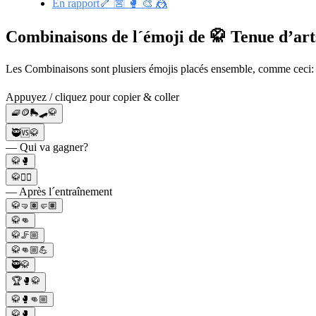
En rapport🦴 🈺 🥊 🎨 🤼
Combinaisons de l´émoji de 🥋 Tenue d’ar
Les Combinaisons sont plusiers émojis placés ensemble, comme ceci:
Appuyez / cliquez pour copier & coller
🧇🪙🛼🛹🥋
🥷🆚🥋
— Qui va gagner?
🥋🥊
🥋🧖‍♀️
— Après l´entraînement
🥋🤜🏽🤛🏽
🥋👊
🥋🦵🏼
🥋👊🏼💪
🥷🥋
🏆🥊🥋
🥋🥊👊🏼
🥋🥊