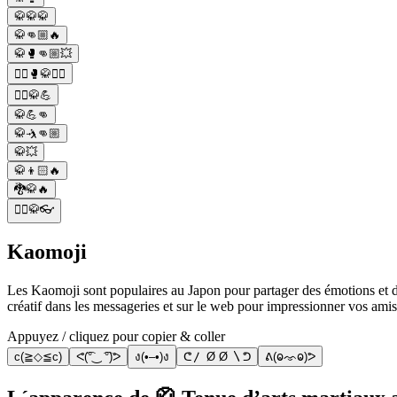
🥋🥋🥋
🥋👊🏼🔥
🥋🥊👊🏼💥
🤼‍♂️🥊🥋🤸‍♀️
🤼‍♂️🥋💪
🥋💪👊
🥋🤺👊🏼
🥋💥
🥋👦🏻🔥
🐉🥋🔥
🧔‍♂️🥋👓
Kaomoji
Les Kaomoji sont populaires au Japon pour partager des émotions et des
créatif dans les messageries et sur le web pour impressionner vos amis
Appuyez / cliquez pour copier & coller
c(≧◇≦c)
ᕙ(͡°‿ ͡°)ᕗ
ง(•–•)ง
ᕦ〳 Ø Ø 〵ᕤ
ᕕ(ⱺᨎⱺ)ᕗ