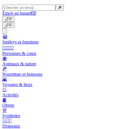
🔎
Émoji au hasard
🎲
🌙
💡
🌙
💡
😂
Smileys et émotions
👩‍❤️‍💋‍👨
Personnes & corps
🐝
Animaux & nature
🍕
Nourriture et boissons
🌇
Voyages & lieux
🥎
Activités
📙
Objets
💯
Symboles
🇺🇸
Drapeaux