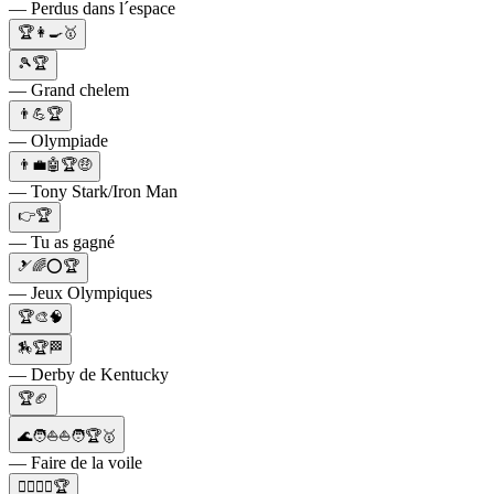
— Perdus dans l´espace
🏆👩‍🍳🥇
🎾🏆
— Grand chelem
👨💪🏆
— Olympiade
👨‍💼🤖🏆🤑
— Tony Stark/Iron Man
👉🏆
— Tu as gagné
🎿🌈⭕🏆
— Jeux Olympiques
🏆🎨🧠
🏇🏆🏁
— Derby de Kentucky
🏆🏈
🌊🧑⛵⛵🧑🏆🥇
— Faire de la voile
🤼‍♂️🤼‍♀️🏆