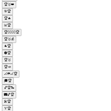
🏆🥇👑
🎯🏆
🏆🔥
📊🏆
🏆🏃‍♀️🏃‍♂️🏆
🏆🥇💰
🐐🏆
🟠🏆
🏆🥇
🏆📣
🏒🥅🏒🏆
🎓🏆
🏀🏆🐍
🌃🏀🏆
🎤🏆
🏅🏆