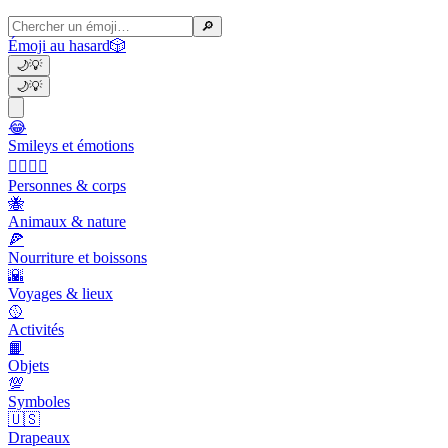
🔎
Émoji au hasard
🎲
🌙
💡
🌙
💡
😂
Smileys et émotions
👩‍❤️‍💋‍👨
Personnes & corps
🐝
Animaux & nature
🍕
Nourriture et boissons
🌇
Voyages & lieux
🥎
Activités
📙
Objets
💯
Symboles
🇺🇸
Drapeaux