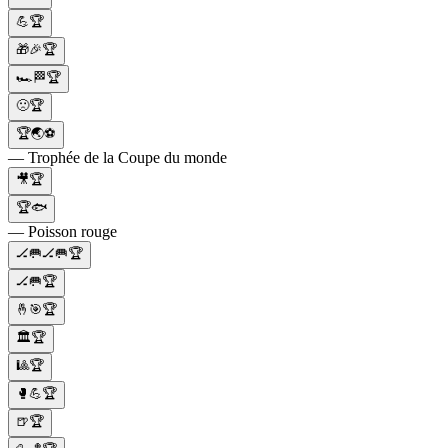
💪🏆
🎁🎉🏆
🏎️🏁🏆
🙁🏆
🏆🌏⚽️
— Trophée de la Coupe du monde
🎥🏆
🏆🐟
— Poisson rouge
🏒🥅🏒🥅🏆
🏒🥅🏆
🤞🎯🏆
🏛️🏆
🎱🏆
🥊💪🏆
🍺🏆