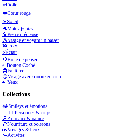
⭐
Étoile
❤️
Cœur rouge
☀️
Soleil
🙏
Mains jointes
💎
Pierre précieuse
😘
Visage envoyant un baiser
❌
Croix
⚡
Éclair
💭
Bulle de pensée
✅
Bouton Coché
👻
Fantôme
😏
Visage avec sourire en coin
👀
Yeux
Collections
😂
Smileys et émotions
👩‍❤️‍💋‍👨
Personnes & corps
🐝
Animaux & nature
🍕
Nourriture et boissons
🌇
Voyages & lieux
🥎
Activités