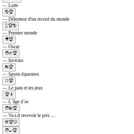
— Lutte
🌎🏆
— Détenteur d'un record du monde
👆🏆🌎
— Premier monde
🎥🏆
— Oscar
🧑🏈🏆
— Invictus
🏇🏆
— Sports équestres
🍞🏆
— Le pain et les jeux
🏆👴
— L´âge d´or
🧑‍🎤🏆
— Va-t-il recevoir le prix …
💀🏆🥴
🧑‍🍳🏆