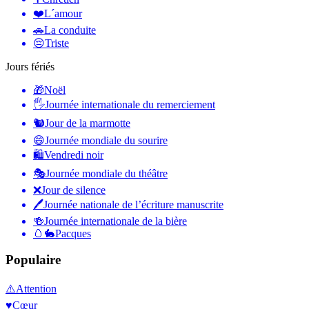
❤️
L´amour
🚗
La conduite
😔
Triste
Jours fériés
🎁
Noël
🖐
Journée internationale du remerciement
🐿
Jour de la marmotte
😄
Journée mondiale du sourire
🛍
Vendredi noir
🎭
Journée mondiale du théâtre
❌
Jour de silence
🖊
Journée nationale de l’écriture manuscrite
🍻
Journée internationale de la bière
🥚🐇
Pacques
Populaire
⚠️
Attention
♥️
Cœur