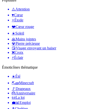
Populaire
⚠️
Attention
♥️
Cœur
⭐
Étoile
❤️
Cœur rouge
☀️
Soleil
🙏
Mains jointes
💎
Pierre précieuse
😘
Visage envoyant un baiser
❌
Croix
⚡
Éclair
Émoticônes thématique
☀️
Été
⛏🧱
Minecraft
🚩
Drapeaux
🎂
Anniversaire
📜
La loi
💼📊
Emploi
✝️
Chrétien