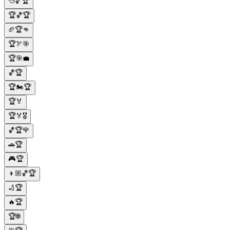
🦆🏀🏆
🏆🏀🏆
🏈🏆👊
🏆🏹🎯
🏆🎯💼
🏀🏆
🏆🏍️🏆
🏆🏅
🏆🏅🎖️
🏀🏆🌹
🚗🏆
🎮🏆
👦🏼🏀🏆
🏏🏆
🔥🏆
🏆🌐