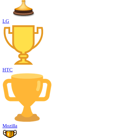
LG
HTC
Mozilla