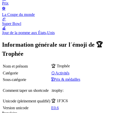
Prix
⚽️
La Coupe du monde
🏈
Super Bowl
🍎
Jour de la pomme aux États-Unis
Information générale sur l´émoji de 🏆
Trophée
🏆 Trophée
Nom et prénom
Catégorie
🥎Activités
🎖Prix & médailles
Sous-catégorie
Comment taper un shortcode
:trophy:
🏆 1F3C6
Unicode (pleinement qualifié)
Version unicode
E0.6