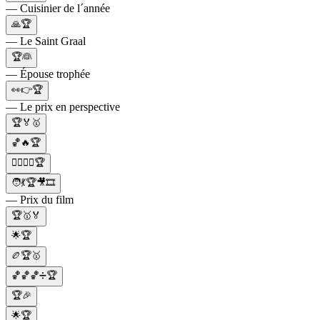
— Cuisinier de l´année
🙏🏆
— Le Saint Graal
🏆👰
— Épouse trophée
👀👉🏆
— Le prix en perspective
🏆🏅🥇
🏀🔥🏆
🏊‍♂️🏊‍♀️🏆
🧑💃🏆🎥🎞
— Prix du film
🏆🥇🏅
🌟🏆
🏉🏆🥇
🏀🏀🏀➗🏆
🏆🎉
🌟🏆