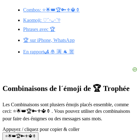
Combos: ⭐️🌟👑🏆🔑⚜️🔱⚱️
Kaomoji: ♡´･ᴗ･`♡
Phrases avec 🏆
🏆 sur iPhone, WhatsApp
En rapport🛃 🧆 🈵 🐐 🈺
Combinaisons de l´émoji de 🏆 Trophée
Les Combinaisons sont plusiers émojis placés ensemble, comme
ceci: ⭐️🌟👑🏆🔑⚜️🔱⚱️ . Vous pouvez utiliser des combinaisons
pour faire des énigmes ou des messages sans mots.
Appuyez / cliquez pour copier & coller
⭐️🌟👑🏆🔑⚜️🔱⚱️