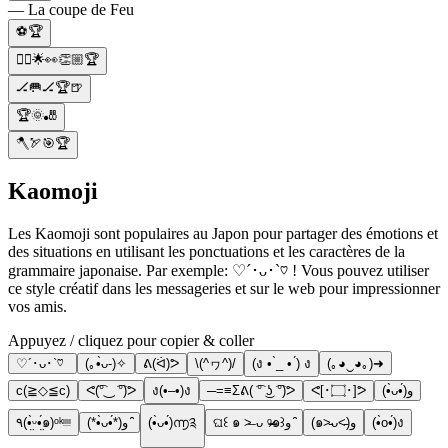
— La coupe de Feu
⚽🏆
🏃‍♂️🌟👀👏🏼🏆
🏒🥅🏒🏆🍺
🏆🌞🎳
🪓🏹🎯🏆
Kaomoji
Les Kaomoji sont populaires au Japon pour partager des émotions et
des situations en utilisant les ponctuations et les caractères de la
grammaire japonaise. Par exemple: ♡´･ᴗ･`♡ ! Vous pouvez utiliser
ce style créatif dans les messageries et sur le web pour impressionner
vos amis.
Appuyez / cliquez pour copier & coller
♡´･ᴗ･`♡
(｡•̀ᴗ-)✧
ᕕ(ᐛ)ᕗ
\(^ヮ^)/
(ง • ̀_ • ́) ง
(｡◕‿◕｡)➜
c(≧◇≦c)
ᕙ(͡°‿ ͡°)ᕗ
ง(•–•)ง
─=≡Σᕕ( ͡° ͜ʖ ͡°)ᕗ
ᕙ[･۝･]ᕗ
(•̀ᴗ•́)و
٩(•̤̀ᵕ•̤́๑)ᵒᵏᵎᵎᵎᵎ
(*•̀ᴗ•́*)و ̑̑
(•̀ᴗ•́)൬༉
ଘ꒰ ๑ ˃̶ ᴗ ᵒ̴̶̷๑꒱و ̑̑
(๑˃̵ᴗ˂̵)و
(•̀o•́)ง