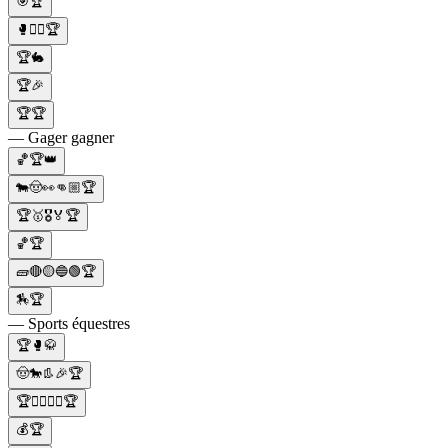
🎯🏆
🥊🤼‍♂️🏆
🏆🐇
🏆🎉
🏆🏆
— Gager gagner
🏀🏆👑
🐄🤠👀👊🏼🏆
🏆🥇🎖️🏅🏆
🏀🏆
🧱🔴🟡🔵🟢🏆
🏇🏆
— Sports équestres
🏆🥊🥋
🤠🐎👢🎉🏆
🏆🏊‍♀️🏊‍♂️🏆
💰🏆