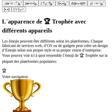
╭(๑ ॔ㅂ ਂ ॓)و ̑̑
(๑•̀ㅂ•́)و
( ⁼̴̤̆ ළ̉ ⁼̴̤̆)و ̑̑
!(•̀ᴗ•́)و ̑̑
ᕕ(ⱺᨎⱺ)ᕗ
╭( ･ㅂ･)و ̑̑
[•.•]
(`▿´)┌♂
L´apparence de 🏆 Trophée avec
différents appareils
Les émojis peuvent être différents selon les plateformes. Chaque
fabricant de services web, d’OS ou de gadgets peut créer un design
d’Emojis selon son propre style et sa propre vision d’entreprise.
Vous pouvez voir ici à quoi ressemble l´émoji de 🏆 Trophée sur la
plupart des plateformes populaires:
🏆
Votre navigateur