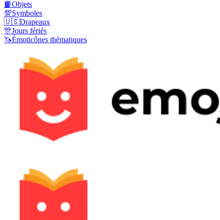
📙
Objets
💯
Symboles
🇺🇸
Drapeaux
🎊
Jours fériés
🦄
Émoticônes thématiques