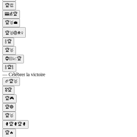
🏆👏
🎰💰🏆
🏆🥇💼
🏆🥇🏐⛹️‍♀️
🍾🏆
🏆🥇
🧔🏻📈🏆
🍾🏆🍾
— Célébrer la victoire
🏈🏆🥇
🎖️🏆
🏆🎮
🏆🔴
🏆🥇
🥊🏆🥊🏆🥊
🏆🔥