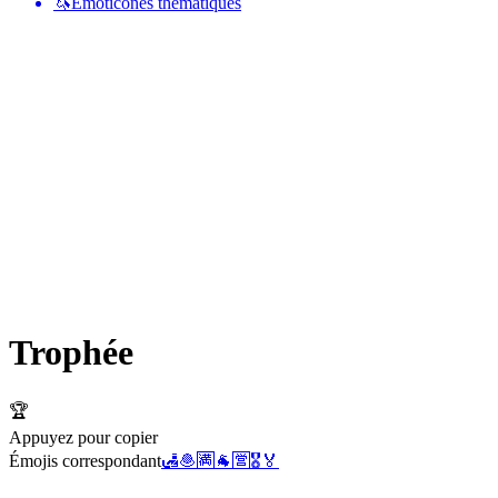
🦄
Émoticônes thématiques
Trophée
🏆
Appuyez pour copier
Émojis correspondant
🛃
🧆
🈵
🐐
🈺
🎖️
🏅