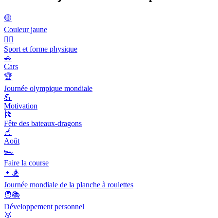
🟡
Couleur jaune
🤾‍♀️
Sport et forme physique
🚗
Cars
🏆
Journée olympique mondiale
💪
Motivation
🎏
Fête des bateaux-dragons
🍎
Août
🏎
Faire la course
👦🏂
Journée mondiale de la planche à roulettes
🧑📚
Développement personnel
🥉