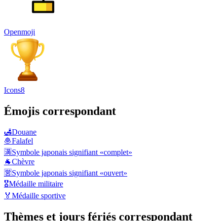
Openmoji
Icons8
Émojis correspondant
🛃
Douane
🧆
Falafel
🈵
Symbole japonais signifiant «complet»
🐐
Chèvre
🈺
Symbole japonais signifiant «ouvert»
🎖️
Médaille militaire
🏅
Médaille sportive
Thèmes et jours fériés correspondant