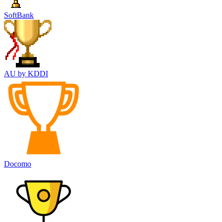
SoftBank
AU by KDDI
Docomo