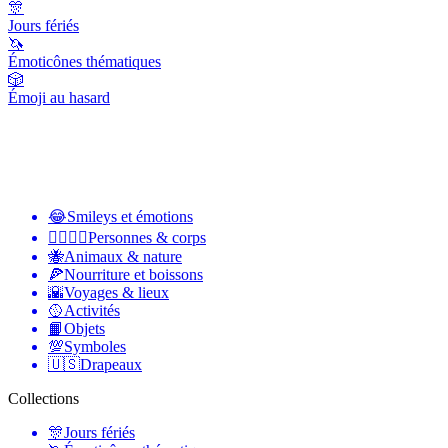
🎊
Jours fériés
🦄
Émoticônes thématiques
🎲
Émoji au hasard
😂
Smileys et émotions
👩‍❤️‍💋‍👨
Personnes & corps
🐝
Animaux & nature
🍕
Nourriture et boissons
🌇
Voyages & lieux
🥎
Activités
📙
Objets
💯
Symboles
🇺🇸
Drapeaux
Collections
🎊
Jours fériés