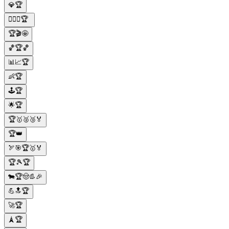
💎🏆
🏋️‍♀️🥇🏆
🏆🎬🤩
🏀🏆🏀
📊📈🏆
👶🏆
🕹️🏆
🌟🏆
🏆🥇🥈🥉🏅
🏆👑
🏹🎯🏆🥇🏅
🏆🎾🏆
🐄🏆🤠👢🎉
💪🔝🏆
🚀🏆
🗼🏆