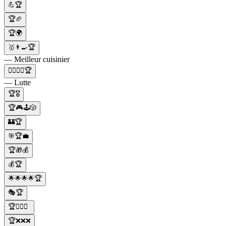
💪🏆
🏆🏈
🏆🌍
🥇👨‍🍳🏆
— Meilleur cuisinier
🤼‍♂️🤼‍♀️🏆
— Lutte
🏆🎖️
🏆🎮🕹️🎲
🏰🏆
🎯🏆💼
🏆🎁💰
💰🏆
🌟🌟🌟🌟🏆
🎭🏆
🏆🏋️‍♂️💪
🏆❌❌❌