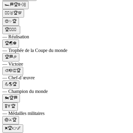
🏎️🏁🏆🚦💨🍾
🤸‍♀️🥇🏆💯
😍✨🏆
🏆🏋️‍♂️🏅
— Réalisation
🏆🌏⚽️
— Trophée de la Coupe du monde
🏆🏁🎉
— Victoire
🎨🎼👏🏆
— Chef-d´œuvre
💪🌎🏆
— Champion du monde
🏍️🏆🏁
🎖🏅🏆
— Médailles militaires
🏐⚔️🏆
❌🏆👉🌌