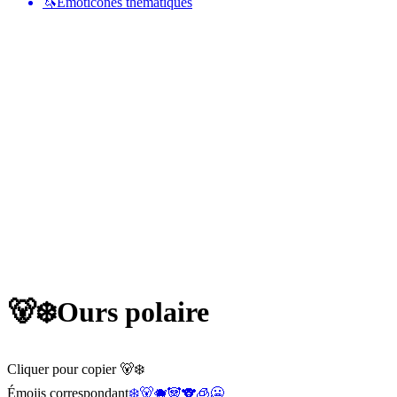
🦄
Émoticônes thématiques
🐻‍❄️
Ours polaire
Cliquer pour copier 🐻‍❄️
Émojis correspondant
❄️
🐻
🐗
🐼
🐨
🧊
🥶