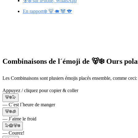
🐻‍❄️ sur iPhone, WhatsApp
En rapport❄️ 🐻 🐗 🐼 🐨
Combinaisons de l´émoji de 🐻‍❄️ Ours pola
Les Combinaisons sont plusiers émojis placés ensemble, comme ceci: 
Appuyez / cliquez pour copier & coller
🐻‍❄️🦭
— C´est l´heure de manger
🐻‍❄️🧊
— J´aime le froid
🦭😱🐻‍❄️
— Courez!