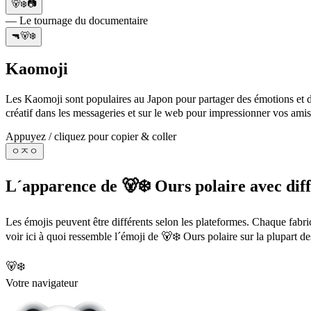
🐻‍❄️📷
— Le tournage du documentaire
🔫🐻‍❄️
Kaomoji
Les Kaomoji sont populaires au Japon pour partager des émotions et de
créatif dans les messageries et sur le web pour impressionner vos amis
Appuyez / cliquez pour copier & coller
ㅇㅈㅇ
L´apparence de 🐻‍❄️ Ours polaire avec dif
Les émojis peuvent être différents selon les plateformes. Chaque fabr
voir ici à quoi ressemble l´émoji de 🐻‍❄️ Ours polaire sur la plupart d
🐻‍❄️
Votre navigateur