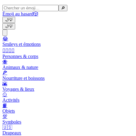
🔎
Émoji au hasard
🎲
🌙
💡
🌙
💡
😂
Smileys et émotions
👩‍❤️‍💋‍👨
Personnes & corps
🐝
Animaux & nature
🍕
Nourriture et boissons
🌇
Voyages & lieux
🥎
Activités
📙
Objets
💯
Symboles
🇺🇸
Drapeaux