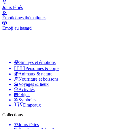
🎊
Jours fériés
🦄
Émoticônes thématiques
🎲
Émoji au hasard
😂
Smileys et émotions
👩‍❤️‍💋‍👨
Personnes & corps
🐝
Animaux & nature
🍕
Nourriture et boissons
🌇
Voyages & lieux
🥎
Activités
📙
Objets
💯
Symboles
🇺🇸
Drapeaux
Collections
🎊
Jours fériés