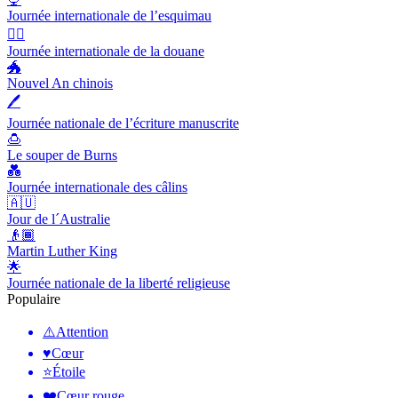
Journée internationale de l’esquimau
👨‍✈️
Journée internationale de la douane
🐲
Nouvel An chinois
🖊
Journée nationale de l’écriture manuscrite
🍮
Le souper de Burns
💑
Journée internationale des câlins
🇦🇺
Jour de l´Australie
👴🏾
Martin Luther King
🌟
Journée nationale de la liberté religieuse
Populaire
⚠️
Attention
♥️
Cœur
⭐
Étoile
❤️
Cœur rouge