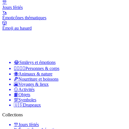
🎊
Jours fériés
🦄
Émoticônes thématiques
🎲
Émoji au hasard
😂
Smileys et émotions
👩‍❤️‍💋‍👨
Personnes & corps
🐝
Animaux & nature
🍕
Nourriture et boissons
🌇
Voyages & lieux
🥎
Activités
📙
Objets
💯
Symboles
🇺🇸
Drapeaux
Collections
🎊
Jours fériés