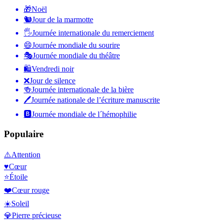
🎁
Noël
🐿
Jour de la marmotte
🖐
Journée internationale du remerciement
😄
Journée mondiale du sourire
🎭
Journée mondiale du théâtre
🛍
Vendredi noir
❌
Jour de silence
🍻
Journée internationale de la bière
🖊
Journée nationale de l’écriture manuscrite
🅱️
Journée mondiale de l´hémophilie
Populaire
⚠️
Attention
♥️
Cœur
⭐
Étoile
❤️
Cœur rouge
☀️
Soleil
💎
Pierre précieuse