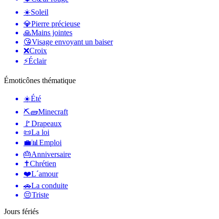
☀️
Soleil
💎
Pierre précieuse
🙏
Mains jointes
😘
Visage envoyant un baiser
❌
Croix
⚡
Éclair
Émoticônes thématique
☀️
Été
⛏🧱
Minecraft
🚩
Drapeaux
📜
La loi
💼📊
Emploi
🎂
Anniversaire
✝️
Chrétien
❤️
L´amour
🚗
La conduite
😔
Triste
Jours fériés