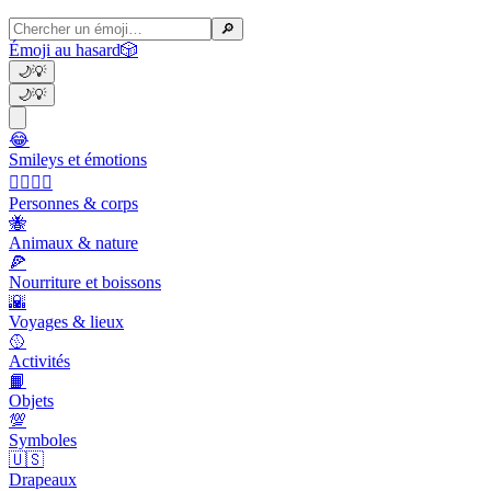
🔎
Émoji au hasard
🎲
🌙
💡
🌙
💡
😂
Smileys et émotions
👩‍❤️‍💋‍👨
Personnes & corps
🐝
Animaux & nature
🍕
Nourriture et boissons
🌇
Voyages & lieux
🥎
Activités
📙
Objets
💯
Symboles
🇺🇸
Drapeaux