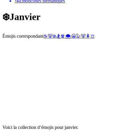
🦄
Émoticônes thématiques
❄️
Janvier
Émojis correspondant
☕
🐻‍❄️
🏂
🧣
🌨️
😬
🦭
🐻
🧍
☃️
Voici la collection d’émojis pour janvier.