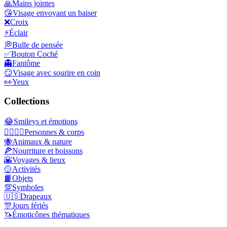
🙏
Mains jointes
😘
Visage envoyant un baiser
❌
Croix
⚡
Éclair
💭
Bulle de pensée
✅
Bouton Coché
👻
Fantôme
😏
Visage avec sourire en coin
👀
Yeux
Collections
😂
Smileys et émotions
👩‍❤️‍💋‍👨
Personnes & corps
🐝
Animaux & nature
🍕
Nourriture et boissons
🌇
Voyages & lieux
🥎
Activités
📙
Objets
💯
Symboles
🇺🇸
Drapeaux
🎊
Jours fériés
🦄
Émoticônes thématiques