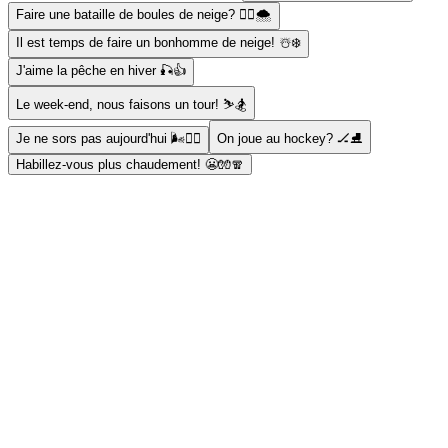
Faire une bataille de boules de neige? 🤾‍♀️🌨
Il est temps de faire un bonhomme de neige! ☃️❄️
J'aime la pêche en hiver 🎣👍
Le week-end, nous faisons un tour! ⛷️🏂
Je ne sors pas aujourd'hui 🌬🧍‍♂️
On joue au hockey? 🏒⛸
Habillez-vous plus chaudement! 😬🧤🧣