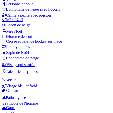
🧍
Personne debout
☃️
Bonhomme de neige avec flocons
🎣
Canne à pêche avec poisson
🤶
Mère Noël
❄️
Flocon de neige
🎅
Père Noël
🧍‍♂️
Homme debout
🏒
Crosse et palet de hockey sur glace
🎞️
Photogrammes
🎄
Sapin de Noël
⛄
Bonhomme de neige
🌬️
Visage qui souffle
🗓️
Calendrier à spirales
⛷️
Skieur
🥶
Visage bleu et froid
🎁
Cadeau
⛸️
Patin à glace
♂️
symbole de l'homme
🧤
Gants