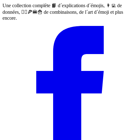
Une collection complète 📙 d´explications d´émojis, 👨‍💻 de
données, 🙅‍♀️🍕🍔🍟 de combinaisons, de l´art d´émoji et plus
encore.