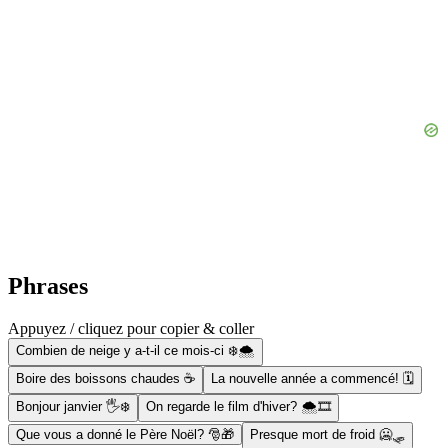
Phrases
Appuyez / cliquez pour copier & coller
Combien de neige y a-t-il ce mois-ci ❄️🌨️
Boire des boissons chaudes ☕
La nouvelle année a commencé! 🗓
Bonjour janvier 🖐❄️
On regarde le film d'hiver? 🌨️🎞️
Que vous a donné le Père Noël? 🎅🎁
Presque mort de froid 🥶🛷