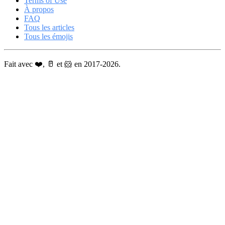
Terms of Use
À propos
FAQ
Tous les articles
Tous les émojis
Fait avec ❤️, 🥛 et 🐹 en 2017-2026.