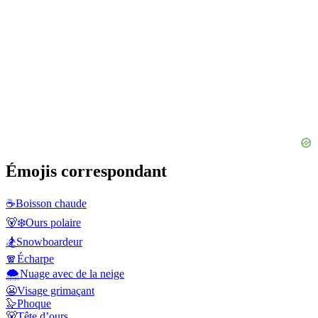
Émojis correspondant
☕
Boisson chaude
🐻‍❄️
Ours polaire
🏂
Snowboardeur
🧣
Écharpe
🌨️
Nuage avec de la neige
😬
Visage grimaçant
🦭
Phoque
🐻
Tête d’ours