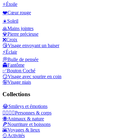
⭐
Étoile
❤️
Cœur rouge
☀️
Soleil
🙏
Mains jointes
💎
Pierre précieuse
❌
Croix
😘
Visage envoyant un baiser
⚡
Éclair
💭
Bulle de pensée
👻
Fantôme
✅
Bouton Coché
😏
Visage avec sourire en coin
🤪
Visage niais
Collections
😂
Smileys et émotions
👩‍❤️‍💋‍👨
Personnes & corps
🐝
Animaux & nature
🍕
Nourriture et boissons
🌇
Voyages & lieux
🥎
Activités