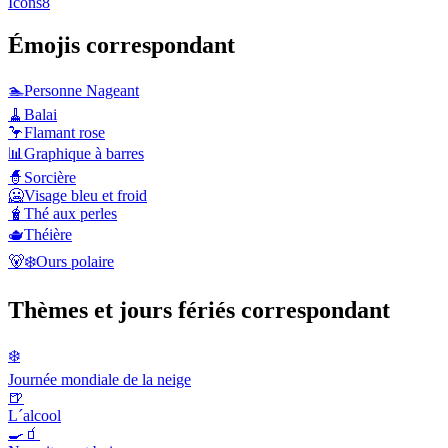
Icons8
Émojis correspondant
🏊
Personne Nageant
🧹
Balai
🦩
Flamant rose
📊
Graphique à barres
🧙
Sorcière
🥶
Visage bleu et froid
🧋
Thé aux perles
🫖
Théière
🐻‍❄️
Ours polaire
Thèmes et jours fériés correspondant
❄️
Journée mondiale de la neige
🍺
L´alcool
🍳🧃