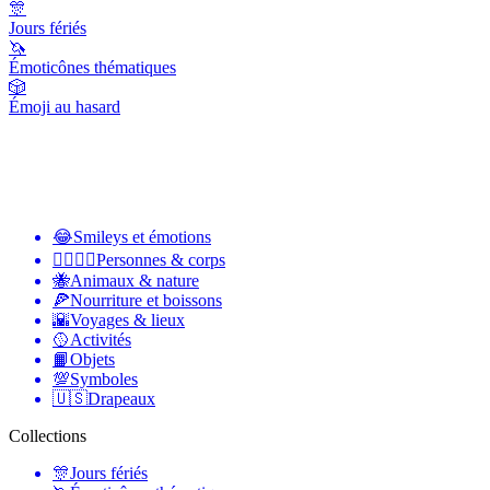
🎊
Jours fériés
🦄
Émoticônes thématiques
🎲
Émoji au hasard
😂
Smileys et émotions
👩‍❤️‍💋‍👨
Personnes & corps
🐝
Animaux & nature
🍕
Nourriture et boissons
🌇
Voyages & lieux
🥎
Activités
📙
Objets
💯
Symboles
🇺🇸
Drapeaux
Collections
🎊
Jours fériés