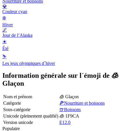
Nourriture et boissons
💎
Couleur cyan
❄️
Hiver
🌌
Jour de l’Alaska
☀️
Été
⛷
Les jeux olympiques d´hiver
Information générale sur l´émoji de 🧊
Glaçon
Nom et prénom
🧊 Glaçon
Catégorie
🍕Nourriture et boissons
Sous-catégorie
🍺Boissons
Unicode (pleinement qualifié)
🧊 1F9CA
Version unicode
E12.0
Populaire