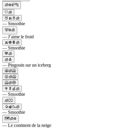
🧊❄️🦣🐅
🤍🧊
🍑🍌🥛🧊
— Smoothie
🐻‍❄️🧊
— J´aime le froid
🍌🍓🍍🧊
— Smoothie
💙🧊
🧊🐧
— Pingouin sur un iceberg
😬🧊🥶
😛🧊🥶
🥶🧊😎
🥦🥬🍏🧊
— Smoothie
🧊🧚‍♀️
🥭🍯🍶🧊
— Smoothie
🗺🧊❄️
— Le continent de la neige