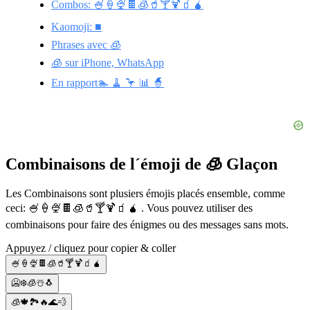
Combos: 🍧🍦🍨🍫🧊🥤🍸🍹🧃🧉
Kaomoji: ■
Phrases avec 🧊
🧊 sur iPhone, WhatsApp
En rapport🏊 🧹 🦩 📊 🧙
Combinaisons de l´émoji de 🧊 Glaçon
Les Combinaisons sont plusiers émojis placés ensemble, comme
ceci: 🍧🍦🍨🍫🧊🥤🍸🍹🧃🧉 . Vous pouvez utiliser des
combinaisons pour faire des énigmes ou des messages sans mots.
Appuyez / cliquez pour copier & coller
🍧🍦🍨🍫🧊🥤🍸🍹🧃🧉
🥶❄️🧊☃️🐧
🧊🍁🏞️🔥🌊💨