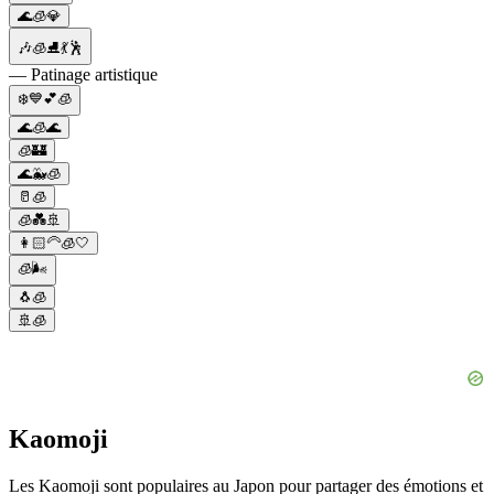
🌊🧊💎
🎶🧊⛸💃🕺
— Patinage artistique
❄️💙💕🧊
🌊🧊🌊
🧊🏰
🌊🐳🧊
🥛🧊
🧊💑🚢
👩🏻‍🦳🧊🤍
🧊🌬️
🐧🧊
🚢🧊
Kaomoji
Les Kaomoji sont populaires au Japon pour partager des émotions et