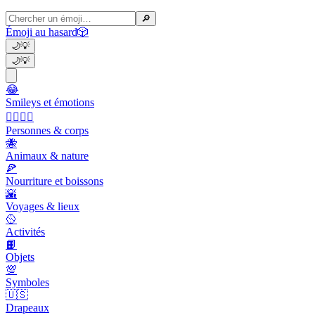
🔎
Émoji au hasard
🎲
🌙
💡
🌙
💡
😂
Smileys et émotions
👩‍❤️‍💋‍👨
Personnes & corps
🐝
Animaux & nature
🍕
Nourriture et boissons
🌇
Voyages & lieux
🥎
Activités
📙
Objets
💯
Symboles
🇺🇸
Drapeaux