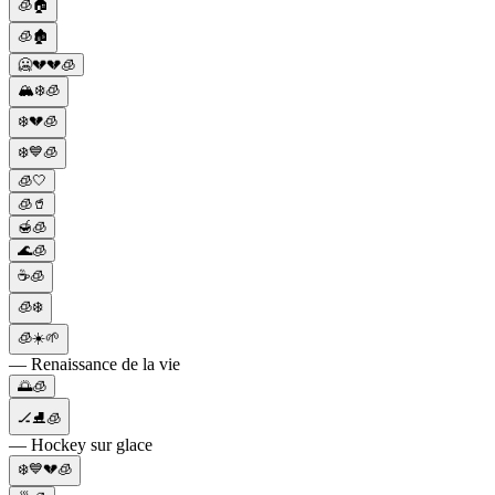
🧊🏠
🧊🏚️
🥶💔💔🧊
🏔️❄️🧊
❄️💔🧊
❄️💙🧊
🧊🤍
🧊🥤
🍯🧊
🌊🧊
☕️🧊
🧊❄️
🧊☀️🌱
— Renaissance de la vie
🌅🧊
🏒⛸🧊
— Hockey sur glace
❄️💙💔🧊