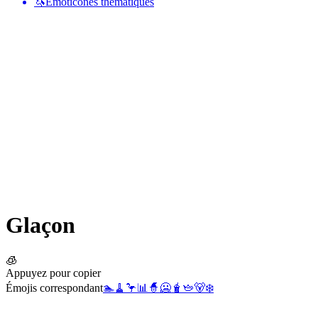
🦄
Émoticônes thématiques
Glaçon
🧊
Appuyez pour copier
Émojis correspondant
🏊
🧹
🦩
📊
🧙
🥶
🧋
🫖
🐻‍❄️