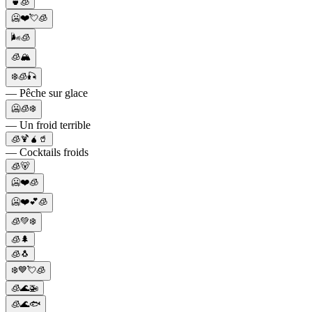
🍵🧊
🥶❤️💘🧊
🌬️🧊
🧊🏔️
❄️🧊🎣
— Pêche sur glace
🥶🧊❄️
— Un froid terrible
🧊🍹🧉🥤
— Cocktails froids
🧊🐻
🥶❤️🧊
🥶❤️💕🧊
🧊💚❄️
🧊🌲
🧊🐧
❄️💙💘🧊
🧊🌊🚁
🧊🌊🐟