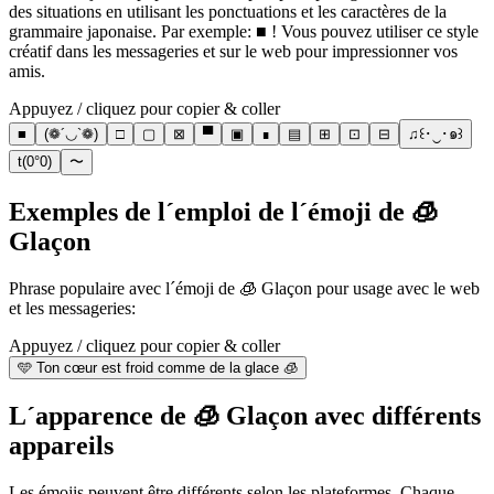
des situations en utilisant les ponctuations et les caractères de la
grammaire japonaise. Par exemple: ■ ! Vous pouvez utiliser ce style
créatif dans les messageries et sur le web pour impressionner vos
amis.
Appuyez / cliquez pour copier & coller
■
(❁´◡`❁)
□
▢
⊠
▀
▣
∎
▤
⊞
⊡
⊟
♫꒰･‿･๑꒱
t(0°0)
〜
Exemples de l´emploi de l´émoji de 🧊
Glaçon
Phrase populaire avec l´émoji de 🧊 Glaçon pour usage avec le web
et les messageries:
Appuyez / cliquez pour copier & coller
🩵 Ton cœur est froid comme de la glace 🧊
L´apparence de 🧊 Glaçon avec différents
appareils
Les émojis peuvent être différents selon les plateformes. Chaque