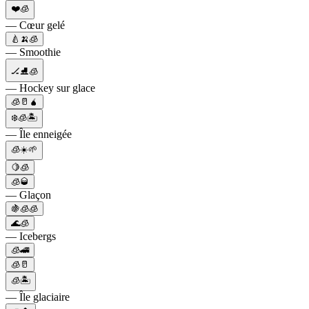
❤️🧊
— Cœur gelé
🍐🍌🧊
— Smoothie
🏒⛸🧊
— Hockey sur glace
🧊🥛🧉
❄️🧊🏝
— Île enneigée
🧊☀️🌱
🍋🧊
🧊🥃
— Glaçon
🍇🧊🧊
🌊🧊
— Icebergs
🧊🚄
🧊🥛
🧊🏝
— Île glaciaire