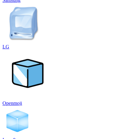
Samsung
LG
Openmoji