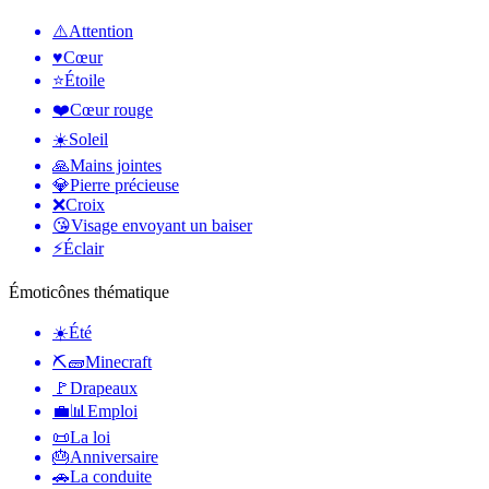
⚠️
Attention
♥️
Cœur
⭐
Étoile
❤️
Cœur rouge
☀️
Soleil
🙏
Mains jointes
💎
Pierre précieuse
❌
Croix
😘
Visage envoyant un baiser
⚡
Éclair
Émoticônes thématique
☀️
Été
⛏🧱
Minecraft
🚩
Drapeaux
💼📊
Emploi
📜
La loi
🎂
Anniversaire
🚗
La conduite