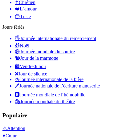
✝️
Chrétien
❤️
L´amour
😔
Triste
Jours fériés
🖐
Journée internationale du remerciement
🎁
Noël
😄
Journée mondiale du sourire
🐿
Jour de la marmotte
🛍
Vendredi noir
❌
Jour de silence
🍻
Journée internationale de la bière
🖊
Journée nationale de l’écriture manuscrite
🅱️
Journée mondiale de l´hémophilie
🎭
Journée mondiale du théâtre
Populaire
⚠️
Attention
♥️
Cœur