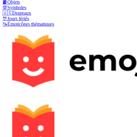
📙
Objets
💯
Symboles
🇺🇸
Drapeaux
🎊
Jours fériés
🦄
Émoticônes thématiques