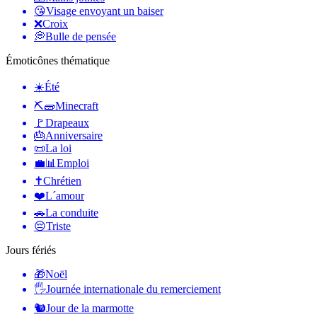
😘
Visage envoyant un baiser
❌
Croix
💭
Bulle de pensée
Émoticônes thématique
☀️
Été
⛏🧱
Minecraft
🚩
Drapeaux
🎂
Anniversaire
📜
La loi
💼📊
Emploi
✝️
Chrétien
❤️
L´amour
🚗
La conduite
😔
Triste
Jours fériés
🎁
Noël
🖐
Journée internationale du remerciement
🐿
Jour de la marmotte