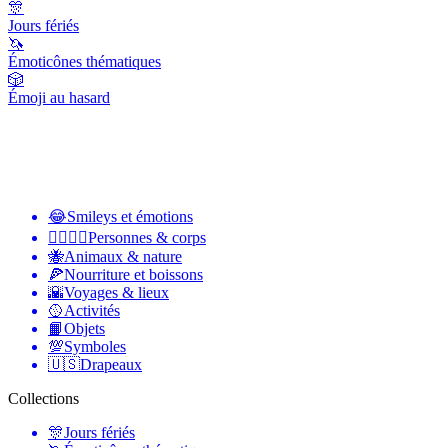
🎊
Jours fériés
🦄
Émoticônes thématiques
🎲
Émoji au hasard
😂
Smileys et émotions
👩‍❤️‍💋‍👨
Personnes & corps
🐝
Animaux & nature
🍕
Nourriture et boissons
🌇
Voyages & lieux
🥎
Activités
📙
Objets
💯
Symboles
🇺🇸
Drapeaux
Collections
🎊
Jours fériés