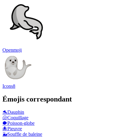
Openmoji
Icons8
Émojis correspondant
🐬
Dauphin
🐚
Coquillage
🐡
Poisson-globe
🐙
Pieuvre
🐳
Souffle de baleine