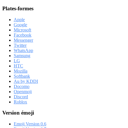
Plates-formes
Apple
Google
Microsoft
Facebook
Messenger
Twitter
WhatsApp
Samsung
LG
HTC
Mozilla
Softbank
Au by KDDI
Docomo
Openmoji
Discord
Roblox
Version émoji
Emoji Version 0.6