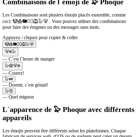
Combinaisons de l´émoji de 🦭 Phoque
Les Combinaisons sont plusiers émojis placés ensemble, comme
ceci: 🤡🎪🐘🤹‍♂🦁🦭🐻 . Vous pouvez utiliser des combinaisons
pour faire des énigmes ou des messages sans mots.
Appuyez / cliquez pour copier & coller
🤡🎪🐘🤹‍♂🦁🦭🐻
🐻‍❄️🦭
— C´est l´heure de manger
🦭😱🐻‍❄️
— Courez!
🦭💤
— Dormir, c´est génial!
🦭😍
— Quel mignon
L´apparence de 🦭 Phoque avec différents
appareils
Les émojis peuvent être différents selon les plateformes. Chaque
fabricant de services web, d’OS ou de gadgets peut créer un design