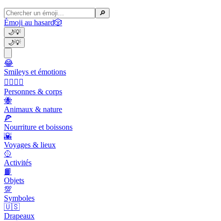
🔎
Émoji au hasard
🎲
🌙
💡
🌙
💡
😂
Smileys et émotions
👩‍❤️‍💋‍👨
Personnes & corps
🐝
Animaux & nature
🍕
Nourriture et boissons
🌇
Voyages & lieux
🥎
Activités
📙
Objets
💯
Symboles
🇺🇸
Drapeaux