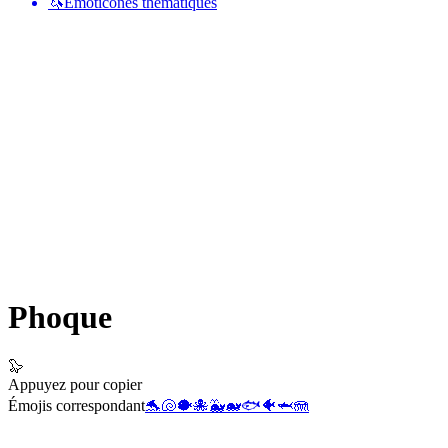
🦄
Émoticônes thématiques
Phoque
🦭
Appuyez pour copier
Émojis correspondant
🐬
🐚
🐡
🐙
🐳
🐋
🐟
🐠
🦈
🪼