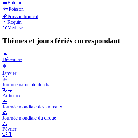
🐋
Baleine
🐟
Poisson
🐠
Poisson tropical
🦈
Requin
🪼
Méduse
Thèmes et jours fériés correspondant
🎄
Décembre
❄️
Janvier
🐱
Journée nationale du chat
🦌🦔
Animaux
🦓
Journée mondiale des animaux
🎪
Journée mondiale du cirque
🥶
Février
🐯📕