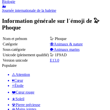
Biologie
🐳
Journée internationale de la baleine
Information générale sur l´émoji de 🦭
Phoque
Nom et prénom
🦭 Phoque
Catégorie
🐝Animaux & nature
Sous-catégorie
🐡Animaux marins
Unicode (pleinement qualifié)
🦭 1F9AD
Version unicode
E13.0
Populaire
⚠️
Attention
♥️
Cœur
⭐
Étoile
❤️
Cœur rouge
☀️
Soleil
💎
Pierre précieuse
🙏
Mains jointes