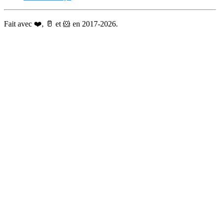
Fait avec ❤️, 🥛 et 🐹 en 2017-2026.