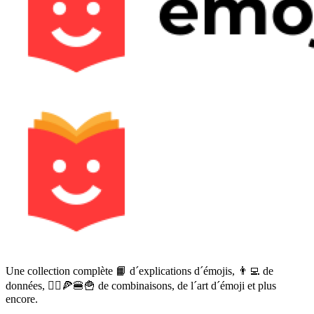
Une collection complète 📙 d´explications d´émojis, 👨‍💻 de
données, 🙅‍♀️🍕🍔🍟 de combinaisons, de l´art d´émoji et plus
encore.