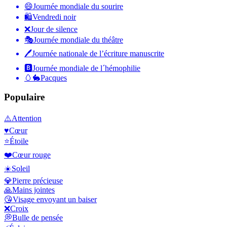
😄
Journée mondiale du sourire
🛍
Vendredi noir
❌
Jour de silence
🎭
Journée mondiale du théâtre
🖊
Journée nationale de l’écriture manuscrite
🅱️
Journée mondiale de l´hémophilie
🥚🐇
Pacques
Populaire
⚠️
Attention
♥️
Cœur
⭐
Étoile
❤️
Cœur rouge
☀️
Soleil
💎
Pierre précieuse
🙏
Mains jointes
😘
Visage envoyant un baiser
❌
Croix
💭
Bulle de pensée