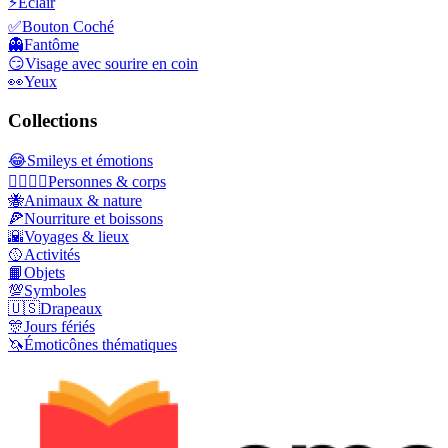
⚡
Éclair
✅
Bouton Coché
👻
Fantôme
😏
Visage avec sourire en coin
👀
Yeux
Collections
😂
Smileys et émotions
👩‍❤️‍💋‍👨
Personnes & corps
🐝
Animaux & nature
🍕
Nourriture et boissons
🌇
Voyages & lieux
🥎
Activités
📙
Objets
💯
Symboles
🇺🇸
Drapeaux
🎊
Jours fériés
🦄
Émoticônes thématiques