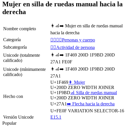
Mujer en silla de ruedas manual hacia la
derecha
👩‍🦽‍➡️ Mujer en silla de ruedas manual
Nombre completo
hacia la derecha
Categoría
👩‍❤️‍💋‍👨Personas y cuerpo
Subcategoría
💆‍♂️Actividad de persona
👩‍🦽‍➡️ 1F469 200D 1F9BD 200D
Unicode (totalmente
calificado)
27A1 FE0F
👩‍🦽‍➡ 1F469 200D 1F9BD 200D
Unicode (mínimamente
calificado)
27A1
U+1F469
👩 Mujer
U+200D
ZERO WIDTH JOINER
U+1F9BD
🦽 Silla de ruedas manual
Hecho con
U+200D
ZERO WIDTH JOINER
U+27A1
➡️ Flecha hacia la derecha
U+FE0F
VARIATION SELECTOR-16
Versión Unicode
E15.1
Popular