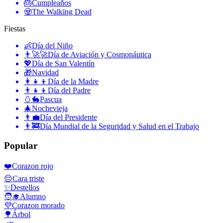
🎂
Cumpleaños
🧟
The Walking Dead
Fiestas
👶
Día del Niño
👨‍🚀🚀
Día de Aviación y Cosmonáutica
💖
Día de San Valentín
🎁
Navidad
👩‍👧‍👦
Día de la Madre
👨‍👧‍👦
Día del Padre
🥚🐇
Pascua
🎄
Nochevieja
👨‍💼
Día del Presidente
👨‍🚒
Día Mundial de la Seguridad y Salud en el Trabajo
Popular
❤️
Corazon rojo
😔
Cara triste
✨
Destellos
🧑‍🎓
Alumno
💜
Corazon morado
🌳
Árbol