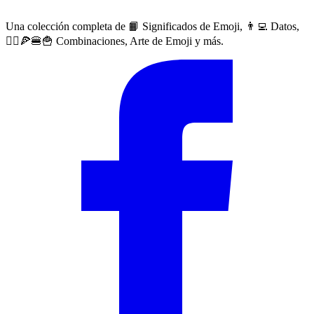
Una colección completa de 📙 Significados de Emoji, 👨‍💻 Datos,
🙅‍♀️🍕🍔🍟 Combinaciones, Arte de Emoji y más.