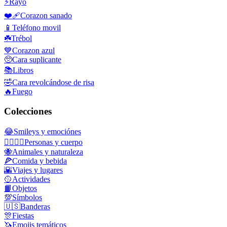
⚡
Rayo
❤️‍🩹
Corazon sanado
📱
Teléfono movil
☘️
Trébol
💙
Corazon azul
🥺
Cara suplicante
📚
Libros
🤣
Cara revolcándose de risa
🔥
Fuego
Colecciones
😂
Smileys y emociónes
👩‍❤️‍💋‍👨
Personas y cuerpo
🐝
Animales y naturaleza
🍕
Comida y bebida
🌇
Viajes y lugares
🥎
Actividades
📙
Objetos
💯
Símbolos
🇺🇸
Banderas
🎊
Fiestas
🦄
Emojis temáticos