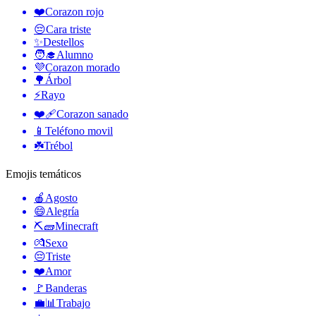
❤️
Corazon rojo
😔
Cara triste
✨
Destellos
🧑‍🎓
Alumno
💜
Corazon morado
🌳
Árbol
⚡
Rayo
❤️‍🩹
Corazon sanado
📱
Teléfono movil
☘️
Trébol
Emojis temáticos
🍎
Agosto
😄
Alegría
⛏🧱
Minecraft
💏
Sexo
😔
Triste
❤️
Amor
🚩
Banderas
💼📊
Trabajo