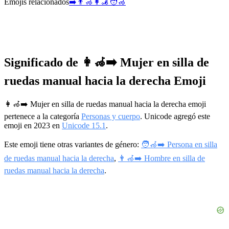
Emojis relacionados
➡️
👨‍🦽
👩‍🦼
🧑‍🦽
Significado de 👩‍🦽‍➡️ Mujer en silla de
ruedas manual hacia la derecha Emoji
👩‍🦽‍➡️ Mujer en silla de ruedas manual hacia la derecha emoji
pertenece a la categoría
Personas y cuerpo
. Unicode agregó este
emoji en 2023 en
Unicode 15.1
.
Este emoji tiene otras variantes de género:
🧑‍🦽‍➡️ Persona en silla
de ruedas manual hacia la derecha
,
👨‍🦽‍➡️ Hombre en silla de
ruedas manual hacia la derecha
.