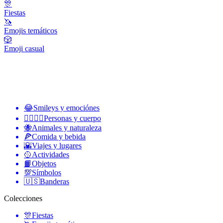
🎊
Fiestas
🦄
Emojis temáticos
🎲
Emoji casual
😂
Smileys y emociónes
👩‍❤️‍💋‍👨
Personas y cuerpo
🐝
Animales y naturaleza
🍕
Comida y bebida
🌇
Viajes y lugares
🥎
Actividades
📙
Objetos
💯
Símbolos
🇺🇸
Banderas
Colecciones
🎊
Fiestas