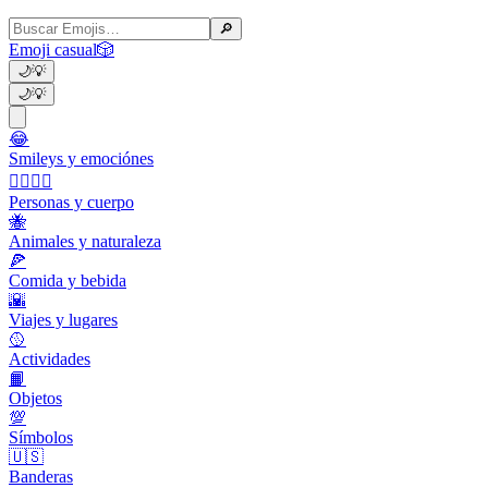
🔎
Emoji casual
🎲
🌙
💡
🌙
💡
😂
Smileys y emociónes
👩‍❤️‍💋‍👨
Personas y cuerpo
🐝
Animales y naturaleza
🍕
Comida y bebida
🌇
Viajes y lugares
🥎
Actividades
📙
Objetos
💯
Símbolos
🇺🇸
Banderas