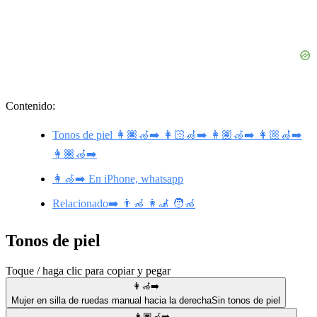
Contenido:
Tonos de piel 👩🏿‍🦽‍➡️ 👩🏻‍🦽‍➡️ 👩🏽‍🦽‍➡️ 👩🏼‍🦽‍➡️
👩🏾‍🦽‍➡️
👩‍🦽‍➡️ En iPhone, whatsapp
Relacionado➡️ 👨‍🦽 👩‍🦼 🧑‍🦽
Tonos de piel
Toque / haga clic para copiar y pegar
👩‍🦽‍➡️
Mujer en silla de ruedas manual hacia la derecha
Sin tonos de piel
👩🏿‍🦽‍➡️