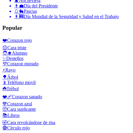
🎄
Nochevieja
👨‍💼
Día del Presidente
🥚🐇
Pascua
👨‍🚒
Día Mundial de la Seguridad y Salud en el Trabajo
Popular
❤️
Corazon rojo
😔
Cara triste
🧑‍🎓
Alumno
✨
Destellos
💜
Corazon morado
⚡
Rayo
🌳
Árbol
📱
Teléfono movil
☘️
Trébol
❤️‍🩹
Corazon sanado
💙
Corazon azul
🥺
Cara suplicante
📚
Libros
🤣
Cara revolcándose de risa
🔴
Círculo rojo