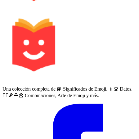
Una colección completa de 📙 Significados de Emoji, 👨‍💻 Datos,
🙅‍♀️🍕🍔🍟 Combinaciones, Arte de Emoji y más.