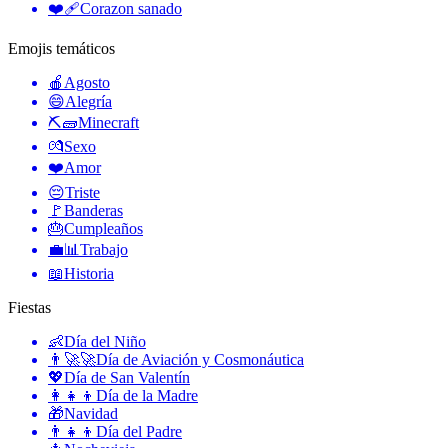
❤️‍🩹
Corazon sanado
Emojis temáticos
🍎
Agosto
😄
Alegría
⛏🧱
Minecraft
💏
Sexo
❤️
Amor
😔
Triste
🚩
Banderas
🎂
Cumpleaños
💼📊
Trabajo
📖
Historia
Fiestas
👶
Día del Niño
👨‍🚀🚀
Día de Aviación y Cosmonáutica
💖
Día de San Valentín
👩‍👧‍👦
Día de la Madre
🎁
Navidad
👨‍👧‍👦
Día del Padre