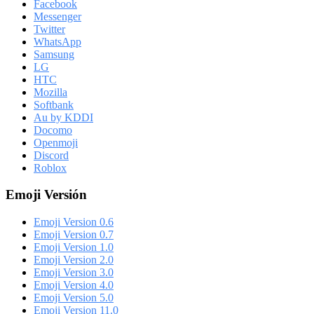
Facebook
Messenger
Twitter
WhatsApp
Samsung
LG
HTC
Mozilla
Softbank
Au by KDDI
Docomo
Openmoji
Discord
Roblox
Emoji Versión
Emoji Version 0.6
Emoji Version 0.7
Emoji Version 1.0
Emoji Version 2.0
Emoji Version 3.0
Emoji Version 4.0
Emoji Version 5.0
Emoji Version 11.0