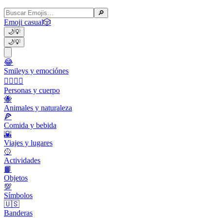
🔎
Emoji casual
🎲
🌙
💡
🌙
💡
😂
Smileys y emociónes
👩‍❤️‍💋‍👨
Personas y cuerpo
🐝
Animales y naturaleza
🍕
Comida y bebida
🌇
Viajes y lugares
🥎
Actividades
📙
Objetos
💯
Símbolos
🇺🇸
Banderas