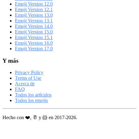
Emoji Version 12.0
Emoji Version 12.1
Emoji Version 13.0
Emoji Version 13.1
Emoji Version 14.0
Emoji Version 15.0
Emoji Version 15.1
Emoji Version 16.0
Emoji Version 17.0
Y más
Privacy Policy
Terms of Use
Acerca de
FAQ
Todos los artículos
Todos los emojis
Hecho con ❤️, 🥛 y 🐹 en 2017-2026.