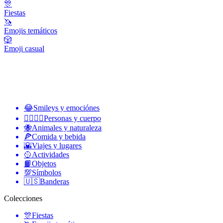
🎊
Fiestas
🦄
Emojis temáticos
🎲
Emoji casual
😂
Smileys y emociónes
👩‍❤️‍💋‍👨
Personas y cuerpo
🐝
Animales y naturaleza
🍕
Comida y bebida
🌇
Viajes y lugares
🥎
Actividades
📙
Objetos
💯
Símbolos
🇺🇸
Banderas
Colecciones
🎊
Fiestas