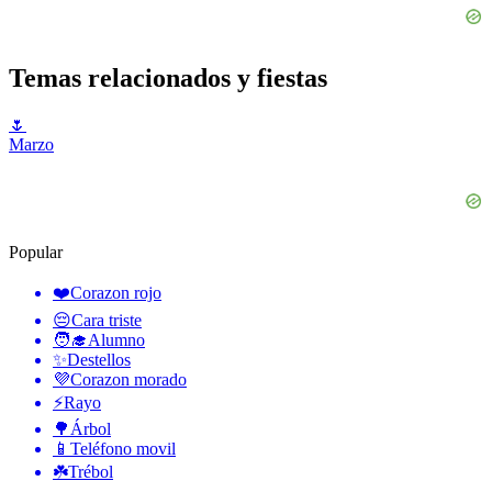
Temas relacionados y fiestas
🌷
Marzo
Popular
❤️
Corazon rojo
😔
Cara triste
🧑‍🎓
Alumno
✨
Destellos
💜
Corazon morado
⚡
Rayo
🌳
Árbol
📱
Teléfono movil
☘️
Trébol