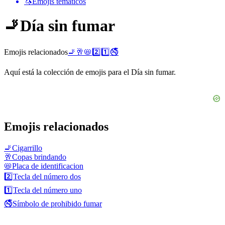
🦄
Emojis temáticos
🚬
Día sin fumar
Emojis relacionados
🚬
🥂
📛
2️⃣
1️⃣
🚭
Aquí está la colección de emojis para el Día sin fumar.
Emojis relacionados
🚬
Cigarrillo
🥂
Copas brindando
📛
Placa de identificacion
2️⃣
Tecla del número dos
1️⃣
Tecla del número uno
🚭
Símbolo de prohibido fumar