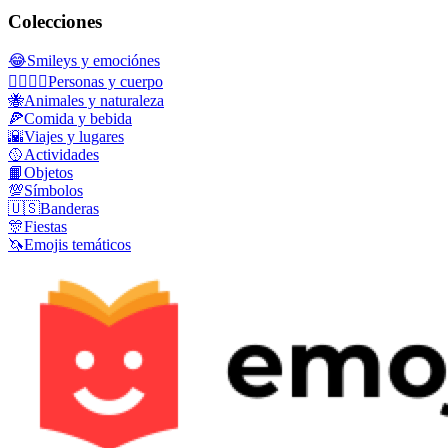
Colecciones
😂
Smileys y emociónes
👩‍❤️‍💋‍👨
Personas y cuerpo
🐝
Animales y naturaleza
🍕
Comida y bebida
🌇
Viajes y lugares
🥎
Actividades
📙
Objetos
💯
Símbolos
🇺🇸
Banderas
🎊
Fiestas
🦄
Emojis temáticos