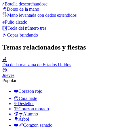
🍾
Botella descorchándose
🤚
Dorso de la mano
🖐️
Mano levantada con dedos extendidos
✊
Puño alzado
3️⃣
Tecla del número tres
🥂
Copas brindando
Temas relacionados y fiestas
🍎
Día de la manzana de Estados Unidos
😊
Jueves
Popular
❤️
Corazon rojo
😔
Cara triste
✨
Destellos
💜
Corazon morado
🧑‍🎓
Alumno
🌳
Árbol
❤️‍🩹
Corazon sanado