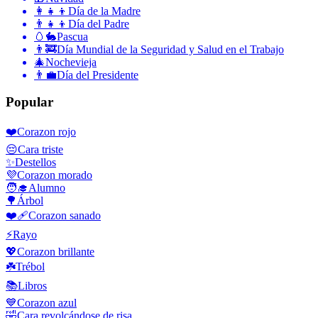
👩‍👧‍👦
Día de la Madre
👨‍👧‍👦
Día del Padre
🥚🐇
Pascua
👨‍🚒
Día Mundial de la Seguridad y Salud en el Trabajo
🎄
Nochevieja
👨‍💼
Día del Presidente
Popular
❤️
Corazon rojo
😔
Cara triste
✨
Destellos
💜
Corazon morado
🧑‍🎓
Alumno
🌳
Árbol
❤️‍🩹
Corazon sanado
⚡
Rayo
💖
Corazon brillante
☘️
Trébol
📚
Libros
💙
Corazon azul
🤣
Cara revolcándose de risa