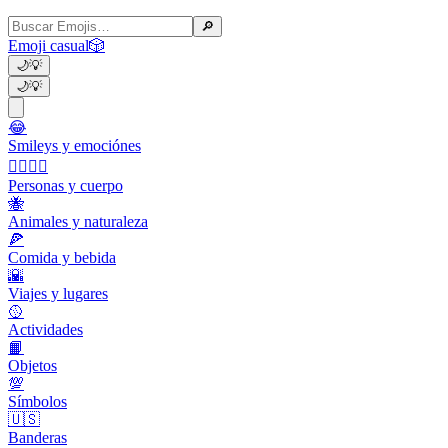
🔎
Emoji casual
🎲
🌙
💡
🌙
💡
😂
Smileys y emociónes
👩‍❤️‍💋‍👨
Personas y cuerpo
🐝
Animales y naturaleza
🍕
Comida y bebida
🌇
Viajes y lugares
🥎
Actividades
📙
Objetos
💯
Símbolos
🇺🇸
Banderas