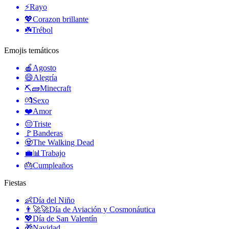
⚡
Rayo
💖
Corazon brillante
☘️
Trébol
Emojis temáticos
🍎
Agosto
😄
Alegría
⛏🧱
Minecraft
💏
Sexo
❤️
Amor
😔
Triste
🚩
Banderas
🧟
The Walking Dead
💼📊
Trabajo
🎂
Cumpleaños
Fiestas
👶
Día del Niño
👨‍🚀🚀
Día de Aviación y Cosmonáutica
💖
Día de San Valentín
🎁
Navidad