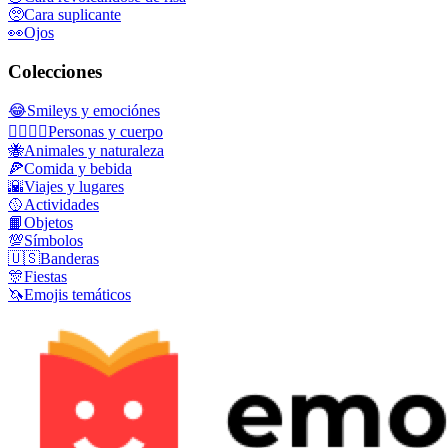
🥺
Cara suplicante
👀
Ojos
Colecciones
😂
Smileys y emociónes
👩‍❤️‍💋‍👨
Personas y cuerpo
🐝
Animales y naturaleza
🍕
Comida y bebida
🌇
Viajes y lugares
🥎
Actividades
📙
Objetos
💯
Símbolos
🇺🇸
Banderas
🎊
Fiestas
🦄
Emojis temáticos