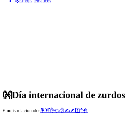
🦄
Emojis temáticos
👐
Día internacional de zurdos
Emojis relacionados
💐
👋
✋
👈
👌
✍️
🪶
1️⃣
🍾
🤚