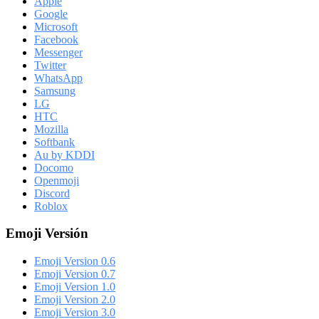
Apple
Google
Microsoft
Facebook
Messenger
Twitter
WhatsApp
Samsung
LG
HTC
Mozilla
Softbank
Au by KDDI
Docomo
Openmoji
Discord
Roblox
Emoji Versión
Emoji Version 0.6
Emoji Version 0.7
Emoji Version 1.0
Emoji Version 2.0
Emoji Version 3.0