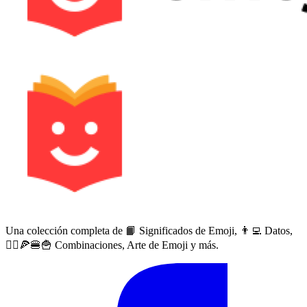
Una colección completa de 📙 Significados de Emoji, 👨‍💻 Datos,
🙅‍♀️🍕🍔🍟 Combinaciones, Arte de Emoji y más.