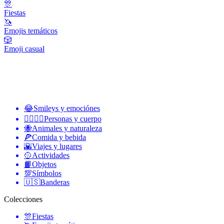
🎊
Fiestas
🦄
Emojis temáticos
🎲
Emoji casual
😂
Smileys y emociónes
👩‍❤️‍💋‍👨
Personas y cuerpo
🐝
Animales y naturaleza
🍕
Comida y bebida
🌇
Viajes y lugares
🥎
Actividades
📙
Objetos
💯
Símbolos
🇺🇸
Banderas
Colecciones
🎊
Fiestas