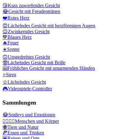
😘
Kuss zuwerfendes Gesicht
😂
Gesicht mit Freudentränen
❤️
Rotes Herz
😍
Lächelndes Gesicht mit herzförmigen Augen
😉
Zwinkerndes Gesicht
💙
Blaues Herz
🔥
Feuer
☀️
Sonne
🙃
Umgedrehtes Gesicht
🤓
Lächelndes Gesicht mit Brille
🤗
Fröhliches Gesicht mit umarmenden Händen
⭐
Stern
☺️
Lächelndes Gesicht
🎮
Videospiele-Controller
Sammlungen
😂
Smileys und Emotionen
👩‍❤️‍💋‍👨
Menschen und Körper
🐝
Tiere und Natur
🍕
Essen und Trinken
🌇
Reisen und Orte