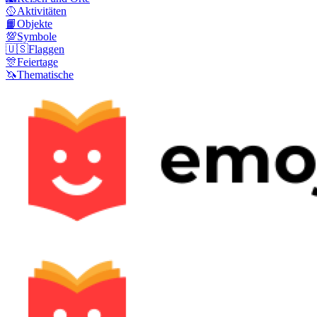
🥎
Aktivitäten
📙
Objekte
💯
Symbole
🇺🇸
Flaggen
🎊
Feiertage
🦄
Thematische