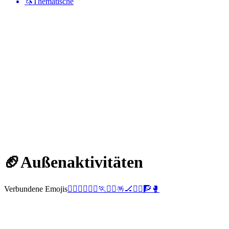
🦄
Thematische
🏈
Außenaktivitäten
Verbundene Emojis
🚣‍♀️
🤸‍♀️
🚴‍♂️
🏃
🚣‍♂️
🪅
🏒
🤾‍♀️
🧗
🥊