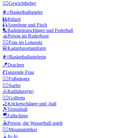
🏋️‍♂️
Gewichtheber
⛹️‍♂️
Basketballspieler
🎱
Billard
🎣
Angelrute und Fisch
🏸
Badmintonschläger und Federball
🚣
Person im Ruderboot
🧘‍♀️
Frau im Lotussitz
🥋
Kampfsportuniform
⛹️‍♀️
Basketballspielerin
🪁
Drachen
💃
Tanzende Frau
🚶‍♂️
Fußgänger
🏄‍♂️
Surfer
🚴
Radfahrer(in)
🏌️‍♀️
Golferin
🏏
Kricketschläger und -ball
🎾
Tennisball
🪂
Fallschirm
🤽
Person, die Wasserball spielt
🚵‍♂️
Mountainbiker
🪀
Jo-Jo