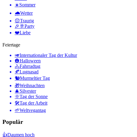
☀️
Sommer
🌧
Wetter
😔
Traurig
🎉🥂
Party
❤️
Liebe
Feiertage
🎺
Internationaler Tag der Kultur
🎃
Halloween
🚴
Fahrradtag
🍂
Lugnasad
🐿
Murmeltier Tag
🎁
Weihnachten
🎄
Silvester
🌞
Tag der Sonne
🛠
Tag der Arbeit
🌱
Weltvegantag
Populär
👍
Daumen hoch