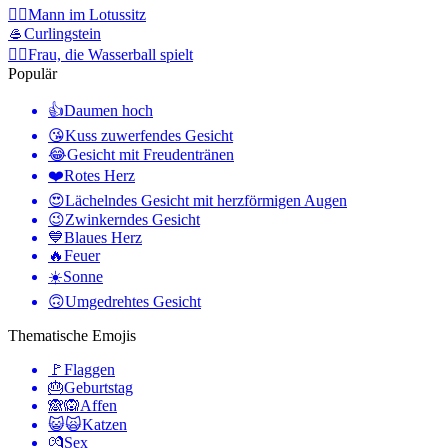
🧘‍♂️
Mann im Lotussitz
🥌
Curlingstein
🤽‍♀️
Frau, die Wasserball spielt
Populär
👍
Daumen hoch
😘
Kuss zuwerfendes Gesicht
😂
Gesicht mit Freudentränen
❤️
Rotes Herz
😍
Lächelndes Gesicht mit herzförmigen Augen
😉
Zwinkerndes Gesicht
💙
Blaues Herz
🔥
Feuer
☀️
Sonne
🙃
Umgedrehtes Gesicht
Thematische Emojis
🚩
Flaggen
🎂
Geburtstag
🙈🙉
Affen
😺🙀
Katzen
💏
Sex