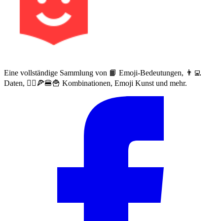
Eine vollständige Sammlung von 📙 Emoji-Bedeutungen, 👨‍💻
Daten, 🙅‍♀️🍕🍔🍟 Kombinationen, Emoji Kunst und mehr.