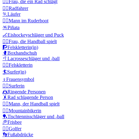
🤸‍♀️
Frau, die ein Rad schlägt
🚴‍♂️
Radfahrer
🏃
Läufer
🚣‍♂️
Mann im Ruderboot
🪅
Piñata
🏒
Eishockeyschläger und Puck
🤾‍♀️
Frau, die Handball spielt
🧗
Felskletterin(in)
🥊
Boxhandschuh
🥍
Lacrosseschläger und -ball
🧗‍♀️
Felskletterin
🏄
Surfer(in)
♀️
Frauensymbol
🏄‍♀️
Surferin
🤼
Ringende Personen
🤸
Rad schlagende Person
🤾‍♂️
Mann, der Handball spielt
🚵‍♀️
Mountainbikerin
🏓
Tischtennisschläger und -ball
🥏
Frisbee
🏌️‍♂️
Golfer
👣
Fußabdrücke