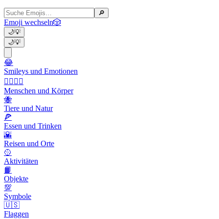
🔎
Emoji wechseln
🎲
🌙
💡
🌙
💡
😂
Smileys und Emotionen
👩‍❤️‍💋‍👨
Menschen und Körper
🐝
Tiere und Natur
🍕
Essen und Trinken
🌇
Reisen und Orte
🥎
Aktivitäten
📙
Objekte
💯
Symbole
🇺🇸
Flaggen