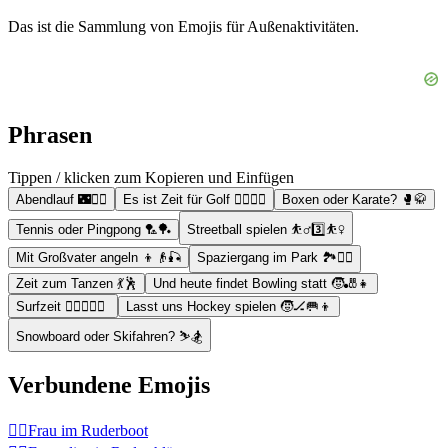
Das ist die Sammlung von Emojis für Außenaktivitäten.
Phrasen
Tippen / klicken zum Kopieren und Einfügen
Abendlauf 🌃🏃‍♂️
Es ist Zeit für Golf 🏌️‍♂️🏌️‍♀️
Boxen oder Karate? 🥊🥋
Tennis oder Pingpong 🏸🏓
Streetball spielen ⛹️‍♂️3️⃣⛹️‍♀️
Mit Großvater angeln 👦👴🎣
Spaziergang im Park 🏞️🚶‍♂️
Zeit zum Tanzen 💃🕺
Und heute findet Bowling statt 🧒🎳👧
Surfzeit 🏄‍♂️🌊🏄‍♀️
Lasst uns Hockey spielen 🧒🏒🥅👦
Snowboard oder Skifahren? ⛷️🏂
Verbundene Emojis
🚣‍♀️
Frau im Ruderboot