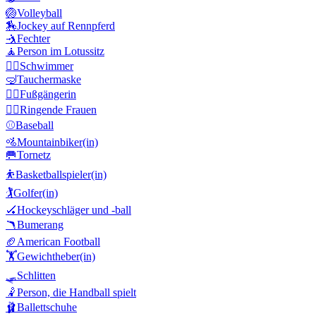
🏐
Volleyball
🏇
Jockey auf Rennpferd
🤺
Fechter
🧘
Person im Lotussitz
🏊‍♂️
Schwimmer
🤿
Tauchermaske
🚶‍♀️
Fußgängerin
🤼‍♀️
Ringende Frauen
⚾
Baseball
🚵
Mountainbiker(in)
🥅
Tornetz
⛹️
Basketballspieler(in)
🏌️
Golfer(in)
🏑
Hockeyschläger und -ball
🪃
Bumerang
🏈
American Football
🏋️
Gewichtheber(in)
🛷
Schlitten
🤾
Person, die Handball spielt
🩰
Ballettschuhe