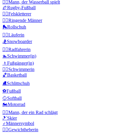
🤽‍♂️
Mann, der Wasserball spielt
🏉
Rugby-Fußball
🧗‍♂️
Felskletterer
🤼‍♂️
Ringende Männer
🛼
Rollschuh
🏃‍♀️
Läuferin
🏂
Snowboarder
🚴‍♀️
Radfahrerin
🏊
Schwimmer(in)
🚶
Fußgänger(in)
🏊‍♀️
Schwimmerin
🏀
Basketball
⛸️
Schlittschuh
⚽
Fußball
🥎
Softball
🏍️
Motorrad
🤸‍♂️
Mann, der ein Rad schlägt
🎿
Skier
♂️
Männersymbol
🏋️‍♀️
Gewichtheberin