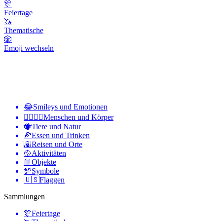
🎊
Feiertage
🦄
Thematische
🎲
Emoji wechseln
😂
Smileys und Emotionen
👩‍❤️‍💋‍👨
Menschen und Körper
🐝
Tiere und Natur
🍕
Essen und Trinken
🌇
Reisen und Orte
🥎
Aktivitäten
📙
Objekte
💯
Symbole
🇺🇸
Flaggen
Sammlungen
🎊
Feiertage