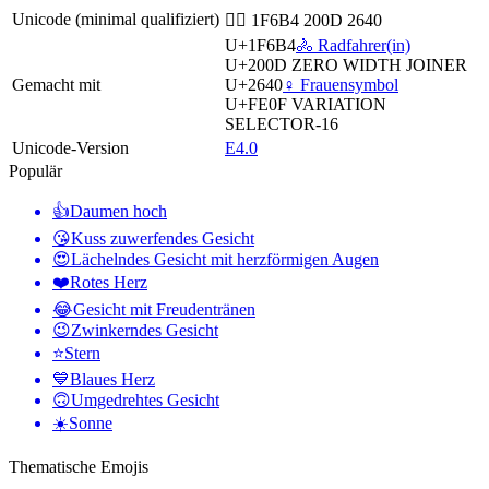
Unicode (minimal qualifiziert)
🚴‍♀ 1F6B4 200D 2640
U+1F6B4
🚴 Radfahrer(in)
U+200D
ZERO WIDTH JOINER
Gemacht mit
U+2640
♀️ Frauensymbol
U+FE0F
VARIATION
SELECTOR-16
Unicode-Version
E4.0
Populär
👍
Daumen hoch
😘
Kuss zuwerfendes Gesicht
😍
Lächelndes Gesicht mit herzförmigen Augen
❤️
Rotes Herz
😂
Gesicht mit Freudentränen
😉
Zwinkerndes Gesicht
⭐
Stern
💙
Blaues Herz
🙃
Umgedrehtes Gesicht
☀️
Sonne
Thematische Emojis