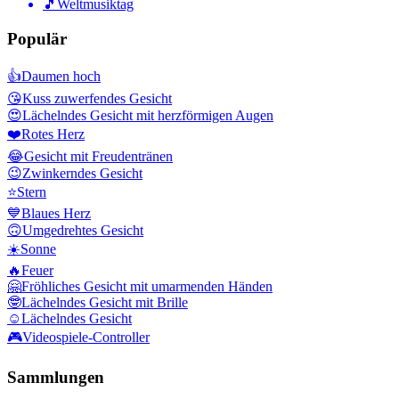
🎵
Weltmusiktag
Populär
👍
Daumen hoch
😘
Kuss zuwerfendes Gesicht
😍
Lächelndes Gesicht mit herzförmigen Augen
❤️
Rotes Herz
😂
Gesicht mit Freudentränen
😉
Zwinkerndes Gesicht
⭐
Stern
💙
Blaues Herz
🙃
Umgedrehtes Gesicht
☀️
Sonne
🔥
Feuer
🤗
Fröhliches Gesicht mit umarmenden Händen
🤓
Lächelndes Gesicht mit Brille
☺️
Lächelndes Gesicht
🎮
Videospiele-Controller
Sammlungen