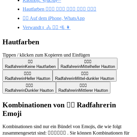
Kaomoji: ٩(ര̀ᴗര́)ᵇʸᵉ
Hautfarben 🚴🏼‍♀️ 🚴🏻‍♀️ 🚴🏾‍♀️ 🚴🏿‍♀️ 🚴🏽‍♀️
🚴‍♀️ Auf dem iPhone, WhatsApp
Verwandt♀️ 🚴 🚴‍♂️ 🚵 👩
Hautfarben
Tippen / klicken zum Kopieren und Einfügen
🚴‍♀️
🚴🏼‍♀️
Radfahrerin
Keine Hautfarben
Radfahrerin
Mittelheller Hautton
🚴🏻‍♀️
🚴🏾‍♀️
Radfahrerin
Heller Hautton
Radfahrerin
Mittel-dunkler Hautton
🚴🏿‍♀️
🚴🏽‍♀️
Radfahrerin
Dunkler Hautton
Radfahrerin
Mittlerer Hautton
Kombinationen von 🚴‍♀️ Radfahrerin
Emoji
Kombinationen sind nur ein Bündel von Emojis, die wie folgt
zusammengesetzt sind: 🏊‍♀️🚴‍♀️🏃‍♀️ . Sie können Kombinationen für