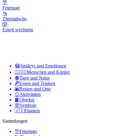
🎊
Feiertage
🦄
Thematische
🎲
Emoji wechseln
😂
Smileys und Emotionen
👩‍❤️‍💋‍👨
Menschen und Körper
🐝
Tiere und Natur
🍕
Essen und Trinken
🌇
Reisen und Orte
🥎
Aktivitäten
📙
Objekte
💯
Symbole
🇺🇸
Flaggen
Sammlungen
🎊
Feiertage