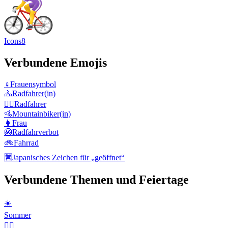
Icons8
Verbundene Emojis
♀️
Frauensymbol
🚴
Radfahrer(in)
🚴‍♂️
Radfahrer
🚵
Mountainbiker(in)
👩
Frau
🚳
Radfahrverbot
🚲
Fahrrad
🈺
Japanisches Zeichen für „geöffnet“
Verbundene Themen und Feiertage
☀️
Sommer
🤾‍♀️