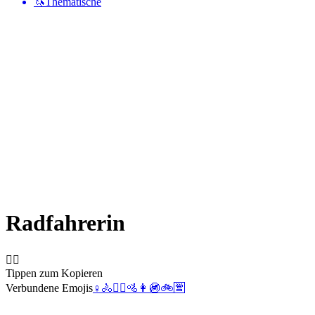
🦄
Thematische
Radfahrerin
🚴‍♀️
Tippen zum Kopieren
Verbundene Emojis
♀️
🚴
🚴‍♂️
🚵
👩
🚳
🚲
🈺