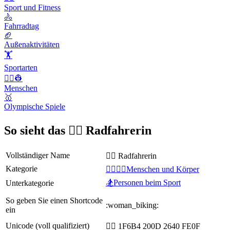
Sport und Fitness
🚴
Fahrradtag
🏈
Außenaktivitäten
🏋
Sportarten
👨‍✈️👷
Menschen
🥇
Olympische Spiele
So sieht das 🚴‍♀️ Radfahrerin
Vollständiger Name
🚴‍♀️ Radfahrerin
Kategorie
👩‍❤️‍💋‍👨Menschen und Körper
🏂Personen beim Sport
Unterkategorie
So geben Sie einen Shortcode
:woman_biking:
ein
Unicode (voll qualifiziert)
🚴‍♀️ 1F6B4 200D 2640 FE0F