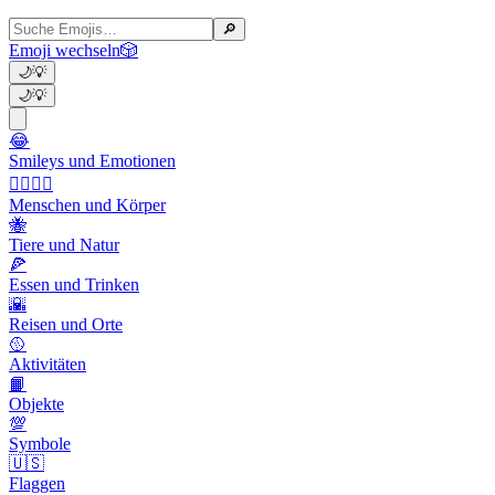
🔎
Emoji wechseln
🎲
🌙
💡
🌙
💡
😂
Smileys und Emotionen
👩‍❤️‍💋‍👨
Menschen und Körper
🐝
Tiere und Natur
🍕
Essen und Trinken
🌇
Reisen und Orte
🥎
Aktivitäten
📙
Objekte
💯
Symbole
🇺🇸
Flaggen