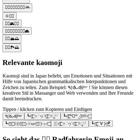
🚴‍♂️🚴‍♀️🚵‍♂️🚵‍♀️🚲
🌞🚴‍♀️
🚴‍♀️👥🚴‍♂️
🚴‍♀️🚴‍♂️🚵‍♀️🚵‍♂️👥
🚴‍♀️🏔️🌅
🚴‍♀️🏞️🌅
Relevante kaomoji
Kaomoji sind in Japan beliebt, um Emotionen und Situationen mit
Hilfe von Japanischen grammatikalischen Interpunktionen und
Zeichen zu teilen. Zum Beispiel: ٩(ര̀ᴗര́)ᵇʸᵉ ! Sie können diesen
kreativen Stil in Massanger und Web verwenden und Ihre Freunde
damit beeindrucken.
Tippen / klicken zum Kopieren und Einfügen
٩(ര̀ᴗര́)ᵇʸᵉ
┗=͟͟͞͞( ∩ ‘ヮ’=͟͟͞͞) ੭ु⁾⁾
┗=͟͟͞͞(꒪ᗜ꒪ ‧̣̥̇)!!!!=͟͟͞͞
┗=͟͟͞͞=͟͟͞͞ ⊂(=͟͟͞͞=͟͟͞͞っ☉ω=͟͟͞͞☉)っ=͟͟͞͞
三=͟͟͞͞( ∩ ‘ヮ’=͟͟͞͞) ੭ु⁾⁾
┗=͟͟͞͞( ˙∀˙)=͟͟͞͞┛
So sieht das 🚴‍♀️ Radfahrerin Emoji an