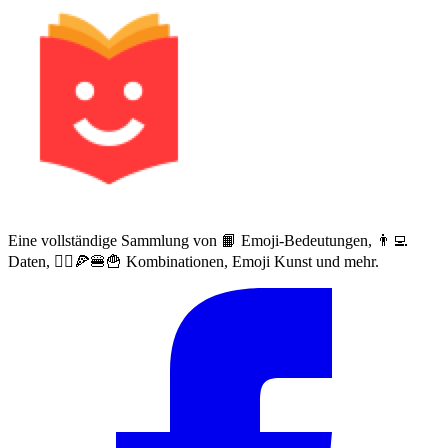
Eine vollständige Sammlung von 📙 Emoji-Bedeutungen, 👨‍💻
Daten, 🙅‍♀️🍕🍔🍟 Kombinationen, Emoji Kunst und mehr.