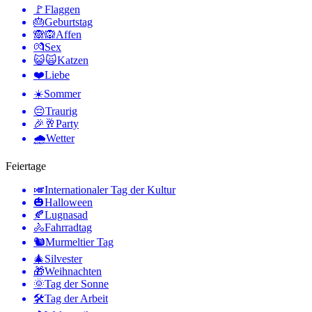
🚩
Flaggen
🎂
Geburtstag
🙈🙉
Affen
💏
Sex
😺🙀
Katzen
❤️
Liebe
☀️
Sommer
😔
Traurig
🎉🥂
Party
🌧
Wetter
Feiertage
🎺
Internationaler Tag der Kultur
🎃
Halloween
🍂
Lugnasad
🚴
Fahrradtag
🐿
Murmeltier Tag
🎄
Silvester
🎁
Weihnachten
🌞
Tag der Sonne
🛠
Tag der Arbeit