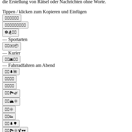
die Erstellung von Rätsel oder Nachrichten ohne Worte.
Tippen / klicken zum Kopieren und Einfügen
🏊‍♀️🚴‍♀️🏃‍♀️
🚵🏽‍♀️🚵‍♂️🚴‍♀️🚴‍♂️
⚽🏂🚴‍♀️
— Sportarten
🚴‍♀️✉️📦
— Kurier
🚴‍♀️🌆🚴‍♂️
— Fahrradfahren am Abend
🚴‍♀️🌲🌺
🚴‍♀️🚵‍♂️
🚴‍♀️🚴‍♂️
🚴‍♀️🏞️🌿
🚴‍♀️🏔️🌞
🚴‍♀️🌞
🚴‍♀️👟
🚴‍♀️🌲🌳
🚴‍♀️🏞️🌞🍹🕶️