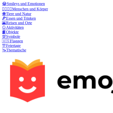
😂
Smileys und Emotionen
👩‍❤️‍💋‍👨
Menschen und Körper
🐝
Tiere und Natur
🍕
Essen und Trinken
🌇
Reisen und Orte
🥎
Aktivitäten
📙
Objekte
💯
Symbole
🇺🇸
Flaggen
🎊
Feiertage
🦄
Thematische