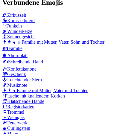
Verbundene Emojis
🎪
Zirkuszelt
🎠
Karussellpferd
✨
Funkeln
🎇
Wunderkerze
🌞
Sonnengesicht
👨‍👩‍👧‍👦
Familie mit Mutter, Vater, Sohn und Tochter
👪
Familie
🍁
Ahornblatt
✍️
Schreibende Hand
🎉
Konfettikanone
🎁
Geschenk
🌟
Leuchtender Stern
🎵
Musiknote
👨‍👩‍👧
Familie mit Mutter, Vater und Tochter
🍾
Flasche mit knallendem Korken
👏
Klatschende Hände
📑
Registerkarten
🥁
Trommel
🍷
Weinglas
🎆
Feuerwerk
🥌
Curlingstein
👨
Mann