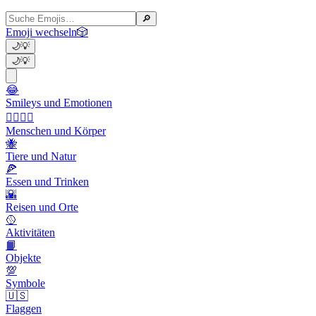
🔎
Emoji wechseln
🎲
🌙
💡
🌙
💡
😂
Smileys und Emotionen
👩‍❤️‍💋‍👨
Menschen und Körper
🐝
Tiere und Natur
🍕
Essen und Trinken
🌇
Reisen und Orte
🥎
Aktivitäten
📙
Objekte
💯
Symbole
🇺🇸
Flaggen