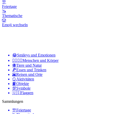
🎊
Feiertage
🦄
Thematische
🎲
Emoji wechseln
😂
Smileys und Emotionen
👩‍❤️‍💋‍👨
Menschen und Körper
🐝
Tiere und Natur
🍕
Essen und Trinken
🌇
Reisen und Orte
🥎
Aktivitäten
📙
Objekte
💯
Symbole
🇺🇸
Flaggen
Sammlungen
🎊
Feiertage