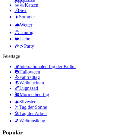
😺🙀
Katzen
💏
Sex
☀️
Sommer
🌧
Wetter
😔
Traurig
❤️
Liebe
🎉🥂
Party
Feiertage
🎺
Internationaler Tag der Kultur
🎃
Halloween
🚴
Fahrradtag
🎁
Weihnachten
🍂
Lugnasad
🐿
Murmeltier Tag
🎄
Silvester
🌞
Tag der Sonne
🛠
Tag der Arbeit
🎵
Weltmusiktag
Populär