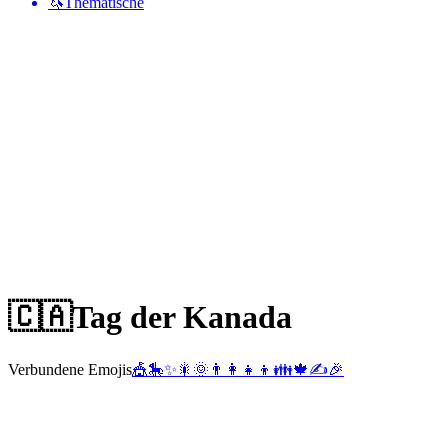
🦄
Thematische
🇨🇦
Tag der Kanada
Verbundene Emojis
🎪
🎠
✨
🎇
🌞
👨‍👩‍👧‍👦
👪
🍁
✍️
🎉