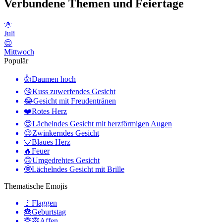
Verbundene Themen und Feiertage
🌞
Juli
😌
Mittwoch
Populär
👍
Daumen hoch
😘
Kuss zuwerfendes Gesicht
😂
Gesicht mit Freudentränen
❤️
Rotes Herz
😍
Lächelndes Gesicht mit herzförmigen Augen
😉
Zwinkerndes Gesicht
💙
Blaues Herz
🔥
Feuer
🙃
Umgedrehtes Gesicht
🤓
Lächelndes Gesicht mit Brille
Thematische Emojis
🚩
Flaggen
🎂
Geburtstag
🙈🙉
Affen