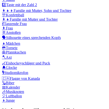
2️⃣
Taste mit der Zahl 2
👩‍👧‍👦
Familie mit Mutter, Sohn und Tochter
🎊
Konfettiball
👩‍👧
Familie mit Mutter und Tochter
💃
Tanzende Frau
👩
Frau
🥂
Anstoßen
🗣️
Silhouette eines sprechenden Kopfs
👧
Mädchen
🥅
Tornetz
🥞
Pfannkuchen
🪓
Axt
🏒
Eishockeyschläger und Puck
🔔
Glocke
🎙️
Studiomikrofon
🇨🇦
Flagge von Kanada
🦫
Biber
📅
Kalender
🎶
Musiknoten
🎈
Luftballon
👦
Junge