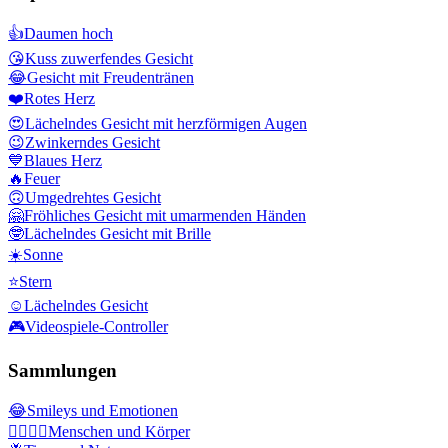
👍
Daumen hoch
😘
Kuss zuwerfendes Gesicht
😂
Gesicht mit Freudentränen
❤️
Rotes Herz
😍
Lächelndes Gesicht mit herzförmigen Augen
😉
Zwinkerndes Gesicht
💙
Blaues Herz
🔥
Feuer
🙃
Umgedrehtes Gesicht
🤗
Fröhliches Gesicht mit umarmenden Händen
🤓
Lächelndes Gesicht mit Brille
☀️
Sonne
⭐
Stern
☺️
Lächelndes Gesicht
🎮
Videospiele-Controller
Sammlungen
😂
Smileys und Emotionen
👩‍❤️‍💋‍👨
Menschen und Körper