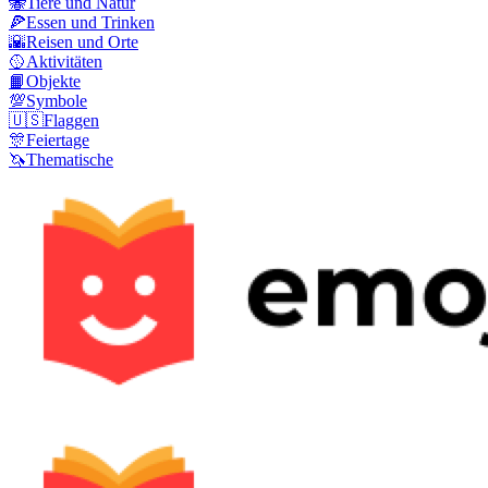
🐝
Tiere und Natur
🍕
Essen und Trinken
🌇
Reisen und Orte
🥎
Aktivitäten
📙
Objekte
💯
Symbole
🇺🇸
Flaggen
🎊
Feiertage
🦄
Thematische