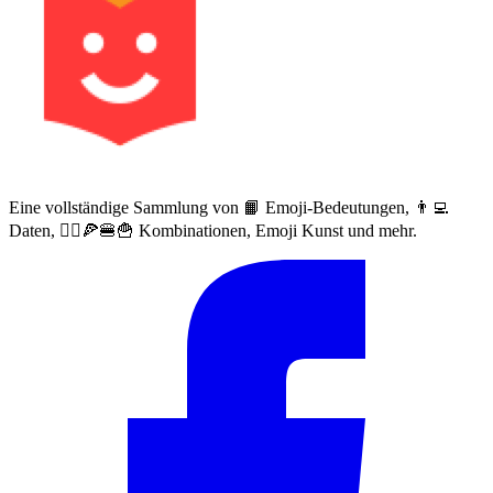
Eine vollständige Sammlung von 📙 Emoji-Bedeutungen, 👨‍💻
Daten, 🙅‍♀️🍕🍔🍟 Kombinationen, Emoji Kunst und mehr.