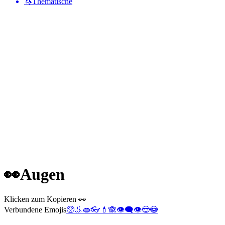
🦄
Thematische
👀
Augen
Klicken zum Kopieren 👀
Verbundene Emojis
🥺
👃
👄
👓
💄
🙈
👁️‍🗨️
👁️
😎
😳