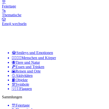
🎊
Feiertage
🦄
Thematische
🎲
Emoji wechseln
😂
Smileys und Emotionen
👩‍❤️‍💋‍👨
Menschen und Körper
🐝
Tiere und Natur
🍕
Essen und Trinken
🌇
Reisen und Orte
🥎
Aktivitäten
📙
Objekte
💯
Symbole
🇺🇸
Flaggen
Sammlungen
🎊
Feiertage