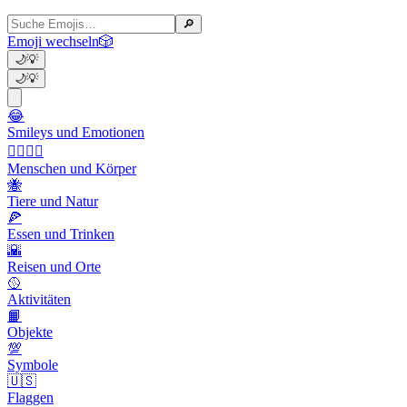
🔎
Emoji wechseln
🎲
🌙
💡
🌙
💡
😂
Smileys und Emotionen
👩‍❤️‍💋‍👨
Menschen und Körper
🐝
Tiere und Natur
🍕
Essen und Trinken
🌇
Reisen und Orte
🥎
Aktivitäten
📙
Objekte
💯
Symbole
🇺🇸
Flaggen