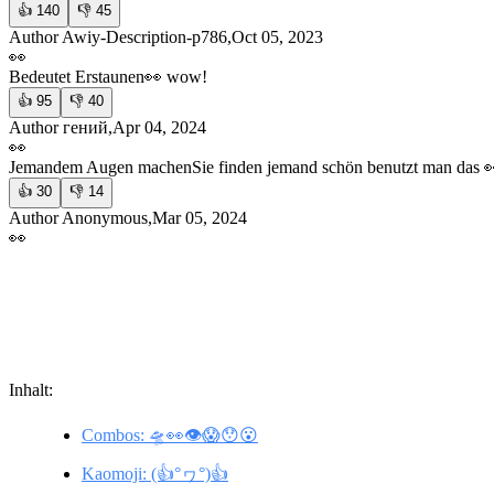
👍
140
👎
45
Author Awiy-Description-p786,Oct 05, 2023
👀
Bedeutet Erstaunen
👀 wow!
👍
95
👎
40
Author гений,Apr 04, 2024
👀
Jemandem Augen machen
Sie finden jemand schön benutzt man das 
👍
30
👎
14
Author Anonymous,Mar 05, 2024
👀
Inhalt:
Combos: 🛸👀👁😱😯😮
Kaomoji: (👍°ヮ°)👍