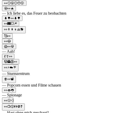
👀😕🤬😕🥺😡
🤩👀🔥
— Ich liebe es, das Feuer zu beobachten
🌲🌳👀🌲🌳
👀🌃💥🎆
👀👨‍👩‍👦🙏🐕
🥰👀
👀😳
😱👀💀
— Aah!
💃👙👀
🤡👻👺👀
👀⚡☁️☔
— Sturmzentrum
🍿👀📽
— Popcorn essen und Filme schauen
👀👄👅
— Spionage
👀😮‍💨
👀📺😡👬🚫❓
— Hast ohne mich geschaut?