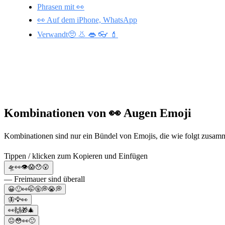
Phrasen mit 👀
👀 Auf dem iPhone, WhatsApp
Verwandt🥺 👃 👄 👓 💄
Kombinationen von 👀 Augen Emoji
Kombinationen sind nur ein Bündel von Emojis, die wie folgt zusam
Tippen / klicken zum Kopieren und Einfügen
🛸👀👁😱😯😮
— Freimauer sind überall
😀🙂👀🤭🤬💭😭💭
🦋🦅👀
👀🙌🎁🎄
😐😳👀🙂