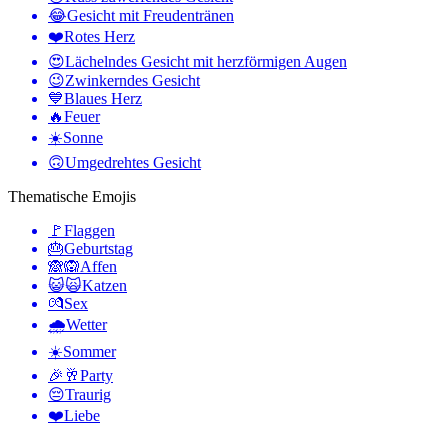
😂
Gesicht mit Freudentränen
❤️
Rotes Herz
😍
Lächelndes Gesicht mit herzförmigen Augen
😉
Zwinkerndes Gesicht
💙
Blaues Herz
🔥
Feuer
☀️
Sonne
🙃
Umgedrehtes Gesicht
Thematische Emojis
🚩
Flaggen
🎂
Geburtstag
🙈🙉
Affen
😺🙀
Katzen
💏
Sex
🌧
Wetter
☀️
Sommer
🎉🥂
Party
😔
Traurig
❤️
Liebe