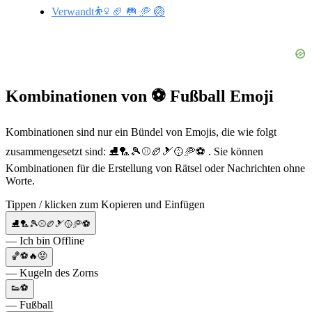
Verwandt⛹️‍♀️ 🏈 🥅 🥏 🏐
Kombinationen von ⚽ Fußball Emoji
Kombinationen sind nur ein Bündel von Emojis, die wie folgt
zusammengesetzt sind: ⛸🏸🎾⚾️🏉🎿🥎🥏⚽ . Sie können
Kombinationen für die Erstellung von Rätsel oder Nachrichten ohne
Worte.
Tippen / klicken zum Kopieren und Einfügen
⛸🏸🎾⚾️🏉🎿🥎🥏⚽
— Ich bin Offline
🏀⚽🔥😡
— Kugeln des Zorns
👟⚽
— Fußball