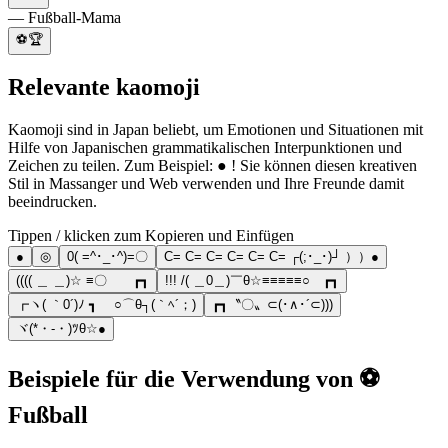
— Fußball-Mama
⚽🏆
Relevante kaomoji
Kaomoji sind in Japan beliebt, um Emotionen und Situationen mit
Hilfe von Japanischen grammatikalischen Interpunktionen und
Zeichen zu teilen. Zum Beispiel: ● ! Sie können diesen kreativen
Stil in Massanger und Web verwenden und Ihre Freunde damit
beeindrucken.
Tippen / klicken zum Kopieren und Einfügen
●
◎
0( =^･_･^)=〇
C= C= C= C= C= C= ┌(;･_･)┘ ））●
(((( ＿ ＿)☆ ≡〇 ┏┓
!!! /( ＿0＿)￣θ☆≡≡≡≡≡○ ┏┓
┏ヽ( ｀0´)ﾉ ┓ ○⌒θ┐(｀ﾍ´；)
┏┓〝〇〟⊂(･∧･´⊂)))
ヾ(*・-・)ﾂθ☆●
Beispiele für die Verwendung von ⚽
Fußball