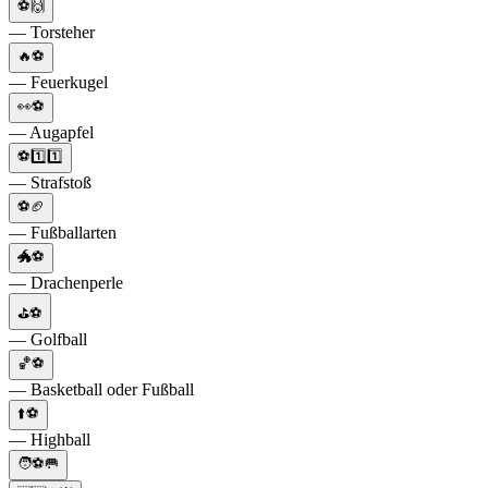
⚽🙌
— Torsteher
🔥⚽
— Feuerkugel
👀⚽
— Augapfel
⚽1️⃣1️⃣
— Strafstoß
⚽🏈
— Fußballarten
🐲⚽
— Drachenperle
⛳⚽
— Golfball
🏀⚽
— Basketball oder Fußball
⬆️⚽
— Highball
🧑⚽🥅