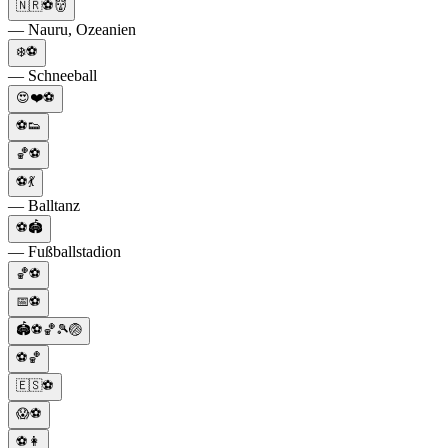
🇳🇷⚽👹
— Nauru, Ozeanien
❄️⚽
— Schneeball
😍❤️⚽
⚽👟
🏀⚽
⚽💃
— Balltanz
⚽🏟
— Fußballstadion
🏀⚽
📅⚽
🏟️⚽🏀🎾🏐
⚽🏀
🇪🇸⚽
😱⚽
⚽👩