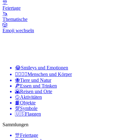
🎊
Feiertage
🦄
Thematische
🎲
Emoji wechseln
😂
Smileys und Emotionen
👩‍❤️‍💋‍👨
Menschen und Körper
🐝
Tiere und Natur
🍕
Essen und Trinken
🌇
Reisen und Orte
🥎
Aktivitäten
📙
Objekte
💯
Symbole
🇺🇸
Flaggen
Sammlungen
🎊
Feiertage