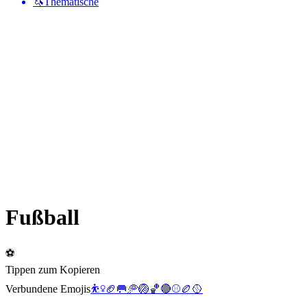
🦄
Thematische
Fußball
⚽
Tippen zum Kopieren
Verbundene Emojis
⛹️‍♀️
🏈
🥅
🥏
🏐
🏀
🔴
⚾
🏉
🥎