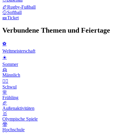
🏉
Rugby-Fußball
🥎
Softball
🎫
Ticket
Verbundene Themen und Feiertage
⚽️
Weltmeisterschaft
☀️
Sommer
👱
Männlich
🏳️‍🌈
Schwul
🌸
Frühling
🏈
Außenaktivitäten
🥇
Olympische Spiele
🤓
Hochschule