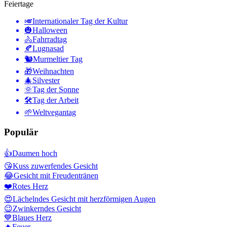
Feiertage
🎺
Internationaler Tag der Kultur
🎃
Halloween
🚴
Fahrradtag
🍂
Lugnasad
🐿
Murmeltier Tag
🎁
Weihnachten
🎄
Silvester
🌞
Tag der Sonne
🛠
Tag der Arbeit
🌱
Weltvegantag
Populär
👍
Daumen hoch
😘
Kuss zuwerfendes Gesicht
😂
Gesicht mit Freudentränen
❤️
Rotes Herz
😍
Lächelndes Gesicht mit herzförmigen Augen
😉
Zwinkerndes Gesicht
💙
Blaues Herz
🔥
Feuer