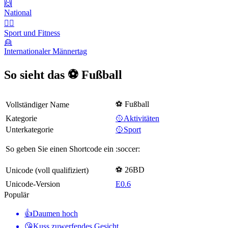
🙌
National
🤾‍♀️
Sport und Fitness
👱
Internationaler Männertag
So sieht das ⚽ Fußball
⚽ Fußball
Vollständiger Name
Kategorie
🥎Aktivitäten
Unterkategorie
🥎Sport
So geben Sie einen Shortcode ein
:soccer:
⚽ 26BD
Unicode (voll qualifiziert)
Unicode-Version
E0.6
Populär
👍
Daumen hoch
😘
Kuss zuwerfendes Gesicht