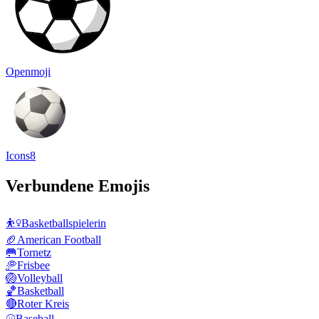
Openmoji
Icons8
Verbundene Emojis
⛹️‍♀️
Basketballspielerin
🏈
American Football
🥅
Tornetz
🥏
Frisbee
🏐
Volleyball
🏀
Basketball
🔴
Roter Kreis
⚾
Baseball