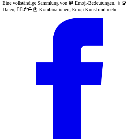
Eine vollständige Sammlung von 📙 Emoji-Bedeutungen, 👨‍💻
Daten, 🙅‍♀️🍕🍔🍟 Kombinationen, Emoji Kunst und mehr.