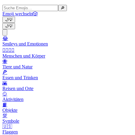
🔎
Emoji wechseln
🎲
🌙
💡
🌙
💡
😂
Smileys und Emotionen
👩‍❤️‍💋‍👨
Menschen und Körper
🐝
Tiere und Natur
🍕
Essen und Trinken
🌇
Reisen und Orte
🥎
Aktivitäten
📙
Objekte
💯
Symbole
🇺🇸
Flaggen