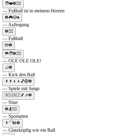
🧑❤️⚽🏃‍♂️
— Fußball ist in meinem Herzen
⚽🎮🎲♣
— Aufregung
⚽🚶‍♂️
— Fußball
🧤⚽
🥅🧑⚽🚶‍♂️
— OLE OLE OLE!
🦶⚽
— Kick den Ball
👨‍👨‍👦‍👦🏀🏐⚽
— Spiele mit Jungs
🇳🇺🇳🇿🎵🎶⚽
— Niue
⚽🏂🚴‍♀️
— Sportarten
👨‍🦲🎱⚽
— Glatzköpfig wie ein Ball