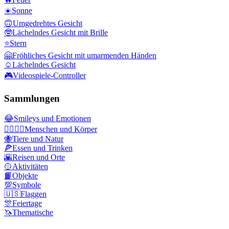
☀️
Sonne
🙃
Umgedrehtes Gesicht
🤓
Lächelndes Gesicht mit Brille
⭐
Stern
🤗
Fröhliches Gesicht mit umarmenden Händen
☺️
Lächelndes Gesicht
🎮
Videospiele-Controller
Sammlungen
😂
Smileys und Emotionen
👩‍❤️‍💋‍👨
Menschen und Körper
🐝
Tiere und Natur
🍕
Essen und Trinken
🌇
Reisen und Orte
🥎
Aktivitäten
📙
Objekte
💯
Symbole
🇺🇸
Flaggen
🎊
Feiertage
🦄
Thematische