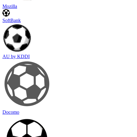
Mozilla
SoftBank
AU by KDDI
Docomo