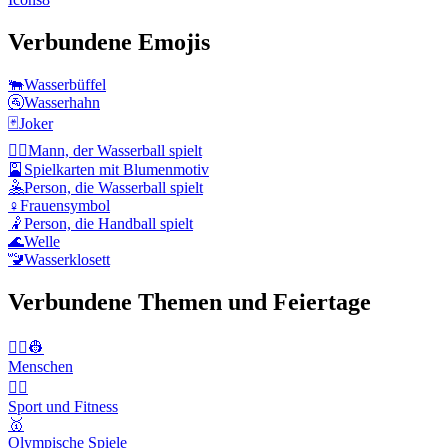
Verbundene Emojis
🐃
Wasserbüffel
🚰
Wasserhahn
🃏
Joker
🤽‍♂️
Mann, der Wasserball spielt
🎴
Spielkarten mit Blumenmotiv
🤽
Person, die Wasserball spielt
♀️
Frauensymbol
🤾
Person, die Handball spielt
🌊
Welle
🚾
Wasserklosett
Verbundene Themen und Feiertage
👨‍✈️👷
Menschen
🤾‍♀️
Sport und Fitness
🥇
Olympische Spiele