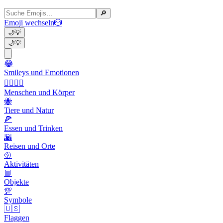
🔎
Emoji wechseln
🎲
🌙
💡
🌙
💡
😂
Smileys und Emotionen
👩‍❤️‍💋‍👨
Menschen und Körper
🐝
Tiere und Natur
🍕
Essen und Trinken
🌇
Reisen und Orte
🥎
Aktivitäten
📙
Objekte
💯
Symbole
🇺🇸
Flaggen