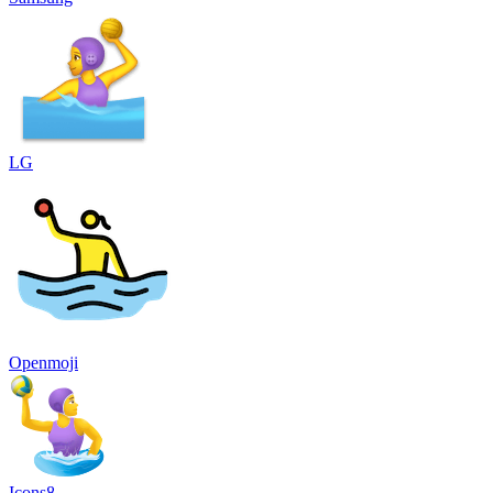
LG
Openmoji
Icons8