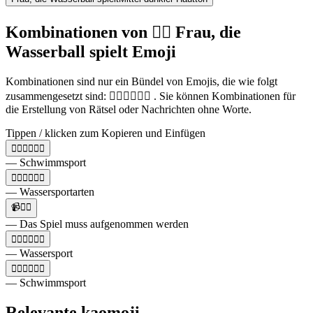
Kombinationen von 🤽‍♀️ Frau, die
Wasserball spielt Emoji
Kombinationen sind nur ein Bündel von Emojis, die wie folgt
zusammengesetzt sind: 🤽‍♀️🏄‍♀️🏊‍♀️ . Sie können Kombinationen für
die Erstellung von Rätsel oder Nachrichten ohne Worte.
Tippen / klicken zum Kopieren und Einfügen
🤽‍♀️🏄‍♀️🏊‍♀️
— Schwimmsport
🏊‍♂️🏄‍♂️🤽‍♀️
— Wassersportarten
📹🤽‍♀️
— Das Spiel muss aufgenommen werden
🏊‍♂️🏄‍♂️🤽‍♀️
— Wassersport
🤽‍♀️🏄‍♀️🏊‍♀️
— Schwimmsport
Relevante kaomoji