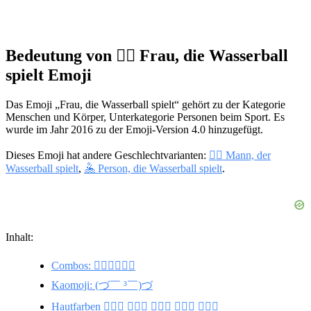
Bedeutung von 🤽‍♀️ Frau, die Wasserball
spielt Emoji
Das Emoji „Frau, die Wasserball spielt“ gehört zu der Kategorie
Menschen und Körper, Unterkategorie Personen beim Sport. Es
wurde im Jahr 2016 zu der Emoji-Version 4.0 hinzugefügt.
Dieses Emoji hat andere Geschlechtvarianten:
🤽‍♂️ Mann, der
Wasserball spielt
,
🤽 Person, die Wasserball spielt
.
Inhalt:
Combos: 🤽‍♀️🏄‍♀️🏊‍♀️
Kaomoji: (づ￣ ³￣)づ
Hautfarben 🤽🏼‍♀️ 🤽🏻‍♀️ 🤽🏽‍♀️ 🤽🏿‍♀️ 🤽🏾‍♀️