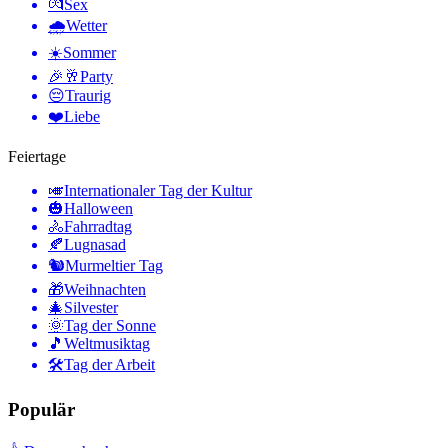
💏
Sex
🌧
Wetter
☀️
Sommer
🎉🥂
Party
😔
Traurig
❤️
Liebe
Feiertage
🎺
Internationaler Tag der Kultur
🎃
Halloween
🚴
Fahrradtag
🍂
Lugnasad
🐿
Murmeltier Tag
🎁
Weihnachten
🎄
Silvester
🌞
Tag der Sonne
🎵
Weltmusiktag
🛠
Tag der Arbeit
Populär