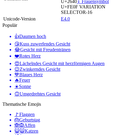
U+2640
♀️ Frauensymbol
U+FE0F
VARIATION
SELECTOR-16
Unicode-Version
E4.0
Populär
👍
Daumen hoch
😘
Kuss zuwerfendes Gesicht
😂
Gesicht mit Freudentränen
❤️
Rotes Herz
😍
Lächelndes Gesicht mit herzförmigen Augen
😉
Zwinkerndes Gesicht
💙
Blaues Herz
🔥
Feuer
☀️
Sonne
🙃
Umgedrehtes Gesicht
Thematische Emojis
🚩
Flaggen
🎂
Geburtstag
🙈🙉
Affen
😺🙀
Katzen