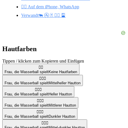
🤽‍♀️ Auf dem iPhone, WhatsApp
Verwandt🐃 🚰 🃏 🤽‍♂️ 🎴
Hautfarben
Tippen / klicken zum Kopieren und Einfügen
🤽‍♀️
Frau, die Wasserball spielt
Keine Hautfarben
🤽🏼‍♀️
Frau, die Wasserball spielt
Mittelheller Hautton
🤽🏻‍♀️
Frau, die Wasserball spielt
Heller Hautton
🤽🏽‍♀️
Frau, die Wasserball spielt
Mittlerer Hautton
🤽🏿‍♀️
Frau, die Wasserball spielt
Dunkler Hautton
🤽🏾‍♀️
Frau, die Wasserball spielt
Mittel-dunkler Hautton