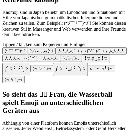
Kaomoji sind in Japan beliebt, um Emotionen und Situationen mit
Hilfe von Japanischen grammatikalischen Interpunktionen und
Zeichen zu teilen. Zum Beispiel: (づ￣ ³￣)づ ! Sie können diesen
kreativen Stil in Massanger und Web verwenden und Ihre Freunde
damit beeindrucken.
Tippen / klicken zum Kopieren und Einfügen
(づ￣ ³￣)づ
(づ｡◕‿‿◕｡)づ
人人人人 ﾟ.+:｡ヽ(´∀｀)ﾉﾟ.+:｡ 人人人人
人人人人 へ( ﾟｪﾟ)＿ 人人人人
(っ˘̩╭╮˘̩)っ
╏つ ͜ಠ ‸ ͜ಠ ╏つ
༼ つ •̀◡•́ ༽つ
(っ´▽｀)っ
༼つ . •́ _ʖ •̀ . ༽つ
c⌒っ╹v╹ )っ
(っ´∀｀)っ
So sieht das 🤽‍♀️ Frau, die Wasserball
spielt Emoji an unterschiedlichen
Geräten aus
Abhängig von einer Plattform können Emojis unterschiedlich
aussehen. Jeder Webdienst-, Betriebssystem- oder Gerät-Hersteller