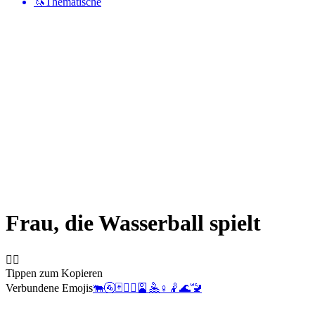
🦄
Thematische
Frau, die Wasserball spielt
🤽‍♀️
Tippen zum Kopieren
Verbundene Emojis
🐃
🚰
🃏
🤽‍♂️
🎴
🤽
♀️
🤾
🌊
🚾