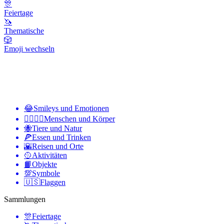
🎊
Feiertage
🦄
Thematische
🎲
Emoji wechseln
😂
Smileys und Emotionen
👩‍❤️‍💋‍👨
Menschen und Körper
🐝
Tiere und Natur
🍕
Essen und Trinken
🌇
Reisen und Orte
🥎
Aktivitäten
📙
Objekte
💯
Symbole
🇺🇸
Flaggen
Sammlungen
🎊
Feiertage