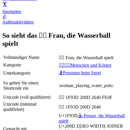
🏋
Sportarten
🏈
Außenaktivitäten
So sieht das 🤽‍♀️ Frau, die Wasserball
spielt
Vollständiger Name
🤽‍♀️ Frau, die Wasserball spielt
Kategorie
👩‍❤️‍💋‍👨Menschen und Körper
🏂Personen beim Sport
Unterkategorie
So geben Sie einen
:woman_playing_water_polo:
Shortcode ein
Unicode (voll qualifiziert)
🤽‍♀️ 1F93D 200D 2640 FE0F
Unicode (minimal
🤽‍♀ 1F93D 200D 2640
qualifiziert)
U+1F93D
🤽 Person, die Wasserball
spielt
U+200D
ZERO WIDTH JOINER
Gemacht mit