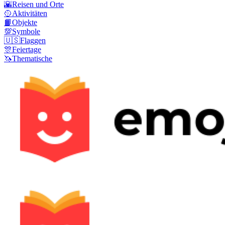
🌇
Reisen und Orte
🥎
Aktivitäten
📙
Objekte
💯
Symbole
🇺🇸
Flaggen
🎊
Feiertage
🦄
Thematische