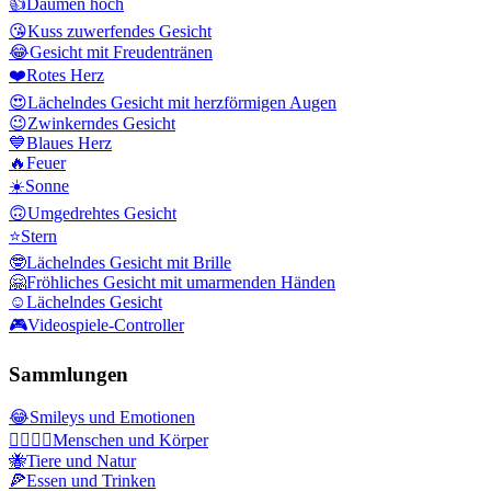
👍
Daumen hoch
😘
Kuss zuwerfendes Gesicht
😂
Gesicht mit Freudentränen
❤️
Rotes Herz
😍
Lächelndes Gesicht mit herzförmigen Augen
😉
Zwinkerndes Gesicht
💙
Blaues Herz
🔥
Feuer
☀️
Sonne
🙃
Umgedrehtes Gesicht
⭐
Stern
🤓
Lächelndes Gesicht mit Brille
🤗
Fröhliches Gesicht mit umarmenden Händen
☺️
Lächelndes Gesicht
🎮
Videospiele-Controller
Sammlungen
😂
Smileys und Emotionen
👩‍❤️‍💋‍👨
Menschen und Körper
🐝
Tiere und Natur
🍕
Essen und Trinken