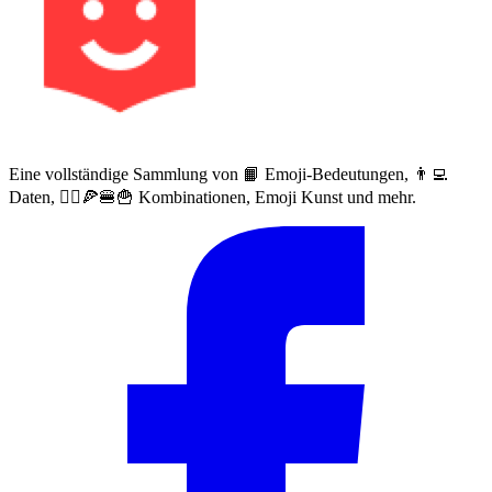
Eine vollständige Sammlung von 📙 Emoji-Bedeutungen, 👨‍💻
Daten, 🙅‍♀️🍕🍔🍟 Kombinationen, Emoji Kunst und mehr.