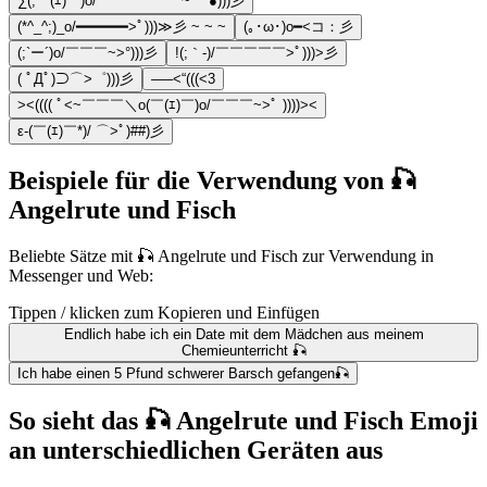
∑(;￣(ｴ)￣)o/￣￣￣￣￣￣~ ゞ●)))彡
(*^_^;)_o/━━━━━━>ﾟ)))≫彡 ~ ~ ~
(｡･ω･)o━<コ：彡
(;`ー´)o/￣￣￣~>°)))彡
!(;｀-)/￣￣￣￣￣>ﾟ)))>彡
( ﾟДﾟ)⊃⌒>゜)))彡
—–<“(((<3
><(((( ﾟ<~￣￣￣＼o(￣(ｴ)￣)o/￣￣￣~>ﾟ ))))><
ε-(￣(ｴ)￣*)/ ⌒>ﾟ)##)彡
Beispiele für die Verwendung von 🎣
Angelrute und Fisch
Beliebte Sätze mit 🎣 Angelrute und Fisch zur Verwendung in
Messenger und Web:
Tippen / klicken zum Kopieren und Einfügen
Endlich habe ich ein Date mit dem Mädchen aus meinem
Chemieunterricht 🎣
Ich habe einen 5 Pfund schwerer Barsch gefangen🎣
So sieht das 🎣 Angelrute und Fisch Emoji
an unterschiedlichen Geräten aus