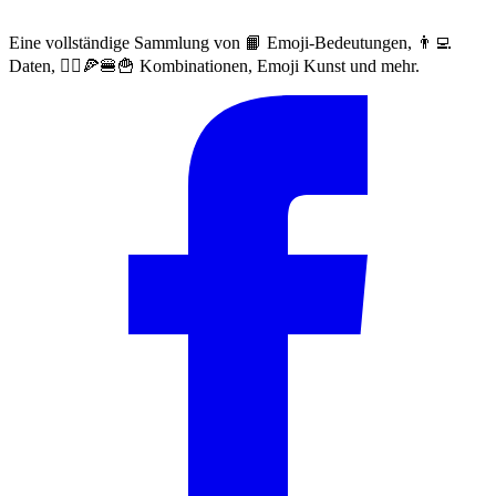
Eine vollständige Sammlung von 📙 Emoji-Bedeutungen, 👨‍💻
Daten, 🙅‍♀️🍕🍔🍟 Kombinationen, Emoji Kunst und mehr.