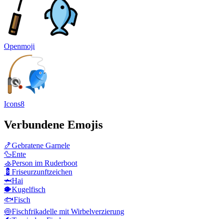
Openmoji
Icons8
Verbundene Emojis
🍤
Gebratene Garnele
🦆
Ente
🚣
Person im Ruderboot
💈
Friseurzunftzeichen
🦈
Hai
🐡
Kugelfisch
🐟
Fisch
🍥
Fischfrikadelle mit Wirbelverzierung