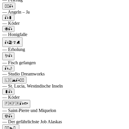
🙆‍♂️🎣
— Angeln – Ja
🎣🐛
— Köder
🐝🎣
— Honigfalle
🎣🏖👙⛸
— Erholung
🪱🎣
— Fisch gefangen
🎣🌙
— Studio Dreamworks
🇱🇨🌋🎣🏄‍♂️
— St. Lucia, Westindische Inseln
🐛🎣
— Köder
🇵🇲🇫🇷🎣🐟
— Saint-Pierre und Miquelon
💀🎣
— Der gefährlichste Job Alaskas
🏄‍♂️🏊🎣