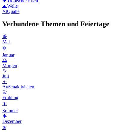
🐠
Tropischer Fisch
🌊
Welle
🪼
Qualle
Verbundene Themen und Feiertage
🐝
Mai
❄️
Januar
🌅
Morgen
🌞
Juli
🏈
Außenaktivitäten
🌸
Frühling
☀️
Sommer
🎄
Dezember
❄️