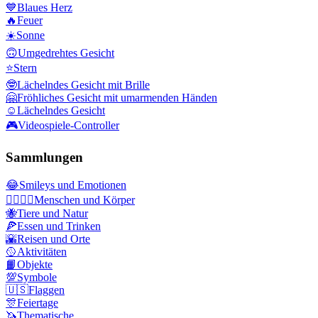
💙
Blaues Herz
🔥
Feuer
☀️
Sonne
🙃
Umgedrehtes Gesicht
⭐
Stern
🤓
Lächelndes Gesicht mit Brille
🤗
Fröhliches Gesicht mit umarmenden Händen
☺️
Lächelndes Gesicht
🎮
Videospiele-Controller
Sammlungen
😂
Smileys und Emotionen
👩‍❤️‍💋‍👨
Menschen und Körper
🐝
Tiere und Natur
🍕
Essen und Trinken
🌇
Reisen und Orte
🥎
Aktivitäten
📙
Objekte
💯
Symbole
🇺🇸
Flaggen
🎊
Feiertage
🦄
Thematische