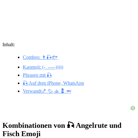
Inhalt:
Combos: 👨🎣🐟
Kaomoji: (-_-----)))))
Phrasen mit 🎣
🎣 Auf dem iPhone, WhatsApp
Verwandt🍤 🦆 🚣 💈 🦈
Kombinationen von 🎣 Angelrute und
Fisch Emoji