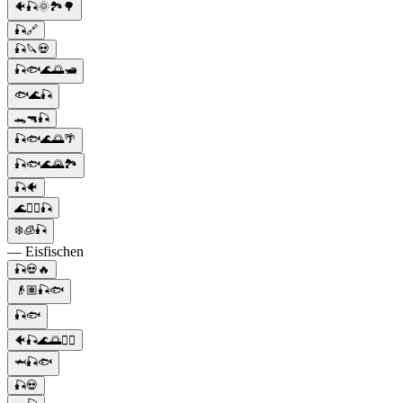
🐠🎣🌞🏞️🌳
🎣🔗
🎣🔪💀
🎣🐟🌊🌅🛥️
🐟🌊🎣
🐊🔫🎣
🎣🐟🌊🌅🌴
🎣🐟🌊🌄🏞️
🎣🐠
🌊🚣‍♂️🎣
❄️🧊🎣
— Eisfischen
🎣💀🔥
👴🏽🎣🐟
🎣🐟
🐠🎣🌊🌅🚣‍♀️
🦈🎣🐟
🎣💀