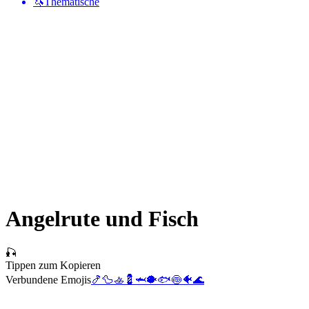
🦄
Thematische
Angelrute und Fisch
🎣
Tippen zum Kopieren
Verbundene Emojis
🍤
🦆
🚣
💈
🦈
🐡
🐟
🍥
🐠
🌊