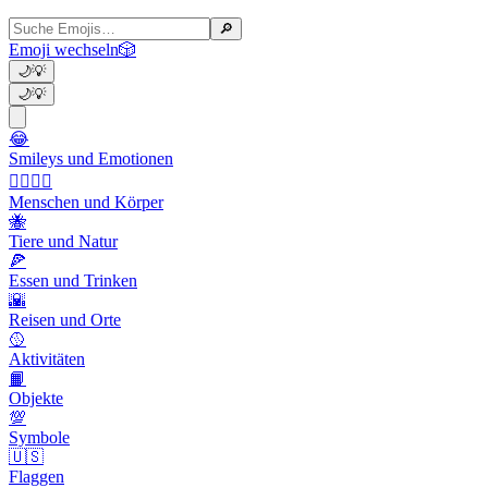
🔎
Emoji wechseln
🎲
🌙
💡
🌙
💡
😂
Smileys und Emotionen
👩‍❤️‍💋‍👨
Menschen und Körper
🐝
Tiere und Natur
🍕
Essen und Trinken
🌇
Reisen und Orte
🥎
Aktivitäten
📙
Objekte
💯
Symbole
🇺🇸
Flaggen