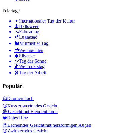
Feiertage
🎺
Internationaler Tag der Kultur
🎃
Halloween
🚴
Fahrradtag
🍂
Lugnasad
🐿
Murmeltier Tag
🎁
Weihnachten
🎄
Silvester
🌞
Tag der Sonne
🎵
Weltmusiktag
🛠
Tag der Arbeit
Populär
👍
Daumen hoch
😘
Kuss zuwerfendes Gesicht
😂
Gesicht mit Freudentränen
❤️
Rotes Herz
😍
Lächelndes Gesicht mit herzförmigen Augen
😉
Zwinkerndes Gesicht