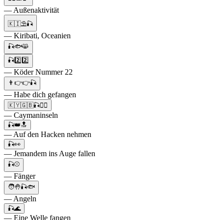
— Außenaktivität
🇰🇮⛱️🎣
— Kiribati, Oceanien
🎣🐟😸
🎣2️⃣2️⃣
— Köder Nummer 22
👨👉👉🎣
— Habe dich gefangen
🇰🇾🇬🇧🎣🏄‍♂️
— Caymaninseln
🎣👑🔝
— Auf den Hacken nehmen
🎣👀
— Jemandem ins Auge fallen
🎣⚾
— Fänger
🧑🤚🎣🐟
— Angeln
🎣🌊
— Eine Welle fangen