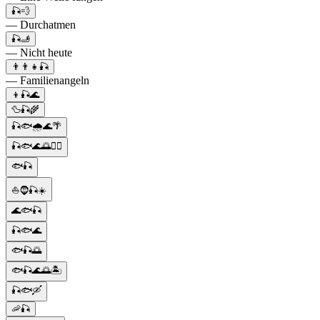
🎣💨
— Durchatmen
🎣🫸
— Nicht heute
👨‍👨‍👧🎣
— Familienangeln
👦🎣🌊
🦆🎣🌾
🎣🐟🌧️🌊🌴
🎣🐟🌊🌅🚣‍♂️
🐟🎣
⛵🧔🎣☀️
🌊🐟🎣
🎣🐟🌊
🐟🎣🌅
🐟🎣🌊🌅🏝️
🎣🐟🛶
🦐🎣