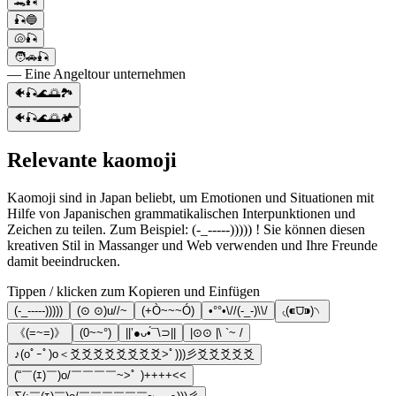
🐊🎣
🎣🔵
🐚🎣
🧑🚗🎣
— Eine Angeltour unternehmen
🐠🎣🌊🌅🏞️
🐠🎣🌊🌅🏕️
Relevante kaomoji
Kaomoji sind in Japan beliebt, um Emotionen und Situationen mit
Hilfe von Japanischen grammatikalischen Interpunktionen und
Zeichen zu teilen. Zum Beispiel: (-_-----))))) ! Sie können diesen
kreativen Stil in Massanger und Web verwenden und Ihre Freunde
damit beeindrucken.
Tippen / klicken zum Kopieren und Einfügen
(-_-----)))))
(⊙ ⊙)u//~
(+Ò~~~Ó)
•°°•\//(-_-)\\/
৻(⁌⩌⁍)৲
《(=~=)》
(0~~°)
||’●ᴗ•́¯\⊃||
|⊙⊙ |\ `~ /
♪(oﾟｰﾟ)o＜爻爻爻爻爻爻爻爻>ﾟ)))彡爻爻爻爻爻
(“￣(ｴ)￣)o/￣￣￣￣~>ﾟ )++++<<