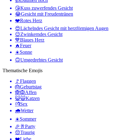
👍
Daumen hoch
😘
Kuss zuwerfendes Gesicht
😂
Gesicht mit Freudentränen
❤️
Rotes Herz
😍
Lächelndes Gesicht mit herzförmigen Augen
😉
Zwinkerndes Gesicht
💙
Blaues Herz
🔥
Feuer
☀️
Sonne
🙃
Umgedrehtes Gesicht
Thematische Emojis
🚩
Flaggen
🎂
Geburtstag
🙈🙉
Affen
😺🙀
Katzen
💏
Sex
🌧
Wetter
☀️
Sommer
🎉🥂
Party
😔
Traurig
❤️
Liebe