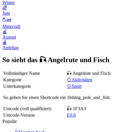
Winter
🌈
Juni
⛏🧱
Minecraft
🍎
August
🍎
Apfeltag
So sieht das 🎣 Angelrute und Fisch
Vollständiger Name
🎣 Angelrute und Fisch
Kategorie
🥎Aktivitäten
Unterkategorie
🥎Sport
So geben Sie einen Shortcode ein
:fishing_pole_and_fish:
Unicode (voll qualifiziert)
🎣 1F3A3
Unicode-Version
E0.6
Populär