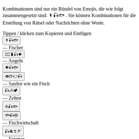
Kombinationen sind nur ein Bündel von Emojis, die wie folgt
zusammengesetzt sind: 👨🎣🐟 . Sie können Kombinationen für die
Erstellung von Rätsel oder Nachrichten ohne Worte.
Tippen / klicken zum Kopieren und Einfügen
👨🎣🐟
— Fischer
🚣‍♂️🐛🎣🐠
— Angeln
🐠🎣🐟
👄🍺👉🎣
— Saufen wie ein Fisch
🎣🎶🏕️
— Zelten
⛵🎣🐟
🐟🎣🍥
— Fischwirtschaft
🎣⛺👙🎿
— Feiertag