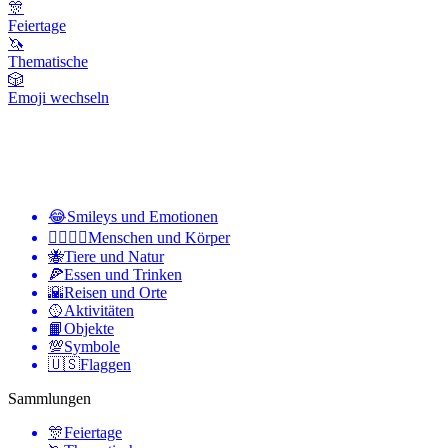
🎊
Feiertage
🦄
Thematische
🎲
Emoji wechseln
😂
Smileys und Emotionen
👩‍❤️‍💋‍👨
Menschen und Körper
🐝
Tiere und Natur
🍕
Essen und Trinken
🌇
Reisen und Orte
🥎
Aktivitäten
📙
Objekte
💯
Symbole
🇺🇸
Flaggen
Sammlungen
🎊
Feiertage