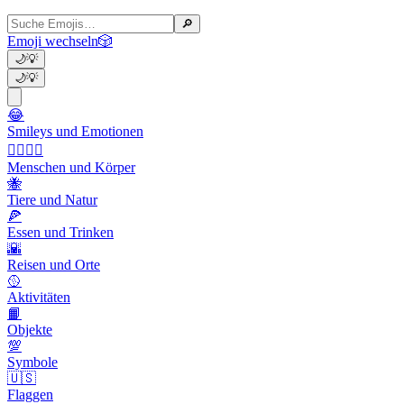
🔎
Emoji wechseln
🎲
🌙
💡
🌙
💡
😂
Smileys und Emotionen
👩‍❤️‍💋‍👨
Menschen und Körper
🐝
Tiere und Natur
🍕
Essen und Trinken
🌇
Reisen und Orte
🥎
Aktivitäten
📙
Objekte
💯
Symbole
🇺🇸
Flaggen