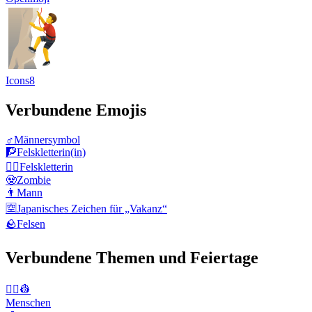
Icons8
Verbundene Emojis
♂️
Männersymbol
🧗
Felskletterin(in)
🧗‍♀️
Felskletterin
🧟
Zombie
👨
Mann
🈳
Japanisches Zeichen für „Vakanz“
🪨
Felsen
Verbundene Themen und Feiertage
👨‍✈️👷
Menschen