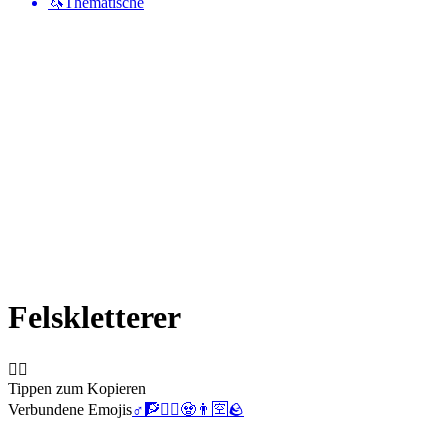
🦄
Thematische
Felskletterer
🧗‍♂️
Tippen zum Kopieren
Verbundene Emojis
♂️
🧗
🧗‍♀️
🧟
👨
🈳
🪨