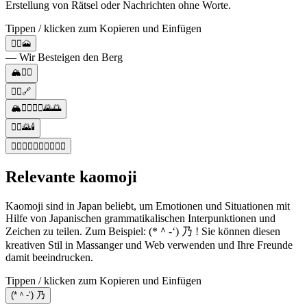
Erstellung von Rätsel oder Nachrichten ohne Worte.
Tippen / klicken zum Kopieren und Einfügen
🧗‍♂️🗻
— Wir Besteigen den Berg
🏔️🧗‍♂️
🧗‍♂️🔗
🏔️🧗‍♂️🧗‍♀️🌄🌅
🧗‍♂️🌄🕯️
🧗‍♂️🧗‍♀️🧗‍♂️🧗‍♀️🧗‍♂️
Relevante kaomoji
Kaomoji sind in Japan beliebt, um Emotionen und Situationen mit
Hilfe von Japanischen grammatikalischen Interpunktionen und
Zeichen zu teilen. Zum Beispiel: (*＾-‘) 乃 ! Sie können diesen
kreativen Stil in Massanger und Web verwenden und Ihre Freunde
damit beeindrucken.
Tippen / klicken zum Kopieren und Einfügen
(*＾-‘) 乃