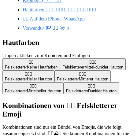
Kaomoji: (*＾-‘) 乃
Hautfarben 🧗🏾‍♂️ 🧗🏻‍♂️ 🧗🏽‍♂️ 🧗🏼‍♂️ 🧗🏿‍♂️
🧗‍♂️ Auf dem iPhone, WhatsApp
Verwandt♂️ 🧗 🧗‍♀️ 🧟 👨
Hautfarben
Tippen / klicken zum Kopieren und Einfügen
🧗‍♂️
🧗🏾‍♂️
Felskletterer
Keine Hautfarben
Felskletterer
Mittel-dunkler Hautton
🧗🏻‍♂️
🧗🏽‍♂️
Felskletterer
Heller Hautton
Felskletterer
Mittlerer Hautton
🧗🏼‍♂️
🧗🏿‍♂️
Felskletterer
Mittelheller Hautton
Felskletterer
Dunkler Hautton
Kombinationen von 🧗‍♂️ Felskletterer
Emoji
Kombinationen sind nur ein Bündel von Emojis, die wie folgt
zusammengesetzt sind: 🧗‍♂️🗻 . Sie können Kombinationen für die