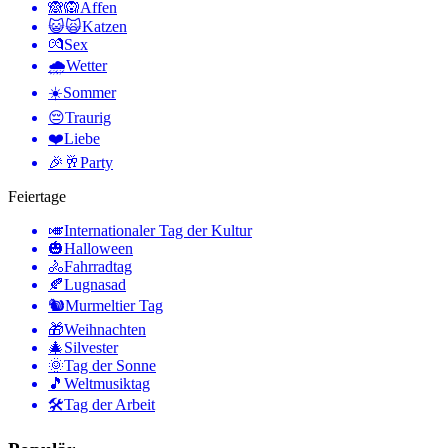
🙈🙉
Affen
😺🙀
Katzen
💏
Sex
🌧
Wetter
☀️
Sommer
😔
Traurig
❤️
Liebe
🎉🥂
Party
Feiertage
🎺
Internationaler Tag der Kultur
🎃
Halloween
🚴
Fahrradtag
🍂
Lugnasad
🐿
Murmeltier Tag
🎁
Weihnachten
🎄
Silvester
🌞
Tag der Sonne
🎵
Weltmusiktag
🛠
Tag der Arbeit