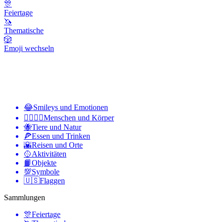
🎊
Feiertage
🦄
Thematische
🎲
Emoji wechseln
😂
Smileys und Emotionen
👩‍❤️‍💋‍👨
Menschen und Körper
🐝
Tiere und Natur
🍕
Essen und Trinken
🌇
Reisen und Orte
🥎
Aktivitäten
📙
Objekte
💯
Symbole
🇺🇸
Flaggen
Sammlungen
🎊
Feiertage