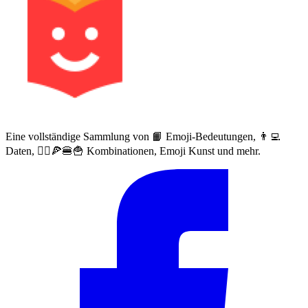
Eine vollständige Sammlung von 📙 Emoji-Bedeutungen, 👨‍💻
Daten, 🙅‍♀️🍕🍔🍟 Kombinationen, Emoji Kunst und mehr.