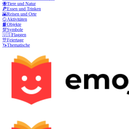
🐝
Tiere und Natur
🍕
Essen und Trinken
🌇
Reisen und Orte
🥎
Aktivitäten
📙
Objekte
💯
Symbole
🇺🇸
Flaggen
🎊
Feiertage
🦄
Thematische