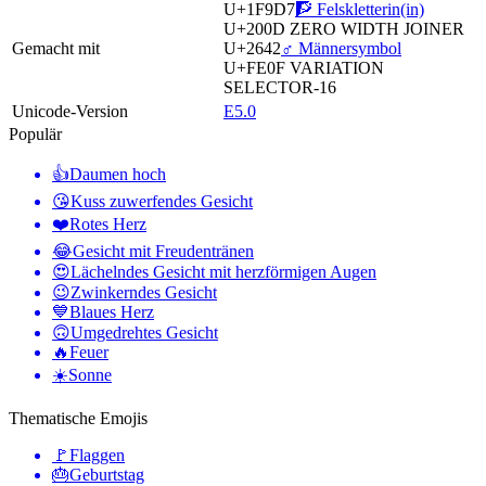
U+1F9D7
🧗 Felskletterin(in)
U+200D
ZERO WIDTH JOINER
Gemacht mit
U+2642
♂️ Männersymbol
U+FE0F
VARIATION
SELECTOR-16
Unicode-Version
E5.0
Populär
👍
Daumen hoch
😘
Kuss zuwerfendes Gesicht
❤️
Rotes Herz
😂
Gesicht mit Freudentränen
😍
Lächelndes Gesicht mit herzförmigen Augen
😉
Zwinkerndes Gesicht
💙
Blaues Herz
🙃
Umgedrehtes Gesicht
🔥
Feuer
☀️
Sonne
Thematische Emojis
🚩
Flaggen
🎂
Geburtstag