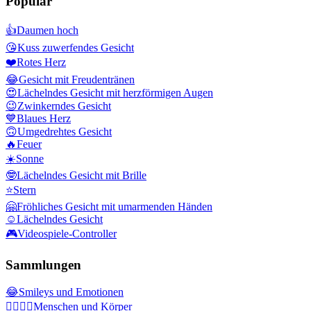
Populär
👍
Daumen hoch
😘
Kuss zuwerfendes Gesicht
❤️
Rotes Herz
😂
Gesicht mit Freudentränen
😍
Lächelndes Gesicht mit herzförmigen Augen
😉
Zwinkerndes Gesicht
💙
Blaues Herz
🙃
Umgedrehtes Gesicht
🔥
Feuer
☀️
Sonne
🤓
Lächelndes Gesicht mit Brille
⭐
Stern
🤗
Fröhliches Gesicht mit umarmenden Händen
☺️
Lächelndes Gesicht
🎮
Videospiele-Controller
Sammlungen
😂
Smileys und Emotionen
👩‍❤️‍💋‍👨
Menschen und Körper