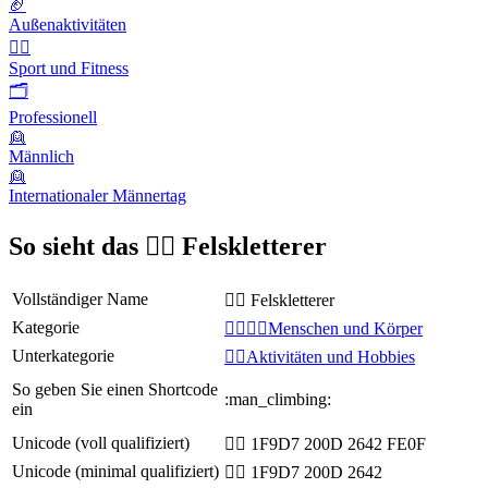
🏈
Außenaktivitäten
🤾‍♀️
Sport und Fitness
🗂
Professionell
👱
Männlich
👱
Internationaler Männertag
So sieht das 🧗‍♂️ Felskletterer
Vollständiger Name
🧗‍♂️ Felskletterer
Kategorie
👩‍❤️‍💋‍👨Menschen und Körper
Unterkategorie
💆‍♂️Aktivitäten und Hobbies
So geben Sie einen Shortcode
:man_climbing:
ein
Unicode (voll qualifiziert)
🧗‍♂️ 1F9D7 200D 2642 FE0F
Unicode (minimal qualifiziert)
🧗‍♂ 1F9D7 200D 2642