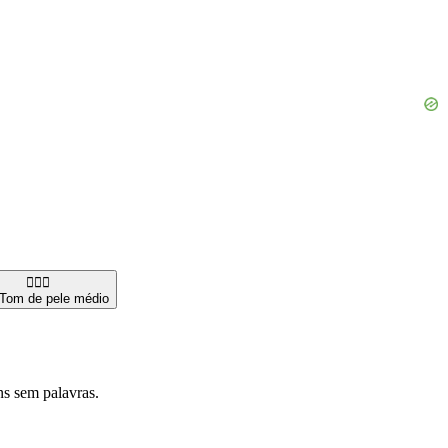
👩🏽‍⚖️
Tom de pele médio
s sem palavras.