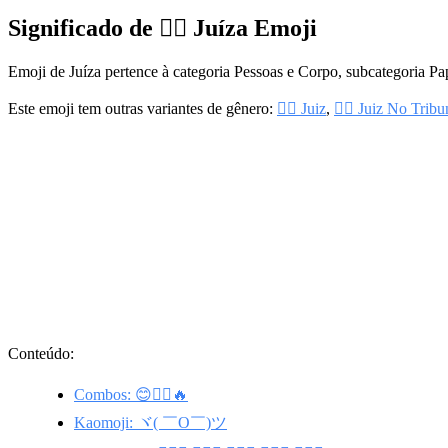
Significado de 👩‍⚖️ Juíza Emoji
Emoji de Juíza pertence à categoria Pessoas e Corpo, subcategoria P
Este emoji tem outras variantes de gênero:
👨‍⚖️ Juiz
,
🧑‍⚖️ Juiz No Tribu
Conteúdo:
Combos: 😊👩‍⚖️🔥
Kaomoji: ヾ( ￣O￣)ツ