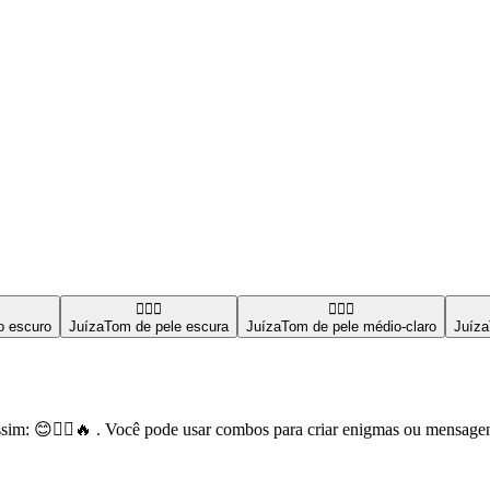
👩🏿‍⚖️
👩🏼‍⚖️
o escuro
Juíza
Tom de pele escura
Juíza
Tom de pele médio-claro
Juíza
im: 😊👩‍⚖️🔥 . Você pode usar combos para criar enigmas ou mensagen