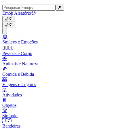
🔎
Emoji Aleatório
🎲
🌙
💡
🌙
💡
😂
Smileys e Emoções
👩‍❤️‍💋‍👨
Pessoas e Corpo
🐝
Animais e Natureza
🍕
Comida e Bebida
🌇
Viagens e Lugares
🥎
Atividades
📙
Objetos
💯
Símbolo
🇺🇸
Bandeiras