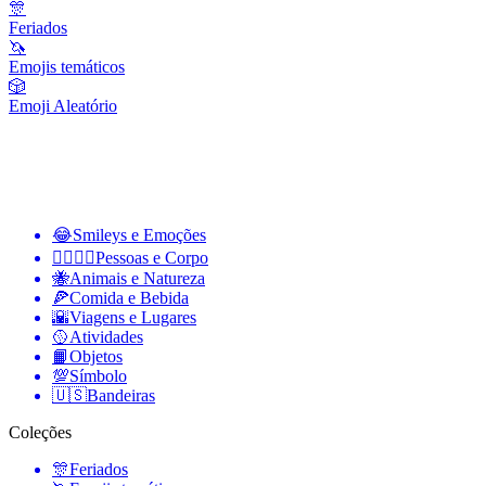
🎊
Feriados
🦄
Emojis temáticos
🎲
Emoji Aleatório
😂
Smileys e Emoções
👩‍❤️‍💋‍👨
Pessoas e Corpo
🐝
Animais e Natureza
🍕
Comida e Bebida
🌇
Viagens e Lugares
🥎
Atividades
📙
Objetos
💯
Símbolo
🇺🇸
Bandeiras
Coleções
🎊
Feriados