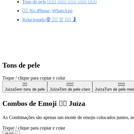
Tons de pele 👩🏻‍⚖️ 👩🏾‍⚖️ 👩🏿‍⚖️ 👩🏼‍⚖️ 👩🏽‍⚖️
👩‍⚖️ No iPhone, WhatsApp
Relacionado🧕 👨‍⚖️ 👚 🧑‍⚖️ 🤰
Tons de pele
Toque / clique para copiar e colar
👩‍⚖️
👩🏻‍⚖️
👩🏾‍⚖️
Juíza
Sem tons de pele
Juíza
Tom de pele claro
Juíza
Tom de pele mei
Combos de Emoji 👩‍⚖️ Juíza
As Combinações são apenas um monte de emojis colocados juntos, ass
Toque / clique para copiar e colar