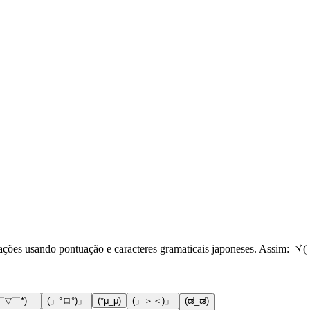
ações usando pontuação e caracteres gramaticais japoneses. Assim: ヾ
￣▽￣*)ゞ
(」°ロ°)」
(*μ_μ)
(」＞＜)」
(ಡ_ಡ)