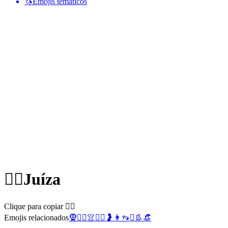
🦄
Emojis temáticos
👩‍⚖️
Juíza
Clique para copiar 👩‍⚖️
Emojis relacionados
🧕
👨‍⚖️
👚
🧑‍⚖️
🤰
👩
👡
⚖️
👢
👒