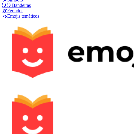
🇺🇸
Bandeiras
🎊
Feriados
🦄
Emojis temáticos