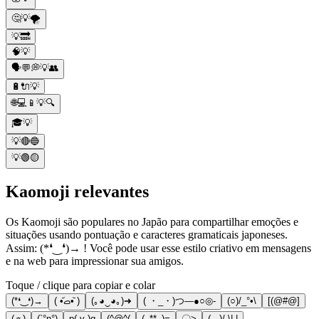
🤔💡🌪️
💡🔜
🧠💡
🗣️💬💭💡👥
🔋🔌💡
🌐💻📱💡🔍
🎓💡
💡🔴🔵
💡🟢🟡
Kaomoji relevantes
Os Kaomoji são populares no Japão para compartilhar emoções e
situações usando pontuação e caracteres gramaticais japoneses.
Assim: (*❛‿❛)→ ! Você pode usar esse estilo criativo em mensagens
e na web para impressionar sua amigos.
Toque / clique para copiar e colar
(*❛‿❛)→
( •᷄ࡇ•᷅ )
(｡◕‿◕｡)➜
( ・_・)つ―●○◎-
(○)/_°•\
[(@#@]
(☼)
(`°n°)
p(-v-)q
(^@^(
(_**_)=
〇>
(. .)/ \| |