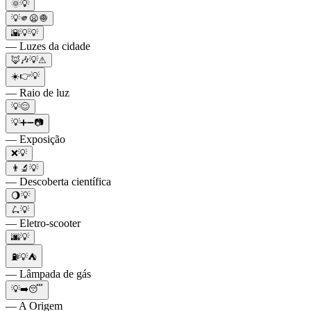
🌞💡
💡🫵😦🧅
🌇💡💡
— Luzes da cidade
🦊🎶💡⚠
☀️👉💡
— Raio de luz
💡😌
💡➕➖📷
— Exposição
❌💡
👨‍🔬💡
— Descoberta científica
🌖💡
🛴💡
— Eletro-scooter
🌆💡
⛽️💡⛺️
— Lâmpada de gás
💡➡️😴
— A Origem