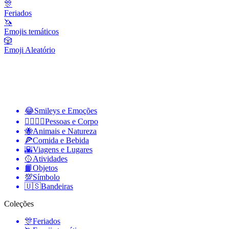
🎊
Feriados
🦄
Emojis temáticos
🎲
Emoji Aleatório
😂
Smileys e Emoções
👩‍❤️‍💋‍👨
Pessoas e Corpo
🐝
Animais e Natureza
🍕
Comida e Bebida
🌇
Viagens e Lugares
🥎
Atividades
📙
Objetos
💯
Símbolo
🇺🇸
Bandeiras
Coleções
🎊
Feriados