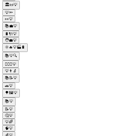
🏛️📜💡
💡🔦
👀💡
📚💼💡
🔋🔌💡
🧑‍💼💡
🌞🔥💡🏭🔋
📚💡🔍
🙋🏻‍♀️💡
💡👨‍🔬
📚📝💡
🚗💡
🌳🖼💡
📚💡
📝💡
🤔💡
💡🌈
🧠💡
💰💡