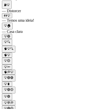
⛽💡
— Distorcer
👬💡
— Temos uma ideia!
💡🏠
— Casa clara
💡🔵
💡🔍
🧠💡🔍
🧠💡
💡🟡
💡🔦
🧠💭💡
💡🔵🟣
💡🔋
💡🟣🟡
💡🟢
💡💬💭
💡🔴🟡