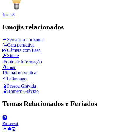
Icons8
Emojis relacionados
🚥
Semáforo horizontal
🤔
Cara pensativa
📸
Câmera com flash
🚨
Sirene
ℹ️
Fonte de informação
🧲
Íman
🚦
Semáforo vertical
⚡
Relâmpago
🫄
Pessoa Grávida
🫃
Homem Grávido
Temas Relacionados e Feriados
🅿️
Pinterest
👨‍💼🤝