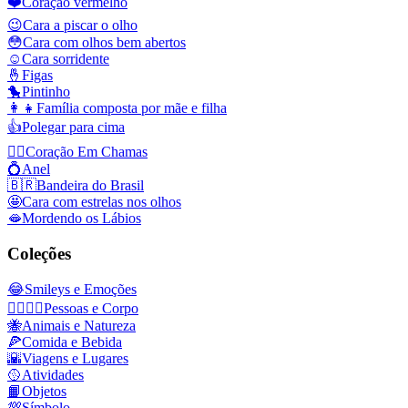
❤️
Coração vermelho
😉
Cara a piscar o olho
😳
Cara com olhos bem abertos
☺️
Cara sorridente
🤞
Figas
🐤
Pintinho
👩‍👧
Família composta por mãe e filha
👍
Polegar para cima
❤️‍🔥
Coração Em Chamas
💍
Anel
🇧🇷
Bandeira do Brasil
🤩
Cara com estrelas nos olhos
🫦
Mordendo os Lábios
Coleções
😂
Smileys e Emoções
👩‍❤️‍💋‍👨
Pessoas e Corpo
🐝
Animais e Natureza
🍕
Comida e Bebida
🌇
Viagens e Lugares
🥎
Atividades
📙
Objetos
💯
Símbolo