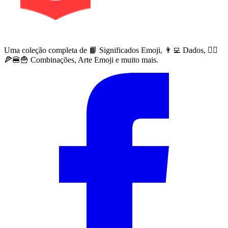
Uma coleção completa de 📙 Significados Emoji, 👨‍💻 Dados, 🙅‍♀️
🍕🍔🍟 Combinações, Arte Emoji e muito mais.