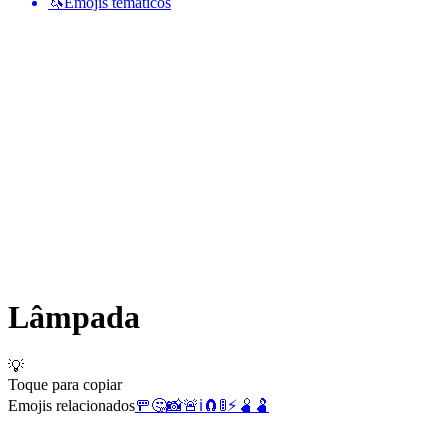
🦄
Emojis temáticos
Lâmpada
💡
Toque para copiar
Emojis relacionados
🚥
🤔
📸
🚨
ℹ️
🧲
🚦
⚡
🫄
🫃