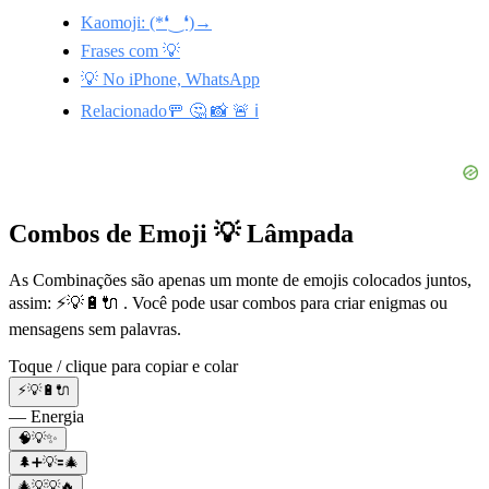
Kaomoji: (*❛‿❛)→
Frases com 💡
💡 No iPhone, WhatsApp
Relacionado🚥 🤔 📸 🚨 ℹ️
Combos de Emoji 💡 Lâmpada
As Combinações são apenas um monte de emojis colocados juntos,
assim: ⚡💡🔋🔌 . Você pode usar combos para criar enigmas ou
mensagens sem palavras.
Toque / clique para copiar e colar
⚡💡🔋🔌
— Energia
🧠💡✨
🌲➕💡🟰🎄
🎄💡💡🔥