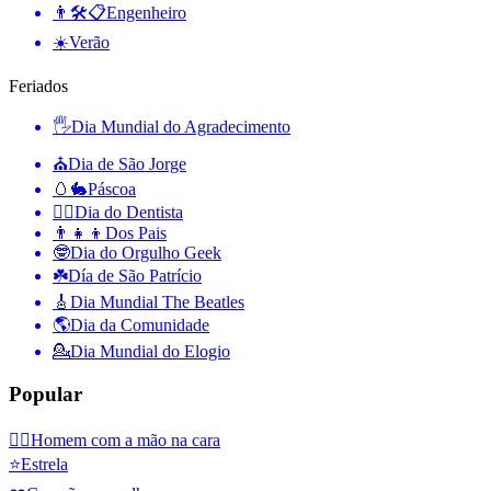
👨🛠📋
Engenheiro
☀️
Verão
Feriados
🖐
Dia Mundial do Agradecimento
⛪️
Dia de São Jorge
🥚🐇
Páscoa
👨‍⚕️
Dia do Dentista
👨‍👧‍👦
Dos Pais
🤓
Dia do Orgulho Geek
☘️
Día de São Patrício
🎸
Dia Mundial The Beatles
🌎
Dia da Comunidade
💁
Dia Mundial do Elogio
Popular
🤦‍♂️
Homem com a mão na cara
⭐
Estrela