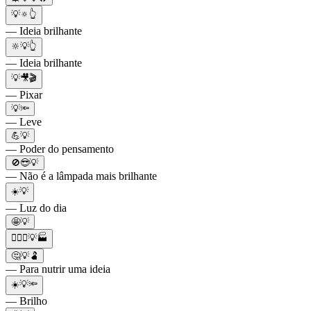
💡🔅👆
— Ideia brilhante
🔆💡👆
— Ideia brilhante
💡🎥🎬
— Pixar
💡🔦
— Leve
💪💡
— Poder do pensamento
🚫😎💡
— Não é a lâmpada mais brilhante
☀️💡
— Luz do dia
🤩💡
👷🏻‍♀️💡🏭
🤔💡🫃
— Para nutrir uma ideia
☀️💡🔦
— Brilho