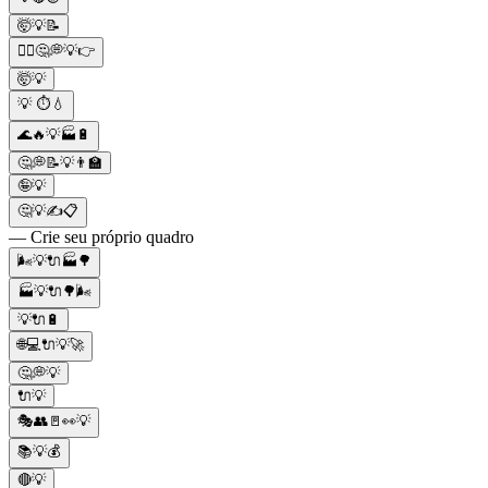
🤯💡📝
🤷‍♀️🤔💭💡👉
🤯💡
💡 ⏱💧
🌊🔥💡🏭🔋
🤔💭📝💡👨‍🏫
🤪💡
🤔💡✍📋
— Crie seu próprio quadro
🌬️💡🔌🏭🌳
🏭💡🔌🌳🌬️
💡🔌🔋
🌐💻🔌💡🚀
🤔💭💡
🔌💡
🎭👥🚪👀💡
📚💡💰
🔴💡