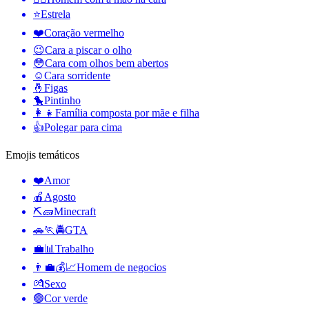
⭐
Estrela
❤️
Coração vermelho
😉
Cara a piscar o olho
😳
Cara com olhos bem abertos
☺️
Cara sorridente
🤞
Figas
🐤
Pintinho
👩‍👧
Família composta por mãe e filha
👍
Polegar para cima
Emojis temáticos
❤️
Amor
🍎
Agosto
⛏🧱
Minecraft
🚗🏃🚔
GTA
💼📊
Trabalho
👨‍💼💰📈
Homem de negocios
💏
Sexo
🟢
Cor verde