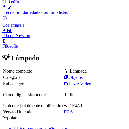
LinkedIn
👩‍💻
Dia da Solidariedade dos Jornalistas
🟡
Cor amarela
👨‍🏫
Dia de Newton
📙
Filosofia
💡 Lâmpada
Nome completo
💡 Lâmpada
Categoria
📙Objetos
Subcategoria
📸Luz e Vídeo
Como digitar shortcode
:bulb:
Unicode (totalmente qualificado)
💡 1F4A1
Versão Unicode
E0.6
Popular
🤦‍♂️
Homem com a mão na cara