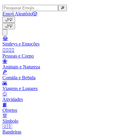
🔎
Emoji Aleatório
🎲
🌙
💡
🌙
💡
😂
Smileys e Emoções
👩‍❤️‍💋‍👨
Pessoas e Corpo
🐝
Animais e Natureza
🍕
Comida e Bebida
🌇
Viagens e Lugares
🥎
Atividades
📙
Objetos
💯
Símbolo
🇺🇸
Bandeiras