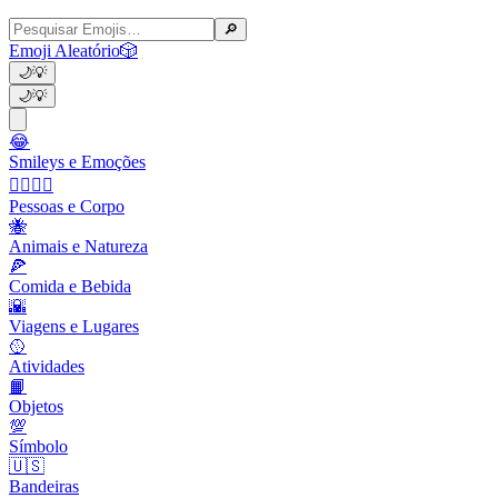
🔎
Emoji Aleatório
🎲
🌙
💡
🌙
💡
😂
Smileys e Emoções
👩‍❤️‍💋‍👨
Pessoas e Corpo
🐝
Animais e Natureza
🍕
Comida e Bebida
🌇
Viagens e Lugares
🥎
Atividades
📙
Objetos
💯
Símbolo
🇺🇸
Bandeiras