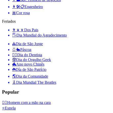
👨🛠📋
Engenheiro
🎀
Cor rosa
Feriados
👨‍👧‍👦
Dos Pais
🖐
Dia Mundial do Agradecimento
⛪️
Dia de São Jorge
🥚🐇
Páscoa
👨‍⚕️
Dia do Dentista
🤓
Dia do Orgulho Geek
🐲
Ano novo Chinês
☘️
Día de São Patrício
🌎
Dia da Comunidade
🎸
Dia Mundial The Beatles
Popular
🤦‍♂️
Homem com a mão na cara
⭐
Estrela