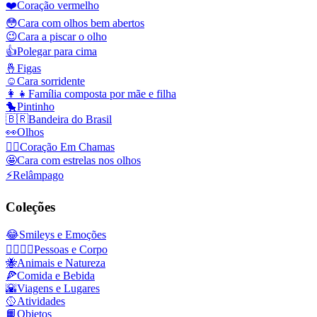
❤️
Coração vermelho
😳
Cara com olhos bem abertos
😉
Cara a piscar o olho
👍
Polegar para cima
🤞
Figas
☺️
Cara sorridente
👩‍👧
Família composta por mãe e filha
🐤
Pintinho
🇧🇷
Bandeira do Brasil
👀
Olhos
❤️‍🔥
Coração Em Chamas
🤩
Cara com estrelas nos olhos
⚡
Relâmpago
Coleções
😂
Smileys e Emoções
👩‍❤️‍💋‍👨
Pessoas e Corpo
🐝
Animais e Natureza
🍕
Comida e Bebida
🌇
Viagens e Lugares
🥎
Atividades
📙
Objetos