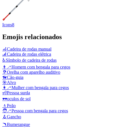
Icons8
Emojis relacionados
🦽
Cadeira de rodas manual
🦼
Cadeira de rodas elétrica
♿
Símbolo de cadeira de rodas
👨‍🦯
Homem com bengala para cegos
🦻
Orelha com aparelho auditivo
🦮
Cão-guia
🎯
Alvo
👩‍🦯
Mulher com bengala para cegos
🧏
Pessoa surda
🕶️
oculos de sol
🚶
Peão
🧑‍🦯
Pessoa com bengala para cegos
🪝
Gancho
🪃
Bumerangue