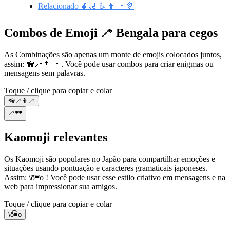
Relacionado🦽 🦼 ♿ 👨‍🦯 🦻
Combos de Emoji 🦯 Bengala para cegos
As Combinações são apenas um monte de emojis colocados juntos,
assim: 🦮🦯👨‍🦯 . Você pode usar combos para criar enigmas ou
mensagens sem palavras.
Toque / clique para copiar e colar
🦮🦯👨‍🦯
🦯🕶
Kaomoji relevantes
Os Kaomoji são populares no Japão para compartilhar emoções e
situações usando pontuação e caracteres gramaticais japoneses.
Assim: \ō͡≡o ! Você pode usar esse estilo criativo em mensagens e na
web para impressionar sua amigos.
Toque / clique para copiar e colar
\ō͡≡o