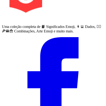
Uma coleção completa de 📙 Significados Emoji, 👨‍💻 Dados, 🙅‍♀️
🍕🍔🍟 Combinações, Arte Emoji e muito mais.