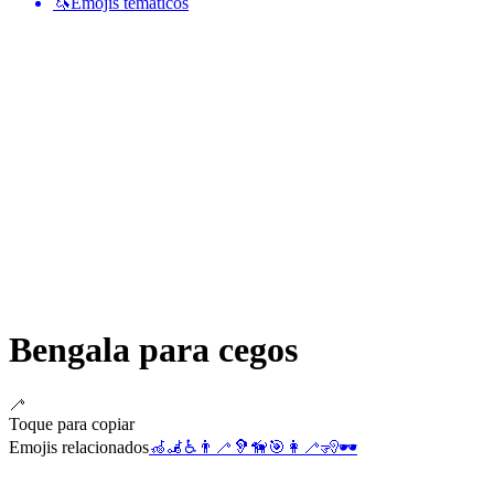
🦄
Emojis temáticos
Bengala para cegos
🦯
Toque para copiar
Emojis relacionados
🦽
🦼
♿
👨‍🦯
🦻
🦮
🎯
👩‍🦯
🧏
🕶️