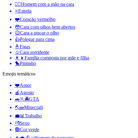
🤦‍♂️
Homem com a mão na cara
⭐
Estrela
❤️
Coração vermelho
😳
Cara com olhos bem abertos
😉
Cara a piscar o olho
👍
Polegar para cima
🤞
Figas
☺️
Cara sorridente
👩‍👧
Família composta por mãe e filha
🐤
Pintinho
Emojis temáticos
❤️
Amor
🍎
Agosto
🚗🏃🚔
GTA
⛏🧱
Minecraft
💼📊
Trabalho
💏
Sexo
🟢
Cor verde
👨‍💼💰📈
Homem de negocios