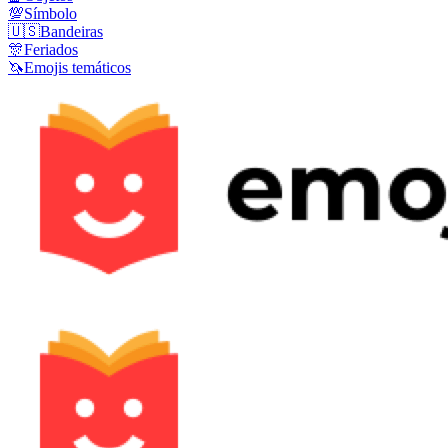
💯
Símbolo
🇺🇸
Bandeiras
🎊
Feriados
🦄
Emojis temáticos