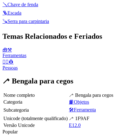
🪛
Chave de fenda
🪜
Escada
🪚
Serra para carpintaria
Temas Relacionados e Feriados
🧰⚒️
Ferramentas
👨‍✈️👷
Pessoas
🦯 Bengala para cegos
Nome completo
🦯 Bengala para cegos
Categoria
📙Objetos
🛠️Ferramenta
Subcategoria
Unicode (totalmente qualificado)
🦯 1F9AF
Versão Unicode
E12.0
Popular