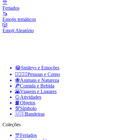
🎊
Feriados
🦄
Emojis temáticos
🎲
Emoji Aleatório
😂
Smileys e Emoções
👩‍❤️‍💋‍👨
Pessoas e Corpo
🐝
Animais e Natureza
🍕
Comida e Bebida
🌇
Viagens e Lugares
🥎
Atividades
📙
Objetos
💯
Símbolo
🇺🇸
Bandeiras
Coleções
🎊
Feriados