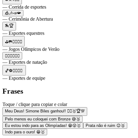
— Corrida de esportes
🎪🎶📣📯
— Cerimônia de Abertura
🏇🏆
— Esportes equestres
⛳🥅🏋️‍♀️🚴‍♂️
— Jogos Olímpicos de Verão
🤽‍♀️🏄‍♀️🏊‍♀️
— Esportes de natação
🏀⚽️🤾‍♂️⛹️‍♀️
— Esportes de equipe
Frases
Toque / clique para copiar e colar
Meu Deus! Simone Biles ganhou!! 🤸‍♀️🥇🏆💯
Pelo menos eu coloquei com Bronze 😅🥉
Eu estou indo para as Olimpíadas! 😁😜🥇
Prata não é ruim 😉🥈
Indo para o ouro! 😁🥇