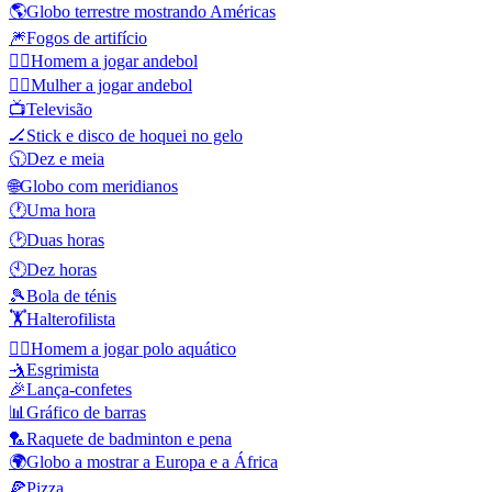
🌎
Globo terrestre mostrando Américas
🎆
Fogos de artifício
🤾‍♂️
Homem a jogar andebol
🤾‍♀️
Mulher a jogar andebol
📺
Televisão
🏒
Stick e disco de hoquei no gelo
🕥
Dez e meia
🌐
Globo com meridianos
🕐
Uma hora
🕑
Duas horas
🕙
Dez horas
🎾
Bola de ténis
🏋️
Halterofilista
🤽‍♂️
Homem a jogar polo aquático
🤺
Esgrimista
🎉
Lança-confetes
📊
Gráfico de barras
🏸
Raquete de badminton e pena
🌍
Globo a mostrar a Europa e a África
🍕
Pizza