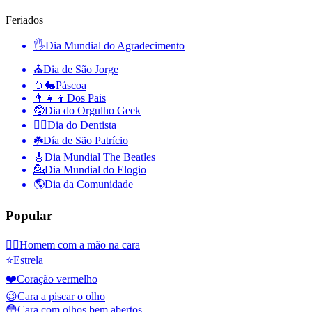
Feriados
🖐
Dia Mundial do Agradecimento
⛪️
Dia de São Jorge
🥚🐇
Páscoa
👨‍👧‍👦
Dos Pais
🤓
Dia do Orgulho Geek
👨‍⚕️
Dia do Dentista
☘️
Día de São Patrício
🎸
Dia Mundial The Beatles
💁
Dia Mundial do Elogio
🌎
Dia da Comunidade
Popular
🤦‍♂️
Homem com a mão na cara
⭐
Estrela
❤️
Coração vermelho
😉
Cara a piscar o olho
😳
Cara com olhos bem abertos