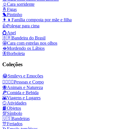
☺️
Cara sorridente
🤞
Figas
🐤
Pintinho
👩‍👧
Família composta por mãe e filha
👍
Polegar para cima
💍
Anel
🇧🇷
Bandeira do Brasil
🤩
Cara com estrelas nos olhos
🫦
Mordendo os Lábios
🦋
Borboleta
Coleções
😂
Smileys e Emoções
👩‍❤️‍💋‍👨
Pessoas e Corpo
🐝
Animais e Natureza
🍕
Comida e Bebida
🌇
Viagens e Lugares
🥎
Atividades
📙
Objetos
💯
Símbolo
🇺🇸
Bandeiras
🎊
Feriados
🦄
Emojis temáticos