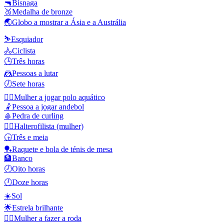
🔫
Bisnaga
🥉
Medalha de bronze
🌏
Globo a mostrar a Ásia e a Austrália
⛷️
Esquiador
🚴
Ciclista
🕒
Três horas
🤼
Pessoas a lutar
🕖
Sete horas
🤽‍♀️
Mulher a jogar polo aquático
🤾
Pessoa a jogar andebol
🥌
Pedra de curling
🏋️‍♀️
Halterofilista (mulher)
🕞
Três e meia
🏓
Raquete e bola de ténis de mesa
🏦
Banco
🕗
Oito horas
🕛
Doze horas
☀️
Sol
🌟
Estrela brilhante
🤸‍♀️
Mulher a fazer a roda