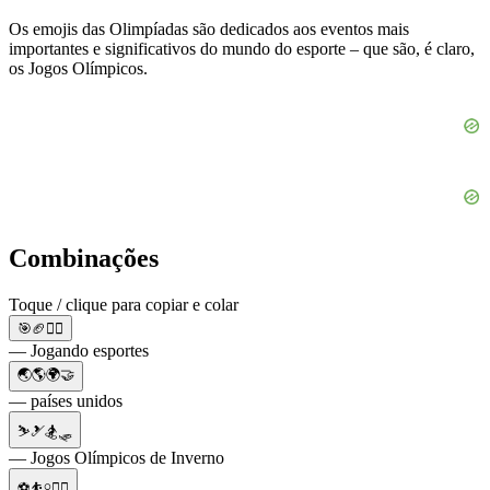
Os emojis das Olimpíadas são dedicados aos eventos mais
importantes e significativos do mundo do esporte – que são, é claro,
os Jogos Olímpicos.
Combinações
Toque / clique para copiar e colar
🎯🏈🤾‍♀️
— Jogando esportes
🌏🌎🌍🤝
— países unidos
⛷🎿🏂🛷
— Jogos Olímpicos de Inverno
⚽️⛹️‍♀️🏃‍♀️