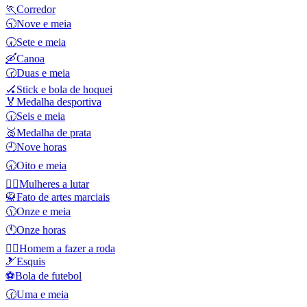
🏃
Corredor
🕤
Nove e meia
🕢
Sete e meia
🛶
Canoa
🕝
Duas e meia
🏑
Stick e bola de hoquei
🏅
Medalha desportiva
🕡
Seis e meia
🥈
Medalha de prata
🕘
Nove horas
🕣
Oito e meia
🤼‍♀️
Mulheres a lutar
🥋
Fato de artes marciais
🕦
Onze e meia
🕚
Onze horas
🤸‍♂️
Homem a fazer a roda
🎿
Esquis
⚽
Bola de futebol
🕜
Uma e meia