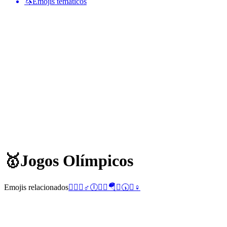
🦄
Emojis temáticos
🥇
Jogos Olímpicos
Emojis relacionados
🏋️‍♂️
🎈
♂️
🕕
🏊‍♀️
🪂
🏐
🕠
🤸
♀️