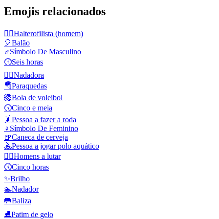
Emojis relacionados
🏋️‍♂️
Halterofilista (homem)
🎈
Balão
♂️
Símbolo De Masculino
🕕
Seis horas
🏊‍♀️
Nadadora
🪂
Paraquedas
🏐
Bola de voleibol
🕠
Cinco e meia
🤸
Pessoa a fazer a roda
♀️
Símbolo De Feminino
🍺
Caneca de cerveja
🤽
Pessoa a jogar polo aquático
🤼‍♂️
Homens a lutar
🕔
Cinco horas
✨
Brilho
🏊
Nadador
🥅
Baliza
⛸️
Patim de gelo