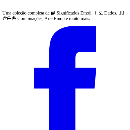
Uma coleção completa de 📙 Significados Emoji, 👨‍💻 Dados, 🙅‍♀️
🍕🍔🍟 Combinações, Arte Emoji e muito mais.