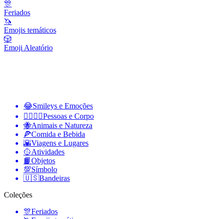
🎊
Feriados
🦄
Emojis temáticos
🎲
Emoji Aleatório
😂
Smileys e Emoções
👩‍❤️‍💋‍👨
Pessoas e Corpo
🐝
Animais e Natureza
🍕
Comida e Bebida
🌇
Viagens e Lugares
🥎
Atividades
📙
Objetos
💯
Símbolo
🇺🇸
Bandeiras
Coleções
🎊
Feriados