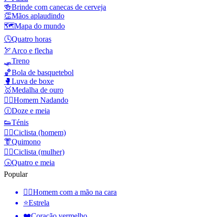
🍻
Brinde com canecas de cerveja
👏
Mãos aplaudindo
🗺️
Mapa do mundo
🕓
Quatro horas
🏹
Arco e flecha
🛷
Treno
🏀
Bola de basquetebol
🥊
Luva de boxe
🥇
Medalha de ouro
🏊‍♂️
Homem Nadando
🕧
Doze e meia
👟
Ténis
🚴‍♂️
Ciclista (homem)
👘
Quimono
🚴‍♀️
Ciclista (mulher)
🕟
Quatro e meia
Popular
🤦‍♂️
Homem com a mão na cara
⭐
Estrela
❤️
Coração vermelho