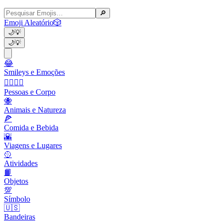
🔎
Emoji Aleatório
🎲
🌙
💡
🌙
💡
😂
Smileys e Emoções
👩‍❤️‍💋‍👨
Pessoas e Corpo
🐝
Animais e Natureza
🍕
Comida e Bebida
🌇
Viagens e Lugares
🥎
Atividades
📙
Objetos
💯
Símbolo
🇺🇸
Bandeiras