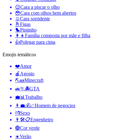
😉
Cara a piscar o olho
😳
Cara com olhos bem abertos
☺️
Cara sorridente
🤞
Figas
🐤
Pintinho
👩‍👧
Família composta por mãe e filha
👍
Polegar para cima
Emojis temáticos
❤️
Amor
🍎
Agosto
⛏🧱
Minecraft
🚗🏃🚔
GTA
💼📊
Trabalho
👨‍💼💰📈
Homem de negocios
💏
Sexo
👨🛠📋
Engenheiro
🟢
Cor verde
☀️
Verão