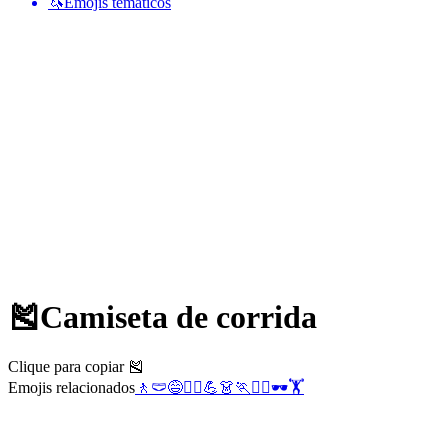
🦄
Emojis temáticos
🎽
Camiseta de corrida
Clique para copiar 🎽
Emojis relacionados
🚶
🩲
😅
🏃‍♀️
💪
👗
🏃
🏃‍♂️
🕶️
🏋️