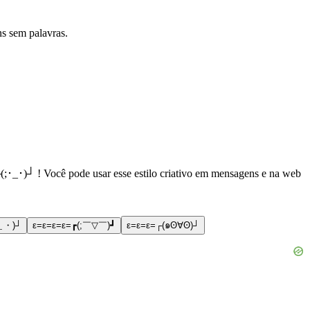
s sem palavras.
(;･_･)┘ ! Você pode usar esse estilo criativo em mensagens e na web
＿・)┘
ε=ε=ε=ε=┏(;￣▽￣)┛
ε=ε=ε=┌(๑ʘ∀ʘ)┘