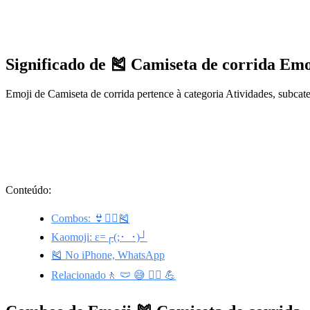
Significado de 🎽 Camiseta de corrida Emo
Emoji de Camiseta de corrida pertence à categoria Atividades, subca
Conteúdo:
Combos: 👙🏊‍♂️🎽
Kaomoji: ε=┌(;･_･)┘
🎽 No iPhone, WhatsApp
Relacionado🚶 🩲 😅 🏃‍♀️ 💪