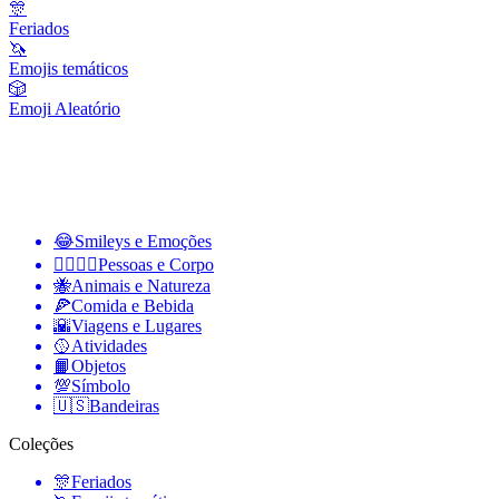
🎊
Feriados
🦄
Emojis temáticos
🎲
Emoji Aleatório
😂
Smileys e Emoções
👩‍❤️‍💋‍👨
Pessoas e Corpo
🐝
Animais e Natureza
🍕
Comida e Bebida
🌇
Viagens e Lugares
🥎
Atividades
📙
Objetos
💯
Símbolo
🇺🇸
Bandeiras
Coleções
🎊
Feriados