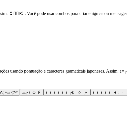
im: 👙🏊‍♂️🎽 . Você pode usar combos para criar enigmas ou mensagen
ções usando pontuação e caracteres gramaticais japoneses. Assim: ε=┌
₍ ᕕ(´◓⌓◔)ᕗ⁾⁾
三┏ ( ˘ω˘ )┛
ε=ε=ε=ε=ε=ε=┌(;￣◇￣)┘
ε=ε=ε=ε=ε=┌(； ・