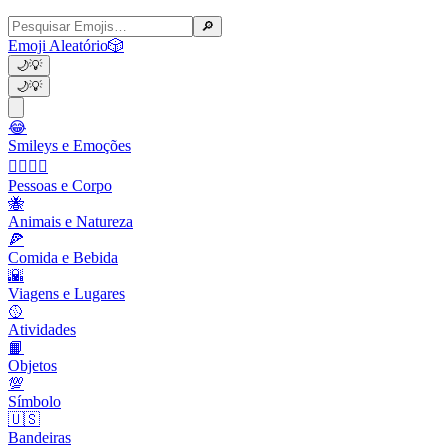
🔎
Emoji Aleatório
🎲
🌙
💡
🌙
💡
😂
Smileys e Emoções
👩‍❤️‍💋‍👨
Pessoas e Corpo
🐝
Animais e Natureza
🍕
Comida e Bebida
🌇
Viagens e Lugares
🥎
Atividades
📙
Objetos
💯
Símbolo
🇺🇸
Bandeiras