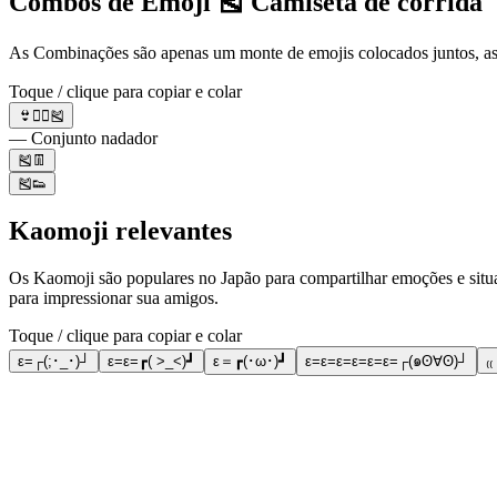
Combos de Emoji 🎽 Camiseta de corrida
As Combinações são apenas um monte de emojis colocados juntos, ass
Toque / clique para copiar e colar
👙🏊‍♂️🎽
— Conjunto nadador
🎽👖
🎽👟
Kaomoji relevantes
Os Kaomoji são populares no Japão para compartilhar emoções e situa
para impressionar sua amigos.
Toque / clique para copiar e colar
ε=┌(;･_･)┘
ε=ε=┏( >_<)┛
ε＝┏(･ω･)┛
ε=ε=ε=ε=ε=ε=┌(๑ʘ∀ʘ)┘
₍