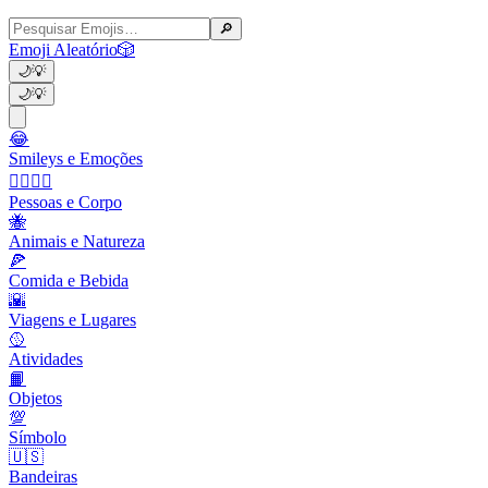
🔎
Emoji Aleatório
🎲
🌙
💡
🌙
💡
😂
Smileys e Emoções
👩‍❤️‍💋‍👨
Pessoas e Corpo
🐝
Animais e Natureza
🍕
Comida e Bebida
🌇
Viagens e Lugares
🥎
Atividades
📙
Objetos
💯
Símbolo
🇺🇸
Bandeiras