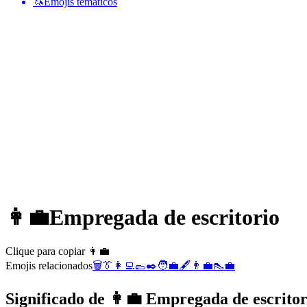
🦄
Emojis temáticos
👩‍💼
Empregada de escritorio
Clique para copiar 👩‍💼
Emojis relacionados
🗑️
👔
👩‍💻
🥿
✒️
🧑‍💼
🖋️
👨‍💼
👠
💼
Significado de 👩‍💼 Empregada de escrito