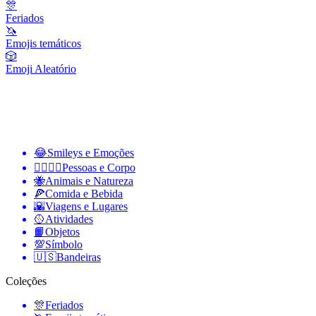
🎊
Feriados
🦄
Emojis temáticos
🎲
Emoji Aleatório
😂
Smileys e Emoções
👩‍❤️‍💋‍👨
Pessoas e Corpo
🐝
Animais e Natureza
🍕
Comida e Bebida
🌇
Viagens e Lugares
🥎
Atividades
📙
Objetos
💯
Símbolo
🇺🇸
Bandeiras
Coleções
🎊
Feriados