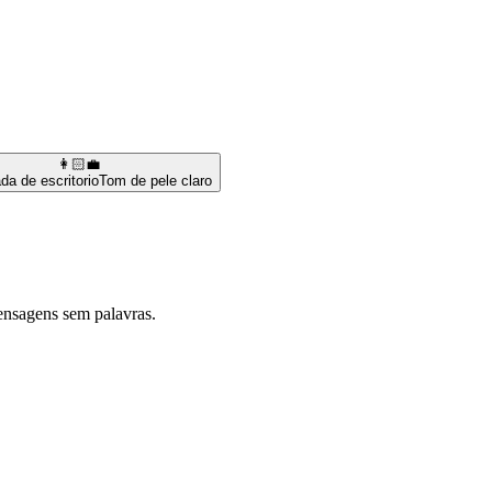
👩🏻‍💼
a de escritorio
Tom de pele claro
ensagens sem palavras.