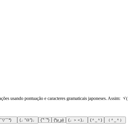
ações usando pontuação e caracteres gramaticais japoneses. Assim: ヾ
￣▽￣*)ゞ
(」°ロ°)」
(͡ ° ͡ °)
(*μ_μ)
(」＞＜)」
(＾_＾)
（＾_＾）