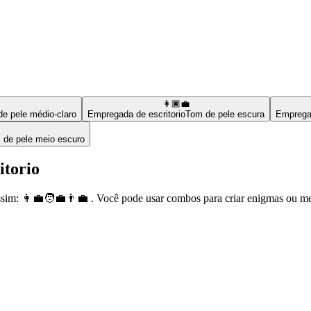
👩🏿‍💼
e pele médio-claro
Empregada de escritorio
Tom de pele escura
Empregad
 de pele meio escuro
itorio
im: 👩‍💼🧑‍💼👨‍💼 . Você pode usar combos para criar enigmas ou m