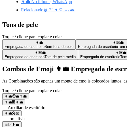
👩‍💼 No iPhone, WhatsApp
Relacionado🗑️ 👔 👩‍💻 🥿 ✒️
Tons de pele
Toque / clique para copiar e colar
👩‍💼
👩🏼‍💼
Empregada de escritorio
Sem tons de pele
Empregada de escritorio
Tom d
👩🏽‍💼
👩🏾‍💼
Empregada de escritorio
Tom de pele médio
Empregada de escritorio
Tom
Combos de Emoji 👩‍💼 Empregada de escr
As Combinações são apenas um monte de emojis colocados juntos, ass
Toque / clique para copiar e colar
👩‍💼🧑‍💼👨‍💼
👨‍💼🏢👩‍💼
— Auxiliar de escritório
👩‍💼🎤📖
— Jornalista
📅📈👩‍💼