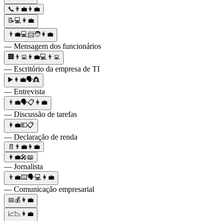
📞👨‍💼👩‍💼
📝💻👩‍💼
👨‍💼💻📨🧑👩‍💼
— Mensagem dos funcionários
🏢👨‍💻👩‍💼💻👨‍💻
— Escritório da empresa de TI
▶️👩‍💼🗣👸
— Entrevista
👨‍💼🗣📋👩‍💼
— Discussão de tarefas
👩‍💼💶📋
— Declaração de renda
📄👨‍💼👩‍💼
👩‍💼🎤📖
— Jornalista
👨‍💼⌨️🗣💻👩‍💼
— Comunicação empresarial
📅💰👩‍💼
📈📉👩‍💼