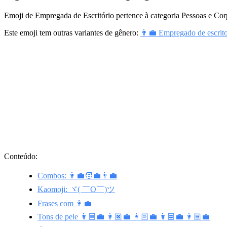
Emoji de Empregada de Escritório pertence à categoria Pessoas e Cor
Este emoji tem outras variantes de gênero:
👨‍💼 Empregado de escrito
Conteúdo:
Combos: 👩‍💼🧑‍💼👨‍💼
Kaomoji: ヾ( ￣O￣)ツ
Frases com 👩‍💼
Tons de pele 👩🏼‍💼 👩🏿‍💼 👩🏻‍💼 👩🏽‍💼 👩🏾‍💼