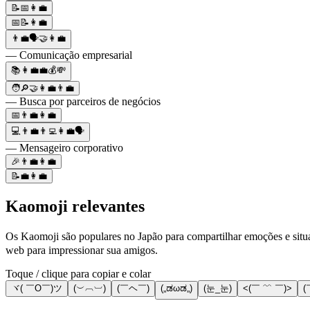
📝📅👩‍💼
📅📝👩‍💼
👨‍💼🗣🤝👩‍💼
— Comunicação empresarial
📚👩‍💼💼💰💸
🧑🔎🤝👩‍💼👨‍💼
— Busca por parceiros de negócios
📅👨‍💼👩‍💼
💻👨‍💼👨‍💻👩‍💼🗣
— Mensageiro corporativo
🎉👨‍💼👩‍💼
📝💼👩‍💼
Kaomoji relevantes
Os Kaomoji são populares no Japão para compartilhar emoções e situ
web para impressionar sua amigos.
Toque / clique para copiar e colar
ヾ( ￣O￣)ツ
(︶︹︺)
(￣ヘ￣)
(„ಡωಡ„)
(눈_눈)
<(￣ ﹌ ￣)>
(