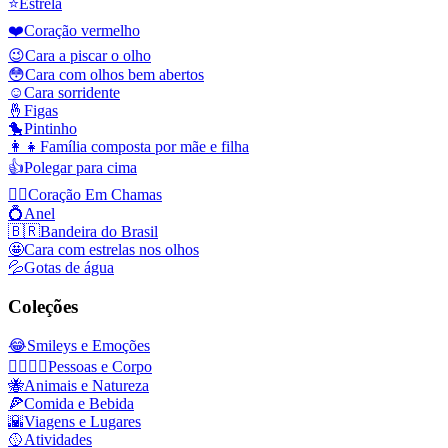
⭐
Estrela
❤️
Coração vermelho
😉
Cara a piscar o olho
😳
Cara com olhos bem abertos
☺️
Cara sorridente
🤞
Figas
🐤
Pintinho
👩‍👧
Família composta por mãe e filha
👍
Polegar para cima
❤️‍🔥
Coração Em Chamas
💍
Anel
🇧🇷
Bandeira do Brasil
🤩
Cara com estrelas nos olhos
💦
Gotas de água
Coleções
😂
Smileys e Emoções
👩‍❤️‍💋‍👨
Pessoas e Corpo
🐝
Animais e Natureza
🍕
Comida e Bebida
🌇
Viagens e Lugares
🥎
Atividades