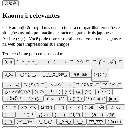
😕🤯😖
Kaomoji relevantes
Os Kaomoji são populares no Japão para compartilhar emoções e
situações usando pontuação e caracteres gramaticais japoneses.
Assim: (•‿•) ! Você pode usar esse estilo criativo em mensagens e
na web para impressionar sua amigos.
Toque / clique para copiar e colar
(•‿•)
^﹏^
^_^
(⊙_⊙)
(⊙﹏⊙)
¯\_ (ツ) _/¯
¯\_༼ ಥ ‿ ಥ ༽_/¯
ಠ_ʖಠ
¯\_( ͡° ͜ʖ ͡°)_/¯
_ _\_(⊙_⊙)\\_/
¯\(◉‿◉)/¯
( ཀ ʖ̯ ཀ)
（(●__●)
¯\_( ͡❛ ͜ʖ ͡❛)_/¯
( o w o)
-_☆
¯\_( ͡◕ ͜ʖ ͡◕)_/¯
¯\\_(ツ)_/¯
ɿ(｡･ɜ･)ɾⓌⓗⓨ?
(o_O)
( ╹▽╹ )
(*-*)
×͜×
(`^`) t
( ´･֊･` )
¯\_ȌᴥȌ_/¯
¯\(º_o)/¯
:(´◦ω◦｀):ﾟﾟ
\_(°-°)_/
̄ \_(ಠ_ಠ)_/ ̄
{■_■
(/ ÷_÷\)
.•°(▪~▪)°•.
Σ(°ロ°)
(°¬°)
(•ˋ _ ˊ•)
(◺◿)
[•.•ิ]
¯\(°_o)/¯
(- _ -)
╰（‵□′）╯
┐( ∵ )┌
(¬_¬ )
( ͡°Ĺ̯ ͡° )
( ´･･)ﾉ(._.`)
/(ö)/
( °-°)
(っ˘̩__˘̩)っ
¯\_ಠ_ಠ_/¯
\_(•-•)_/
◑__◐
(??_??)?
(¯(●●)¯)