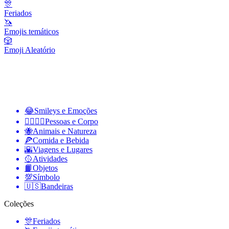
🎊
Feriados
🦄
Emojis temáticos
🎲
Emoji Aleatório
😂
Smileys e Emoções
👩‍❤️‍💋‍👨
Pessoas e Corpo
🐝
Animais e Natureza
🍕
Comida e Bebida
🌇
Viagens e Lugares
🥎
Atividades
📙
Objetos
💯
Símbolo
🇺🇸
Bandeiras
Coleções
🎊
Feriados