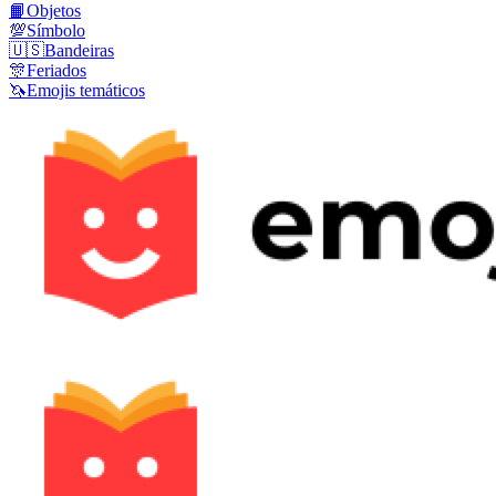
📙
Objetos
💯
Símbolo
🇺🇸
Bandeiras
🎊
Feriados
🦄
Emojis temáticos