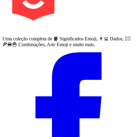
Uma coleção completa de 📙 Significados Emoji, 👨‍💻 Dados, 🙅‍♀️
🍕🍔🍟 Combinações, Arte Emoji e muito mais.