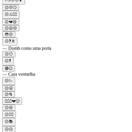
😕🤨🙄
😕⚠️🤷‍♂️
😕💔😢
😕😲😔
😳😕
😕❓🚪
— Domb como uma porta
😕😶
😕❓
🔴😕
— Cara vermelha
😕📉
😕😤
😕🌀
🤷🏻‍♀️💔😕
😕😒
😕🤷‍♂️
😕📚
😕😑