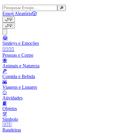
🔎
Emoji Aleatório
🎲
🌙
💡
🌙
💡
😂
Smileys e Emoções
👩‍❤️‍💋‍👨
Pessoas e Corpo
🐝
Animais e Natureza
🍕
Comida e Bebida
🌇
Viagens e Lugares
🥎
Atividades
📙
Objetos
💯
Símbolo
🇺🇸
Bandeiras