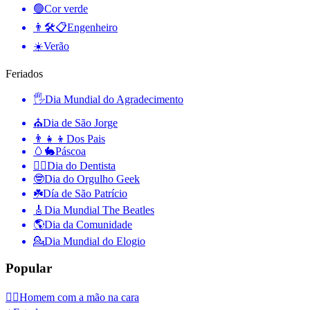
🟢
Cor verde
👨🛠📋
Engenheiro
☀️
Verão
Feriados
🖐
Dia Mundial do Agradecimento
⛪️
Dia de São Jorge
👨‍👧‍👦
Dos Pais
🥚🐇
Páscoa
👨‍⚕️
Dia do Dentista
🤓
Dia do Orgulho Geek
☘️
Día de São Patrício
🎸
Dia Mundial The Beatles
🌎
Dia da Comunidade
💁
Dia Mundial do Elogio
Popular
🤦‍♂️
Homem com a mão na cara