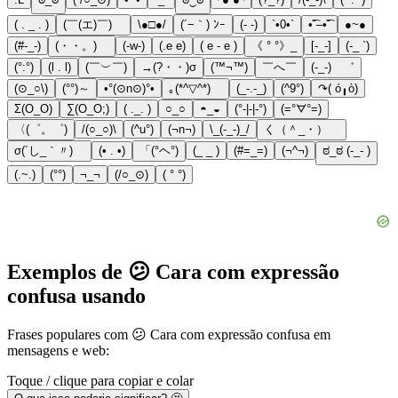
( . _ . )
(￣(エ)￣)ゞ
\●□●/
(´−｀) ﾝｰ
(- -)
`•0•`
•͡˘–•͡˘
●~●
(#-_-)
(・・。)ゞ
(-w-)
(.e e)
( e - e )
《 ° °》_
[-_-]
(-_ `)
(°:°)
(l . l)
(￣︶￣)
→(?・・)σ
(™¬™)
￣へ￣
(-_-)ゞ゛
(⊙_○\)
(°°)～
•°(⊙n⊙)°•
｡(*^▽^*)ゞ
(_-.-_)
(^9°)
↷( ó╻ò)
Σ(O_O)
∑(O_O;)
( ._. )
○_○
◓_◒
(°-|-|-°)
(=°ᗊ°=)
〈(゜。゜)
/(○_○)\
(^u°)
(¬n¬)
\_(-_-)_/
く（＾_・）ゝ
σ(´し_｀〃)ゞ
(• . •)
「(°ヘ°)
(_ _ )
(#=_=)
(¬^¬)
ಠ_ಠ (-_- )
(.~.)
(°°)
¬_¬
(/○_⊙)
( ° °)
Exemplos de 😕 Cara com expressão
confusa usando
Frases populares com 😕 Cara com expressão confusa em
mensagens e web:
Toque / clique para copiar e colar