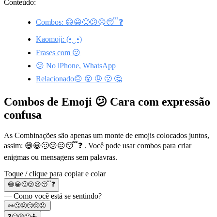
Conteúdo:
Combos: 😄😀🙂😕☹️😴❓
Kaomoji: (•‿•)
Frases com 😕
😕 No iPhone, WhatsApp
Relacionado🙃 😵 🤨 🙁 🤔
Combos de Emoji 😕 Cara com expressão
confusa
As Combinações são apenas um monte de emojis colocados juntos,
assim: 😄😀🙂😕☹️😴❓ . Você pode usar combos para criar
enigmas ou mensagens sem palavras.
Toque / clique para copiar e colar
😄😀🙂😕☹️😴❓
— Como você está se sentindo?
👀😕🤬😕🥺😡
❓🙄🤨😕🤷