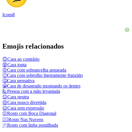
Icons8
Emojis relacionados
🙃
Cara ao contrário
😵
Cara tonta
🤨
Cara com sobrancelha arqueada
🙁
Cara com sobrolho ligeiramente franzido
🤔
Cara pensativa
😬
Cara de desagrado mostrando os dentes
🙋
Pessoa com a mão levantada
😐
Cara neutra
😒
Cara pouco divertida
😑
Cara sem expressão
🫤
Rosto com Boca Diagonal
😶‍🌫️
Rosto Nas Nuvens
🫥
Rosto com linha pontilhada