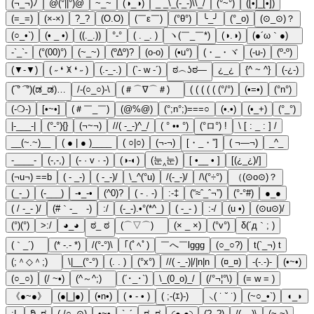
(¬_¬)ﾉ
@(°||°)@
~_~
(◑_◑)
_ _\_(-_-)\\_/
(°~°)
([•]_[•])
(=_=)
(×-×)
?_?
(O.O)
(￣ε￣)
(°θ°)
╰_╯
(°_o)
(⊙_⊙)？
(○_•`)
(• _ •)
((._.))
°-°
( . _. )
ヽ(￣_￣*)
(◑.◑)
(●´ω｀●)ゞ
-`_`-
(°(00)°)
(~_~)
(º∆º)?
(o-o)
(•u°)
(・_・ヾ
(-u-)
(º-º)
(▼-▼)
( ˶ ❛ ꁞ ❛ ˶ )
(.-_-.)
(`- w -´)
ಠ︵ʖಠ―
¿_¿
{^ ~ ^}
(-¿-)
(͡ ° ͡ °)(ಡ_ಡ)…
/-(○_○)-\
(＃⌒∇⌒＃)ゞ
( ( ( ( ( (°/°)
(•=•)
(°n°)
(-❍-)
[•~•]
(＃￣_￣)
(@%@)
(°;n°;)===○
(•.•)
(•_+)
(°_°)
|-___-|
(°-°){}
(¬~¬)
//( -_-)^_/
( ° •• °)
(°ロ°) !
\ [ : _ : ] /
__(~.~)__
( ● | ● )____
( ○|○)
(¬-¬)
[・_・”]
( ¬—¬)
_^_
-____-
(-,-,)
(- · v · -)
(◑-◐)
(눈‸눈)
[ •__ • ]
[(¿_¿)/]
(¬u¬) ==b
( - _-)
( -_-)/
\_^(°u)
/(-_-)/
/\(°÷°)
（(⊙o⊙)？
(_-_)
(-___)
-•_-•
(^0)?
( - . -)
:-‡
(“≈ˆ_ˆ¬”)
(°-°#)
●_●
( / -_- )/
(#｀-_ゝ-)
:/
(-_-).•°(*^_)
( -_- )
:-/
(u •)
(⊙u⊙)/
(°)(°)
>:/
◕_◕
ಠ_ ಠ
(⌒▽⌒)ゞ
(× _ ×)
(°v°)
δ(´д｀; )
(｀_´)ゞ
(* -.- *)
/(°-°)\
｢(ﾟﾍﾟ)
￣へ￣lggg
(○_○?)
t(`_¬) t
(;＾◇＾;)ゝ
\|__(°-°)
(. . )
(°x°)
//( -_-)|/|n|n
(¤_¤)
-(-.-)-
(•~•)
(○_○)
(/ ~•)
(^～^;)ゞ
(´･_･`)
\_(0_o)_/
(/°¬¦°\)
(= w = )
《●~●》
(●|_|●)
(•n•)
( • - • )
( ;-(ｴ)-)ゞ
⸜( ˙ ˘ ˙)
(~○_•`)
◖_◗
:L
ಠಿ_ಠ
( /○_⊙)
•~•
`_´
ಠ‿ಠ
◜● ●◝
(?_?)
/(-_-)\
(~.~)