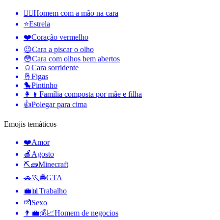
🤦‍♂️
Homem com a mão na cara
⭐
Estrela
❤️
Coração vermelho
😉
Cara a piscar o olho
😳
Cara com olhos bem abertos
☺️
Cara sorridente
🤞
Figas
🐤
Pintinho
👩‍👧
Família composta por mãe e filha
👍
Polegar para cima
Emojis temáticos
❤️
Amor
🍎
Agosto
⛏🧱
Minecraft
🚗🏃🚔
GTA
💼📊
Trabalho
💏
Sexo
👨‍💼💰📈
Homem de negocios