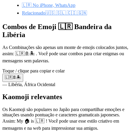
🇱🇷 No iPhone, WhatsApp
Relacionado🇺🇸 🇸🇱 🇨🇮 🇬🇳
Combos de Emoji 🇱🇷 Bandeira da
Libéria
As Combinações são apenas um monte de emojis colocados juntos,
assim: 🇱🇷🚢🏝️ . Você pode usar combos para criar enigmas ou
mensagens sem palavras.
Toque / clique para copiar e colar
🇱🇷🚢🏝️
— Libéria, África Ocidental
Kaomoji relevantes
Os Kaomoji são populares no Japão para compartilhar emoções e
situações usando pontuação e caracteres gramaticais japoneses.
Assim: My 🏠 is 🇱🇷 ! Você pode usar esse estilo criativo em
mensagens e na web para impressionar sua amigos.