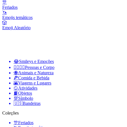
🎊
Feriados
🦄
Emojis temáticos
🎲
Emoji Aleatório
😂
Smileys e Emoções
👩‍❤️‍💋‍👨
Pessoas e Corpo
🐝
Animais e Natureza
🍕
Comida e Bebida
🌇
Viagens e Lugares
🥎
Atividades
📙
Objetos
💯
Símbolo
🇺🇸
Bandeiras
Coleções
🎊
Feriados