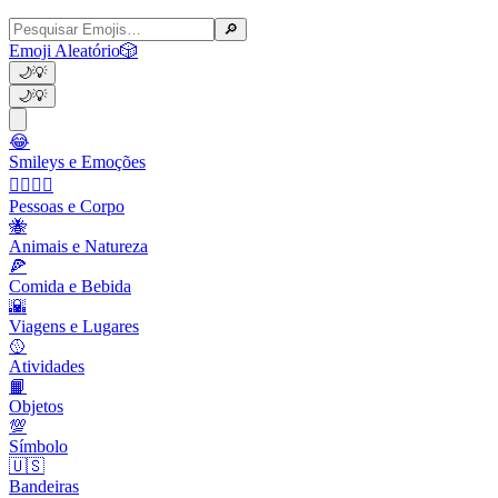
🔎
Emoji Aleatório
🎲
🌙
💡
🌙
💡
😂
Smileys e Emoções
👩‍❤️‍💋‍👨
Pessoas e Corpo
🐝
Animais e Natureza
🍕
Comida e Bebida
🌇
Viagens e Lugares
🥎
Atividades
📙
Objetos
💯
Símbolo
🇺🇸
Bandeiras