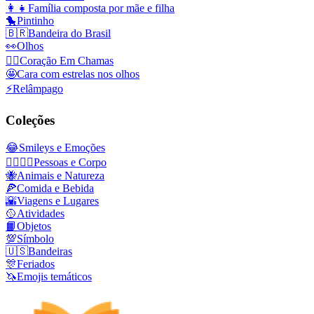
👩‍👧
Família composta por mãe e filha
🐤
Pintinho
🇧🇷
Bandeira do Brasil
👀
Olhos
❤️‍🔥
Coração Em Chamas
🤩
Cara com estrelas nos olhos
⚡
Relâmpago
Coleções
😂
Smileys e Emoções
👩‍❤️‍💋‍👨
Pessoas e Corpo
🐝
Animais e Natureza
🍕
Comida e Bebida
🌇
Viagens e Lugares
🥎
Atividades
📙
Objetos
💯
Símbolo
🇺🇸
Bandeiras
🎊
Feriados
🦄
Emojis temáticos