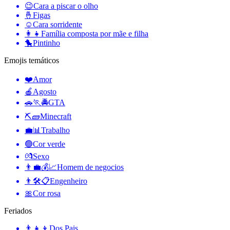
😉
Cara a piscar o olho
🤞
Figas
☺️
Cara sorridente
👩‍👧
Família composta por mãe e filha
🐤
Pintinho
Emojis temáticos
❤️
Amor
🍎
Agosto
🚗🏃🚔
GTA
⛏🧱
Minecraft
💼📊
Trabalho
🟢
Cor verde
💏
Sexo
👨‍💼💰📈
Homem de negocios
👨🛠📋
Engenheiro
🎀
Cor rosa
Feriados
👨‍👧‍👦
Dos Pais