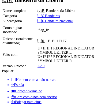
🇱🇷 Bandeira da Libéria
Nome completo
🇱🇷 Bandeira da Libéria
Categoria
🇺🇸Bandeiras
Subcategoria
🇺🇸Bandeira Nacional
Como digitar
:flag_lr:
shortcode
Unicode (totalmente
🇱🇷 1F1F1 1F1F7
qualificado)
U+1F1F1
REGIONAL INDICATOR
SYMBOL LETTER L
Feito com
U+1F1F7
REGIONAL INDICATOR
SYMBOL LETTER R
Versão Unicode
E2.0
Popular
🤦‍♂️
Homem com a mão na cara
⭐
Estrela
❤️
Coração vermelho
😳
Cara com olhos bem abertos
👍
Polegar para cima