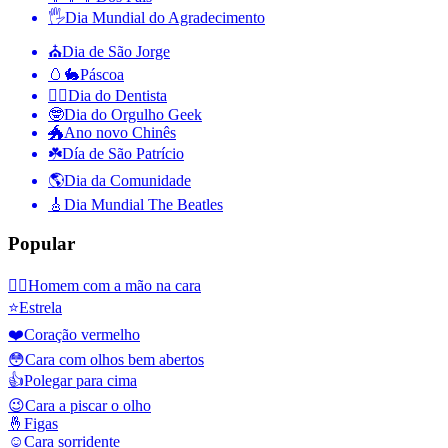
🖐
Dia Mundial do Agradecimento
⛪️
Dia de São Jorge
🥚🐇
Páscoa
👨‍⚕️
Dia do Dentista
🤓
Dia do Orgulho Geek
🐲
Ano novo Chinês
☘️
Día de São Patrício
🌎
Dia da Comunidade
🎸
Dia Mundial The Beatles
Popular
🤦‍♂️
Homem com a mão na cara
⭐
Estrela
❤️
Coração vermelho
😳
Cara com olhos bem abertos
👍
Polegar para cima
😉
Cara a piscar o olho
🤞
Figas
☺️
Cara sorridente