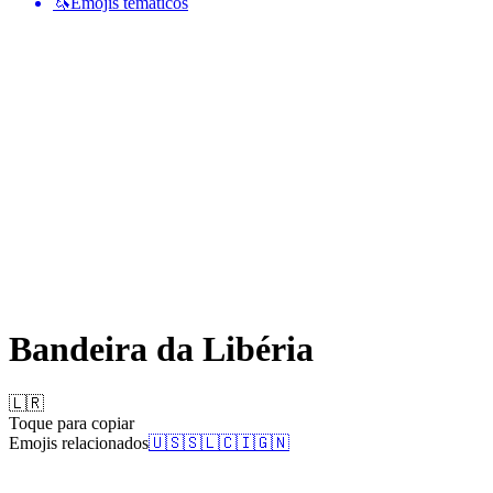
🦄
Emojis temáticos
Bandeira da Libéria
🇱🇷
Toque para copiar
Emojis relacionados
🇺🇸
🇸🇱
🇨🇮
🇬🇳