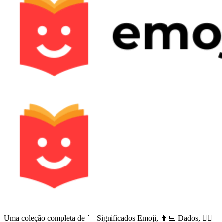
Uma coleção completa de 📙 Significados Emoji, 👨‍💻 Dados, 🙅‍♀️