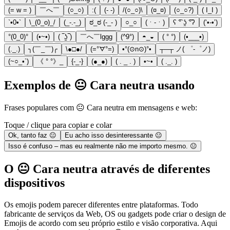
(= w = )
￣へ￣
(○_○)
:(
(- -)
/(○_○)\
(¤_¤)
(○_○?)
( І_І )
`•0•`
\_(0_o)_/
(_-.-_)
ಠ_ಠ (-_- )
○_○
(ㆍ-ㆍ)
ʕ ͡° ʖ̯ ͡°ʔ
(‘•-•’)
°(0_0)°
(•~•)
( ‾ʖ̫‾)
￣へ￣lggg
(^9°)
◓_◒
( ° °)
(•___•)
(._.)
╮(￣_￣)╭
\●□●/
(=°ᗊ°=)
•°(⊙n⊙)°•
┬─┬ ノ( ゜-゜ノ)
(~○_•`)
《 ° °》_
{-_-}
(●_●)
( . _ . )
•~•
( ._. )
Exemplos de 😐 Cara neutra usando
Frases populares com 😐 Cara neutra em mensagens e web:
Toque / clique para copiar e colar
Ok, tanto faz 😐
Eu acho isso desinteressante 😐
Isso é confuso – mas eu realmente não me importo mesmo. 😐
O 😐 Cara neutra através de diferentes
dispositivos
Os emojis podem parecer diferentes entre plataformas. Todo
fabricante de serviços da Web, OS ou gadgets pode criar o design de
Emojis de acordo com seu próprio estilo e visão corporativa. Aqui