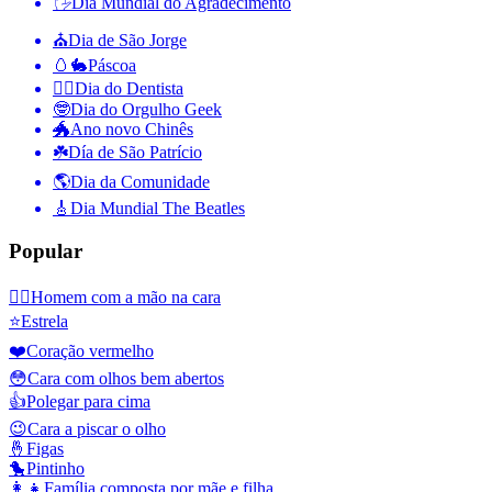
🖐
Dia Mundial do Agradecimento
⛪️
Dia de São Jorge
🥚🐇
Páscoa
👨‍⚕️
Dia do Dentista
🤓
Dia do Orgulho Geek
🐲
Ano novo Chinês
☘️
Día de São Patrício
🌎
Dia da Comunidade
🎸
Dia Mundial The Beatles
Popular
🤦‍♂️
Homem com a mão na cara
⭐
Estrela
❤️
Coração vermelho
😳
Cara com olhos bem abertos
👍
Polegar para cima
😉
Cara a piscar o olho
🤞
Figas
🐤
Pintinho
👩‍👧
Família composta por mãe e filha