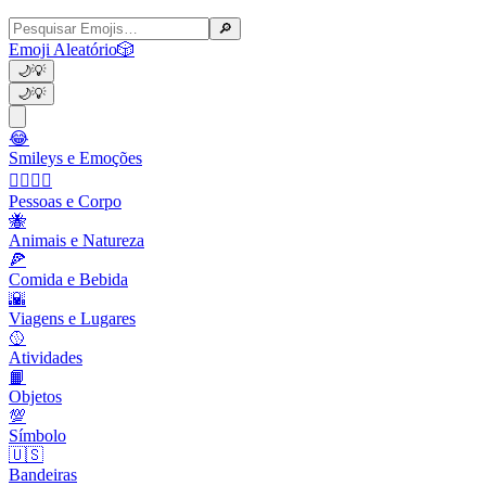
🔎
Emoji Aleatório
🎲
🌙
💡
🌙
💡
😂
Smileys e Emoções
👩‍❤️‍💋‍👨
Pessoas e Corpo
🐝
Animais e Natureza
🍕
Comida e Bebida
🌇
Viagens e Lugares
🥎
Atividades
📙
Objetos
💯
Símbolo
🇺🇸
Bandeiras