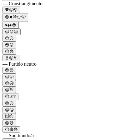
— Constrangimento
💖😐🤕
😐❌💭👉🤭
♥️♠️♦️😐
😐😑😐
😶😐
😳😐
😐😳
🤞😐🤘
— Partido neutro
😐😒
😐🥱
😐😬
😐👋
😐🌌❔
😆😐
😐🤐
🙌😐
😐😅
😐🔴😳
— Sou tímido/a