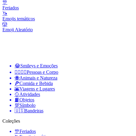
🎊
Feriados
🦄
Emojis temáticos
🎲
Emoji Aleatório
😂
Smileys e Emoções
👩‍❤️‍💋‍👨
Pessoas e Corpo
🐝
Animais e Natureza
🍕
Comida e Bebida
🌇
Viagens e Lugares
🥎
Atividades
📙
Objetos
💯
Símbolo
🇺🇸
Bandeiras
Coleções
🎊
Feriados