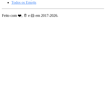
Todos os Emojis
Feito com ❤️, 🥛 e 🐹 em 2017-2026.