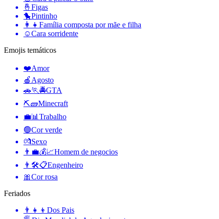
🤞
Figas
🐤
Pintinho
👩‍👧
Família composta por mãe e filha
☺️
Cara sorridente
Emojis temáticos
❤️
Amor
🍎
Agosto
🚗🏃🚔
GTA
⛏🧱
Minecraft
💼📊
Trabalho
🟢
Cor verde
💏
Sexo
👨‍💼💰📈
Homem de negocios
👨🛠📋
Engenheiro
🎀
Cor rosa
Feriados
👨‍👧‍👦
Dos Pais