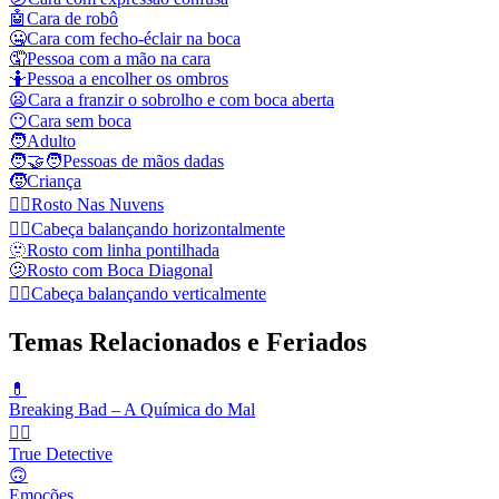
🤖
Cara de robô
🤐
Cara com fecho‑éclair na boca
🤦
Pessoa com a mão na cara
🤷
Pessoa a encolher os ombros
😦
Cara a franzir o sobrolho e com boca aberta
😶
Cara sem boca
🧑
Adulto
🧑‍🤝‍🧑
Pessoas de mãos dadas
🧒
Criança
😶‍🌫️
Rosto Nas Nuvens
🙂‍↔️
Cabeça balançando horizontalmente
🫥
Rosto com linha pontilhada
🫤
Rosto com Boca Diagonal
🙂‍↕️
Cabeça balançando verticalmente
Temas Relacionados e Feriados
💊
Breaking Bad – A Química do Mal
🕵️‍♂️
True Detective
🙃
Emoções