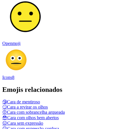
Openmoji
Icons8
Emojis relacionados
🤥
Cara de mentiroso
🙄
Cara a revirar os olhos
🤨
Cara com sobrancelha arqueada
😳
Cara com olhos bem abertos
😑
Cara sem expressão
😕
Cara com expressão confusa