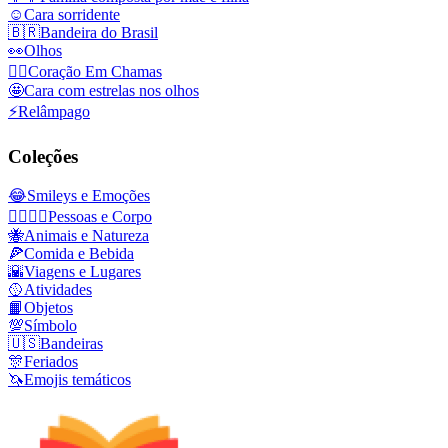
☺️
Cara sorridente
🇧🇷
Bandeira do Brasil
👀
Olhos
❤️‍🔥
Coração Em Chamas
🤩
Cara com estrelas nos olhos
⚡
Relâmpago
Coleções
😂
Smileys e Emoções
👩‍❤️‍💋‍👨
Pessoas e Corpo
🐝
Animais e Natureza
🍕
Comida e Bebida
🌇
Viagens e Lugares
🥎
Atividades
📙
Objetos
💯
Símbolo
🇺🇸
Bandeiras
🎊
Feriados
🦄
Emojis temáticos