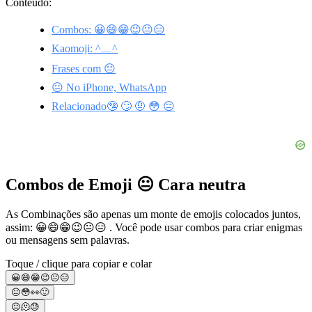
Conteúdo:
Combos: 😀😄😁😉😐😑
Kaomoji: ^﹏^
Frases com 😐
😐 No iPhone, WhatsApp
Relacionado🤥 🙄 🤨 😳 😑
Combos de Emoji 😐 Cara neutra
As Combinações são apenas um monte de emojis colocados juntos,
assim: 😀😄😁😉😐😑 . Você pode usar combos para criar enigmas
ou mensagens sem palavras.
Toque / clique para copiar e colar
😀😄😁😉😐😑
😐😳👀🙂
😐🫠😓