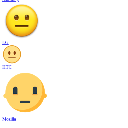
LG
HTC
Mozilla