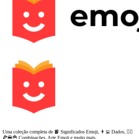
Uma coleção completa de 📙 Significados Emoji, 👨‍💻 Dados, 🙅‍♀️
🍕🍔🍟 Combinações, Arte Emoji e muito mais.