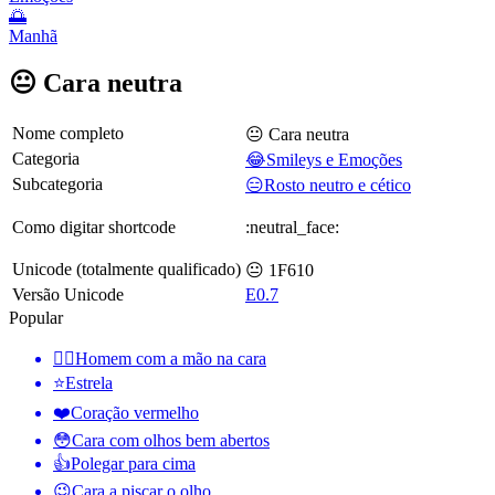
🌅
Manhã
😐 Cara neutra
Nome completo
😐 Cara neutra
Categoria
😂Smileys e Emoções
Subcategoria
😑Rosto neutro e cético
Como digitar shortcode
:neutral_face:
Unicode (totalmente qualificado)
😐 1F610
Versão Unicode
E0.7
Popular
🤦‍♂️
Homem com a mão na cara
⭐
Estrela
❤️
Coração vermelho
😳
Cara com olhos bem abertos
👍
Polegar para cima
😉
Cara a piscar o olho