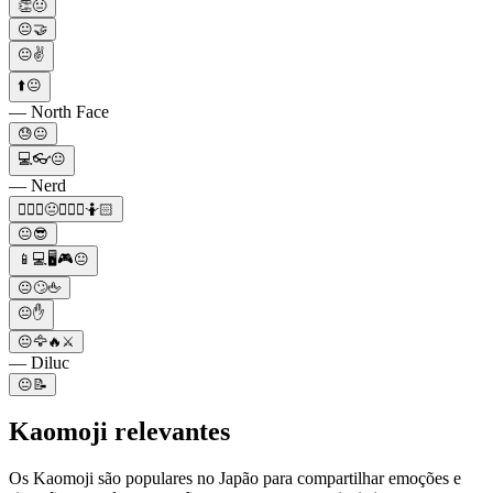
👏😐
😐🤝
😐✌️
⬆️😐
— North Face
😓😐
💻👓😐
— Nerd
👨🏻‍⚖️😐🧙🏼‍♂️🤷🏻
😐😎
📱💻🖥🎮😐
😐🙄🖕
😐✋
😐🦅🔥⚔️
— Diluc
😐📝
Kaomoji relevantes
Os Kaomoji são populares no Japão para compartilhar emoções e