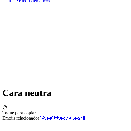
🦄
Emojis temáticos
Cara neutra
😐
Toque para copiar
Emojis relacionados
🤥
🙄
🤨
😳
😑
😕
🤖
🤐
🤦
🤷