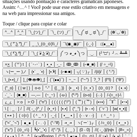
situações usando pontuação e caracteres gramaticais japoneses.
Assim: ^﹏^ ! Você pode usar esse estilo criativo em mensagens e
na web para impressionar sua amigos.
Toque / clique para copiar e colar
^﹏^
^_^
¯\_(ツ)_/¯
¯\_ (ツ) _/¯
¯\_༼ ಥ ‿ ಥ ༽_/¯
(❁´◡`❁)
¯\_( ͡° ͜ʖ ͡°)_/¯
_ _\_(⊙_⊙)\\_/
¯\(◉‿◉)/¯
(-_-)
（(●__●)
¯\_( ͡❛ ͜ʖ ͡❛)_/¯
¯\_( ͡◕ ͜ʖ ͡◕)_/¯
༼ つ ◕_◕ ༽つ
._.
(╯°□°）╯︵ ┻━┻
×͜×
(`^`) t
( ´･֊･` )
•_•
-_-
ↂ_ↂ
(⌐■_■)
(/ ÷_÷\)
ヽ(ー_ー )ノ
(•ˋ _ ˊ•)
[•.•ิ]
(⌐■-■)
┐( ∵ )┌
/(ö)/
( °-°)
\_(•-•)_/
]_(👁👄👁)_[
(¯(●●)¯)
~_~
(°~°)
?_?
(l^l)
(°θ°)
(°_o)
( | w | )
o-o
°-°
((._.))
(• _ •)
(○_•`)
(⊙_⊙)？
(◑.◑)
-`_`-
(■_■)
—,—
(~_~)
(-u-)
(º-º)
(o-o)
(-.-)
/-(○_○)-\
¿_¿
>:o
>:O
(°n°)
( ( ( ( ( (°/°)
( ‾᷅‾᷄ ) ( ‾᷅‾᷄ )
(•=•)
⁀‖⁀
[•~•]
\ [ : _ : ] /
//( -_-)^_/
(•_+)
[•.•]
(°_°)
(• - •)
(¯▿¯)
[w( ▪_▪)]
( •-• )
( ○|○)
(＾_＾)
-_-|
[ •__ • ]
(- · v · -)
（＾_＾）
(“≈ˆ_ˆ¬”)
●_●
( - . -)
(°-°#)
-•_-•
ヽ(´ー` )┌
( /○_⊙)
( •__• )
(°x°)
(⊙_○\)
┗(•ˇ_ˇ•)
/(°-°)\
(_ _ )
(0 - 0)
//( -_-)|/|n|n
(#=_=)
( • - • )
^__^
(•~•)Boring
(°:°)
●~●
(/○_⊙)
(/ ~•)
(•_•)
`_´