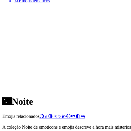
🦄
Emojis temáticos
🌃
Noite
Emojis relacionados
🌖
♂️
🌗
🎇
✨
💫
🌝
💤
🌓
🛌
A coleção Noite de emoticons e emojis descreve a hora mais misterios