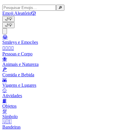
🔎
Emoji Aleatório
🎲
🌙
💡
🌙
💡
😂
Smileys e Emoções
👩‍❤️‍💋‍👨
Pessoas e Corpo
🐝
Animais e Natureza
🍕
Comida e Bebida
🌇
Viagens e Lugares
🥎
Atividades
📙
Objetos
💯
Símbolo
🇺🇸
Bandeiras