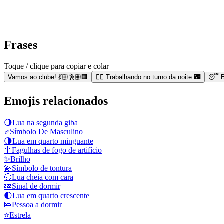
Frases
Toque / clique para copiar e colar
Vamos ao clube! 💃🏼🕺🏽🏢
👩‍⚕️ Trabalhando no turno da noite 🌃
😴 B
Emojis relacionados
🌖
Lua na segunda giba
♂️
Símbolo De Masculino
🌗
Lua em quarto minguante
🎇
Fagulhas de fogo de artifício
✨
Brilho
💫
Símbolo de tontura
🌝
Lua cheia com cara
💤
Sinal de dormir
🌓
Lua em quarto crescente
🛌
Pessoa a dormir
⭐
Estrela