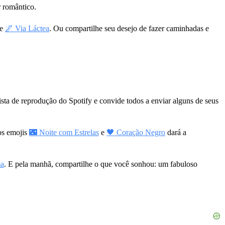
r romântico.
e
🌌 Via Láctea
. Ou compartilhe seu desejo de fazer caminhadas e
.
ta de reprodução do Spotify e convide todos a enviar alguns de seus
os emojis
🌃 Noite com Estrelas
e
🖤 Coração Negro
dará a
ma
. E pela manhã, compartilhe o que você sonhou: um fabuloso