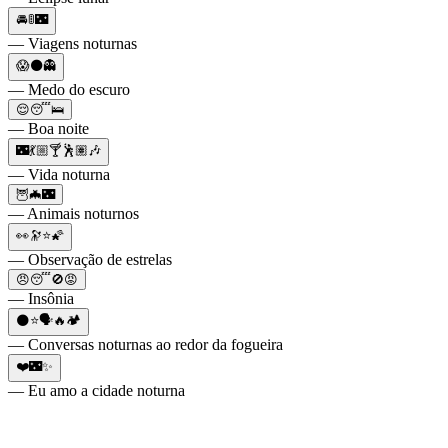
🚘🚦🌃
— Viagens noturnas
😱⚫👻
— Medo do escuro
😌😴🛌
— Boa noite
🌃💃🏼🍸🕺🏽🎶
— Vida noturna
🦉🦇🌃
— Animais noturnos
👀🔭⭐🌠
— Observação de estrelas
😠😴🚫😡
— Insônia
🌑⭐🗣🔥🏕
— Conversas noturnas ao redor da fogueira
❤️🌃✨
— Eu amo a cidade noturna