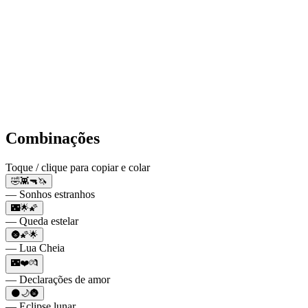
Combinações
Toque / clique para copiar e colar
🤣👾🔫🦄
— Sonhos estranhos
🌃🌟🌠
— Queda estelar
🌚🌠🌟
— Lua Cheia
🌃❤️💏
— Declarações de amor
🌑🌙🌚
— Eclipse lunar