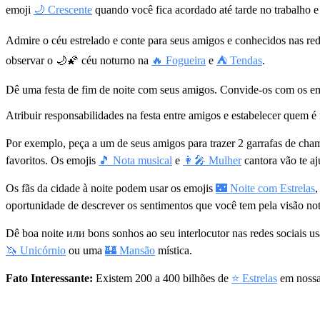
emoji
🌙 Crescente
quando você fica acordado até tarde no trabalho 
Admire o céu estrelado e conte para seus amigos e conhecidos nas re
observar o
🌙🌠
céu noturno na
🔥 Fogueira
e
⛺ Tendas
.
Dê uma festa de fim de noite com seus amigos. Convide-os com os e
Atribuir responsabilidades na festa entre amigos e estabelecer quem é
Por exemplo, peça a um de seus amigos para trazer 2 garrafas de c
favoritos. Os emojis
🎵 Nota musical
e
👩‍🎤 Mulher
cantora vão te aj
Os fãs da cidade à noite podem usar os emojis
🌃 Noite com Estrelas
oportunidade de descrever os sentimentos que você tem pela visão not
Dê boa noite или bons sonhos ao seu interlocutor nas redes sociais 
🦄 Unicórnio
ou uma
🏰 Mansão
mística.
Fato Interessante:
Existem 200 a 400 bilhões de
⭐ Estrelas
em nossa 