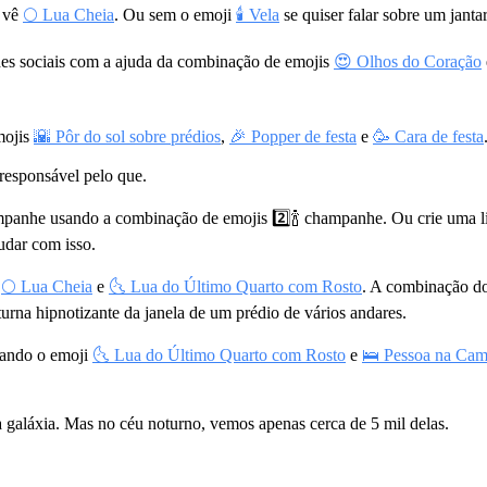
e vê
🌕 Lua Cheia
. Ou sem o emoji
🕯 Vela
se quiser falar sobre um janta
des sociais com a ajuda da combinação de emojis
😍 Olhos do Coração
mojis
🌇 Pôr do sol sobre prédios
,
🎉 Popper de festa
e
🥳 Cara de festa
 responsável pelo que.
hampanhe usando a combinação de emojis
2️⃣🍾
champanhe. Ou crie uma lis
udar com isso.
,
🌕 Lua Cheia
e
🌜 Lua do Último Quarto com Rosto
. A combinação d
urna hipnotizante da janela de um prédio de vários andares.
usando o emoji
🌜 Lua do Último Quarto com Rosto
e
🛌 Pessoa na Ca
galáxia. Mas no céu noturno, vemos apenas cerca de 5 mil delas.