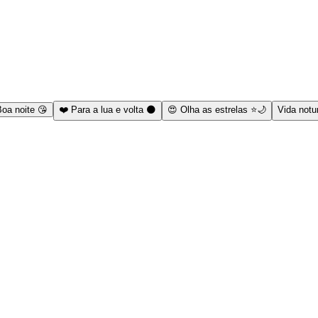
oa noite 😘
❤️ Para a lua e volta 🌑
😍 Olha as estrelas ⭐🌙
Vida notu