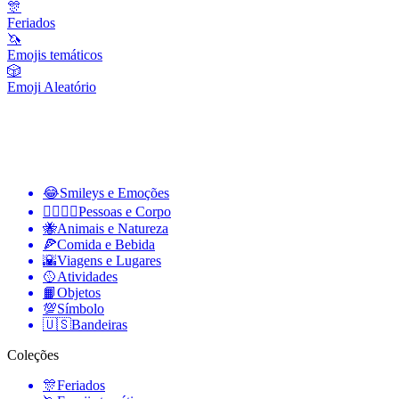
🎊
Feriados
🦄
Emojis temáticos
🎲
Emoji Aleatório
😂
Smileys e Emoções
👩‍❤️‍💋‍👨
Pessoas e Corpo
🐝
Animais e Natureza
🍕
Comida e Bebida
🌇
Viagens e Lugares
🥎
Atividades
📙
Objetos
💯
Símbolo
🇺🇸
Bandeiras
Coleções
🎊
Feriados