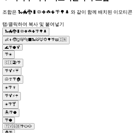
조합은 🐍🐲🐉🐛🦠🍀☘️🌵🌴🌳🌲 와 같이 함께 배치된
탭/클릭하여 복사 및 붙여넣기
🐍🐲🐉🐛🦠🍀☘️🌵🌴🌳🌲
👶👦🧒🐺🐻🐆⬛🐍🐯🦊🐵🌳🌴📖🇮🇳
🌊🌴🥥🍹
🌴☀️
🇨🇮🏖️🌴
🌴🍹⚡️☔️
🐚👙🌴🏠
☀️🌴🍷
🌴🍹⚡️☂️
☀️🌴🍸
🏝🌴🥥
🌴🥥
🇹🇻🇬🇧🌴🐱🐶
🦍🌴