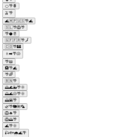
🍊🌴🍍
🫒🌴
🌊🇲🇵🇺🇸🌴🌊
🇸🇱🌴🦁🌴
🌴🥥🥛
🇬🇫🇫🇷🌴🗾
🇨🇴🌴🏰
🚶➡️🌴🐚
🌴📖
🏨🌴🌊
🌴🌈
🇧🇳🌴
🌅🌊🐳🌴🌞
🌅🌊🐚🌴🌞
🌅🌇🌴
🌿🌴🐘🌺🦜
🦁🔥🌴
🦁🌅🌴
🌊🌴🌞
🎣🐟🌧️🌊🌴