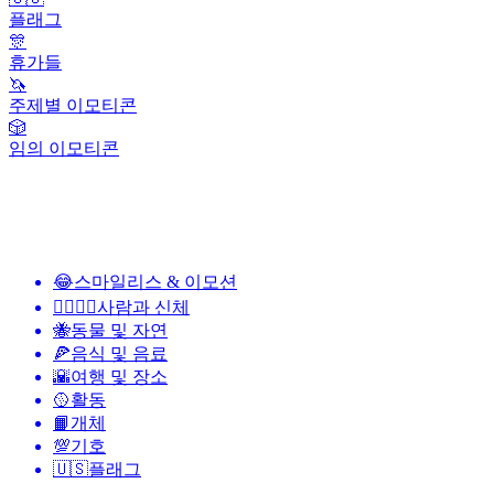
플래그
🎊
휴가들
🦄
주제별 이모티콘
🎲
임의 이모티콘
😂
스마일리스 & 이모션
👩‍❤️‍💋‍👨
사람과 신체
🐝
동물 및 자연
🍕
음식 및 음료
🌇
여행 및 장소
🥎
활동
📙
개체
💯
기호
🇺🇸
플래그