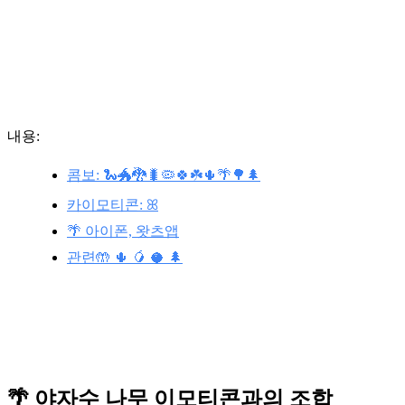
내용:
콤보: 🐍🐲🐉🐛🦠🍀☘️🌵🌴🌳🌲
카이모티콘: ꕤ
🌴 아이폰, 왓츠앱
관련🤲 🌵 🥭 🥥 🌲
🌴 야자수 나무 이모티콘과의 조합