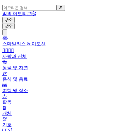
🔎
임의 이모티콘
🎲
🌙
💡
🌙
💡
😂
스마일리스 & 이모션
👩‍❤️‍💋‍👨
사람과 신체
🐝
동물 및 자연
🍕
음식 및 음료
🌇
여행 및 장소
🥎
활동
📙
개체
💯
기호
🇺🇸