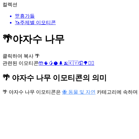
컬렉션
🎊
휴가들
🦄
주제별 이모티콘
🌴
야자수 나무
클릭하여 복사 🌴
관련된 이모티콘
🤲
🌵
🥭
🥥
🌲
🍌
🇰🇾
🤦
🌳
🤦‍♂️
🌴 야자수 나무 이모티콘의 의미
🌴 야자수 나무 이모티콘은
🐝 동물 및 자연
카테고리에 속하며