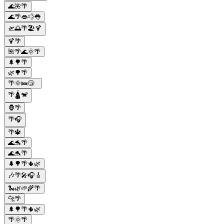
🌊🌺🌴
🌊🌴👄💨👅
🛫🌅🌴🏖️🍹
🍹🌴
🌺🌴🌊🌞🌴
🌲🌳🌴
🌿🌳🌴
🌴🌞🛌😴
🌴🛕🐒
🦍🌴
🌴🎧
🌴🔱
🌊🐬🌴
🌊🐬🌴
🌲🌳🌴🌵🌿
🎶🌴🎤🎧🎸
🐍🌿🌱🌾🌴
🐆🌴
🌲🌳🌴🌵🌿
🌴🌞🌴