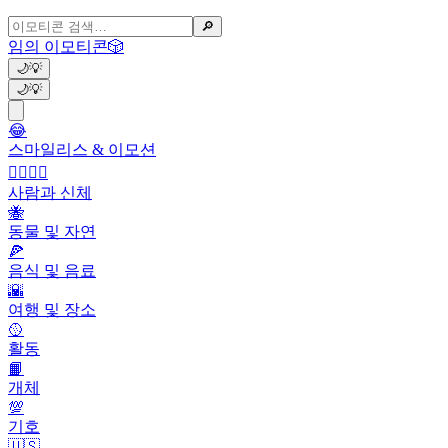
🔎
임의 이모티콘
🎲
🌙
💡
🌙
💡
😂
스마일리스 & 이모션
👩‍❤️‍💋‍👨
사람과 신체
🐝
동물 및 자연
🍕
음식 및 음료
🌇
여행 및 장소
🥎
활동
📙
개체
💯
기호
🇺🇸