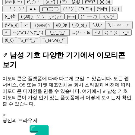
|⊙⊙ |\ `~ /
(^‿^) ╯
(○_•`)
(-**)
@|@
(º∆º)?
(o) (o)
_ _\_(-_-)_/
-●-●-
(￣(工)￣)
( ° ° )/
( ͡°ᴥ ͡° ʋ)
(^|○|^)
(-¿-)
(•_-)🏌°
(`(00)`)
\^.^/
(`▿´)┌♂
|∘--∘|
( “. —- .”)
└(^o^)┘
(°•°)\_/[]
:-‡
（(⊙o⊙)？
/(0_0)\
\_(0_o)_/
乀Uノ
乁| ･ 〰 ･ |ㄏ
♂
ヘ(.^o^)ノ＼(^_^.)
¯\_(^_^)_/¯
→(?・・)σ
<3
૮(ˊ ᵔ ˋ)ა
×_×
(0_0)
¯\\_(°^°)_/¯
¯\_(๑❛ᴗ❛๑)_/¯
♂️ 남성 기호 다양한 기기에서 이모티콘
보기
이모티콘은 플랫폼에 따라 다르게 보일 수 있습니다. 모든 웹
서비스, OS 또는 가젯 제조업체는 회사 스타일과 비전에 따라
이모티콘 디자인을 만들 수 있습니다. 여기에서 ♂️ 남성 기호
이모티콘이 가장 인기 있는 플랫폼에서 어떻게 보이는지 확인
할 수 있습니다.
♂️
당신의 브라우저