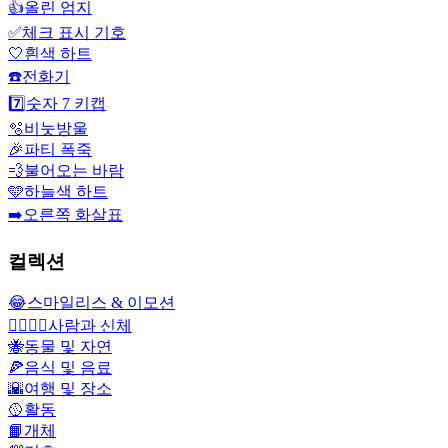
👍
올린 엄지
✅
체크 표시 기호
🤍
흰색 하트
☎️
전화기
7️⃣
숫자 7 키캡
🫧
비눗방울
🎉
파티 폭죽
💨
불어오는 바람
🩵
하늘색 하트
➡️
오른쪽 화살표
컬렉션
😂
스마일리스 & 이모션
👩‍❤️‍💋‍👨
사람과 신체
🐝
동물 및 자연
🍕
음식 및 음료
🌇
여행 및 장소
🥎
활동
📙
개체