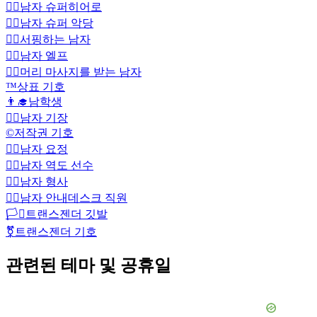
🦸‍♂️
남자 슈퍼히어로
🦹‍♂️
남자 슈퍼 악당
🏄‍♂️
서핑하는 남자
🧝‍♂️
남자 엘프
💆‍♂️
머리 마사지를 받는 남자
™️
상표 기호
👨‍🎓
남학생
👨‍✈️
남자 기장
©️
저작권 기호
🧚‍♂️
남자 요정
🏋️‍♂️
남자 역도 선수
🕵️‍♂️
남자 형사
💁‍♂️
남자 안내데스크 직원
🏳️‍⚧️
트랜스젠더 깃발
⚧️
트랜스젠더 기호
관련된 테마 및 공휴일