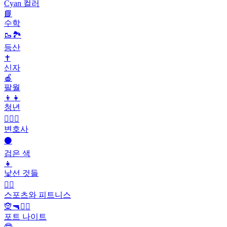
Cyan 컬러
📘
수학
🥾🏞️
등산
✝️
신자
🍎
팔월
👦👧
청년
🧑‍⚖️‍📝
변호사
⚫
검은 색
👧
낯선 것들
🤾‍♀️
스포츠와 피트니스
🧝🔫🦹‍♂️
포트 나이트
🤓