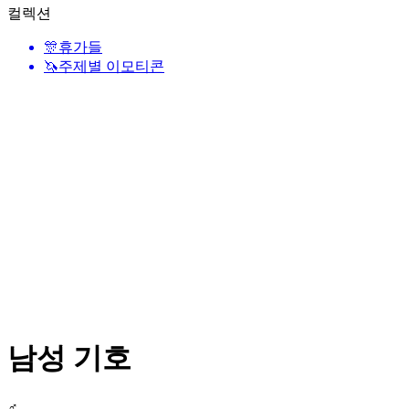
컬렉션
🎊
휴가들
🦄
주제별 이모티콘
남성 기호
♂️