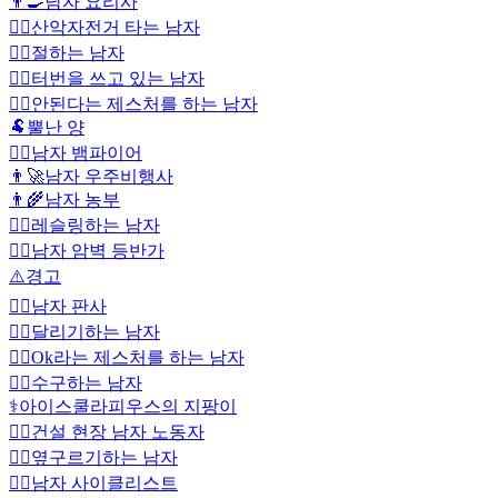
👨‍🍳
남자 요리사
🚵‍♂️
산악자전거 타는 남자
🙇‍♂️
절하는 남자
👳‍♂️
터번을 쓰고 있는 남자
🙅‍♂️
안된다는 제스처를 하는 남자
🐏
뿔난 양
🧛‍♂️
남자 뱀파이어
👨‍🚀
남자 우주비행사
👨‍🌾
남자 농부
🤼‍♂️
레슬링하는 남자
🧗‍♂️
남자 암벽 등반가
⚠️
경고
👨‍⚖️
남자 판사
🏃‍♂️
달리기하는 남자
🙆‍♂️
Ok라는 제스처를 하는 남자
🤽‍♂️
수구하는 남자
⚕️
아이스쿨라피우스의 지팡이
👷‍♂️
건설 현장 남자 노동자
🤸‍♂️
옆구르기하는 남자
🚴‍♂️
남자 사이클리스트