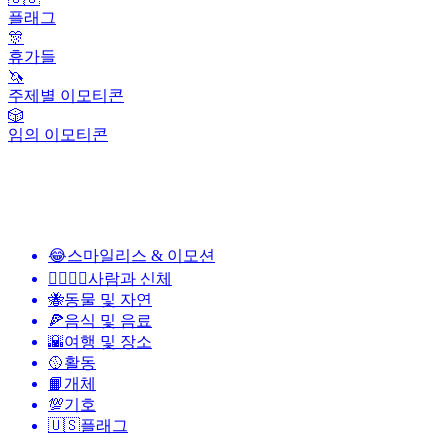
플래그
🎊
휴가들
🦄
주제별 이모티콘
🎲
임의 이모티콘
😂
스마일리스 & 이모션
👩‍❤️‍💋‍👨
사람과 신체
🐝
동물 및 자연
🍕
음식 및 음료
🌇
여행 및 장소
🥎
활동
📙
개체
💯
기호
🇺🇸
플래그