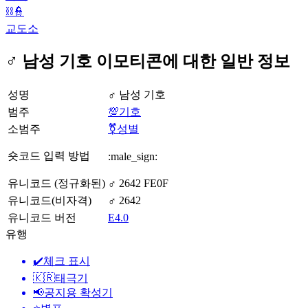
⛓️👮
교도소
♂️ 남성 기호 이모티콘에 대한 일반 정보
성명
♂️ 남성 기호
범주
💯기호
소범주
⚧️성별
숏코드 입력 방법
:male_sign:
유니코드 (정규화된)
♂️ 2642 FE0F
유니코드(비자격)
♂ 2642
유니코드 버전
E4.0
유행
✔️
체크 표시
🇰🇷
태극기
📢
공지용 확성기