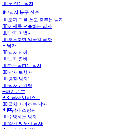
🚣‍♂️
노 젓는 남자
⛹️‍♂️
남자 농구 선수
👯‍♂️
토끼 귀를 쓰고 춤추는 남자
🤷‍♂️
어깨를 으쓱하는 남자
🧙‍♂️
남자 마법사
🙎‍♂️
뿌루퉁한 얼굴의 남자
👨
남자
🧜‍♂️
남자 인어
🧟‍♂️
남자 좀비
🤾‍♂️
핸드볼하는 남자
🚶‍♂️
남자 보행자
👮‍♂️
경찰(남자)
💂‍♂️
남자 근위병
➖
빼기 기호
👨‍🎨
남자 아티스트
🤦‍♂️
골치 아파하는 남자
👨‍🚒
남자 소방관
🏊‍♂️
수영하는 남자
🙍‍♂️
약간 찌푸린 남자