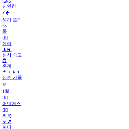
😏💪
잔인한
⚡🧙
해리 포터
💦
물
🏳️‍🌈
게이
🧘💫
심사 숙고
💍
혼례
👨‍👩‍👧‍👦
심슨 가족
❄️
1월
🦸‍♂️
어벤저스
🤼‍♂️
싸움
🎉🥂
파티