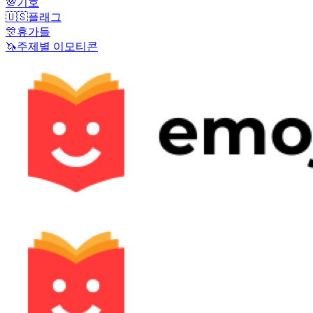
💯
기호
🇺🇸
플래그
🎊
휴가들
🦄
주제별 이모티콘