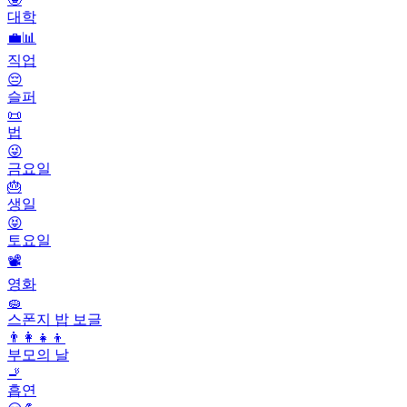
대학
💼📊
직업
😔
슬퍼
📜
법
😜
금요일
🎂
생일
😝
토요일
📽
영화
🧽
스폰지 밥 보글
👨‍👩‍👧‍👦
부모의 날
🚬
흡연