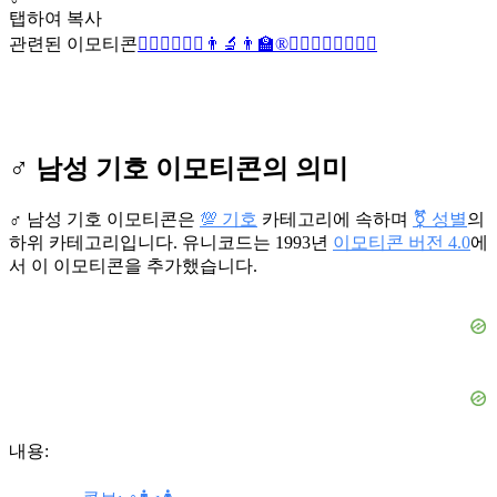
탭하여 복사
관련된 이모티콘
💇‍♂️
👱‍♂️
🤹‍♂️
👨‍🔬
👨‍🏫
®️
🙋‍♂️
🧞‍♂️
🧘‍♂️
🧖‍♂️
♂️ 남성 기호 이모티콘의 의미
♂️ 남성 기호 이모티콘은
💯 기호
카테고리에 속하며
⚧️ 성별
의
하위 카테고리입니다. 유니코드는 1993년
이모티콘 버전 4.0
에
서 이 이모티콘을 추가했습니다.
내용: