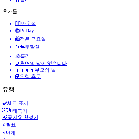
휴가들
🙆‍♂️
만우절
📚
Pi Day
🛍
검은 금요일
🥚🐇
부활절
🕉
홀리
🚬
흡연의 날이 없습니다
👨‍👩‍👧‍👦
부모의 날
🏦
은행 휴무
유행
✔️
체크 표시
🇰🇷
태극기
📢
공지용 확성기
⭐
별표
⚡
번개