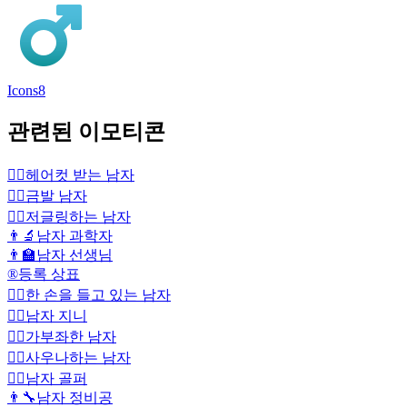
Icons8
관련된 이모티콘
💇‍♂️
헤어컷 받는 남자
👱‍♂️
금발 남자
🤹‍♂️
저글링하는 남자
👨‍🔬
남자 과학자
👨‍🏫
남자 선생님
®️
등록 상표
🙋‍♂️
한 손을 들고 있는 남자
🧞‍♂️
남자 지니
🧘‍♂️
가부좌한 남자
🧖‍♂️
사우나하는 남자
🏌️‍♂️
남자 골퍼
👨‍🔧
남자 정비공