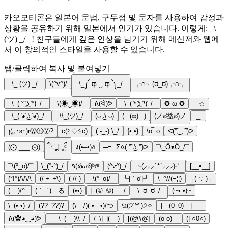
카오모티콘은 일본어 문법, 구두점 및 문자를 사용하여 감정과
상황을 공유하기 위해 일본에서 인기가 있습니다. 이렇게: ¯\_
(ツ) _/¯ ! 친구들에게 깊은 인상을 남기기 위해 메신저와 웹에
서 이 창의적인 스타일을 사용할 수 있습니다.
탭/클릭하여 복사 및 붙여넣기
¯\_ (ツ) _/¯
\(^v^)/
¯\_༼ ಥ ‿ ಥ ༽_/¯
╭∩╮(ಠ_ಠ)╭∩╮
¯\_( ͡° ͜ʖ ͡°)_/¯
¯\(◉‿◉)/¯
ᕕ(ᐛ)ᕗ
¯\_( ͡❛ ͜ʖ ͡❛)_/¯
✪ ω ✪
-_☆
¯\_( ͡◕ ͜ʖ ͡◕)_/¯
¯\\_(ツ)_/¯
(ᴗ ͜ʖ ᴗ)
( ¯(∞)¯ )
(ノಠ益ಠ)ノ
._.
ɿ(｡･ɜ･)ɾⓌⓗⓨ?
c(≧◇≦c)
( -_-) \_/
{• •}
\ō͡≡o
ᕙ(͡°‿ ͡°)ᕗ
(⨀ ___ ⨀)
ིૂૂ|◌ૂྀ
ง(•–•)ง
─=≡Σᕕ( ͡° ͜ʖ ͡°)ᕗ
¯\_ȌᴥȌ_/¯
¯\(º_o)/¯
\_(°-°)_/
٩(ര̀ᴗര́)ᵇʸᵉ
(^v^)_/
╰(⸝⸝⸝´꒳`⸝⸝⸝)╯
[__•__]
(°!°)/\/\/\
(/ ÷_÷\)
(-//-)
¯\(°_o)/¯
┗|｀o′|┛
\_^//(¬¦¦)
┐( ∵ )┌
(-_-)/^-
(｀_´)ゞる
(••)
|--(©_©) - - /
¯\_ಠ_ಠ_/¯
(~•-•)~
\_(•-•)_/
(??_??)?
(\__/)( • - •)/つ
ଘ(੭ˊ꒳ˋ)੭✧
|—(0_0)—|- - -
ᕕ(✿◕‿◕)ᕗ
_ _\_(-_-)\\_/
/_\|_|(-_-)
[(@#@]
(o-o)---
(|-○0○)