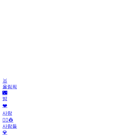
🥇
올림픽
🌃
밤
❤️
사랑
👨‍✈️👷
사람들
💎