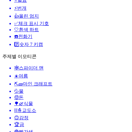
⭐
별표
⚡
번개
👍
올린 엄지
✅
체크 표시 기호
🤍
흰색 하트
☎️
전화기
7️⃣
숫자 7 키캡
주제별 이모티콘
🕸️
스파이더 맨
☀️
여름
⛏🧱
마인 크래프트
💦
물
🤑
돈
🌳🌿
식물
⛓️👮
교도소
🙃
감정
🏆
금
🔴
빨간색