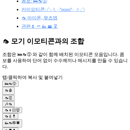
콤보: 🛌🦟😵
카이모티콘: /╲/\╭ºooooº╮/\╱\
🦟 아이폰, 왓츠앱
관련🌷 ⚰️ 🦗 🚟 🦑
🦟 모기 이모티콘과의 조합
조합은 🛌🦟😵 와 같이 함께 배치된 이모티콘 모음입니다. 콤
보를 사용하여 단어 없이 수수께끼나 메시지를 만들 수 있습니
다.
탭/클릭하여 복사 및 붙여넣기
🛌🦟😵
🦟🩸
🦟👏
🎶🦟
🦟👦🏻👹
🦟💉💊
🦗🦟🕸🕷