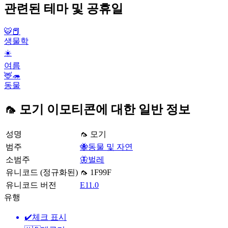
관련된 테마 및 공휴일
🐯📕
생물학
☀️
여름
🦌🦔
동물
🦟 모기 이모티콘에 대한 일반 정보
성명
🦟 모기
범주
🐝동물 및 자연
소범주
🦋벌레
유니코드 (정규화된)
🦟 1F99F
유니코드 버전
E11.0
유행
✔️
체크 표시