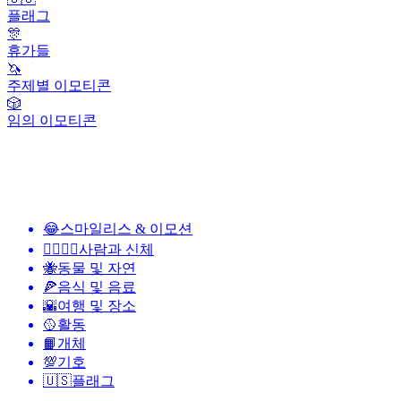
플래그
🎊
휴가들
🦄
주제별 이모티콘
🎲
임의 이모티콘
😂
스마일리스 & 이모션
👩‍❤️‍💋‍👨
사람과 신체
🐝
동물 및 자연
🍕
음식 및 음료
🌇
여행 및 장소
🥎
활동
📙
개체
💯
기호
🇺🇸
플래그