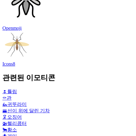
Openmoji
Icons8
관련된 이모티콘
🌷
튤립
⚰️
관
🦗
귀뚜라미
🚟
선이 위에 달린 기차
🦑
오징어
🚁
헬리콥터
🐂
황소