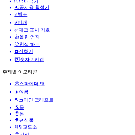
🇰🇷
태극기
📢
공지용 확성기
⭐
별표
⚡
번개
✅
체크 표시 기호
👍
올린 엄지
🤍
흰색 하트
☎️
전화기
7️⃣
숫자 7 키캡
주제별 이모티콘
🕸️
스파이더 맨
☀️
여름
⛏🧱
마인 크래프트
💦
물
🤑
돈
🌳🌿
식물
⛓️👮
교도소
🙃
감정