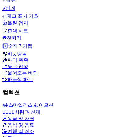
⭐
별표
⚡
번개
✅
체크 표시 기호
👍
올린 엄지
🤍
흰색 하트
☎️
전화기
7️⃣
숫자 7 키캡
🫧
비눗방울
🎉
파티 폭죽
📍
둥근 압정
💨
불어오는 바람
🩵
하늘색 하트
컬렉션
😂
스마일리스 & 이모션
👩‍❤️‍💋‍👨
사람과 신체
🐝
동물 및 자연
🍕
음식 및 음료
🌇
여행 및 장소