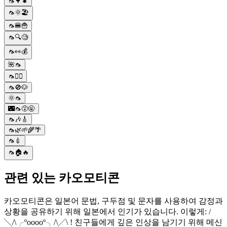
🦟🌳🌲
🦟🌞🏖️
🦟🍔🍟
🦟🔍🧐
🦟👀💰
🌺🦟
🦟🏃‍♂️
🦟🚫🐶
🌞🦟
🌃🦟😵🤬
🦟🎶🎸
🦟🌿🌱🌾🌴
🦟💉
🦟🏠🔥
관련 있는 카오모티콘
카오모티콘은 일본어 문법, 구두점 및 문자를 사용하여 감정과
상황을 공유하기 위해 일본에서 인기가 있습니다. 이렇게: /
╲/\╭ºooooº╮/\╱\ ! 친구들에게 깊은 인상을 남기기 위해 메신