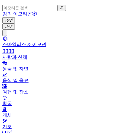
🔎
임의 이모티콘
🎲
🌙
💡
🌙
💡
😂
스마일리스 & 이모션
👩‍❤️‍💋‍👨
사람과 신체
🐝
동물 및 자연
🍕
음식 및 음료
🌇
여행 및 장소
🥎
활동
📙
개체
💯
기호
🇺🇸