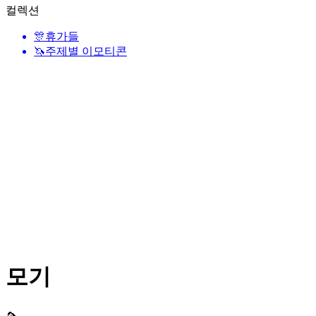
컬렉션
🎊
휴가들
🦄
주제별 이모티콘
모기
🦟