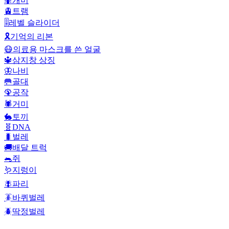
🐜
개미
🚊
트램
🎚️
레벨 슬라이더
🎗️
기억의 리본
😷
의료용 마스크를 쓴 얼굴
🔱
삼지창 상징
🦋
나비
🥅
골대
🦚
공작
🕷️
거미
🐇
토끼
🧬
DNA
🐛
벌레
🚚
배달 트럭
🐀
쥐
🪱
지렁이
🪰
파리
🪳
바퀴벌레
🪲
딱정벌레