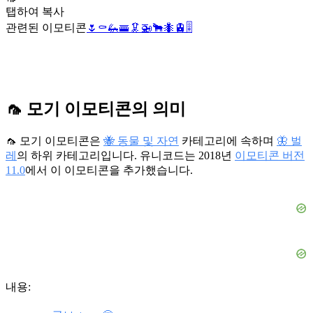
탭하여 복사
관련된 이모티콘
🌷
⚰️
🦗
🚟
🦑
🚁
🐂
🐜
🚊
🎚️
🦟 모기 이모티콘의 의미
🦟 모기 이모티콘은
🐝 동물 및 자연
카테고리에 속하며
🦋 벌
레
의 하위 카테고리입니다. 유니코드는 2018년
이모티콘 버전
11.0
에서 이 이모티콘을 추가했습니다.
내용: