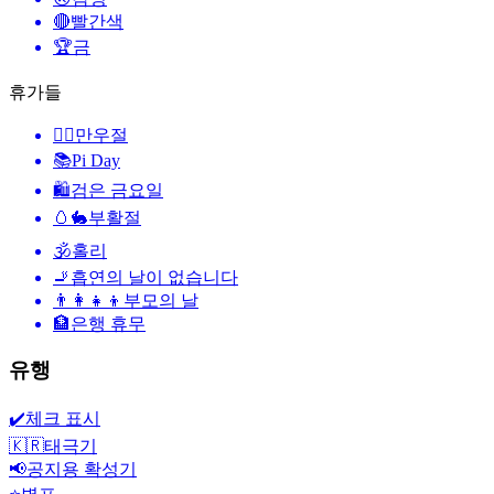
🔴
빨간색
🏆
금
휴가들
🙆‍♂️
만우절
📚
Pi Day
🛍
검은 금요일
🥚🐇
부활절
🕉
홀리
🚬
흡연의 날이 없습니다
👨‍👩‍👧‍👦
부모의 날
🏦
은행 휴무
유행
✔️
체크 표시
🇰🇷
태극기
📢
공지용 확성기