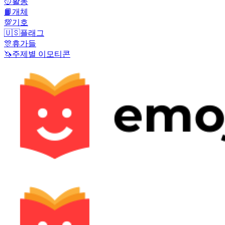
🥎
활동
📙
개체
💯
기호
🇺🇸
플래그
🎊
휴가들
🦄
주제별 이모티콘