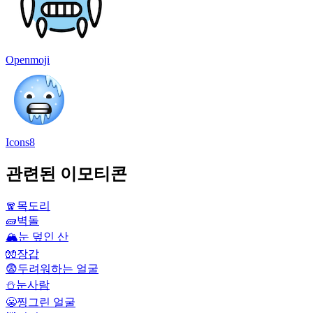
Openmoji
Icons8
관련된 이모티콘
🧣
목도리
🧱
벽돌
🏔️
눈 덮인 산
🧤
장갑
😨
두려워하는 얼굴
⛄
눈사람
😬
찡그린 얼굴