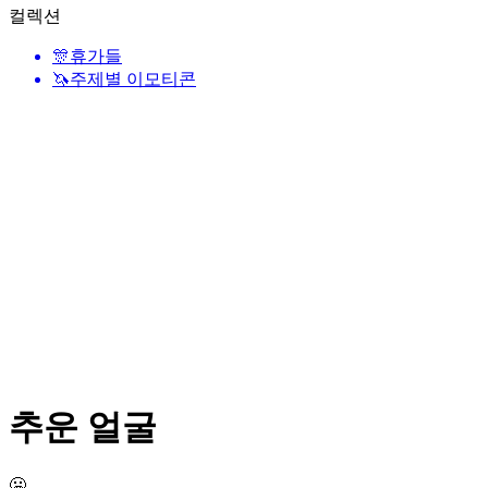
컬렉션
🎊
휴가들
🦄
주제별 이모티콘
추운 얼굴
🥶