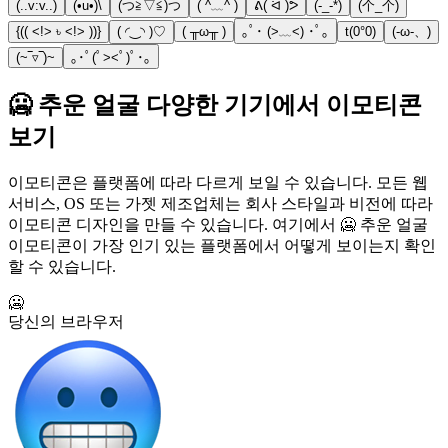
(..v:v..)
(•u•)\
(つ≧▽≦)つ
( ^﹏^ )
ᕕ( ᐛ )ᕗ
(-_-*)
(个_个)
{(( <!> ৳ <!> ))}
( ◜‿◝ )♡
( ╥ω╥ )
｡ﾟ･ (>﹏<) ･ﾟ｡
t(0°0)
(-ω-、)
(~‾▿‾)~
｡･ﾟ(ﾟ><ﾟ)ﾟ･｡
🥶 추운 얼굴 다양한 기기에서 이모티콘
보기
이모티콘은 플랫폼에 따라 다르게 보일 수 있습니다. 모든 웹
서비스, OS 또는 가젯 제조업체는 회사 스타일과 비전에 따라
이모티콘 디자인을 만들 수 있습니다. 여기에서 🥶 추운 얼굴
이모티콘이 가장 인기 있는 플랫폼에서 어떻게 보이는지 확인
할 수 있습니다.
🥶
당신의 브라우저