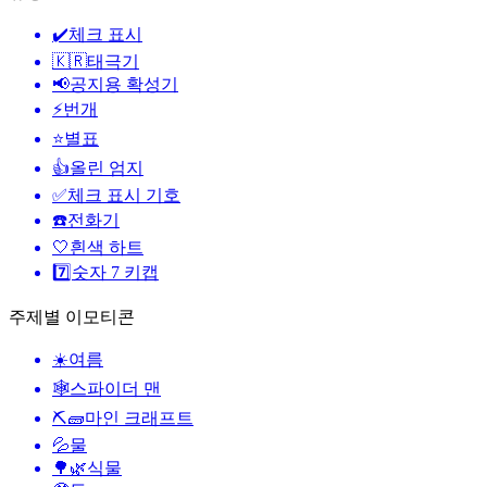
✔️
체크 표시
🇰🇷
태극기
📢
공지용 확성기
⚡
번개
⭐
별표
👍
올린 엄지
✅
체크 표시 기호
☎️
전화기
🤍
흰색 하트
7️⃣
숫자 7 키캡
주제별 이모티콘
☀️
여름
🕸️
스파이더 맨
⛏🧱
마인 크래프트
💦
물
🌳🌿
식물