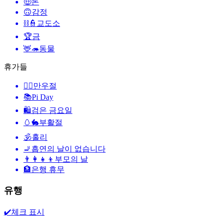
🤑
돈
🙃
감정
⛓️👮
교도소
🏆
금
🦌🦔
동물
휴가들
🙆‍♂️
만우절
📚
Pi Day
🛍
검은 금요일
🥚🐇
부활절
🕉
홀리
🚬
흡연의 날이 없습니다
👨‍👩‍👧‍👦
부모의 날
🏦
은행 휴무
유행
✔️
체크 표시