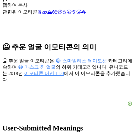
탭하여 복사
관련된 이모티콘
🧣
🧱
🏔️
🧤
😨
⛄
😬
🦒
🥵
🦓
🥶 추운 얼굴 이모티콘의 의미
🥶 추운 얼굴 이모티콘은
😂 스마일리스 & 이모션
카테고리에
속하며
😷 마스크 낀 얼굴
의 하위 카테고리입니다. 유니코드
는 2018년
이모티콘 버전 11.0
에서 이 이모티콘을 추가했습니
다.
User-Submitted Meanings