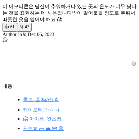
이 이모티콘은 당신이 추워하거나 있는 곳의 온도가 너무 낮다
는 것을 표현하는 데 사용됩니다
밖이 얼어붙을 정도로 추워서
따뜻한 옷을 입어야 해요 🥶
👍
61
👎
47
Author JoJo,Dec 06, 2023
🥶
내용:
콤보: 🥶❄️🧊☃️🐧
카이모티콘: (-_-)
🥶 아이폰, 왓츠앱
관련🧣 🧱 🏔️ 🧤 😨