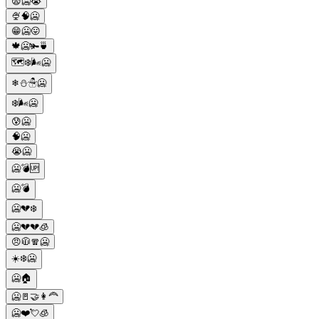
😨🥶😭
🍨🧠🥶
😁🥶😛
🍁🥶🫚🍵
🗺❄️🌬🥶
❄⛄☃🥶
❄️🌬🥶
😰🥶
🧠🥶
😭🥶
🥶💣🆙
🥶💣
🥶💔❄️
🥶💔💔🧊
😠🧥🧣🥶
☀️❄️🥶
🥶🏠
🥶🚪🤝👩‍🦰
🥶❤️💘🧊