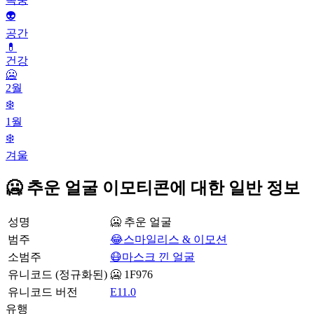
👽
공간
💊
건강
🥶
2월
❄️
1월
❄️
겨울
🥶 추운 얼굴 이모티콘에 대한 일반 정보
성명
🥶 추운 얼굴
범주
😂스마일리스 & 이모션
소범주
😷마스크 낀 얼굴
유니코드 (정규화된)
🥶 1F976
유니코드 버전
E11.0
유행