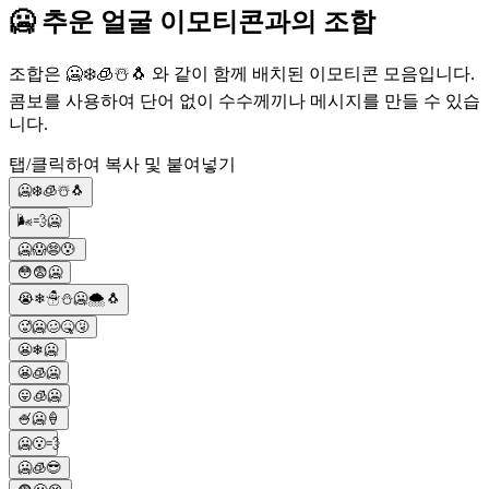
🥶 추운 얼굴 이모티콘과의 조합
조합은 🥶❄️🧊☃️🐧 와 같이 함께 배치된 이모티콘 모음입니다.
콤보를 사용하여 단어 없이 수수께끼나 메시지를 만들 수 있습
니다.
탭/클릭하여 복사 및 붙여넣기
🥶❄️🧊☃️🐧
🌬️💨🥶
🥶😱😨😰
😳😨🥶
😭❄☃⛄🥶🌨🐧
🥵🥶🥴🤒🤧
😬❄🥶
😬🧊🥶
😛🧊🥶
🍧🥶🍦
🥶😮‍💨
🥶🧊😎