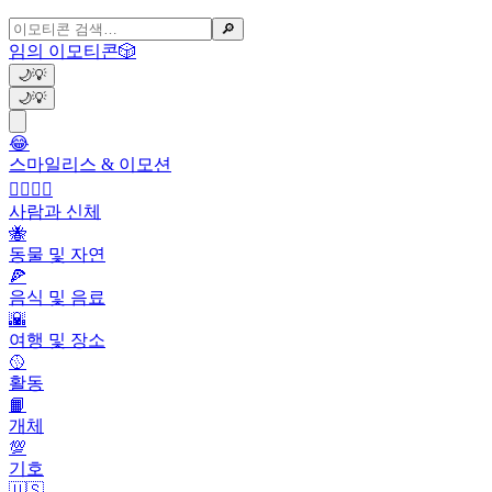
🔎
임의 이모티콘
🎲
🌙
💡
🌙
💡
😂
스마일리스 & 이모션
👩‍❤️‍💋‍👨
사람과 신체
🐝
동물 및 자연
🍕
음식 및 음료
🌇
여행 및 장소
🥎
활동
📙
개체
💯
기호
🇺🇸