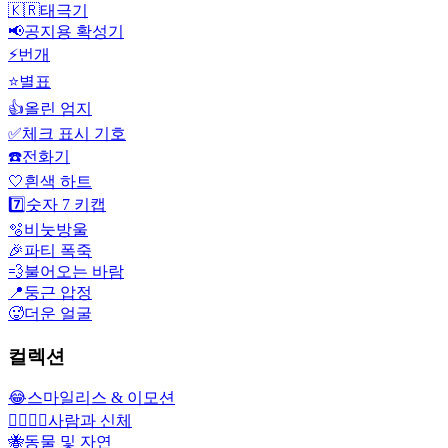
🇰🇷
태극기
📢
공지용 확성기
⚡
번개
⭐
별표
👍
올린 엄지
✅
체크 표시 기호
☎️
전화기
🤍
흰색 하트
7️⃣
숫자 7 키캡
🫧
비눗방울
🎉
파티 폭죽
💨
불어오는 바람
📍
둥근 압정
🥵
더운 얼굴
컬렉션
😂
스마일리스 & 이모션
👩‍❤️‍💋‍👨
사람과 신체
🐝
동물 및 자연