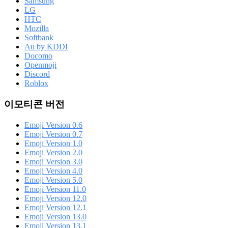
Samsung
LG
HTC
Mozilla
Softbank
Au by KDDI
Docomo
Openmoji
Discord
Roblox
이모티콘 버전
Emoji Version 0.6
Emoji Version 0.7
Emoji Version 1.0
Emoji Version 2.0
Emoji Version 3.0
Emoji Version 4.0
Emoji Version 5.0
Emoji Version 11.0
Emoji Version 12.0
Emoji Version 12.1
Emoji Version 13.0
Emoji Version 13.1