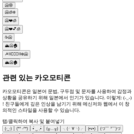
🥶😨
🥶🧊❄️
🥶❤️🧊
🥶❤️💕🧊
☕️🥶
🏔️🥶🏠
☭⛓️👮🏼‍♂️⛓️❄️🥶
🏔️🥶🏚️
관련 있는 카오모티콘
카오모티콘은 일본어 문법, 구두점 및 문자를 사용하여 감정과
상황을 공유하기 위해 일본에서 인기가 있습니다. 이렇게: (-_-)
! 친구들에게 깊은 인상을 남기기 위해 메신저와 웹에서 이 창
의적인 스타일을 사용할 수 있습니다.
탭/클릭하여 복사 및 붙여넣기
(-_-)
(*^ -^*)
•́ ‿ ,•̀
(╥﹏╥)
╮(╯∀╰)╭
(•v•)
(づ￣ ³￣)づ