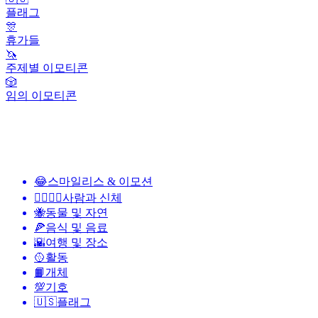
플래그
🎊
휴가들
🦄
주제별 이모티콘
🎲
임의 이모티콘
😂
스마일리스 & 이모션
👩‍❤️‍💋‍👨
사람과 신체
🐝
동물 및 자연
🍕
음식 및 음료
🌇
여행 및 장소
🥎
활동
📙
개체
💯
기호
🇺🇸
플래그