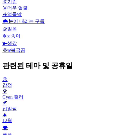
🦒
기린
🥵
더운 얼굴
🦓
얼룩말
🌨️
눈이 내리는 구름
🧊
얼음
❄️
눈송이
🫚
생강
🐻‍❄️
북극곰
관련된 테마 및 공휴일
🙃
감정
💎
Cyan 컬러
🍂
십일월
🎄
12월
🌪
폭풍