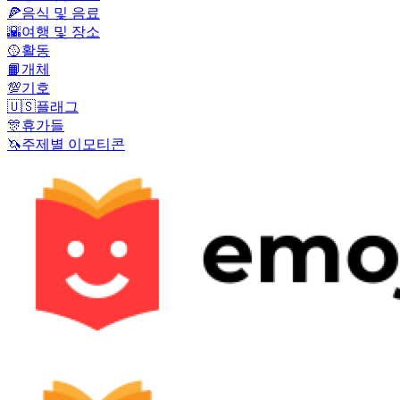
🍕
음식 및 음료
🌇
여행 및 장소
🥎
활동
📙
개체
💯
기호
🇺🇸
플래그
🎊
휴가들
🦄
주제별 이모티콘