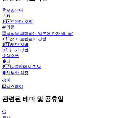
🦧
오랑우탄
🦴
뼈
🇷🇼
르완다 깃발
🧇
와플
🈳
공석을 의미하는 일본어 한자 빌 ‘공’
🇧🇱
생 바르텔르미 깃발
🇧🇹
부탄 깃발
🇹🇷
터키 깃발
🎷
색소폰
🧠
뇌
🇧🇩
방글라데시 깃발
🫀
해부학 심장
🫁
폐
🩻
엑스레이
관련된 테마 및 공휴일
⚪