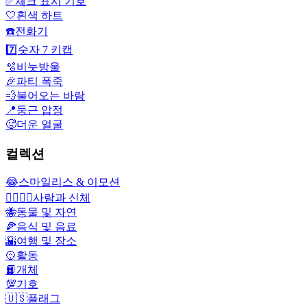
✅
체크 표시 기호
🤍
흰색 하트
☎️
전화기
7️⃣
숫자 7 키캡
🫧
비눗방울
🎉
파티 폭죽
💨
불어오는 바람
📍
둥근 압정
🥵
더운 얼굴
컬렉션
😂
스마일리스 & 이모션
👩‍❤️‍💋‍👨
사람과 신체
🐝
동물 및 자연
🍕
음식 및 음료
🌇
여행 및 장소
🥎
활동
📙
개체
💯
기호
🇺🇸
플래그