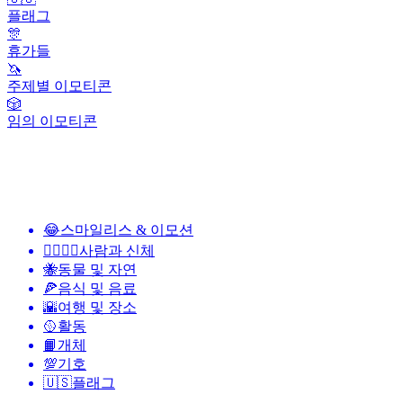
플래그
🎊
휴가들
🦄
주제별 이모티콘
🎲
임의 이모티콘
😂
스마일리스 & 이모션
👩‍❤️‍💋‍👨
사람과 신체
🐝
동물 및 자연
🍕
음식 및 음료
🌇
여행 및 장소
🥎
활동
📙
개체
💯
기호
🇺🇸
플래그