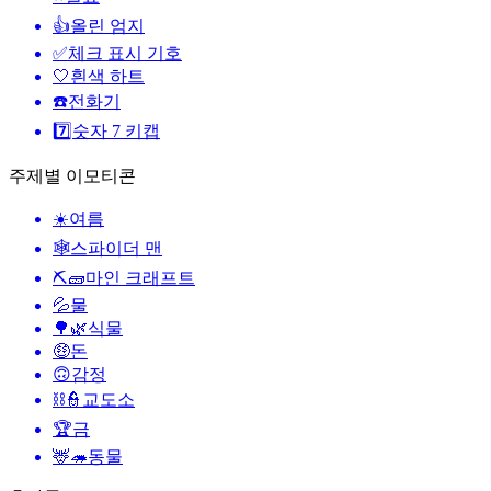
👍
올린 엄지
✅
체크 표시 기호
🤍
흰색 하트
☎️
전화기
7️⃣
숫자 7 키캡
주제별 이모티콘
☀️
여름
🕸️
스파이더 맨
⛏🧱
마인 크래프트
💦
물
🌳🌿
식물
🤑
돈
🙃
감정
⛓️👮
교도소
🏆
금
🦌🦔
동물