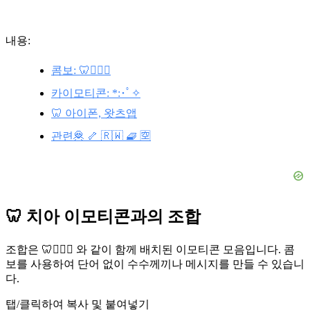
내용:
콤보: 🦷👩‍⚕️⚕️
카이모티콘: *:･ﾟ✧
🦷 아이폰, 왓츠앱
관련🦧 🦴 🇷🇼 🧇 🈳
🦷 치아 이모티콘과의 조합
조합은 🦷👩‍⚕️⚕️ 와 같이 함께 배치된 이모티콘 모음입니다. 콤
보를 사용하여 단어 없이 수수께끼나 메시지를 만들 수 있습니
다.
탭/클릭하여 복사 및 붙여넣기