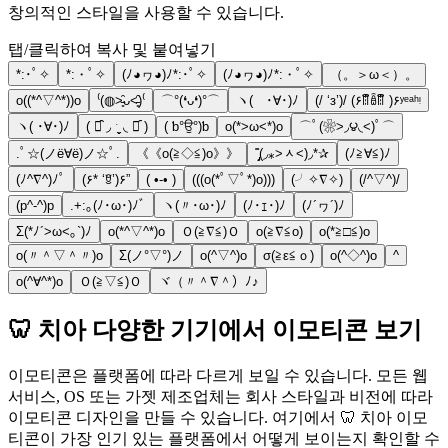
창의적인 스타일을 사용할 수 있습니다.
탭/클릭하여 복사 및 붙여넣기
*:･ﾟ✧
*:・ﾟ✧
(ﾉ◕ヮ◕)ﾉ*:･ﾟ✧
(ﾉ◕ヮ◕)ﾉ*:・ﾟ✧
（。＞ω＜）。
o((*^▽^*))o
⁽(◍˃̵͈̑ᴗ˂̵͈̑)⁽
⌒°(❛ᴗ❛)°⌒
ヽ( ･∀･)ﾉ
(/ ‘з’)/ (۶ꈨຶꎁꈨຶ )۶ʸᵉᵃʰᵎ
ヽ( ･∀･)ﾉ
( ꂧ᷆ ◞ ˑ̼̬ ◟ ꂧ᷇ )
( ƅ°ਉ°)ƅ
o(*>ω<*)o
⌒ﾟ(❀>◞౪◟<)ﾟ⌒
.ﾟ☆(ノё∀ё)ノ☆ﾟ.
《《o(≧◇≦)o》》
˭̡̞(◞⁎˃ᆺ˂)◞*✰
(ﾉ≧∀≦)ﾉ
(ﾉ^∇^)ﾉﾟ
(۶* ‘ꆚ’)۶”
( •-• )
(((o(*ﾟ▽ﾟ*)o)))
(╯✧∇✧)
(/^▽^)/
(p^-^)p
.+:｡(ﾉ･ω･)ﾉﾞ
ヽ(〃･ω･)ﾉ
(ﾉ･ｪ･)ﾉ
(ﾉ´ヮ´)ﾉ
Σ(*ﾉ´>ω<｡`)ﾉ
o(*^▽^*)o
Ｏ(≧∇≦)Ｏ
o(≧∇≦o)
o(*≧□≦)o
o(〃＾▽＾〃)o
Σ(ノ°▽°)ノ
o(^▽^)o
σ(≧ε≦ｏ)
o(^◇^)o
^
o(^∀^*)o
Ｏ(≧▽≦)Ｏ
ヾ（〃＾∇＾）ﾉ♪
🦷 치아 다양한 기기에서 이모티콘 보기
이모티콘은 플랫폼에 따라 다르게 보일 수 있습니다. 모든 웹
서비스, OS 또는 가젯 제조업체는 회사 스타일과 비전에 따라
이모티콘 디자인을 만들 수 있습니다. 여기에서 🦷 치아 이모
티콘이 가장 인기 있는 플랫폼에서 어떻게 보이는지 확인할 수