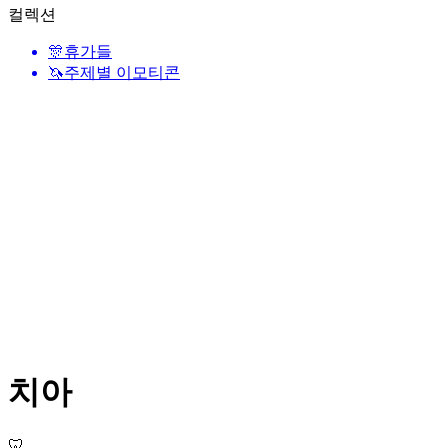
컬렉션
🎊
휴가들
🦄
주제별 이모티콘
치아
🦷