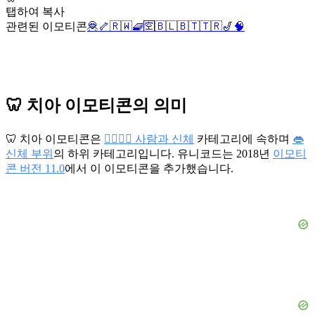
탭하여 복사
관련된 이모티콘
🦧
🦴
🇷🇼
🧇
🈳
🇧🇱
🇧🇹
🇹🇷
🎷
🧠
🦷 치아 이모티콘의 의미
🦷 치아 이모티콘은
👩‍❤️‍💋‍👨 사람과 신체
카테고리에 속하며
👄
신체 부위
의 하위 카테고리입니다. 유니코드는 2018년
이모티
콘 버전 11.0
에서 이 이모티콘을 추가했습니다.