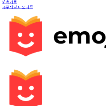
🎊
휴가들
🦄
주제별 이모티콘