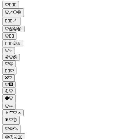
🦷👩‍⚕️⚕️
🦷🪥⚪😀
👉🏻🦷🪥
🦷😱😭🤬
🦷🧚‍♀️
🧚🏻‍♀️😁🦷
🦷✨
🦣🦷😱
🦷😩
🧑‍⚕️🦷
❌🦷
🦷🩻
💪🦷
⚫🦷
🦷👀
👨‍🦱🦷🧢
🧵🦷👌
🦷🐟🔪
😨🕖🦷👨‍⚕️