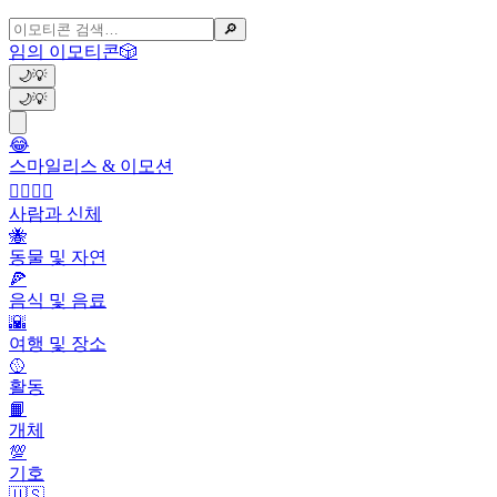
🔎
임의 이모티콘
🎲
🌙
💡
🌙
💡
😂
스마일리스 & 이모션
👩‍❤️‍💋‍👨
사람과 신체
🐝
동물 및 자연
🍕
음식 및 음료
🌇
여행 및 장소
🥎
활동
📙
개체
💯
기호
🇺🇸