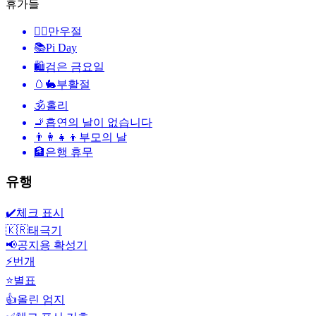
휴가들
🙆‍♂️
만우절
📚
Pi Day
🛍
검은 금요일
🥚🐇
부활절
🕉
홀리
🚬
흡연의 날이 없습니다
👨‍👩‍👧‍👦
부모의 날
🏦
은행 휴무
유행
✔️
체크 표시
🇰🇷
태극기
📢
공지용 확성기
⚡
번개
⭐
별표
👍
올린 엄지