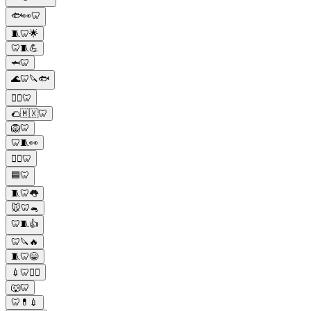
🐟👀🦷
🧵🦷🌟
🦷🧵💪
🦈🦷
🌊🦷🔪🐟
👨‍⚕️🦷
🌮🇲🇽🦷
🦁🦷
🦷🧵👀
🧛‍♂️🦷
🟦🦷
🧵🦷👅
🐭🦷🐁
🦷🧵👍
🦷🔪🔥
🧵🦷😁
💉🦷👨‍⚕️
🐺🦷
🦷💊💉