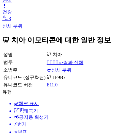
흰색
💊
건강
✋🦶
신체 부위
🦷 치아 이모티콘에 대한 일반 정보
성명
🦷 치아
범주
👩‍❤️‍💋‍👨사람과 신체
소범주
👄신체 부위
유니코드 (정규화된)
🦷 1F9B7
유니코드 버전
E11.0
유행
✔️
체크 표시
🇰🇷
태극기
📢
공지용 확성기
⚡
번개
⭐
별표