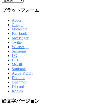
プラットフォーム
Apple
Google
Microsoft
Facebook
Messenger
Twitter
WhatsApp
Samsung
LG
HTC
Mozilla
Softbank
Au by KDDI
Docomo
Openmoji
Discord
Roblox
絵文字バージョン