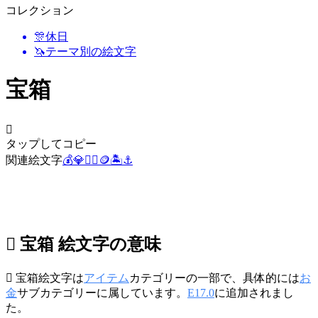
コレクション
🎊
休日
🦄
テーマ別の絵文字
宝箱
🪎
タップしてコピー
関連絵文字
💰
💎
🏴‍☠️
🪙
🏝️
⚓
🪎 宝箱 絵文字の意味
🪎 宝箱絵文字は
アイテム
カテゴリーの一部で、具体的には
お
金
サブカテゴリーに属しています。
E17.0
に追加されまし
た。