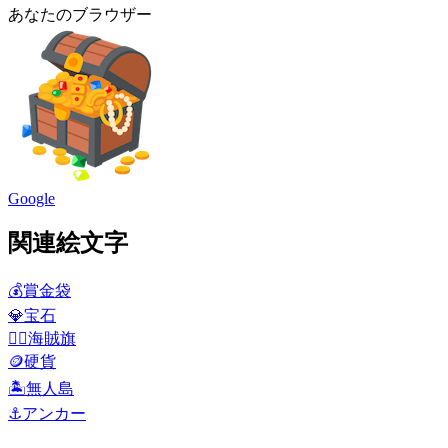
あなたのブラウザー
Google
関連絵文字
💰
賞金袋
💎
宝石
🏴‍☠️
海賊旗
🪙
硬貨
🏝️
無人島
⚓
アンカー