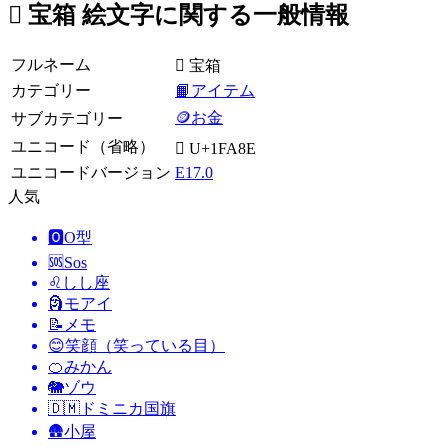
🪎 宝箱 絵文字に関する一般情報
フルネーム
🪎 宝箱
カテゴリー
📙アイテム
🪙お金
サブカテゴリー
ユニコード（省略）
🪎 U+1FA8E
ユニコードバージョン
E17.0
人気
🅾️
O型
🆘
Sos
♌
しし座
🗿
モアイ
📝
メモ
😊
笑顔（笑っている目）
🍊
みかん
🐘
ゾウ
🇩🇲
ドミニカ国旗
🛖
小屋