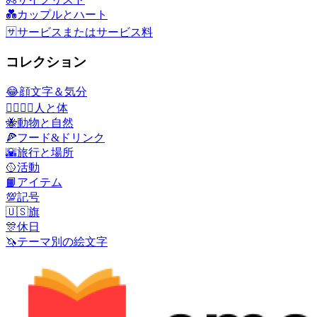
💑
カップルとハート
🈂️
サービスまたはサービス料
コレクション
😂
顔文字＆気分
👩‍❤️‍💋‍👨
人と体
🐝
動物と自然
🍕
フード&ドリンク
🌇
旅行と場所
🥎
活動
📙
アイテム
💯
記号
🇺🇸
旗
🎊
休日
🦄
テーマ別の絵文字