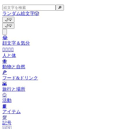
🔎
ランダム絵文字
🎲
🌙
💡
🌙
💡
😂
顔文字＆気分
👩‍❤️‍💋‍👨
人と体
🐝
動物と自然
🍕
フード&ドリンク
🌇
旅行と場所
🥎
活動
📙
アイテム
💯
記号
🇺🇸