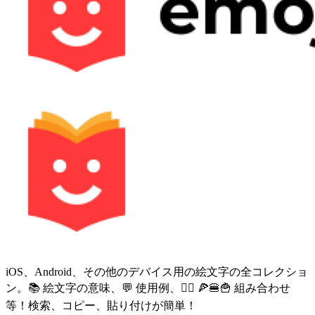
iOS、Android、その他のデバイス用の絵文字の全コレクショ
ン。📚 絵文字の意味、💬 使用例、🙅‍♀️ 🍕🍔🍟 組み合わせ
等！検索、コピー、貼り付けが簡単！