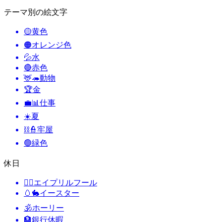
テーマ別の絵文字
🟡
黄色
🟠
オレンジ色
💦
水
🔴
赤色
🦌🦔
動物
🏆
金
💼📊
仕事
☀️
夏
⛓️👮
牢屋
🟢
緑色
休日
🙆‍♂️
エイプリルフール
🥚🐇
イースター
🕉
ホーリー
🏦
銀行休暇