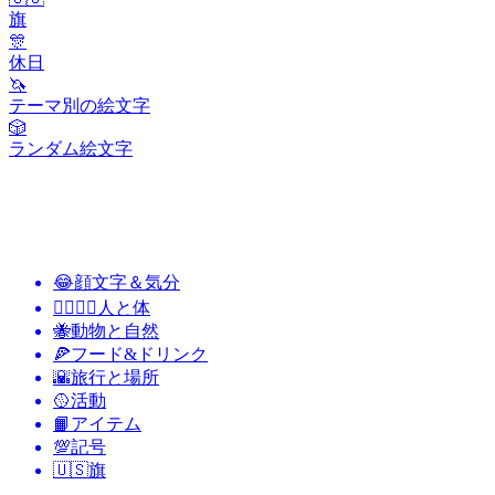
旗
🎊
休日
🦄
テーマ別の絵文字
🎲
ランダム絵文字
😂
顔文字＆気分
👩‍❤️‍💋‍👨
人と体
🐝
動物と自然
🍕
フード&ドリンク
🌇
旅行と場所
🥎
活動
📙
アイテム
💯
記号
🇺🇸
旗