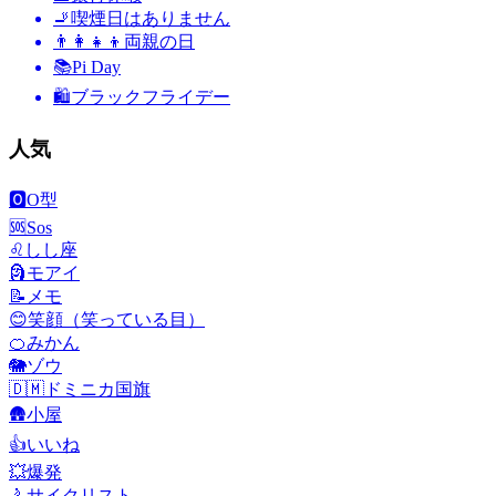
🚬
喫煙日はありません
👨‍👩‍👧‍👦
両親の日
📚
Pi Day
🛍
ブラックフライデー
人気
🅾️
O型
🆘
Sos
♌
しし座
🗿
モアイ
📝
メモ
😊
笑顔（笑っている目）
🍊
みかん
🐘
ゾウ
🇩🇲
ドミニカ国旗
🛖
小屋
👍
いいね
💥
爆発
🚴
サイクリスト