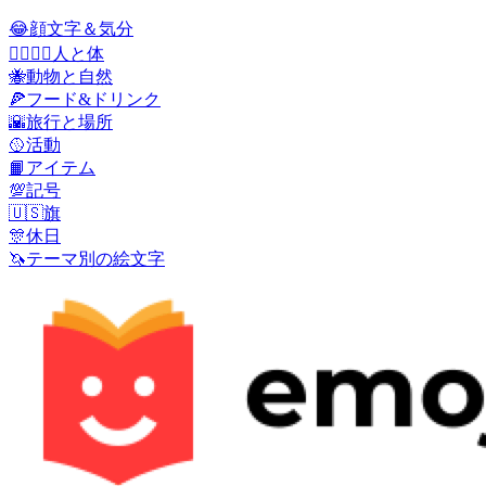
😂
顔文字＆気分
👩‍❤️‍💋‍👨
人と体
🐝
動物と自然
🍕
フード&ドリンク
🌇
旅行と場所
🥎
活動
📙
アイテム
💯
記号
🇺🇸
旗
🎊
休日
🦄
テーマ別の絵文字