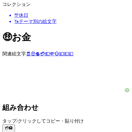
コレクション
🎊
休日
🦄
テーマ別の絵文字
🤑
お金
関連絵文字
🧾
🤑
💲
💳
💵
💸
💱
💴
💶
💷
組み合わせ
タップ/クリックしてコピー・貼り付け
💳🏦