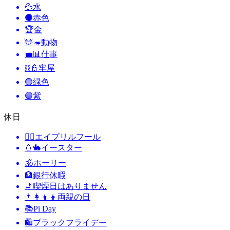
💦
水
🔴
赤色
🏆
金
🦌🦔
動物
💼📊
仕事
⛓️👮
牢屋
🟢
緑色
🟣
紫
休日
🙆‍♂️
エイプリルフール
🥚🐇
イースター
🕉
ホーリー
🏦
銀行休暇
🚬
喫煙日はありません
👨‍👩‍👧‍👦
両親の日
📚
Pi Day
🛍
ブラックフライデー