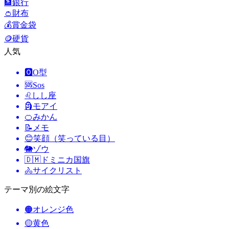
🏦
銀行
👛
財布
💰
賞金袋
🪙
硬貨
人気
🅾️
O型
🆘
Sos
♌
しし座
🗿
モアイ
🍊
みかん
📝
メモ
😊
笑顔（笑っている目）
🐘
ゾウ
🇩🇲
ドミニカ国旗
🚴
サイクリスト
テーマ別の絵文字
🟠
オレンジ色
🟡
黄色