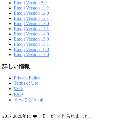
Emoji Version 5.0
Emoji Version 11.0
Emoji Version 12.0
Emoji Version 12.1
Emoji Version 13.0
Emoji Version 13.1
Emoji Version 14.0
Emoji Version 15.0
Emoji Version 15.1
Emoji Version 16.0
Emoji Version 17.0
詳しい情報
Privacy Policy
Terms of Use
紹介
FAQ
すべてのEmoji
2017-2026年に ❤️、🥛、🐹 で作られました。