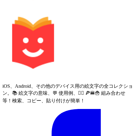
iOS、Android、その他のデバイス用の絵文字の全コレクショ
ン。📚 絵文字の意味、💬 使用例、🙅‍♀️ 🍕🍔🍟 組み合わせ
等！検索、コピー、貼り付けが簡単！