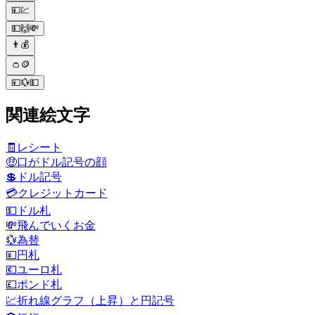
💴💹
💵🙌💸
👨💰
👛🪙
💴💱💵
関連絵文字
🧾
レシート
🤑
口がドル記号の顔
💲
ドル記号
💳
クレジットカード
💵
ドル札
💸
飛んでいくお金
💱
為替
💴
円札
💶
ユーロ札
💷
ポンド札
💹
折れ線グラフ（上昇）と円記号