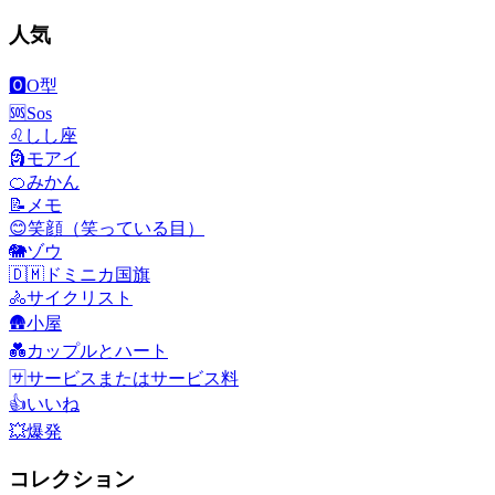
人気
🅾️
O型
🆘
Sos
♌
しし座
🗿
モアイ
🍊
みかん
📝
メモ
😊
笑顔（笑っている目）
🐘
ゾウ
🇩🇲
ドミニカ国旗
🚴
サイクリスト
🛖
小屋
💑
カップルとハート
🈂️
サービスまたはサービス料
👍
いいね
💥
爆発
コレクション