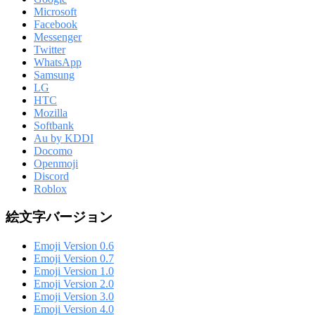
Microsoft
Facebook
Messenger
Twitter
WhatsApp
Samsung
LG
HTC
Mozilla
Softbank
Au by KDDI
Docomo
Openmoji
Discord
Roblox
絵文字バージョン
Emoji Version 0.6
Emoji Version 0.7
Emoji Version 1.0
Emoji Version 2.0
Emoji Version 3.0
Emoji Version 4.0