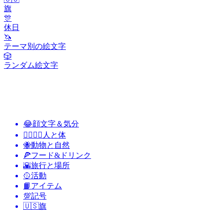
旗
🎊
休日
🦄
テーマ別の絵文字
🎲
ランダム絵文字
😂
顔文字＆気分
👩‍❤️‍💋‍👨
人と体
🐝
動物と自然
🍕
フード&ドリンク
🌇
旅行と場所
🥎
活動
📙
アイテム
💯
記号
🇺🇸
旗