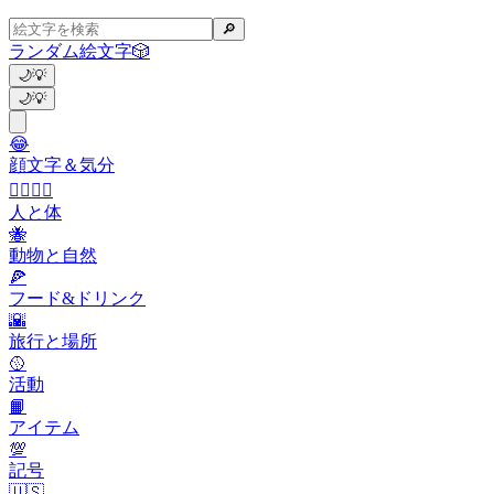
🔎
ランダム絵文字
🎲
🌙
💡
🌙
💡
😂
顔文字＆気分
👩‍❤️‍💋‍👨
人と体
🐝
動物と自然
🍕
フード&ドリンク
🌇
旅行と場所
🥎
活動
📙
アイテム
💯
記号
🇺🇸